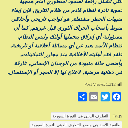
التي تشكل رافعة لصمود اسطوري أمام همجية
دموية نادرة لنظام قادم من ظلام التاريخ, فإن إبقاء
منبهات الخطر مشتغلة, هو لواجب تاريخي وأخلاقي
منوط بأصحاب الحراك الثوري قبل غيرهم, كما أن
مسؤولية أي إنزلاق يتحملها أولئك وليس النظام.
فنظام الأسد بعيد عن أي مسائلة أخلاقية أو تاريخية,
فلقد فقد أهليته الأخلاقية منذ مجازر الثمانينات,
وأضحى حالة منبوذة من الوجدان الإنساني, غارقة
في ذهانية مرضية, لاعلاج لها إلا الحجر أو الإستئصال.
Post Views:
1,212
S
E
T
F
h
m
wi
a
ar
ail
tt
c
Tags:
التطرف الديني في الثورة السورية
e
er
e
طائفية الأسد هي مصدر التطرف الديني للثورة السورية