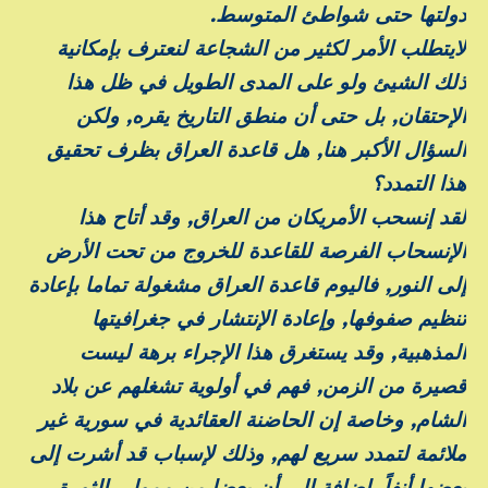
دولتها حتى شواطئ المتوسط.
لايتطلب الأمر لكثير من الشجاعة لنعترف بإمكانية
ذلك الشيئ ولو على المدى الطويل في ظل هذا
الإحتقان, بل حتى أن منطق التاريخ يقره, ولكن
السؤال الأكبر هنا, هل قاعدة العراق بظرف تحقيق
هذا التمدد؟
لقد إنسحب الأمريكان من العراق, وقد أتاح هذا
الإنسحاب الفرصة للقاعدة للخروج من تحت الأرض
إلى النور, فاليوم قاعدة العراق مشغولة تماما بإعادة
تنظيم صفوفها, وإعادة الإنتشار في جغرافيتها
المذهبية, وقد يستغرق هذا الإجراء برهة ليست
قصيرة من الزمن, فهم في أولوية تشغلهم عن بلاد
الشام, وخاصة إن الحاضنة العقائدية في سورية غير
ملائمة لتمدد سريع لهم, وذلك لإسباب قد أشرت إلى
بعضها أنفاً. إضافة إلى أن بعضا من ممولي الثورة