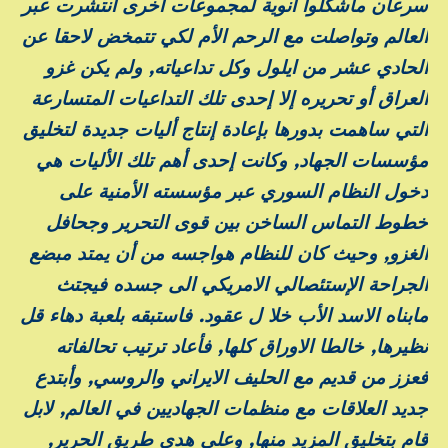
سرعان ماشكلوا أنوية لمجموعات أًخرى انتشرت عبر
العالم وتواصلت مع الرحم الأم لكي تتمخض لاحقا عن
الحادي عشر من ايلول وكل تداعياته, ولم يكن غزو
العراق أو تحريره إلا إحدى تلك التداعيات المتسارعة
التي ساهمت بدورها بإعادة إنتاج أليات جديدة لتخليق
مؤسسات الجهاد, وكانت إحدى أهم تلك الأليات هي
دخول النظام السوري عبر مؤسسته الأمنية على
خطوط التماس الساخن بين قوى التحرير وجحافل
الغزو, وحيث كان للنظام هواجسه من أن يمتد مبضع
الجراحة الإستئصالي الامريكي الى جسده فيجتث
مابناه الاسد الأب خلا ل عقود. فاستبقه بلعبة دهاء قل
نظيرها, خالطا الاوراق كلها, فأعاد ترتيب تحالفاته
فعزز من قديم مع الحليف الايراني والروسي, وأبتدع
جديد العلاقات مع منظمات الجهاديين في العالم, لابل
قام بتخليق المزيد منها, وعلى هدى طريق الحرير,