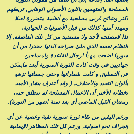
المسلحة والمتهمين باللون الأصولي الوهابي, تربطهم
أكثر وشائج قربى مصلحية مع أنظمة متضررة اصلا
ومهدد أمنها كذلك من قبل الأصوليات الجهادية.
لذا لامصلحة لأحد ولا مستفيد من كل تلك العاصفة, إلا
النظام نفسه الذي ملئ صراخه الدنيا محذرا من أن
سوريا اضحت مهدأ لرجال القاعدة ولمسلحين
جهاديين في وقت كانت الثورة السورية أبعد مايمكن
عن التسليح, و كانت شعاراتها وحتى جمعاتها تزهو
بألوان التعدد والأختلاف, ( وقد أعترف بشار الأسد
بخطابه الأخير أن الاعمال المسلحة لم تنطلق حتى
رمضان القبل الماضي أي بعد ستة اشهر من الثورة).
ورغم اليقين من بقاء ثورة سورية نقية وعصية عن أي
إنجراف نحو اصولية, ورغم كل تلك المظاهر الإيمانية