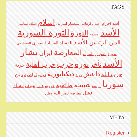
TAGS
اسلام
اجرام
أسد
ارهاب
استعمار
احتلال
اسرائيل
اسلام سياسي
الأسد
الثورة السورية
الثورة
الاسلام
الرئيس الأسد
الدين
الفساد
الفساد السوري
الفساد في
بشار
المعارضة
ايران
المرأة
سورية
المجازر
الأسد
حرب
ثورة
حرب أهلية
تأخر
حرية
ديكتاتورية
داعش
حزب الله
دين
ديموقراطية
دولة
سوريا
شبيحة
طائفية
فساد
عروبة
عنف
سياسة
فتوحات
فشل
نصر الله
معارضة
وطن
META
Register