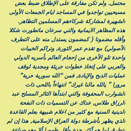
محتمل. ولم تكن مفارقة على الإطلاق ضبط بعض
مسيحيين تواجدوا في المساجد ايام الجمعات الأولى
الشهيرة لمشاركة شركاءهم المسلمين التظاهر.
هذه المظاهر الايمانية والتي سرعان ماتطورت شكلا
وأقله مضمونا ( كمضمون يستدل منه على التطرف
الأصولي) مع تقدم عمر الثورة, وتراكم الخيبات
واحدة تلو الأخرى من إحجام العالم بأسريه الدولي
والعربي على إتخاذ خطوات جريئة ومجدية لوقف
عمليات الذبح والإبادة, فمن “الله سورية حرية”
مرورا ” يالله مالنا غيرك” انتهاءاً باللحى ذات
الشوارب المحفوفة والتي ابتدأها الثائر المسلح عبد
الرزاق طلاس, عداك عن التسميات ذات النفحة
الدينية السنية مع كثير من اعلام شبيهة بعلم القاعدة
الذي يظهر بأشرطة دولة العراق الإسلامية, هذا إن لم
نتطرق لما هو أكثر حدة وأقل ظهورا ألا وهو صناعة