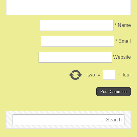
*
Name
*
Email
Website
two
=
−
four
Search
for: