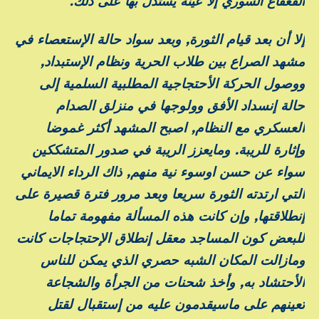
القعقاع السوري إلا عينة يستدل بها على ذلك.
إلا أن بعد قيام الثورة, وبعد سواد حالة الإستعصاء في
مشهد الصراع بين طلاب الحرية ونظام الإستبداد,
ووصول الحركة الأحتجاجية المطلبية السلمية إلى
حالة إنسداد الأفق وولوجها في منزلق الصدام
العسكري مع النظام, اصبح المشهد أكثر غموضا
وإثارة للريبة. ومايعزز الريبة في صدور المتشككين
سواء عن حسن اوسوء نية منهم, ذاك الرداء الايماني
التي ارتدته الثورة سريعا وبعد مرور فترة قصيرة على
إنطلاقتها, وإن كانت هذه المسألة مفهومة تماما
للبعض كون المساجد معقل إنطلاق الإحتجاجات كانت
ومازالت المكان الشبه حصري الذي يمكن للناس
الأحتشاد به, وأخذ شحنات من الجرأة والشجاعة
تعينهم على ماسيقدمون عليه من إستقبال لقتل