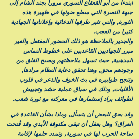
ابتدءا من أبو القعقاع السوري مرورا بجند الشام إلى
جبهة النصرة التي سطع ضوئها في ظهيرة هذه
الثورة, والتي تثير طرقها الدعائية وإعلاناتها الجهادية
كثيرا من العجب.
والجدير بالملاحظة هو ذلك الحضور المفتعل والغير
مبرر للجهاديين القاعديين على خطوط التماس
المذهبية, حيث تسهل ملاحظتهم ويصبح القلق من
وجودهم محق, وهنا تحقق دعاية النظام مرادها,
وتنجح طوابيره في بث الخوف والذعر في قلوب
الأقليات, وذلك في سياق عملية حشد وتجييش
لطوائف يراد إستثمارها في معركته مع ثورة شعب.
وقد يحق للبعض أن يتسأل, وماذا بشأن القاعدة في
العراق؟ وهل يعقل أن تبقى مكتوفة الأيدي وقد فُتحت
ساحة الحرب لها في سورية, وتمدد حلمها لإقامة