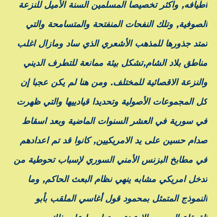
اطيافه, واكثر تخصيصا المسلمين السنة الأميل للنزعة
الصوفية, وتلك النفحات المنفتحة والمتسامحة والتي
تمتد جذورها للمذهب الأشعري الذي ساد ومازال اغلب
مناطق بلاد الشام,تشكل بيئة ممانعة للتطرف الديني
والنزعة الاقصائية للمختلف. ومن هنا لم يكن عجبا إن
كل المجموعات الأصولية وتحديدا قيادييها والتي ظهرت
في سورية في العشر السنوات الماضية وبعد اسقاط
صدام حسين على يد الامريكيين, كانوا قد تم اعدادهم
في مطابخ البزنس الأمني السوري لإسباب تحوطية من
تدخل امريكي مشابه ينهي نظام البعث الحاكم, وما
النموذج المتمثل بمحمود قول أغاسي الملقب بأبو