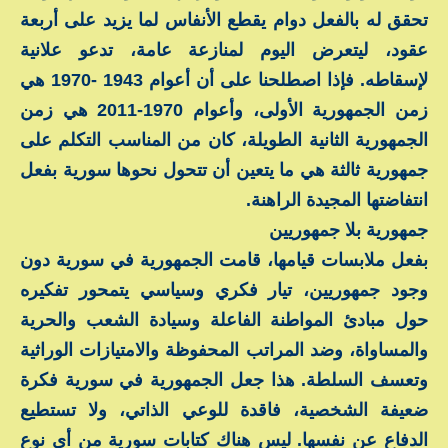
تحقق له بالفعل دوام يقطع الأنفاس لما يزيد على أربعة
عقود، ليتعرض اليوم لمنازعة عامة، تدعو علانية
لإسقاطه. فإذا اصطلحنا على أن أعوام 1943 -1970 هي
زمن الجمهورية الأولى، وأعوام 1970-2011 هي زمن
الجمهورية الثانية الطويلة، كان من المناسب التكلم على
جمهورية ثالثة هي ما يتعين أن تتحول نحوها سورية بفعل
انتفاضتها المجيدة الراهنة.
جمهورية بلا جمهوريين
بفعل ملابسات قيامها، قامت الجمهورية في سورية دون
وجود جمهوريين، تيار فكري وسياسي يتمحور تفكيره
حول مبادئ المواطنة الفاعلة وسيادة الشعب والحرية
والمساواة، وضد المراتب المحفوظة والامتيازات الوراثية
وتعسف السلطة. هذا جعل الجمهورية في سورية فكرة
ضعيفة الشخصية، فاقدة للوعي الذاتي، ولا تستطيع
الدفاع عن نفسها. ليس هناك كتابات سورية من أي نوع