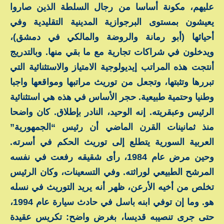
عليهم، مكونة أساسا من رجال السلطة الذين صاروا
يعيشون بمستوى البرجوازية المدينية التقليدية وفي
أحيائها (أبو رمانة والروضة والمالكي في دمشق)،
ويدخلون في شراكات تجارية مع ما بقي منها. وبالتدريج
أنتجت هذه المراتب إيديولوجية الامتياز والاستثنائية التي
تبررها وتثبتها، وتجعل من توريث مراتبها ومواقعها واجبا
وطنيا وحتمية طبيعية. حجر الأساس في هذه هي استثنائية
الرئيس وعبقريته. إنه الوحيد، النادر بإطلاق. كان واضحا
منذ ثمانينات القرن الماضي أن رئيس “الجمهورية”
العربية السورية يتطلع إلى توريث الحكم في أسرته.
وحين مرض عام 1984، رأى شقيقه رفعت في نفسه
المرشح الطبيعي لوراثته. وفي التسعينات، وكان الرئيس
تخلص من أخيه الأرعن، ظهر أنه يريد التوريث في نسله
هو. وما إن توفي ابنه باسل في حادث سيارة عام 1994،
حتى جرى تنصيبه قديسا، بغرض واضح: تكريس عقيدة