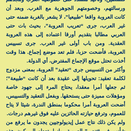
ورسالتهم، وخصومتهم الجوهرية مع الغرب. وبعد أن
كانت العروبة واقعا “طبيعيا”، لا يشعر بالغربة ضمنه حتى
غير العرب، جرى “تعريب العروبة”، بحيث بات حتى
العربي مطالبا بتقديم أورقا اعتماده إلى هذه العروبة
العقدية. ومن باب أولى غير العرب. جرى تسييس
العروبة، فأضحت حزبا، فلم تعد موضع إجماع. هذا وقت
أخذت تحتل موقع الإجماع المفترض، أي الدولة.
وأكثر من التسييس جرى “تعقيد” العروبة، بمعنى مزدوج
لكلمة تعقيد: تحويلها إلى عقيدة بعد أن كانت “طبيعة”؛
ثم جعلها أمرا معقدا، يحتاج المرء إلى جهود خاصة
ومؤهلات مميزة حتى يستحقها. وبفعل التعقيد والتسييس،
أضحت العروبة أمرا محكوما بمنطق الندرة، شيئا لا يتاح
للعموم، وترفع حيازته الحائزين عليه فوق غيرهم درجات.
ولم يكن ذلك نتاج عمل إيديولوجيين يجدون ما يرفع من
شأنهم في “تندير” العروبة، وإنما يتعداه إلى كون هذه