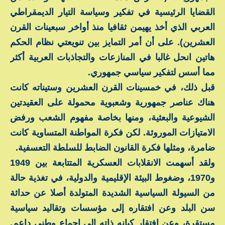
القضايا الرئيسية في تفكير وسياسة التيار الديمقراطي
العربي الذي أخذ يهيمن ثقافيا منذ أواخر سبعينات القرن
العشرين). على أن أمر التمايز بين تنويعتي نظام الحكم
هاتين انحل غالبا في المنازعات والتجاذبات العربية أكثر
مما أسس لتفكير سياسي جمهوري.
قبل ذلك، في خمسينات القرن العشرين وستيناته كانت
هناك عناصر جمهورية وشعبوية محمولة على العقيدتين
الشيوعية والبعثية، ومنها بخاصة مفهوم الشعب ورفض
الامتيازات الموروثة. لكن فكرة المواطنة المتساوية كانت
ضامرة، ومثلها فكرة القانون الضابط للسلطة التعسفية.
ولقد أسهمت الانقلابات العسكرية المتتابعة بين 1949
و1970، وضغوط البيئة الإقليمية والدولية، في تغذية حالة
من السيولة السياسية الشديدة المتولدة أصلا عن حداثة
سن البلد وعن افتقاره إلى مؤسسات وتقاليد سياسية
مستقرة، وعن افتقار كيانه ذاته إلى إجماع وطني داعم.