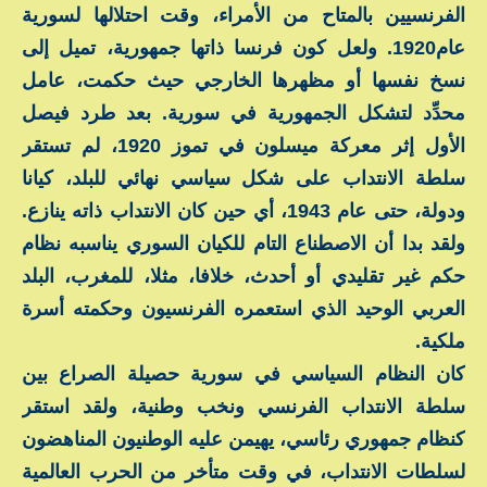
الفرنسيين بالمتاح من الأمراء، وقت احتلالها لسورية
عام1920. ولعل كون فرنسا ذاتها جمهورية، تميل إلى
نسخ نفسها أو مظهرها الخارجي حيث حكمت، عامل
محدِّد لتشكل الجمهورية في سورية. بعد طرد فيصل
الأول إثر معركة ميسلون في تموز 1920، لم تستقر
سلطة الانتداب على شكل سياسي نهائي للبلد، كيانا
ودولة، حتى عام 1943، أي حين كان الانتداب ذاته ينازع.
ولقد بدا أن الاصطناع التام للكيان السوري يناسبه نظام
حكم غير تقليدي أو أحدث، خلافا، مثلا، للمغرب، البلد
العربي الوحيد الذي استعمره الفرنسيون وحكمته أسرة
ملكية.
كان النظام السياسي في سورية حصيلة الصراع بين
سلطة الانتداب الفرنسي ونخب وطنية، ولقد استقر
كنظام جمهوري رئاسي، يهيمن عليه الوطنيون المناهضون
لسلطات الانتداب، في وقت متأخر من الحرب العالمية