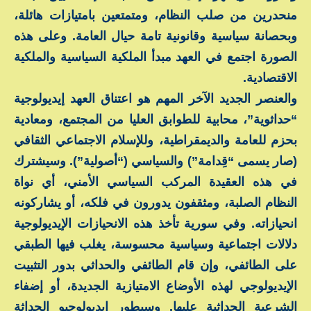
منحدرين من صلب النظام، ومتمتعين بامتيازات هائلة،
وبحصانة سياسية وقانونية تامة حيال العامة. وعلى هذه
الصورة اجتمع في العهد مبدأ الملكية السياسية والملكية
الاقتصادية.
والعنصر الجديد الآخر المهم هو اعتناق العهد إيديولوجية
“حداثوية”، محابية للطوابق العليا من المجتمع، ومعادية
بحزم للعامة والديمقراطية، وللإسلام الاجتماعي الثقافي
(صار يسمى “قِدامة”) والسياسي (“أصولية”). وسيشترك
في هذه العقيدة المركب السياسي الأمني، أي نواة
النظام الصلبة، ومثقفون يدورون في فلكه، أو يشاركونه
انحيازاته. وفي سورية تأخذ هذه الانحيازات الإيديولوجية
دلالات اجتماعية وسياسية محسوسة، يغلب فيها الطبقي
على الطائفي، وإن قام الطائفي والحداثي بدور التثبيت
الإيديولوجي لهذه الأوضاع الامتيازية الجديدة، أو إضفاء
الشرعية الحداثية عليها. وسيطور إيديولوجيو الحداثة