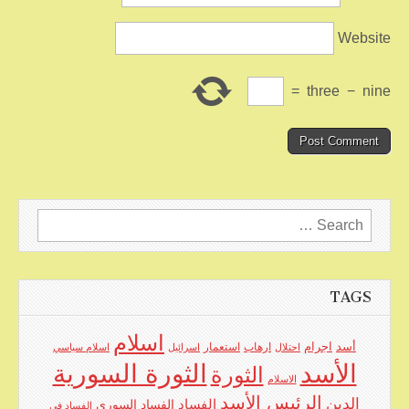
Website
=
three
−
nine
Search
for:
TAGS
اسلام
اجرام
أسد
ارهاب
استعمار
احتلال
اسرائيل
اسلام سياسي
الأسد
الثورة السورية
الثورة
الاسلام
الرئيس الأسد
الدين
الفساد
الفساد السوري
الفساد في