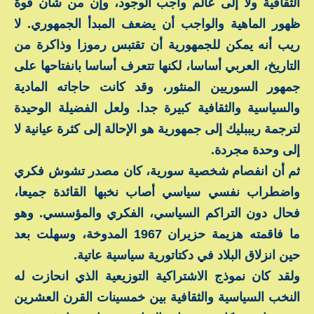
الثقافية ولا إلى عالم واجب الوجود، وإن من شأن قوة
ظهور الماهية والواجب أن يضعف المبدأ الجمهوري. لا
ريب أنه يمكن للجمهورية أن تقتبس رموزا وذاكرة من
التاريخ، العربي أساسا، لكنها تتعرف أساسا بانفتاحها على
جمهور السوريين المنثور، وقد كانت حاجاته المادية
والسياسية والثقافية كبيرة جدا. ولعل الفضيلة الوحيدة
لترجمة ريببليك إلى جمهورية هو الإحالة إلى كثرة عيانية لا
إلى وحدة مجردة.
ثم أن انفصام شخصية سورية، كان مصدر تشوش فكري
واضطراب نفسي سياسي أصاب نخبها القائدة جميعا،
فحال دون التراكم السياسي، الفكري والمؤسسي. وهو
ما فاقمته هزيمة حزيران 1967 المدوخة، وسهلت بعد
حين انزلاق البلاد في دكتاتورية سياسية عاتية.
ولقد كان نموذج الاشتراكية التوزيعية الذي انحازت له
النخب السياسية والثقافية بين خمسينات القرن العشرين