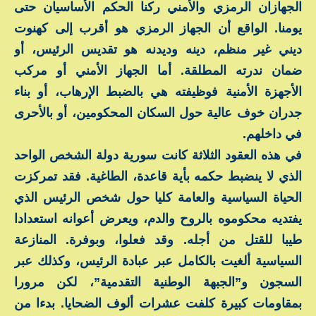
الجهازان الرمزي والأمني ركنا الحكم الأساسيان حتى
يومنا. الواقع أن الجهاز الرمزي هو أقرب إلى كهنوت
ديني غير منظم، دينه وديدنه هو تقديس الرئيس، أو
ضمان ندرته المطلقة. أما الجهاز الأمني أو مركب
الأجهزة الأمنية فوظيفته هي بالضبط الإرهاب، أو بناء
جدران خوف عالية حول السكان المحكومين، أو بالأحرى
في داخلهم.
في هذه العقود الثلاثة كانت سورية دولة الشخص الواحد
الذي لا ينضبط حكمه بأية قاعدة، الطاغية. فقد تمركزت
الحياة السياسية والعامة كليا حول شخص الرئيس الذي
يفتديه محكوموه بالروح والدم، ويعرض أعوانه استعدادا
طيبا للقتل من أجله. وقد فعلوا، وبوفرة. المنازعة
السياسية ألغيت بالكامل عبر عبادة الرئيس، وكذلك عبر
السجون و”الجبهة الوطنية التقدمية”، لكن مرورا
بمقاومات كبيرة كلفت عشرات ألوف الضحايا. بدءا من