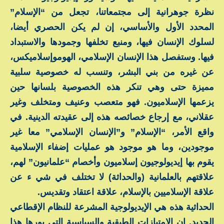
نظرة جوهرانية إلى مجتمعاتنا، تجعل من “الإسلام”
المحدد الأول والأساسي، إن لم يكن الحصري أيضا،
لسلوك الإنسان فيها، ومنبع تخلفها وجمودها والاستبداد
فيها. وستفصل هذا الإنسان الإسلامي، الهوموإسلاميكس،
عن غيره من بني البشر، وتنسب له خصوصية سلبية
مميزة حتى وهي تنكر هذه الخصوصية بلسانها حين
يزعمها الإسلاميون. فهو متعصب وعنيف ومتخلف وغير
عقلاني، مع إرجاع خصائصه هذه إلى عقيدته الدينية. في
واقع الأمر، “الإسلام” و”الإنسان الإسلامي” معا غير
موجودين، وما هو موجود هو عمليات إضفاء الإسلامية
يقوم بها إيديولوجيون إسلاميون وأخصام “علمانيون” لهم،
علاقتهم بالعلمانية (والحداثة) لا تختلف في شي ء عن
علاقة الإسلاميين بالإسلام، علاقة اعتقاد وتقديس.
الحداثية هذه هي الإيديولوجية المشرعة للنظام الإقطاعي
الجديد. إن الامتيازات الطبقية والسياسية التي يورها هذا