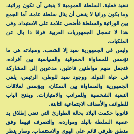
تنفيذ فعلية. السلطة العمومية لا ينبغي أن تكون وراثية،
وما يكون وراثيا لا ينبغي أن ينال سلطة عامة. أما الجمع
بين الوراثية والسلطة فأضحى علامة على الاستبداد. وفي
هذا لا تسجل الجمهوريات العربية فرقا ذا بال عن
الملكيات.
وليس في الجمهورية سيد إلا الشعب، وسيادته هي ما
تؤسس للمساواة الحقوقية والسياسية بين أفراده،
فتجعل منهم مواطنين فاعلين، مدعوين إلى المشاركة
في حياة الدولة. ووجود سيد للوطن، الرئيس، يلغي
الجمهورية والمساواة بين السكان، ويؤسس لعلاقات
التبعية الشخصية وللمراتب والامتيازات، ويفتح الباب
للطوائف والأصناف الاجتماعية الثابتة.
قانونيا حكمت البلاد بحالة الطوارئ التي تعني إطلاق يد
عصبة السلطة بالبلد وموارده، والتصرف فيهما وفق
منطق ظرفي قائم على الهوى والاستنساب. وصار ينظر