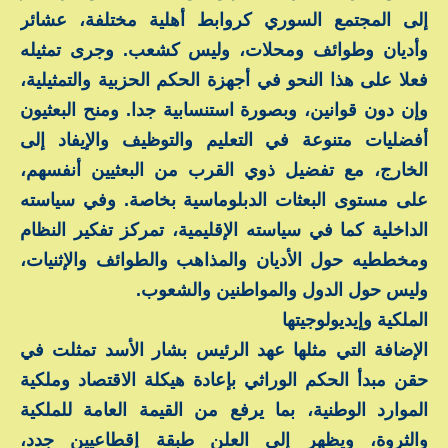
إلى المجتمع السوري كروابط أهلية مختلفة، عشائر
وأديان وطوائف ومحلات، وليس كشعب. وجرى تمثيله
فعلا على هذا النحو في أجهزة الحكم الحزبية والتمثيلية،
وإن دون قوانين، وبصورة استنسابية جدا. ومنح البعثيون
أفضليات متنوعة في التعليم والتوظيف والإيفاد إلى
الخارج، مع تفضيل ذوي القرب من البعثيين أنفسهم،
على مستوى البعثات الدبلوماسية بخاصة. وفي سياسته
الداخلية كما في سياسته الإقليمية، تمركز تفكير النظام
ومخططيه حول الأديان والمذاهب والطوائف والإثنيات،
وليس حول الدول والمواطنين والشعوب.
الملكية وإيديولوجيتها
الإضافة التي مثلها عهد الرئيس بشار الأسد تمثلت في
حقن مبدأ الحكم الوراثي بإعادة هيكلة الاقتصاد وملكية
الموارد الوطنية، بما يرفع من القيمة العامة للملكية
والثروة، ويظهر إلى العلن طبقة إقطاعيين جدد،