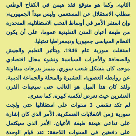
الثانية. وكما هو متوقع فقد هيمن في الكفاح الوطني
مطلب الاستقلال عن المستعمر، وليس مبدأ الجمهورية،
وإن استقر الأمر في أوساط النخب الاستقلالية، المنحدرة
من طبقة أعيان المدن التقليدية عموما، على أن يكون
النظام السياسي جمهوريا وديمقراطيا تمثيليا.
استقلت سورية عام 1946. وبتأثير التعليم والجيش
والصحافة والأحزاب السياسية ونشوء مجال اقتصادي
موحد، كان يتشكل شعب سوري، متميز بدرجات متفاوتة
عن روابطه العضوية، العشيرة والمحلة والجماعة الدينية.
ولقد كان هذا الميل هو الغالب حتى سبعينات القرن
العشرين حيث تعرض لنكسة كبيرة، كما سنرى.
لم تكد تنقضي 3 سنوات على استقلالها حتى ولجت
سورية زمن الانقلابات العسكرية، الأمر الذي كان إشارة
على تداعي هيمنة طبقة الأعيان، الأمر الذي سيكتمل
على دفعتين في السنوات اللاحقة: عند قيام الوحدة