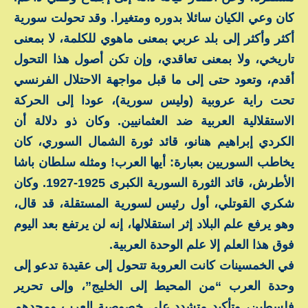
كان وعي الكيان سائلا بدوره ومتغيرا. وقد تحولت سورية
أكثر وأكثر إلى بلد عربي بمعنى ماهوي للكلمة، لا بمعنى
تاريخي، ولا بمعنى تعاقدي، وإن تكن أصول هذا التحول
أقدم، وتعود حتى إلى ما قبل مواجهة الاحتلال الفرنسي
تحت راية عروبية (وليس سورية)، عودا إلى الحركة
الاستقلالية العربية ضد العثمانيين. وكان ذو دلالة أن
الكردي إبراهيم هنانو، قائد ثورة الشمال السوري، كان
يخاطب السوريين بعبارة: أيها العرب! ومثله سلطان باشا
الأطرش، قائد الثورة السورية الكبرى 1925-1927. وكان
شكري القوتلي، أول رئيس لسورية المستقلة، قد قال،
وهو يرفع علم البلاد إثر استقلالها، إنه لن يرتفع بعد اليوم
فوق هذا العلم إلا علم الوحدة العربية.
في الخمسينات كانت العروبة تتحول إلى عقيدة تدعو إلى
وحدة العرب “من المحيط إلى الخليج”، وإلى تحرير
فلسطين، وتأكيد متشدد على خصوصية العرب ومجدهم