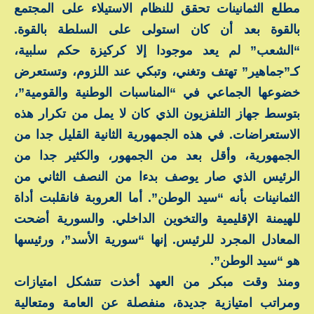
مطلع الثمانينات تحقق للنظام الاستيلاء على المجتمع
بالقوة بعد أن كان استولى على السلطة بالقوة.
“الشعب” لم يعد موجودا إلا كركيزة حكم سلبية،
كـ”جماهير” تهتف وتغني، وتبكي عند اللزوم، وتستعرض
خضوعها الجماعي في “المناسبات الوطنية والقومية”،
بتوسط جهاز التلفزيون الذي كان لا يمل من تكرار هذه
الاستعراضات. في هذه الجمهورية الثانية القليل جدا من
الجمهورية، وأقل بعد من الجمهور، والكثير جدا من
الرئيس الذي صار يوصف بدءا من النصف الثاني من
الثمانينات بأنه “سيد الوطن”. أما العروبة فانقلبت أداة
للهيمنة الإقليمية والتخوين الداخلي. والسورية أضحت
المعادل المجرد للرئيس. إنها “سورية الأسد”، ورئيسها
هو “سيد الوطن”.
ومنذ وقت مبكر من العهد أخذت تتشكل امتيازات
ومراتب امتيازية جديدة، منفصلة عن العامة ومتعالية