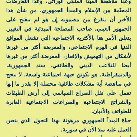
وعدا مناهضة المبدأ الملكي الوراثي، وعدا التعارضات
المحتّمة بين الإسلام والمبدأ الجمهوري، من شأن هذا
الأخير أن يتفرغ من مضمونه إن هو لم ينفتح على
الجمهور العيني، صاحب المصلحة المبدئية في التغيير.
يتعلق الأمر هنا بالأكثرية الاجتماعية التي تشغل المواقع
الدنيا في الهرم الاجتماعي، والمعرضة أكثر من غيرها
لأشكال من التهميش والإفقار، المعرضة أكثر من غيرها
أيضا للتلاعب الديني والطائفي. سند الجمهورية،
والديمقراطية، هو تكوين جبهة اجتماعية واسعة، لا تنجح
في مناهضة أية مشكلات طائفية محتملة إلا بقدر ما إنها
تعمل على نقل الصراع السياسي إلى أرض الطبقات
والشرائح الاجتماعية والصراعات الاجتماعية العابرة
للطوائف والأديان.
حياة المبدأ الجمهوري مرهونة بهذا التحول الذي يتعين
العمل عليه منذ الآن في سورية.