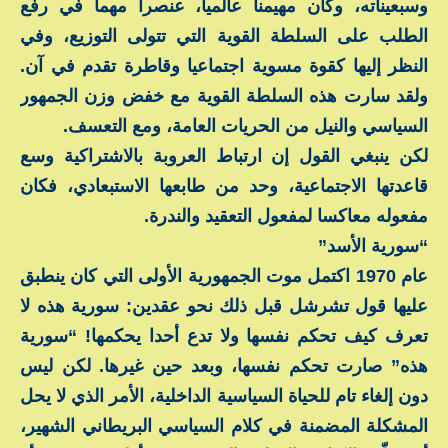
وسبعيناته، وكان مهيمنا عالميا، عنصرا مهما في رفع
الطلب على السلطة القوية التي تتولى التوزيع، وفي
النظر إليها كقوة مسوية اجتماعيا وقاطرة تقدم في آن.
ولقد سارت هذه السلطة القوية مع خفض وزن الجمهور
السياسي والنيل من الحريات العامة، ومع التعسف.
لكن ينبغي القول إن ارتباط العروبة بالاشتراكية وسع
قاعدتها الاجتماعية، وحد من طابعها الاستبعادي، فكان
مفعوله معاكسا لمفعول التعقيد والندرة.
“سورية الأسد”
عام 1970 اكتمل موت الجمهورية الأولى التي كان ينطبق
عليها قول تشرشل قبل ذلك نحو عقدين: سورية هذه لا
تعرف كيف تحكم نفسها ولا تدع أحدا يحكمها! “سورية
هذه” صارت تحكم نفسها، وبعد حين غيرها. لكن ليس
دون إلغاء تام للحياة السياسية الداخلية، الأمر الذي لا يحل
المشكلة المضمنة في كلام السياسي البريطاني الشهير،