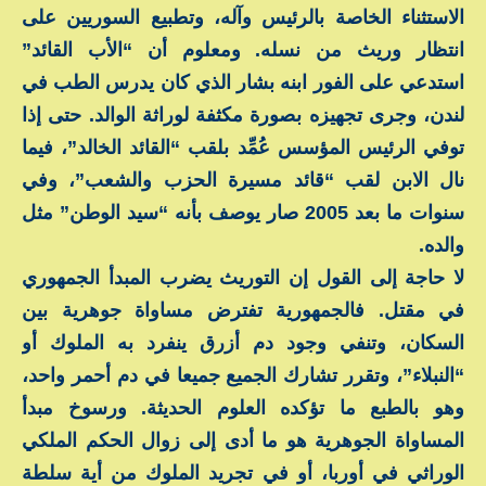
الاستثناء الخاصة بالرئيس وآله، وتطبيع السوريين على
انتظار وريث من نسله. ومعلوم أن “الأب القائد”
استدعي على الفور ابنه بشار الذي كان يدرس الطب في
لندن، وجرى تجهيزه بصورة مكثفة لوراثة الوالد. حتى إذا
توفي الرئيس المؤسس عُمِّد بلقب “القائد الخالد”، فيما
نال الابن لقب “قائد مسيرة الحزب والشعب”، وفي
سنوات ما بعد 2005 صار يوصف بأنه “سيد الوطن” مثل
والده.
لا حاجة إلى القول إن التوريث يضرب المبدأ الجمهوري
في مقتل. فالجمهورية تفترض مساواة جوهرية بين
السكان، وتنفي وجود دم أزرق ينفرد به الملوك أو
“النبلاء”، وتقرر تشارك الجميع جميعا في دم أحمر واحد،
وهو بالطبع ما تؤكده العلوم الحديثة. ورسوخ مبدأ
المساواة الجوهرية هو ما أدى إلى زوال الحكم الملكي
الوراثي في أوربا، أو في تجريد الملوك من أية سلطة