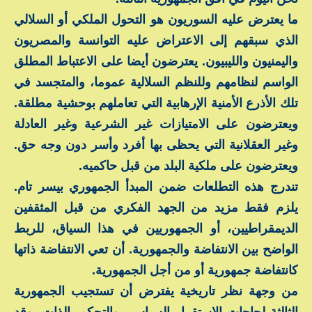
ما يعترض عليه السوريون هو التحول الملكي أو السلالي
الذي سبقهم إلى الاعتراض عليه التوانسة والمصريون
واليمنيون والليبيون. يعترضون أيضا على الاعتباط المطلق
الواسم لنظامهم وللنظم السلالية عموما، والمتجسد في
تلك الأذرع الأمنية الإرهابية التي تعاملهم بوحشية مطلقة.
ويعترضون على الامتيازات غير الشرعية وغير العادلة
وغير العقلانية التي يحظى بها أفرد وأسر دون وجه حق.
ويعترضون على ملكية البلد من قبل حاكميه.
تندرج هذه التطلعات ضمن المبدأ الجمهوري بيسر تام.
يلزم فقط مزيد من الجهد الفكري من قبل المثقفين
الديمقراطيين، أو الجمهوريين في هذا السياق، للربط
الواضح بين الانتفاضة والجمهورية. أن تعي الانتفاضة ذاتها
كانتفاضة جمهورية أو من أجل الجمهورية.
من وجهة نظر تاريخية يفترض أن تستجيب الجمهورية
الثالثة لحاجات الاستقرار السياسي والتحكم بالذات، وقد