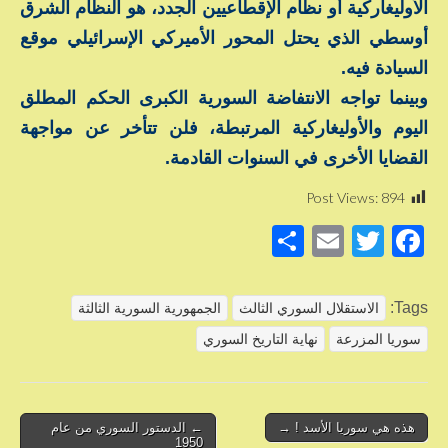
الأوليغاركية أو نظام الإقطاعيين الجدد، هو النظام الشرق
أوسطي الذي يحتل المحور الأميركي الإسرائيلي موقع
السيادة فيه.
وبينما تواجه الانتفاضة السورية الكبرى الحكم المطلق
اليوم والأوليغاركية المرتبطة، فلن تتأخر عن مواجهة
القضايا الأخرى في السنوات القادمة.
Post Views:
894
S
E
T
F
h
m
wi
a
ar
ail
tt
c
Tags:
الاستقلال السوري الثالث
الجمهورية السورية الثالثة
e
er
e
سوريا المزرعة
نهاية التاريخ السوري
b
o
o
Post
هذه هي سوريا الأسد ! →
← الدستور السوري من عام
1950