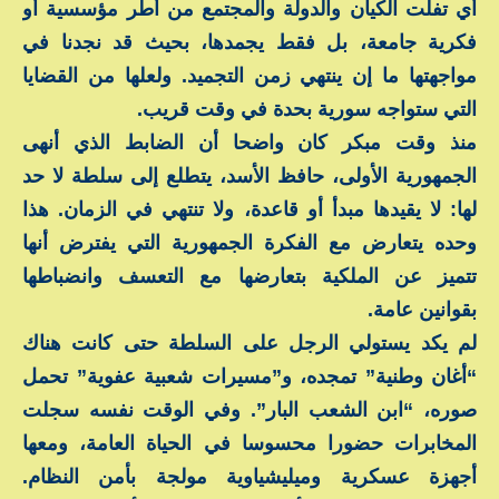
أي تفلّت الكيان والدولة والمجتمع من أطر مؤسسية أو
فكرية جامعة، بل فقط يجمدها، بحيث قد نجدنا في
مواجهتها ما إن ينتهي زمن التجميد. ولعلها من القضايا
التي ستواجه سورية بحدة في وقت قريب.
منذ وقت مبكر كان واضحا أن الضابط الذي أنهى
الجمهورية الأولى، حافظ الأسد، يتطلع إلى سلطة لا حد
لها: لا يقيدها مبدأ أو قاعدة، ولا تنتهي في الزمان. هذا
وحده يتعارض مع الفكرة الجمهورية التي يفترض أنها
تتميز عن الملكية بتعارضها مع التعسف وانضباطها
بقوانين عامة.
لم يكد يستولي الرجل على السلطة حتى كانت هناك
“أغان وطنية” تمجده، و”مسيرات شعبية عفوية” تحمل
صوره، “ابن الشعب البار”. وفي الوقت نفسه سجلت
المخابرات حضورا محسوسا في الحياة العامة، ومعها
أجهزة عسكرية وميليشياوية مولجة بأمن النظام.