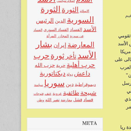
اسلام سياسي
الثورة
الثورة
الاسلام
يم
السورية
الرئيس
الدين
الأسد
الفساد
الفساد السوري
الفساد
 تقومي
المرأة
في سورية
المجازر
بشار
المعارضة
 الأسد
ايران
مريكا
الأسد
حرب
ثورة
تأخر
الى على
حرب أهلية
حزب الله
حرية
العرب
ديكتاتورية
داعش
دولة
ن”
سوريا
أرسل
دين
ديموقراطية
سياسة
في
شبيحة
طائفية
عروبة
عنف
فتوحات
لذي
فساد
فشل
نصر الله
معارضة
وطن
ضر
META
ة ربا