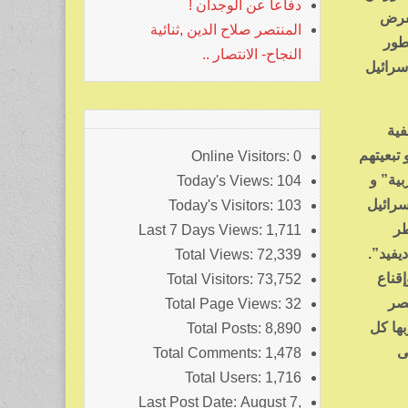
دفاعا عن الوجدان !
تفرض
المنتصر صلاح الدين ,ثنائية
طور
النجاح- الانتصار ..
سرائيل
فية
تبعيتهم
Online Visitors:
0
بية” و
Today's Views:
104
إسرائيل
Today's Visitors:
103
طر
Last 7 Days Views:
1,711
يفيد”.
Total Views:
72,339
قناع
Total Visitors:
73,752
مصر
Total Page Views:
32
ها كل
Total Posts:
8,890
ى
Total Comments:
1,478
Total Users:
1,716
Last Post Date:
August 7,