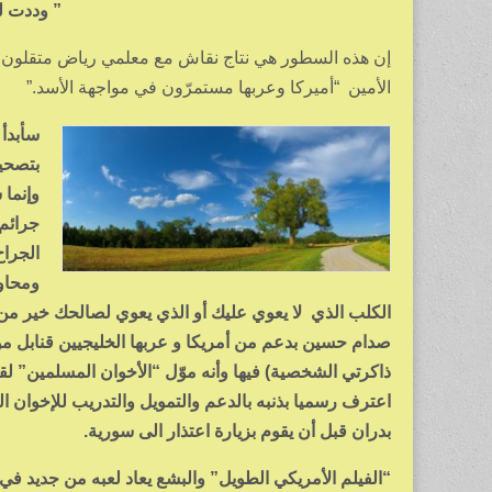
” وددت لو
إن هذه السطور هي نتاج نقاش مع معلمي رياض متقلون بعد
الأمين “أميركا وعربها مستمرّون في مواجهة الأسد.”
سأبدأ 
بتصحي
وإنما 
جرائم
الجراح
ومحاول
الكلب الذي لا يعوي عليك أو الذي يعوي لصالحك خير من
صدام حسين بدعم من أمريكا و عربها الخليجيين قنابل م
ذاكرتي الشخصية) فيها وأنه موّل “الأخوان المسلمين” 
اعترف رسميا بذنبه بالدعم والتمويل والتدريب للإخوان 
بدران قبل أن يقوم بزيارة اعتذار الى سورية.
“الفيلم الأمريكي الطويل” والبشع يعاد لعبه من جديد في 