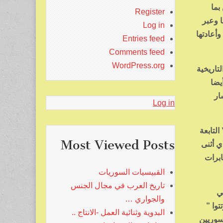
بما
Register
ا وعبر
Log in
أعادتها
Entries feed
Comments feed
WordPress.org
تاريخية
يضا
ار
Log in
لتابعة
Most Viewed Posts
ي أثنى
ابرات
القبيسيات السوريات
تاريخ العرب في مجال الجنس
ي
والجواري …
وا ”
البدوية وثنائية العمل -الانتاج ..
سوريين