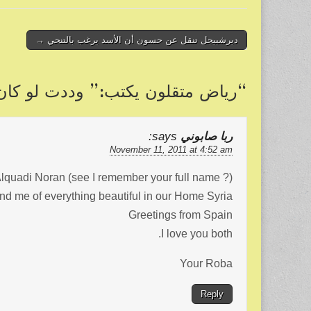
ar
ail
tt
c
e
er
e
Post
ديرشبيجل تنقل عن حسون أن الأسد يرغب بالتنحي →
b
navigation
o
“
رياض متقلون يكتب:” وددت لو كان 
o
k
ربا صابوني
says:
November 11, 2011 at 4:52 am
quadi Noran (see I remember your full name ?)
nd me of everything beautiful in our Home Syria.
Greetings from Spain
I love you both.
Your Roba
Reply