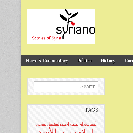
Stories of Syria
syriano
News & Commentary
Politics
History
Cor
Search
for:
TAGS
اجرام
أسد
ارهاب
استعمار
احتلال
اسرائيل
الأسد
اسلام