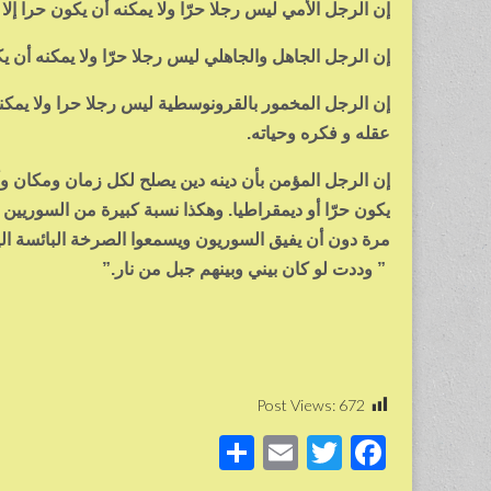
إن الرجل الأمي ليس رجلا حرّا ولا يمكنه أن يكون حرا إلا 
إن الرجل الجاهل والجاهلي ليس رجلا حرّا ولا يمكنه أن يك
إن الرجل المخمور بالقرونوسطية ليس رجلا حرا ولا يمكن
عقله و فكره وحياته.
إن الرجل المؤمن بأن دينه دين يصلح لكل زمان ومكان وأ
يكون حرّا أو ديمقراطيا. وهكذا نسبة كبيرة من السوريي
مرة دون أن يفيق السوريون ويسمعوا الصرخة البائسة اليا
” وددت لو كان بيني وبينهم جبل من نار.”
Post Views:
672
S
E
T
F
h
m
wi
a