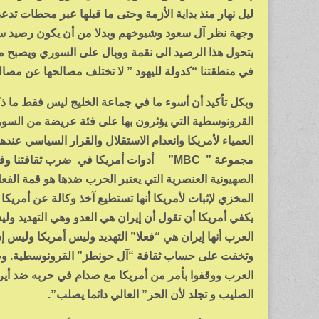
ليل نهار منذ بداية الأزمة وحتى ما قبلها عبر محطات تد
وجهة نظر آل سعود وشيوخهم وبدلا من أن يكون رصيد سوري
يتحول هذا الرصيد الى نقمة ووبال على السوري ويصبح مق
في منطقتنا “كدولة لليهود ” لا تختلف مصالحها عن مصال
وبكل تأكيد أن أسوء ما في جماعة الخليج ليس فقط ما ذكرت
القرونوسطية التي يؤثرون بها على فئة عريضة من السوريين
العمياء لأمريكا وانعدام الاستقلال والقرار السياسي عن
مجموعة ” MBC” أدوات أمريكا في ضرب ثقافت
الصهيونية العنصرية التي يعتبر الحرب ضدها هو قمة الف
المخزي لإثبات لأمريكا أنها تستطيع آخذ وكالة عن أمريك
يكفي أمريكا أن تقول أن إيران هي العدو وهي التهديد و
العرب أنها إيران هي “فعلا” التهديد وليس أمريكا وليس إ
وتخفت على حساب ثقافة “آل حونطز” القرونوسطية. وطبع
العرب ووقفوا بأمر من أمريكا مع صدام في حربه ضد أير
الصليب و تجلد لأن الحر” العالي دائما يصلب”.