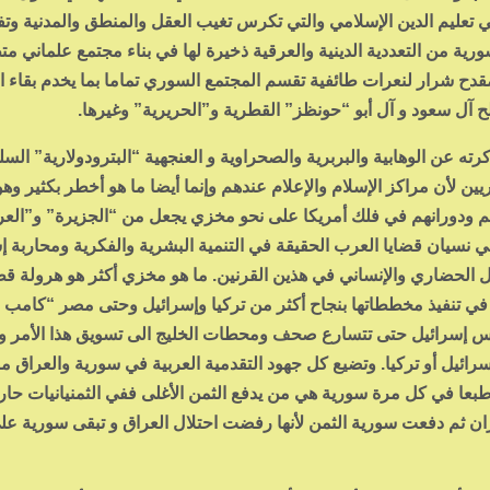
عي تعليم الدين الإسلامي والتي تكرس تغيب العقل والمنطق والمدنية و
ة من التعددية الدينية والعرقية ذخيرة لها في بناء مجتمع علماني مت
دح شرار لنعرات طائفية تقسم المجتمع السوري تماما بما يخدم بقاء ا
ح آل سعود و آل أبو “حونظز” القطرية و”الحريرية” وغيرها.
ه عن الوهابية والبربرية والصحراوية و العنجهية “البترودولارية” السل
 لأن مراكز الإسلام والإعلام عندهم وإنما أيضا ما هو أخطر بكثير وهو 
دهم ودورانهم في فلك أمريكا على نحو مخزي يجعل من “الجزيرة” و”العر
نا وفي نسيان قضايا العرب الحقيقة في التنمية البشرية والفكرية ومحاربة 
عل الحضاري والإنساني في هذين القرنين. ما هو مخزي أكثر هو هرولة ق
ا في تنفيذ مخططاتها بنجاح أكثر من تركيا وإسرائيل وحتى مصر “كامب د
ليس إسرائيل حتى تتسارع صحف ومحطات الخليج الى تسويق هذا الأمر وإ
سرائيل أو تركيا. وتضيع كل جهود التقدمية العربية في سورية والعراق 
ا في كل مرة سورية هي من يدفع الثمن الأغلى ففي الثمنيانيات حارب
ان ثم دفعت سورية الثمن لأنها رفضت احتلال العراق و تبقى سورية عل