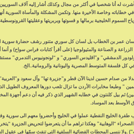
ت له أنا شخصيا في أكثر من مجال وكذلك أشار إليه آلاف السوريين 
ي خطاباته وخاصة الأخيرة منها. وتكمن المشكلة والمأساة السورية أنه
ح السموم الخليجية برمالها و قسوتها وبربريتها وعقليتها القرونوسطية و
 لسان عمر بن الخطاب بل لسان كل سوري متنور رشف حضارة سورية ال
لزراعة و الصناعة والمثيولوجيا (على أقرأ كتابات فراس سواح) و أنما أ
ولودور الدمشقي” و”اقليدس السوري” و “لونجونيوس التدمري” مستش
ي كل فلسفة المتوسط المصرية واليونانية والرومانية..الخ.
دلا من صدام حسين لدينا الآن قطر و”جزيرة تها” وآل سعود و”العربية” ا
لمين ” وطبعا مخابرات الأردن ما تزال تلعب دورها المعروف الطويل الذ
ن) ثم بيل كلنتون في خطابه الشهير الذي ذكر فيه أن دعم أجهزة المخ
ق الأوسط بعد الموساد.
طفرة الخليج النفطية عملوا في الخليج وأحضروا معهم الى سورية وف
لصحراء “الوهابية” وهكذا تراهم ما أن يتعرضوا لتحريض الجزيرة “يتخرتت
) .ولا ننسى المحطات الفضائية السلفية التي تنفث سمّها في عقول ال