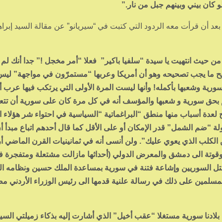
 كان بيني وبينهم جبل من نار.”
 أن قرأت معه الردود التي كتبت في “سيريانو” عن مقالة السيد إبراه
من حيث انتهيت يا سيدة “سلفيا باكير” فعلا “أمر مخجل !” جدا أنك لم
ح ما يجب تصحيحه وهو أن أمريكا وعربها “مستمرّون في مواجهة” ليس
سورية وشعبها بأكمله! وأنها ليست المرة الأولى التي يرتكب فيها عرب أ
 بحق سورية و شعبها والمؤسف أنه في كل مرة كان على سورية أن تتع
 لعدة أسباب منها منطق “البراغماتية “السياسية في احتواء شر هؤلاء 
ة “ضم الشمل” قدر الإمكان أو على الأقل كما قال أحدهم اتباع مبدأ أ
 الكلب الذي يعوي عليك”. ولن أنسى أنه في ثمانينيات القرن الماضي 
وقوتة الى دمشق والمعرض الدولي (أحداثها مازالت مشتعلة ومتفجرة 
لقتل السوريين وإشاعة فتنة في سورية بمساعدة الملك حسين ونظامه ا
المسلمين على ذلك في رسالة علنية قدمها الى رئيس الوزراء الأردني م
بلادنا سورية مستغلا “عقب أخيل” الذي أشارت إليه بذكاء زميلتي السيد