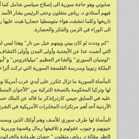
صابوني وهو حاجة سورية الى إصلاح سياسي شامل كما أشر
فيهم أستاذي د. رياض متقلون وحتى الرئيس بشار الأسد ف
تاريخها وكلما تنشقت هواء متوسطيا حضاريا هبت عليها ريا
الى الوراء في الزمن والفكر والحضارة.
“كم وددت لو كان بيني وبينهم جبل من نار” وهذا ليس
التي أنجبت عدا عن الأبجدية وأولى المدن وأولى اكتشاف ا
“لوسيان السوري” والشاعر العظيم “ميلياغروس” و”أب
الملكة زنوبيا ومدرسة الفلسفة السورية التي تركت أثرا ف
المأساة السورية ما تزال تتكرر على أيدي عرب أمريكا وب
لها وتركيا المحكومة بالنسخة التركية من “الأخوان المس
عليه في السابق جيمي كارتر(تذكر ما قاله عن الملك حسي
الأردنية أحد أهم مرتكزات المخابرات الأمريكية في الشر
المأساة لها طرف سوري للأسف وهم أولئك الذين وبسبب 
جيوبهم و جيوب عقولهم و تلافيفها رمال وقسوة وبربرية ا
(انظر مقالة د. رياض متقلون ” حصان طروادة والخراتيت”