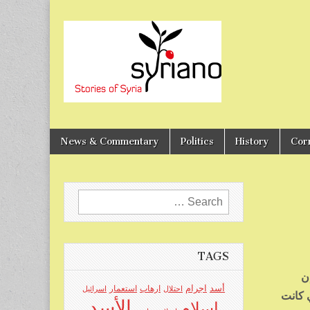
Stories of Syria
syriano
News & Commentary
Politics
History
Cor
Search
for:
TAGS
ن
اجرام
أسد
ارهاب
استعمار
احتلال
اسرائيل
 كانت
الأسد
اسلام