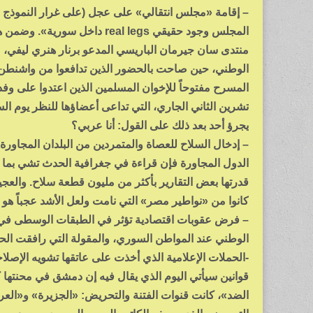
– إقامة «مجلس انتقالي» على عجل (على غرار النموذج ال
المجلس وجود حقيقي real legs
منتدى سان جيرمان الباريسي المدعو برنار هنري ليفي، مدب
الوطني، حين صاحت بالحضور الذين تدافعوا من واشنطن ول
تشرين الثاني الجاري، التي تداعى أعضاؤها للنظر يوم ا
يجرؤ أحد بعد ذلك على القول: أنا عربي؟
– إدخال السلاح للعصاة والمتمردين من البلدان المجاورة. 
قدرتها بعض التقارير بأكثر من مليون قطعة سلاح. والعجي
كانوا من «نواطير مصر» التي نامت ولعل الأشد عجباً هو 
– فرض عقوبات اقتصادية تؤثر في الطبقات الوسطى في ال
الوطني عند المواطن السوري، والمقولة التي رافقت الحص
-الحملات الإعلامية الذي أخذت على عاتقها تشويه الإصل
قوانين سيأتي اليوم الذي يقال فيه إن دمشق في محنتها 