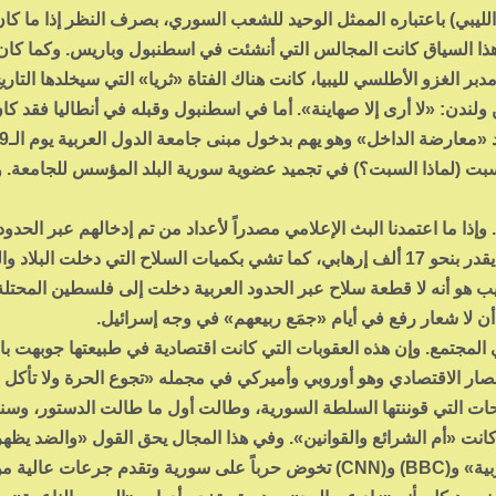
ليبي) باعتباره الممثل الوحيد للشعب السوري، بصرف النظر إذا ما كان
 داخل سورية». وضمن هذا السياق كانت المجالس التي أنشئت في اسطنبول وباريس. وكما ك
ر الغزو الأطلسي لليبيا، كانت هناك الفتاة «ثريا» التي سيخلدها التاري
ندن: «لا أرى إلا صهاينة». أما في اسطنبول وقبله في أنطاليا فقد كا
لسبت (لماذا السبت؟) في تجميد عضوية سورية البلد المؤسس للجامعة. 
وإذا ما اعتمدنا البث الإعلامي مصدراً لأعداد من تم إدخالهم عبر الحدو
الدول المجاورة فإن قراءة في جغرافية الحدث تشي بما يقدر بنحو 17 ألف إرهابي، كما تشي بكميات السلاح التي دخلت البلاد
ب هو أنه لا قطعة سلاح عبر الحدود العربية دخلت إلى فلسطين المحتلة
أن لا شعار رفع في أيام «جمَع ربيعهم» في وجه إسرائيل.
مجتمع. وإن هذه العقوبات التي كانت اقتصادية في طبيعتها جوبهت با
ار الاقتصادي وهو أوروبي وأميركي في مجمله «تجوع الحرة ولا تأكل بث
احات التي قوننتها السلطة السورية، وطالت أول ما طالت الدستور، وس
كانت «أم الشرائع والقوانين». وفي هذا المجال يحق القول «والضد يظه
الضد»، كانت قنوات الفتنة والتحريض: «الجزيرة» و«العربية» و(BBC) و(CNN) تخوض حرباً على سورية وتقدم جرعات عالية