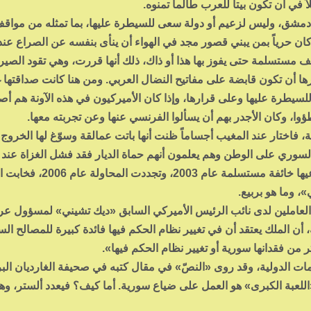
 في أن تكون بيتاً للعرب طالما تمنوه.
 دمشق، وليس لزعيم أو دولة سعى للسيطرة عليها، بما تمثله من مواقف
كان حرياً بمن يبني قصور مجد في الهواء أن ينأى بنفسه عن الصراع عند أ
 تقف مستسلمة حتى يفوز بها هذا أو ذاك، ذلك أنها قررت، وهي تقود الصير
رها أن تكون قابضة على مفاتيح النضال العربي. ومن هنا كانت صداقتها غ
للسيطرة عليها وعلى قرارها، وإذا كان الأميركيون في هذه الآونة هم أ
وا، وكان الأجدر بهم أن يسألوا الفرنسي عنها وعن تجربته معها.
، فاختار عند المغيب أجساماً ظنت أنها باتت عمالقة وسوّغ لها الخروج
وري على الوطن وهم يعلمون أنهم حماة الديار فقد فشل الغزاة عند أب
يوم قدروا أن سقوط بغداد كفيل بأن تفتح الشام لهم ذراعيها خائفة مستسل
، وما هو بربيع.
Joh وهو كبير الموظفين العاملين لدى نائب الرئيس الأميركي السابق «ديك تشيني» لمسؤول ع
ن الملك يعتقد أن في تغيير نظام الحكم فيها فائدة كبيرة للمصالح الس
 من فقدانها سورية أو تغيير نظام الحكم فيها».
Alastair، من مجموعة الأزمات الدولية، وقد روى «النصّ» في مقال كتبه في صحيفة الغارديان ال
اللعبة الكبرى» هو العمل على ضياع سورية. أما كيف؟ فيعدد ألستر، وهذ