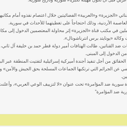
تي «الجزيرة» و«العربية» الفضائيتين خلال اعتصام نفذوه أمام مكاتبه
اصمة الأردنية، وذلك احتجاجاً على تغطيتهما للأحداث في سورية.
ين في مكتب قناة «الجزيرة» إثر محاولة المعتصمين الدخول إلى مكا
وكالة «يونايتد برس انترناشونال».
 ضد القناتين، طالت الهتافات أمير دولة قطر حمد بن خليفة آل ثاني،
ن الدخول إلى المبنى.
الحقائق من أجل تنفيذ أجندة أميركية إسرائيلية لتفتيت المنطقة عبر البو
ي عن الجرائم التي ترتكبها الجماعات المسلحة بحق الجيش والأمن» و
ين.
اندة سورية ضد المؤامرة» تحت عنوان «لا لتزييف الوعي العربي»، وأعلنت
ية ضد المؤامرة”