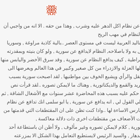
عن نظام اكل الدهر عليه وشرب , وهذا من حقه . الا انه من واجبي أن
لنظام في مهب الريح
قاليد العربية ليست في مستوى العصر ..بالية كاذبة مراوغة , وسوريا
به ولا باصلاحه, النظام لايدافع عن سورية , ولو كان بنيته وبمقدرته
اطية , كيف يدافع النظام عن سورية , وقد سرق الأخضر واليابس منها
 العزلة والازدراء من كل صغير وكبير في هذا العالم ويعرضها الى
عقل والرأي ويشيع الخوف بين مواطنيها , لقد اصبحت سورية بسبب
د والقمع والديكتاتورية , وهناك ما لايمكن تصوره ..لقد قرأت نص
 حكم عليه بسبب هذه المحاضرة عشر سنوات مع الأشغال الشاقة , ثم
القول لي , انه يدافع عن سورية , يا ابو سلمى انك تدافع عن نظام
رس الاساءة لها ..واذا كنت تظن على ان المقتطفات التي قدمتها من
ات الأضعاف من مقتطفات اخرى ذات دلالة معاكسة ,
ورية , كلام لايمكن تصوره وغير مألوف , ولا أظن ان باستطاعة أحد
ر , والسيد الرئيس لايستطيع التعامل بهذا الشكل الا بمزرعته