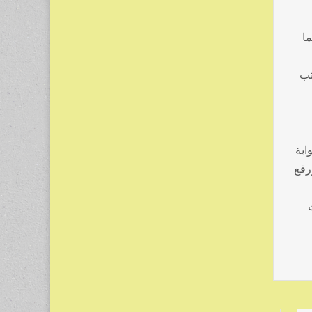
ما
تب
ابة
رفع