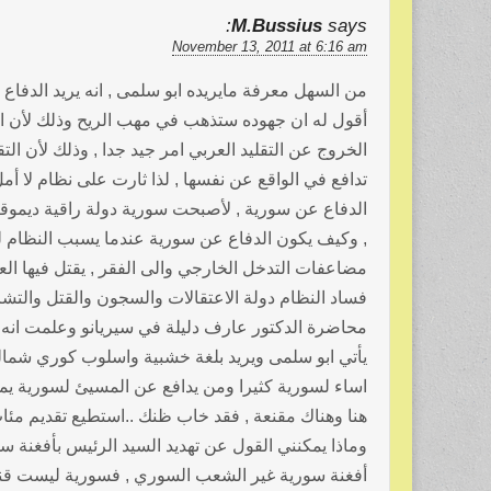
M.Bussius
says:
November 13, 2011 at 6:16 am
من السهل معرفة مايريده ابو سلمى , انه يريد الدفاع 
أقول له ان جهوده ستذهب في مهب الريح وذلك لأن ا
الخروج عن التقليد العربي امر جيد جدا , وذلك لأن الت
تدافع في الواقع عن نفسها , لذا ثارت على نظام لا أمل 
الدفاع عن سورية , لأصبحت سورية دولة راقية ديموقر
, وكيف يكون الدفاع عن سورية عندما يسبب النظام لها
مضاعفات التدخل الخارجي والى الفقر , يقتل فيها ال
فساد النظام دولة الاعتقالات والسجون والقتل والتشري
محاضرة الدكتور عارف دليلة في سيريانو وعلمت انه
يأتي ابو سلمى ويريد بلغة خشبية واسلوب كوري شمالي 
اساء لسورية كثيرا ومن يدافع عن المسيئ لسورية يما
هنا وهناك مقنعة , فقد خاب ظنك ..استطيع تقديم مئ
وماذا يمكنني القول عن تهديد السيد الرئيس بأفغنة س
أفغنة سورية غير الشعب السوري , فسورية ليست قندها