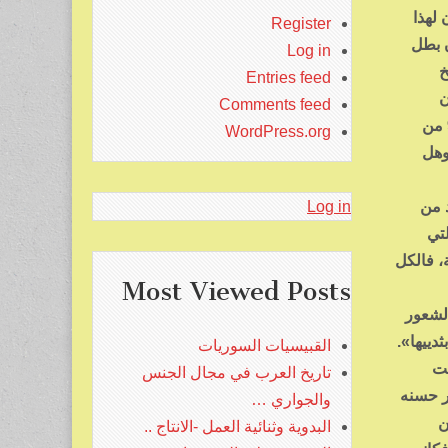
 لهذا
Register
ان بطل
Log in
خ
Entries feed
ن
Comments feed
المسرح مفتوحاً للإخوان المسلمين الذين اعتدوا على وفد «معارضة الداخل» وهو يهم بدخول مبنى جامعة الدول العربية يوم الـ9 من
WordPress.org
وهل
د من
Log in
 والتي
، فالكل
Most Viewed Posts
لشعور
دييها».
القبيسيات السوريات
نت
تاريخ العرب في مجال الجنس
ر حسنه
والجواري …
 من
البدوية وثنائية العمل -الانتاج ..