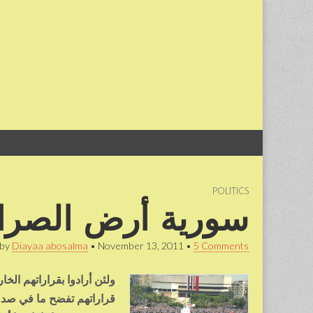
Skip
Main
to
menu
content
POLITICS
سورية أرض الصرا
by
Diayaa abosalma
•
November 13, 2011
•
5 Comments
ولئن أرادوا بقراراتهم ال
قراراتهم تفضح ما في صد