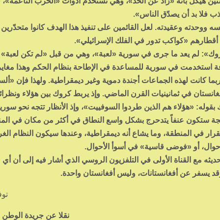
ن هيكل بأنه «زاد عن الحد»، وهي تستخدم أدوات «الحرب الناعمة»، 
ب فلا بد أن يصدّق الناس».
ه ووحدته وعقيدته. لعل القائمين على تنفيذ هذا الهدف كانوا متحدّرين
أقطارهم «كواكب تدور في الفلك الإسرائيلي».
ك»: لم يعد ما جرى في سورية «لعبة»، وهي من قبل «لم تكن لعبة» نظ
ة استخدمت في سورية للمساعدة في الإطاحة بنظام الحكم وهذا مغاير
بما كانت لهذه الجماعات أجندة دموية وغير ديمقراطية. ولهذا فإن «ألس
غانستان في ثمانينيات القرن الماضي. وإذ يربط كروك بين هؤلاء ونظرا
قوله: «هؤلاء هم الذين طردوا السوفييت»، وإذ الأنظار تتجه نحو سورية
تيجة ستكون عنفاً يتدحرج بشكل واسع النطاق في أكثر من مكان في الم
قرار في المنطقة، وما يشاع أنه ديمقراطية، وعندها سيكون النظام الغ
لأحوال، أو «فوضى قاسية» في أسوأ الأحوال.
يثه مع القناة الأولى في التلفزيون الروسي الذي أشار فيه إلى أن أي 
قد يسفر عن أفغانستانات، وليس أفغانستان واحدة.
توف
نقلا عن جريدة الوطن ا