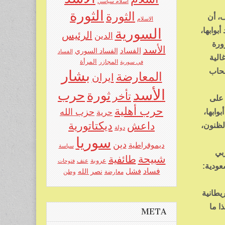
اسلام سياسي
الثورة
الثورة
، أن
الاسلام
بوابها،
السورية
الرئيس
الدين
ورة
الأسد
الفساد
الفساد السوري
الفساد
الية
المرأة
في سورية
المجازر
صحاب
بشار
المعارضة
ايران
الأسد
حرب
ثورة
تأخر
 على
حرب أهلية
حزب الله
وابها،
حرية
ديكتاتورية
داعش
مة عام 2003، وتجددت المحاولة عام 2006، فخابت الظنون،
دولة
سوريا
دين
ديموقراطية
سياسة
ربي
شبيحة
طائفية
عروبة
عنف
فتوحات
عودية:
فساد
فشل
نصر الله
معارضة
وطن
بريطانية
ا ما
META