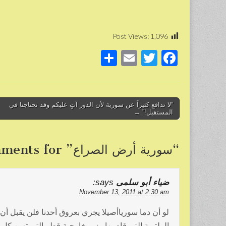
Post Views:
1,096
S
E
T
F
h
m
wi
a
ar
ail
tt
c
e
er
e
Post
“لا تدافع كثيراً عن سورية لأن الدور آتٍ عليكم وقد تحتاجنا في
المستقبل!” →
b
navigation
o
“
سورية أرض الصراع
” comments for
o
k
ضياء أبو سلمى
says:
November 13, 2011 at 2:30 am
لو أن دما سورياأصيلا يجري بعروق أحدنا فلن يقبل أن 
الملتوية التي قام بها وزير خارجية قطر التي تهين كل