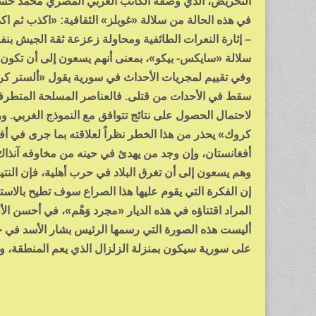
التحريض، الذي وصفه الكاتب العربي المصري محمد حسني
في هذه الحالة من سلالة «غوبلز» الثقافية: «اكذب ثم اكذ
– إثارة النعرات الطائفية ومحاولة زعزعة ثقة الجيش بنفس
سلالة «سايكس- بيكو»، بمعنى أنهم يسعون إلى أن تكون 
وفي تقييم لمجريات الأحداث في سورية يقول «ألستر كرو
سقط في الأحدات من قتلى. فالعناصر المسلحة المتطرف
لاحتمال الحصول على نتائج تتوافق مع النموذج الغربي. ور
كروك» يحذر من هذا الخطر نظراً لعلاقته بما جرى في أف
أفغانستان، وإن وجد من يهدئ في حينه من مخاوفه آنذاك ب
وهم يسعون إلى أن تغرق البلاد في حرب أهلية، فإن الن
إن الفكرة التي يقوم عليها هذا الصراع سوف تطيح بالاست
المراد اقتناؤه في هذه الديار «مجرد وَهْم»، في أحسن ا
أليست هذه الصورة التي رسمها الرئيس بشار الأسد في حد
على سورية سيكون بمنزلة الزلزال الذي يعم المنطقة، و