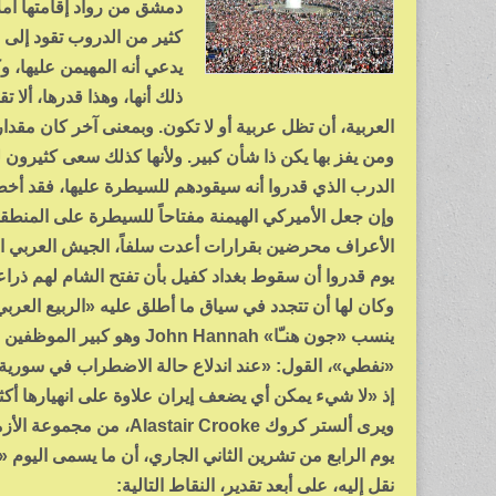
دمشق من رواد إقامتها أملاً
كثير من الدروب تقود إلى
يدعي أنه المهيمن عليها، و
ذلك أنها، وهذا قدرها، ألا
العربية، أن تظل عربية أو لا تكون. وبمعنى آخر كان مقدا
ومن يفز بها يكن ذا شأن كبير. ولأنها كذلك سعى كثيرون 
الدرب الذي قدروا أنه سيقودهم للسيطرة عليها، فقد أخطؤ
وإن جعل الأميركي الهيمنة مفتاحاً للسيطرة على المنطقة
الأعراف محرضين بقرارات أعدت سلفاً، الجيش العربي الس
وكان لها أن تتجدد في سياق ما أطلق عليه «الربيع العربي»
ينسب «جون هنـّا» n Hannah
«نفطي»، القول: «عند اندلاع حالة الاضطراب في سورية، أ
إذ «لا شيء يمكن أي يضعف إيران علاوة على انهيارها أكثر
ويرى ألستر كروك  Crooke
يوم الرابع من تشرين الثاني الجاري، أن ما يسمى اليوم «
نقل إليه، على أبعد تقدير، النقاط التالية: