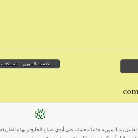
← الاقتصاد السوري …المشكلات و
تعامل بلدنا سورية هذه المعاملة على أيدي ضباع الخليج و بهذه الطريقة
 عربي قبل أن تكون مهينة لكبرياء سورية وتاريخ سورية.