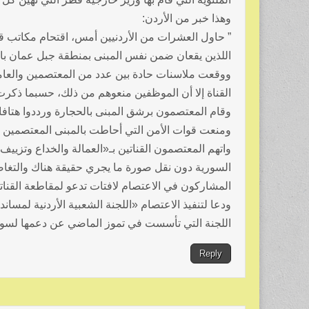
وهذا خبر من الأردن:
” حاول العشرات من الأردنيين أمس، اقتحام مكاتب قنا
اللذين يقعان ضمن نفس المبنى بمنطقة جبل عمان بالع
ووقعت ملاسنات حادة بين عدد من المعتصمين والعامل
القناة إلا أن الموظفين منعوهم من ذلك، حسبما ذكرت 
وقام المعتصمون برشق المبنى بالحجارة ورددوا هتافات
ومنعت قوات الأمن التي أحاطت بالمبنى المعتصمين م
واتهم المعتصمون القناتين بـ«العمالة والخداع وتزييف 
السورية دون نقل صورة ما يجري حقيقة هناك والتغاض
المشاركون في الاعتصام لافتات تدعو لمقاطعة القنات
ودعا لتنفيذ الاعتصام «اللجنة الشعبية الأردنية لمس
اللجنة التي تأسست في تموز الماضي عن دعمها لسور
Reply