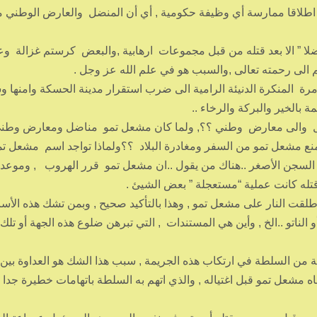
ع اطلاقا ممارسة أي وظيفة حكومية , أي أن المنضل والعارض الوطني
لا ” الا بعد قتله من قبل مجموعات ارهابية ,والبعض كرستم غزالة وع
 الى رحمته تعالى ,والسبب هو في علم الله عز وجل .
ة المنكرة الدنيئة الرامية الى ضرب استقرار مدينة الحسكة وامنها وسل
ة بالخير والبركة والرخاء ..
ل والى معارض وطني ؟؟, ولما كان مشعل تمو مناضل ومعارض وطني
 يمنع مشعل تمو من السفر ومغادرة البلاد ؟؟ولماذا تواجد اسم مشعل ت
 السجن الأصغر ..هناك من يقول ..ان مشعل تمو قرر الهروب , وموعد
طلقت النار على مشعل تمو , وهذا بالتأكيد صحيح , وبمن تشك هذه الأس
أو الناتو ..الخ , وأين هي المستندات , التي تبرهن ضلوع هذه الجهة أو تلك
ن السلطة في ارتكاب هذه الجريمة , سبب هذا الشك هو العداوة بين
مشعل تمو قبل اغتياله , والذي اتهم به السلطة باتهامات خطيرة جدا 