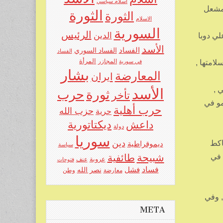
اسلام سياسي
 مشعل
الثورة
الثورة
الاسلام
السورية
الرئيس
الدين
لي دوبا
الأسد
الفساد
الفساد السوري
الفساد
المرأة
امتها ,
في سورية
المجازر
بشار
المعارضة
ايران
 ,
الأسد
حرب
ثورة
تأخر
مو في
حرب أهلية
حزب الله
حرية
ديكتاتورية
داعش
دولة
سوريا
دين
اكط
ديموقراطية
سياسة
شبيحة
 في
طائفية
عروبة
عنف
فتوحات
فساد
فشل
نصر الله
معارضة
وطن
, وفي
META