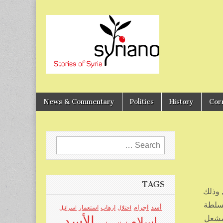
Stories of Syria
syriano
News & Commentary
Politics
History
Cor
Search
for:
TAGS
 وذلك
لسلطة
اجرام
أسد
ارهاب
استعمار
احتلال
اسرائيل
الأسد
سجن مشعل
اسلام