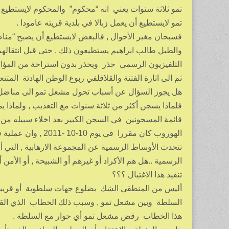
تمو ثلاثة سنوات يعني انه “محكوم” والمحكوم لايستطي
تمو لايستطيع أن يعمل زبالا في بلدية قريته عامودا .
فسبحان مغير الأحوال , فالبعض لايستطيع أن يصبح “مناض
والطبل طالب ابراهيم يستطيعون ذلك , حتى قبل انتقالهم
التلفيزيون الرسمي حذر ويحذر بدون استراحة من المؤامر
ثم الى اثارة الفتنة والقلاقلفي ربوع الوطن الهادئة المتنعم
هل يجوز السؤال عن أسباب تحول مشعل تمو الى مناض
فلماذا يسجن أكثر من ثلاثة سنوات مع التعذيب , ولماذا
قائمة المسجونين في السجن الكبير بعد اخلاء سبيله من
الهوروب كان مقررا في يوم 10-10 -2011 , وان عملية قتله كانت عملية “مستعجلة ” بعض الشيئ .
تتحدث الأوساط الرسمية عن المجموعة الارهابية , التي أ
الرسمية ..هل هم الأكراد أو غيرهم أو الشبيحة , أو الأمن 
تنفيذ هذا الاغتيال ؟؟؟
أليس من المنطقي الشك بضلوع جهات سلطوية أو قريبة م
السلطة وبين مشعل تمو , وسبب ذلك الخطاب الذي القاه 
هذا الخطاب رفض مشعل تمو أي حوار مع السلطة .