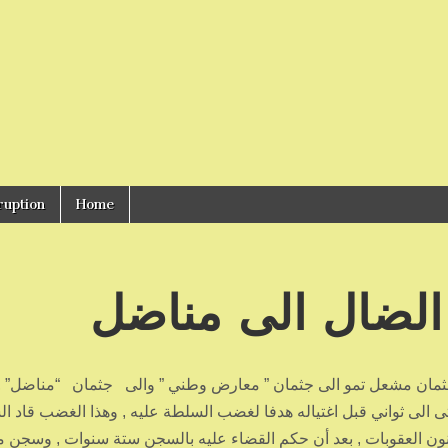
ruption
Home
ل الضال الى مناضل
ثمان مشعل تمو الى جثمان ” معارض وطني ” والى جثمان “مناضل” ,
 الى ثواني قبل اغتياله هدفا لغضب السلطة عليه , وهذا الغضب قاد ا
كثر من ثلاثة سنوات باسم المادة 285 من قانون العقوبات , بعد أن حكم القضاء عليه بالسجن ستة سنوات , و