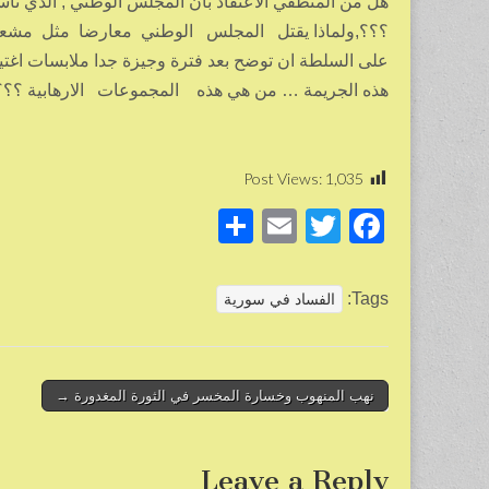
هل من المنطقي الاعتقاد بأن المجلس الوطني , الذي تأ
؟؟؟,ولماذا يقتل المجلس الوطني معارضا مثل مشعل 
على السلطة ان توضح بعد فترة وجيزة جدا ملابسات اغت
هذه الجريمة … من هي هذه المجموعات الارهابية ؟؟؟
Post Views:
1,035
S
E
T
F
h
m
wi
a
ar
ail
tt
c
Tags:
الفساد في سورية
e
er
e
b
o
Post
نهب المنهوب وخسارة المخسر في الثورة المغدورة →
navigation
o
k
Leave a Reply