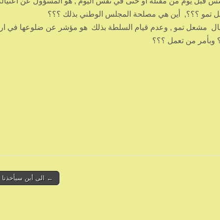
سس قبل يوم من مقتله أو حتى في نفس اليوم , هو المسؤول عن اعتياله
تمو ؟؟؟, أين هي مصلحة المجلس الوطني بذلك ؟؟؟
يال مشعل تمو , وعدم قيام السلطة بذلك هو مؤشر عن ضلوعها في ار
 وبأمر من تعمل ؟؟؟
← الى أين سيأخذنا 