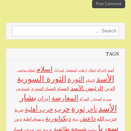
Search
for:
TAGS
اسلام
اجرام
أسد
ارهاب
استعمار
احتلال
اسرائيل
اسلام سياسي
الأسد
الثورة السورية
الثورة
الاسلام
الرئيس الأسد
الدين
الفساد
الفساد السوري
الفساد في
بشار
المعارضة
ايران
المرأة
سورية
المجازر
الأسد
حرب
ثورة
حرب أهلية
تأخر
حرية
ديكتاتورية
داعش
حزب الله
دين
ديموقراطية
دولة
سوريا
شبيحة
طائفية
فساد
عروبة
عنف
سياسة
فتوحات