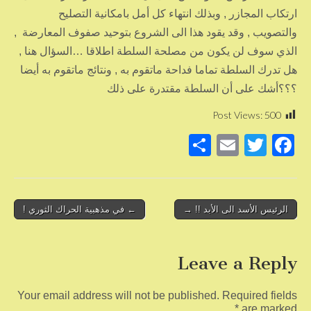
ارتكاب المجازر , وبذلك انتهاء كل أمل بامكانية التصليح
والتصويب , وقد يقود هذا الى الشروع بتوحيد صفوف المعارضة ,
الذي سوف لن يكون من مصلحة السلطة اطلاقا …السؤال هنا ,
هل تدرك السلطة تماما فداحة ماتقوم به , ونتائج ماتقوم به أيضا
؟؟؟أشك على أن السلطة مقتدرة على ذلك
Post Views:
500
S
E
T
F
h
m
wi
a
ar
ail
tt
c
e
er
e
Post
الرئيس الأسد الى الأبد !! →
← في مذهبية الحراك الثوري !
b
navigation
o
Leave a Reply
o
k
Your email address will not be published.
Required fields
*
are marked