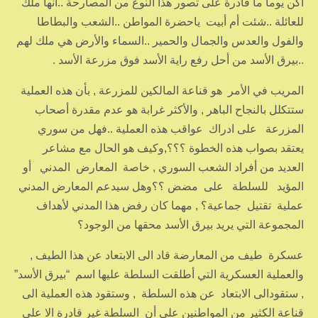
أكن يوما ما قادرة على تصور هذا النوع من المصارحة ..انها ملك
للعائلة ..شئت أم أبيت ياحضرة المواطن ..الشعب والبطاطا
والفول والعدس والجمال والحمير ..السماء والأرض هي ملك لهم
..بيرق الأسد من أحل رفع راية الأسد فوق مزرعة الأسد .
المريب في الأمر هو قناعة المالكين للمزرعة , بأن هذه العملية
ستتكلل بالنجاح الباهر , والأكثر غرابة هو عدم مقدرة أصحاب
المزرعة على ادراك عواقب هذه العملية ..فهل من سوري
يعتقد بصواب هذه الخطوة ؟؟؟,وكيف هو الحال مع مشاعر
العديد من أفراد الشعب السوري , خاصة المعارض المدني أو
المؤيد للسلطة على مضض ؟؟وهل سيدعم المعارض المدني
عملية تقتيل جماعية؟ , مهما كان رفض هذا المدني لأهداف
المجموعة التي يريد بيرق الأسد محقها من الوجود؟
عسكرة طيف من المعارضة قاد الى الابتعاد عن هذا الطيف ,
والعملية العسكرية التي أطلقت السلطة عليها اسم “بيرق الأسد”
, ستقودالى الابتعاد عن هذه السلطة , وستقود هذه العملية الى
قناعة الكثير من المواطنين على أن السلطة غير قادرة الا على