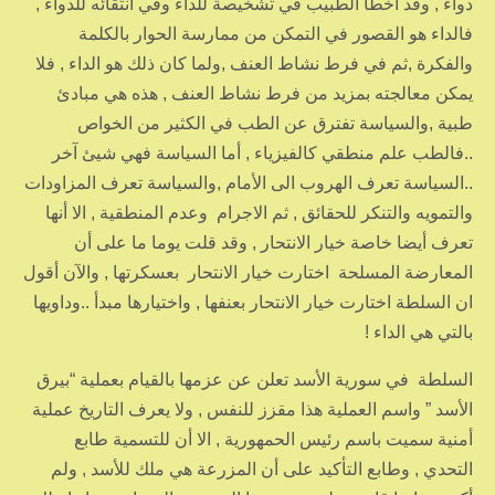
دواء , وقد أخطأ الطبيب في تشخيصة للداء وفي انتقائه للدواء ,
فالداء هو القصور في التمكن من ممارسة الحوار بالكلمة
والفكرة ,ثم في فرط نشاط العنف ,ولما كان ذلك هو الداء , فلا
يمكن معالجته بمزيد من فرط نشاط العنف , هذه هي مبادئ
طبية ,والسياسة تفترق عن الطب في الكثير من الخواص
..فالطب علم منطقي كالفيزياء , أما السياسة فهي شيئ آخر
..السياسة تعرف الهروب الى الأمام ,والسياسة تعرف المزاودات
والتمويه والتنكر للحقائق , ثم الاجرام وعدم المنطقية , الا أنها
تعرف أيضا خاصة خيار الانتحار , وقد قلت يوما ما على أن
المعارضة المسلحة اختارت خيار الانتحار بعسكرتها , والآن أقول
ان السلطة اختارت خيار الانتحار بعنفها , واختيارها مبدأ ..وداويها
بالتي هي الداء !
السلطة في سورية الأسد تعلن عن عزمها بالقيام بعملية “بيرق
الأسد ” واسم العملية هذا مقزز للنفس , ولا يعرف التاريخ عملية
أمنية سميت باسم رئيس الحمهورية , الا أن للتسمية طابع
التحدي , وطابع التأكيد على أن المزرعة هي ملك للأسد , ولم