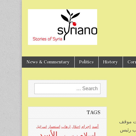
Stories of Syria
syriano
News & Commentary
Politics
History
Cor
Search
for:
TAGS
ضح هذه المعلومات موقف
اجرام
أسد
ارهاب
استعمار
احتلال
اسرائيل
ور والمادة الثامنة , عام 2004 رفض نائب رئيس
الأسد
اسلام