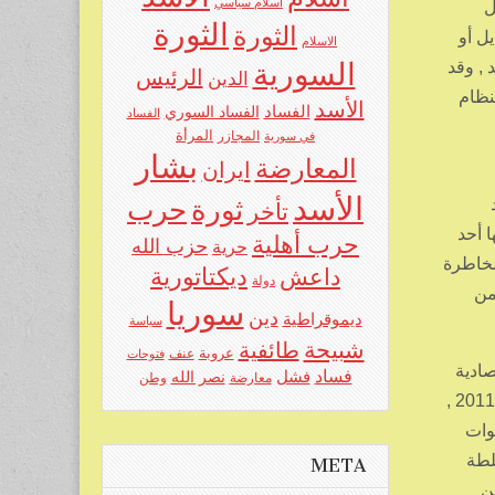
اسلام سياسي
ل
الثورة
الثورة
ل أو
الاسلام
د , وقد
السورية
الرئيس
الدين
لنظام
الأسد
الفساد
الفساد السوري
الفساد
المرأة
في سورية
المجازر
بشار
المعارضة
ايران
الأسد
حرب
د
ثورة
تأخر
ا أحد
حرب أهلية
حزب الله
حرية
مخاطرة
ديكتاتورية
داعش
دولة
من
سوريا
دين
ديموقراطية
سياسة
شبيحة
طائفية
عروبة
عنف
فتوحات
قتصادية
فساد
فشل
نصر الله
معارضة
وطن
التي حققها النظام لحد عام 2044 , في حين أقر رئيس الجمهورية بفشل هذه الاصلاحات الذريع , وأقر بالفشل مرة أخرى عام 2011 ,
سبع سنوات
لطة
META
ن