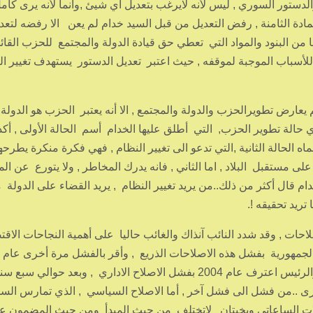
لدستور السوري , ليس لأنه لايرغب بتعديل أي شيئ ,وانما لأنه يرى كام
ادة الثامنة , رفض التعديل من قبل السيد خدام لم يعن الا رفضه لتعدي
ها من البنود والمواد التي تعطي حق قيادة الدولة والمجتمع للحزب القائ
لأسباب الموجبة لموقفه , حيث اعتبر تعديل الدستور يستهدف تغيير ا
م يعارض تطويرالحزب والدولة والمجتمع , الا أنه يعتبر الحزب هو الدولة
أي حالة تطوير الحزب, التي أطلق عليها الخدام أسم الحالة الأولى , أك
 الحالة الثانية ,التي تدعو الى تغيير النظام , فهي فكرة منكرة يطرحه
ى مستقبل البلاد , اما الثاني , فانه يدرك المخاطر , ولا يتورع عن ال
خدام قال أكثر من ذلك..من يريد تغيير النظام , يريد القضاء على الدولة 
تريد تحقيقه !.
عام 12004 , أطلق عليها اصلاحات , وقد شدد النائب آنذاك والغائب حاليا على أهمية النجاحات الا
أي أنه يمكن القول بكلمة أخرى ..من فشل الى فشل , والرئيس اعترف عام 2004 بفشل الاصلاح الاداري , وبعد حوالي 
رى ..من فشل الى فشل آخر , أما الاصلاح السياسي , الذي تمارس الس
مقولات الساعاتي وبخيتان لاتختلف من حيث المبدأ ومن حيث المضمون ع