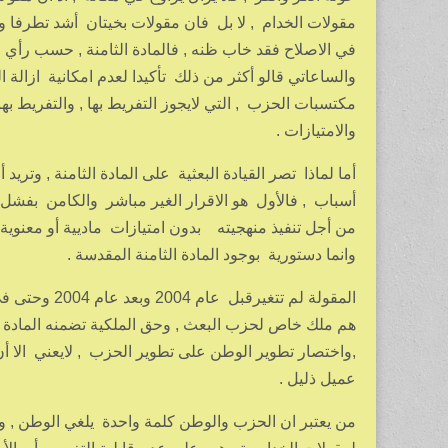
مقولات الخدام , لا بل فان مقولات بخيتان أشد تطرفا 
في الاصلاح فقد خاب ظنه , فالمادة الثامنة , حسب رأي ال
والساعاتي قالو أكثر من ذلك تأكيدا لعدم امكانية ازالة ا
مكتسبات الحزب , التي لايجوز التفريط بها , والتفريط ب
والامتيازات .
أما لماذا تصر القيادة البعثية على المادة الثامنة , وتر
أسباب , فالأول هو الاقرار الغير مباشر والكامن بفش
من أجل تنفيذ منهجيته بدون امتيازات ماديية أو معنوية 
وانما دستورية بوجود المادة الثامنة المقدسة .
هم ملك خاص لحزب البعث , وحق الملكية تضمنه المادة 
,واختصار تطوير الوطن على تطوير الحزب , لايعني الا
عميل ذليل .
من يعتبر ان الحزب والوطن كلمة واحدة يلغي الوطن , و