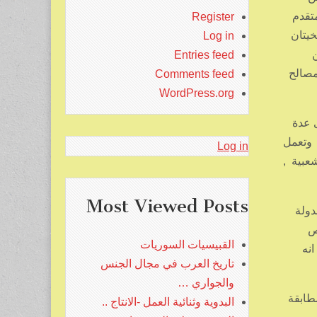
متقدم
Register
خيتان
Log in
ن
Entries feed
مصالح
Comments feed
WordPress.org
ى عدة
 وتعمل
Log in
عبية ,
Most Viewed Posts
ري والدولة
ص
القبيسيات السوريات
نه
تاريخ العرب في مجال الجنس
والجواري …
طابقة
البدوية وثنائية العمل -الانتاج ..