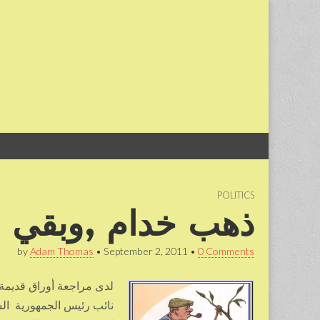
Skip
Main
to
menu
content
POLITICS
ذهب خدام ,وبقي ال
by
Adam Thomas
•
September 2, 2011
•
0 Comments