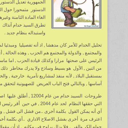
الجمهورية تعديل الدستورا
الدستور متمحورا حول الم
الغاء المادة الثامنة وغير
تطرق السيد خدام آنذاك ل
واستبداله بنظام جديد .
تحليل الخدام للأمر كان مدهشا , اذ أنه تفصيليا ومبدئيا ل
والمجتمع , والدولة والمجتمع هم الحزب , وهذه الحالة , 
الرئيس على صحتها مرارا وكذلك قيادة الحزب , اما ماسماه
من اثنين , الأول هو بسيط وساذج ولا يدرك مخاطر ذلك عل
بمستقبل البلاد , لأنه منفذ لمشاريع تآمرية خارجية , وال
أساسها , وبالتالي فتح الباب العريض للصهيونية لتحقق ما 
طروحات السيبد خدام من 
اعترف مرة أخرى بفشل الاصلاح الاداري ..أي بكلمة أخ
حوله الكر والفر , فلا يزال يراوح في مكانه , اذ أن 