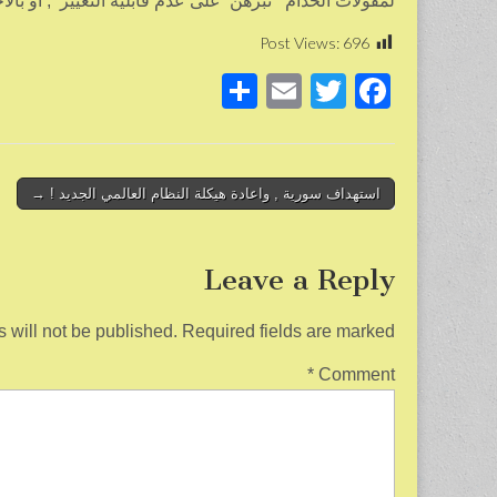
لمقولات الخدام تبرهن على عدم قابلية التغيير , أو بال
Post Views:
696
S
E
T
F
h
m
wi
a
ar
ail
tt
c
e
er
e
Post
استهداف سورية , واعادة هيكلة النظام العالمي الجديد ! →
b
navigation
o
Leave a Reply
o
k
 will not be published.
Required fields are marked
*
Comment