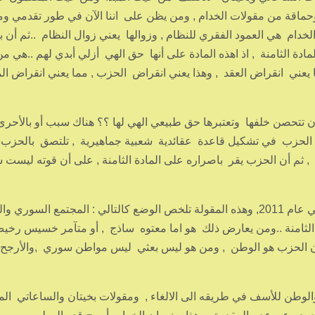
وحماقة من مقولات الخدام , ومن يظن على اننا الآن في طور تقدمي و
خدام هي العمود الفقري للنظام , وزوالها يعني زوال النظام ..ثم أن ب
لمادة الثامنة , اذ اهذه المادة على أنها حق الهي أزلي أبدي لهم ..هي م
ها يعني انقراض العقد , وهذا يعني انقراض الحزب , مما يعني انقراض ال
يد أن تتحصن خلفها وتعتبرها حق طبيعي الهي لها ؟؟ هناك سبب أو بالأحر
ل الحزب في تشكيل قاعدة عقائدية شعبية جماهيرية , تلتصق بالحزب
, ثم أن الحزب يقر باصراره على المادة الثامنة , على أن قوته ليست ش
المقولة لم تتغيرقبل عام 2004 وبعد عام 2004 وحتى في عام 2011, وهذه المقولة تلخص الوضع كالتالي : المجتمع السو
الثامنة ..ومن يعارض ذلك هو اما معتوه ساذج , أو متآمر خسيس رخي
 أن الحزب هو الوطن , ومن هو ليس بعثي ليس مواطن سوري ,والأرجح ا
الوطن للأسف في طريقه الى الالغاء , ومقولات بخيتان والساعاتي الم