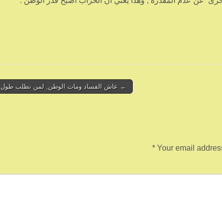
أحرى عن عدم المقدرة , وهذا يعني ان الخراب أصبح قدر الوطن .
← عاش الفساد ومات الوطن, لمن نطلب طول ال
*
Your email address