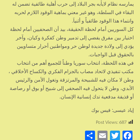
يمارسه نظام لايأبه بجر البلاد إلى حرب أهلية طائفية تضمن له
البقاء في السلطة، وهو غير معني بماهية الوقود اللازم لحربه
وانتماء هذا الوقود طائفياً و أثنياَ.
كل السوريين أمام لحظة الحقيقة، بيد أن الصحفيين أمام لحظة
اختيار بين مفرق يفضي إلى تدمير وطن كفكرة وكيان، وآخر
يؤدي إلى ولادة جديدة لوطن حر ومواطنين أحرار متساويين
بالحقوق قبل الواجبات.
في هذه اللحظة، انتخاب سوريا وطناً للجميع أهم من انتخاب
مكتب تنفيذي لاتحاد مصاب بالجزام الفكري والكساح الأخلاقي ،
وطن لا مكان فيه للشبيحة والمرتزقة وتغول الأمن والرئيس
الأبدي، وطن لا يتحول فيه الصحفي إلى شبيح أو بوق أو رصاصة
أو قذيفة مدفعية تدك إنسانية الإنسان.
إياد عيسى: فيس بوك
Post Views:
687
S
E
T
F