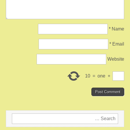
*
Name
*
Email
Website
10
=
one
+
Search
for: