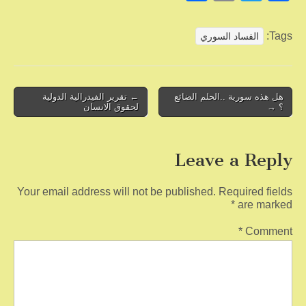
h
m
wi
a
ar
ail
tt
c
Tags:
الفساد السوري
e
er
e
b
o
Post
هل هذه سورية ..الحلم الضائع
← تقرير الفيدرالية الدولية
؟ →
لحقوق الانسان
navigation
o
k
Leave a Reply
Your email address will not be published.
Required fields
*
are marked
*
Comment