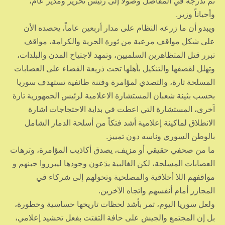
ثم تدرجه في المفاصل وصولاً إلى رئيس تحرير ومدير عام،
وأحياناً وزير.
ويبدو أن ما زرعه النظام على مدار أربعين عاماً، يحصده الأن
على شكل مواقف مرعبة من ثورة الحرية والكرامة، مواقف
تبرر قتل المتظاهرين السلميين، وتمهد لاجتياح المدن والبلدات،
وتهلل لقصفها والتنكيل بأهلها تحت ذريعة القضاء على العصابات
المسلحة تارة، والتصدي لمؤامرة وفتنة طائفية تستهدف سوريا
بحسب بثينة شعبان المستشارة الاعلامية لرئيس الجمهورية تارة
آخرى، المستشارة التي اعطت في بداية الاحتجاجات اشارة
الانطلاق لماكينة إعلامية أشد فتكاً من أسلحة الدمار الشامل
بالوطن السوري وناسه دون تمييز.
ما من صحفي حقيقي أو مزيف، يصدق أكاذيب المؤامرة، وترهات
العصابات المسلحة، لكن الغالبية يدَعون وجودها ليبرروا جبنهم و
مواقفهم اللا أخلاقية والمصلحية وتحولهم إلى شركاء في
المجازر أمام أنفسهم واتجاه الآخرين.
ولعل سوريا اليوم، تمر بأشد لحظات تاريخها حساسية وخطورة،
بل إن المجتمع والجيش على حافة التفتت بفعل تحشيد إعلامي،