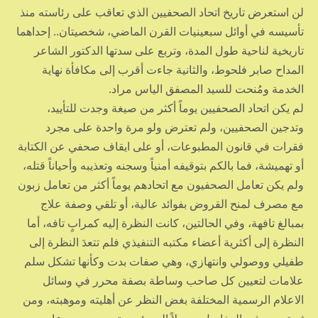
لن استعرض تاريخ اتحاد الصحفيين الذي تعاقب على رئاسته منذ
تأسيسه في أوائل سبعينيات القرن الماضي، شخصيتان.. إحداهما
تاريخية لناحية طول المدة، وتربع على سدتها الدكتور الشاعر
المداح صابر فلحوط، والثانية جاءت أقرب إلى مكافأة نهاية
الخدمة ومُنحت للسيد المصفق الياس مراد.
لم يكن اتحاد الصحفيين يوماً أكثر من صيغة وجدت للتأييد،
وتدجين الصحفيين، ولم تعترض ولو مرة واحدة على مجرد
فقرات في قانون المطبوعات، أو على ايقاف صحفي عن الكتابة
أو تهميشة، فما بالكم بتوقيفه أمنياً وسجنه وتعذيبه وأحياناً قتله،
ولم يكن تعامل الصحفيون مع اتحادهم يوماً أكثر من تعامل زبون
مع مصرف لمنح القروض بفوائد عالية، أو تلقي وصفة علاج
بمبالغ تافهة، وفي الحالتين، كانت النظرة إليه كمرابٍ تافه، أما
النظرة إلى أكثرية أعضاء مكتبه التنفيذي فلم تتعدَ النظرة إلى
طفيلي ووصولي وانتهازي، وهي صفات بدت وكأنها تشكل سلم
علامات لتعيين كل صاحب وساطة بصفة محرر في وسائل
الاعلام الرسمية المختلفة بغض النظر عن أهليته وموهبته، ومن