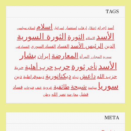
TAGS
اسلام
اجرام
أسد
ارهاب
استعمار
احتلال
اسرائيل
اسلام سياسي
الأسد
الثورة السورية
الثورة
الاسلام
الرئيس الأسد
الدين
الفساد
الفساد السوري
الفساد في
بشار
المعارضة
ايران
المرأة
سورية
المجازر
الأسد
حرب
ثورة
حرب أهلية
تأخر
حرية
ديكتاتورية
داعش
حزب الله
دين
ديموقراطية
دولة
سوريا
شبيحة
طائفية
فساد
عروبة
عنف
سياسة
فتوحات
فشل
نصر الله
معارضة
وطن
META