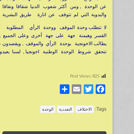
عن الوحدة , ومن أكثر شعوب الدنيا شقاقا ونفاقا
والبدوية التي لم تتوقف عن انارة طريق البشرية 
لا تتطلب وحدة الموقف ووحدة الرأي المطلوبة أي
القسر وهيمنة جهة على جهة أخرى وعلى الجميع , ح
يطالب الاخونجية بوحدة الرأي والموقف , ويقصدون 
تتحقق شروط الوحدة الوطنية اخونجيا , لسنا بعيد
Post Views:
825
S
E
T
F
h
m
wi
a
ar
ail
tt
c
Tags:
الاختلاف
التعددية
الوحدة
e
er
e
b