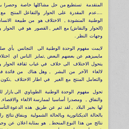
المتقدمة تستطيع من حل مشاكلها خاصة وحصرا بوجود
….عدم المقدرة على الحوار والتفاعل المنتج مع ال
الوطنية المنشودة , الاختلاف هو من طبيعة الانسا
(الحوار والنقاش) مع الغير , القصور هو في الحوار 
وجهات النظر .
لايمت مفهوم الوحدة الوطنية الى التجانس بأي صلة
مايميزهم عن بعضهم البعض ,تمايز الناس اي اختل
يتحول الاختلاف الى خلاف في غياب ثقافة الحوار و
لالغاء الآخر من البشر , وهل هناك من فائدة في
والتعامل المنتج مع الغير في اطار الاختلاف ,نكون 
تحول مفهوم الوحدة الوطنية الطوباوي الى بازار للاس
والنفاق , ومصدرا أساسيا لممارسة الالغاء والاقصا
لها بخير البلاد , لقد تم عن طريق هذه الدعوة ال
نتائج من هذا النوع المنحط , هو بمثابة اعلان عن 