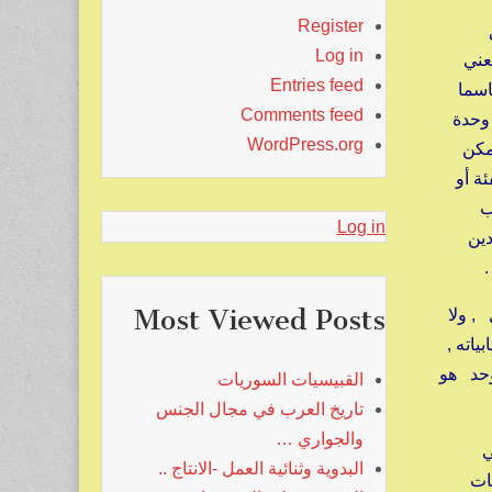
Register
Log in
عني
Entries feed
اسما
Comments feed
 وحدة
WordPress.org
يمكن
ة أو
ب
Log in
دين
Most Viewed Posts
, ولا
اته ,
وحد هو
القبيسيات السوريات
تاريخ العرب في مجال الجنس
والجواري …
في
البدوية وثنائية العمل -الانتاج ..
عات