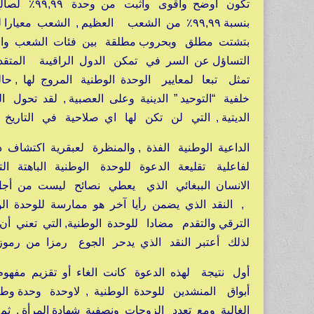
تكون أوضح 
بنسبة ٩٩,٩٩٪ من الشعب العظيم , الشعب مع
بتشتت مطلق وبحروب مطلقة بين فئات الشعب والسلط
التساؤل عن السر في تمكن الدول الراقيىة المتقد
تمثل تبعا لمعايير الوحدة الوطنية المروج لها , ح
خلفية “التوحيد ” الدينية وعلى العصبية , لقد تحول
الديتية , التي لن تكن لها اي صلاحية في التاريخ 
الداعية الوطنية الفذة , والمنظرة لعبقرية اكتشاف
لفاعلية تقليعة الدعوة للوحدة الوطنية الباهتة الت
الانسان الببغائي الذي يعطي نصائح ليست من أجل 
, النقد الذي يضمن رأيا آخر هو ممارسة للوحدة ا
الترقي والتقدم مضادا للوحدة الوطنية, التي تعني
لذلك أعتبر النقد الذي يدحر الجوع رمزا من رموز ا
أول نتيجة لهذه الدعوة كانت الغاء أو تقزيم مفه
أبواق المنشدين للوحدة الوطنية , لاوحدة وحدة وطن
الغالبة ومع تعدد الزوجات ونصفية شهادة المرأة , 