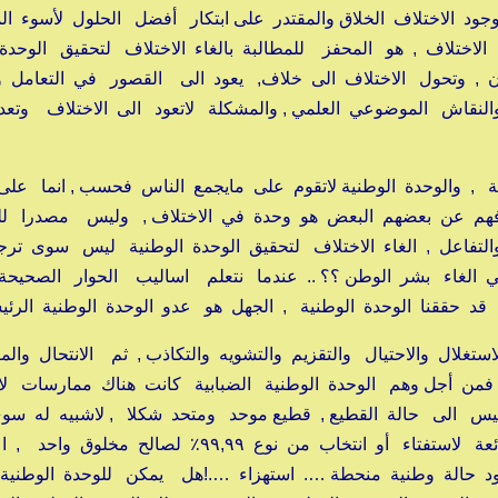
 الاختلاف الخلاق والمقتدر على ابتكار أفضل الحلول لأسوء ال
اختلاف , هو المحفز للمطالبة بالغاء الاختلاف لتحقيق الوحد
ن , وتحول الاختلاف الى خلاف, يعود الى القصور في التعامل و
والنقاش الموضوعي العلمي , والمشكلة لاتعود الى الاختلاف وتعد
 , والوحدة الوطنية لاتقوم على مايجمع الناس فحسب , انما على
افهم عن بعضهم البعض هو وحدة في الاختلاف , وليس مصدرا لل
التفاعل , الغاء الاختلاف لتحقيق الوحدة الوطنية ليس سوى تر
 الغاء بشر الوطن ؟؟ .. عندما نتعلم اساليب الحوار الصحيحة
قد حققنا الوحدة الوطنية , الجهل هو عدو الوحدة الوطنية الرئي
تغلال والاحتيال والتقزيم والتشويه والتكاذب , ثم الانتحال والم
ء, فمن أجل وهم الوحدة الوطنية الضبابية كانت هناك ممارسات لا
تأسيس الى حالة القطيع , قطيع موحد ومتحد شكلا , لاشبيه له س
بالحالة الديكتاتورية وبالحالة الشمولية وبنفاق نتائج رائعة لاستفتاء أو انتخاب من نوع ٩٩,٩٩٪ لصالح 
وجود حالة وطنية منحطة …. استهزاء ….!هل يمكن للوحدة الوطنية