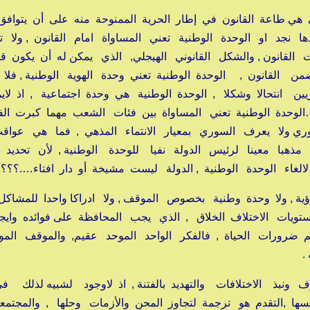
ي هي طاعة القانون في إطار الحرية الممنوحة منه على أن يتوافق
ها نجد او الوحدة الوطنية تعني المساواة امام القانون , ولا ت
قانون , والشكل القانوني الهيجلي, الذي يمكن له أن يكون ق
ضمن القانون , الوحدة الوطنية تعني وحدة الهوية الوطنية , فلا
ن انتحالا وشكلا , الوحدة الوطنية هي وحدة اجتماعية , اذ لا
لوحدة الوطنية تعني المساواة بين فئات الشعب مهما كبرت الفئ
 ولا يعرف السوري بمعيار الانتماء المذهي , فما هي عواق
هبا معينا لرئيس الدولة نفيا للوحدة الوطنية , لأن تحديد 
لغاء الوحدة الوطنية , الدولة ليست مشيخة أو دار افتاء….؟؟؟ .
ية , ولا وحدة وطنية بخصوص الموقف , ولا ادراكا واحدا للمشاكل 
يات الاختلاف الخلاق , الذي يجب المحافظة على فوائده وايجابي
ضرورات الحياة , فالفكر الواحد الموحد عقيم, والموقف الم
.
ف ونبذ الاختلافات والتهديد بالفتنة , اذ لاوجود لشبيه لذلك 
ها ,التقدم هو ترجمة لتجاوز المحن والأزمات وحلها , والمجتم