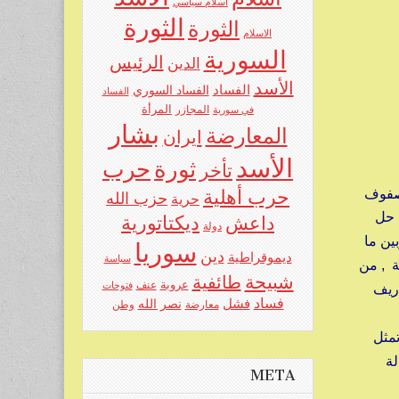
اسلام سياسي
الثورة
الثورة
الاسلام
السورية
الرئيس
الدين
الأسد
الفساد
الفساد السوري
الفساد
المرأة
في سورية
المجازر
بشار
المعارضة
ايران
الأسد
حرب
ثورة
تأخر
لصفوف
حرب أهلية
حزب الله
حرية
 حل
ديكتاتورية
داعش
دولة
بين ما
سوريا
دين
ديموقراطية
سياسة
ة , من
شبيحة
طائفية
عروبة
عنف
فتوحات
ريف
فساد
فشل
نصر الله
معارضة
وطن
مثل
لة
META