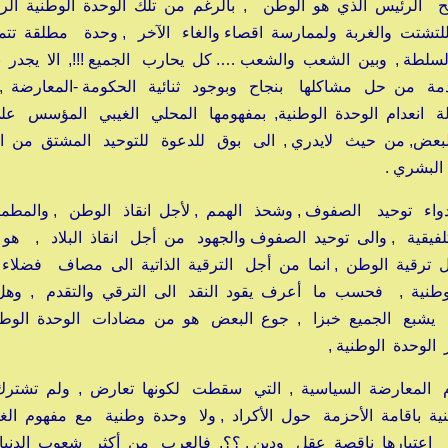
وأقوى وأثبت من وحدة ٩٩,٩٩٪ لصالح الرئيس الذي هو الوطن , بالرغم من تلك الوحدة الوطنية ا
يارا للتشتت والغربة ولممارسة اقصاء والغاء الآخر , وحدة مطلقة ت
ة , وبين الشعب والشعب …. كل يحارب الجميع !!!, الا يجدر 
مة من حل مشاكلها بنجاح وبوجود ثنائية الحكومة -المعارضة ,
الة انعدام الوحدة الوطنية, بمفهومها المحلي الغيبي المؤسس ع
 البعض, من حيث لايدري , الى بوق للدعوة للتوحيد المشتق من ال
البشري .
 دواء توحيد الصفوف , وشحذ الهمم , لأجل انقاذ الوطن , والمط
لفيقية , والى توحيد الصفوف والجهود من أجل انقاذ البلاد , هو
ترقية الوطن , انما من أجل الترقية الذاتية الى مصاف فضلاء
لوطنية , فحسب ما أعرف يقود النقد الى الترقي والتقدم , وه
 أن يشبع الجميع خبزا , جوع البعض هو من مضادات الوحدة الوط
لوحدة الوطنية ,
وم المعارضة السياسية , التي سقطت لكونها تعارض , ولم تشت
ية باقامة الأحزمة حول الأكراد , ولا وحدة وطنية مع مفهوم الغ
ثم اعتبارها ناقصة عقل ودين . ؟؟, فالعرب من أكثر شعوب الدنيا