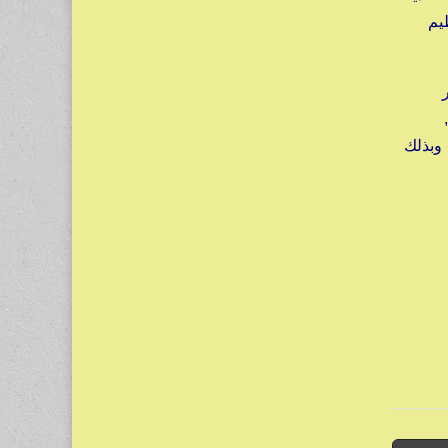
ظيم
ر
 ,
 وبذلك