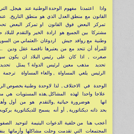
واذا اعتمدنا مفهوم الوحدة الوطنية عند هيجل, الت
القانون مع منطق العدل الذي هو منطق التاريخ, عند
تمركز البعض فوق القانون او تمركز البعض تحت ال
مشتركا بين الجميع هو ارادة الخير والتقدم للبلاد 
وطنية مع روافد جيش اردوغان -العثماني من السوريي
للمرأة أن تتحد مع من يعتبرها ناقصة عقل ودين …ا
صغرت , اذا كان على رئيس البلاد ان يكون سوري
تحديد مذهب معين لرئيس الدولة ؟ يمثل تحديد مذ
الرئيس يلغي المساواة , والغاء المساواة ترجمة لا
الوحدة في الاختلاف , لذا لاوحدة وطنية بخصوص الرؤ
علاجا واحدا لهذه المشاكل ,هذه المستويات هي مستو
انها هوضرورة حياتية ,والتقدم هو من أول وأهم 
بحد ذاته ديكتاتورية , أو أنه يسمح للديكتاتورية بركوبه 
أعجب هنا من خلفية الدعوات اليتيمة لتوحيد الصفو
المجتمعات التي تقدمت وحلت مشاكلها وأزماتها بنفس