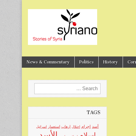
Stories of Syria
syriano
News & Commentary
Politics
History
Cor
Search
for:
TAGS
اجرام
أسد
ارهاب
استعمار
احتلال
اسرائيل
الأسد
اسلام