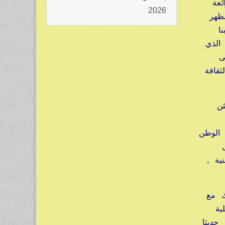
لرائعة
2026
تمظهر
بنا
 الذي
لى
ثقافة
مئن
 الوطن
ل
نية ,
رك مع
لبة
 حديثا