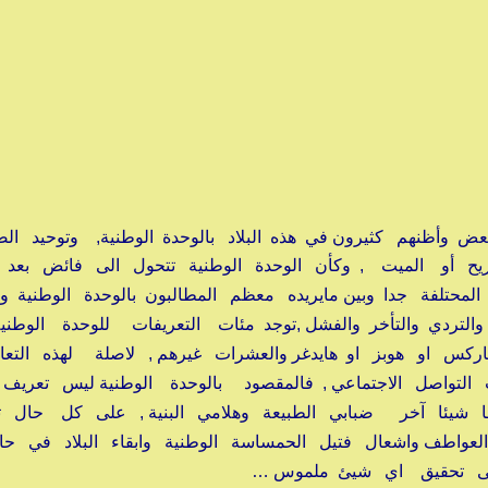
عض وأظنهم كثيرون في هذه البلاد بالوحدة الوطنية, وتوحيد ا
لجريح أو الميت , وكأن الوحدة الوطنية تتحول الى فائض بعد
 المحتلفة جدا وبين مايريده معظم المطالبون بالوحدة الوطنية و
التردي والتأخر والفشل ,توجد مئات التعريفات للوحدة الوطني
كس او هوبز او هايدغر والعشرات غيرهم , لاصلة لهذه التعا
التواصل الاجتماعي , فالمقصود بالوحدة الوطنية ليس تعريف
ا شيئا آخر ضبابي الطبيعة وهلامي البنية , على كل حال ت
عواطف واشعال فتيل الحمساسة الوطنية وابقاء البلاد في حا
لى تحقيق اي شيئ ملموس …