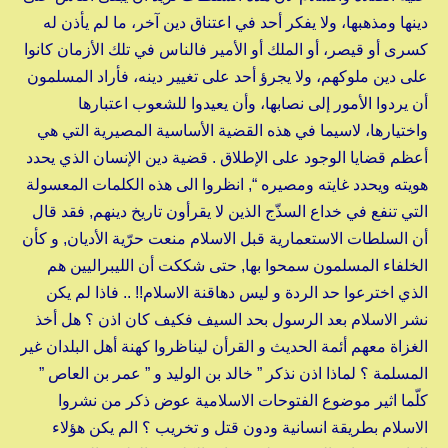
دينها ومذهبها، ولا يفكر أحد في اعتناق دين آخر، ما لم يأذن له
كسرى أو قيصر، أو الملك أو الأمير فالناس في تلك الأزمان كانوا
على دين ملوكهم، ولا يجرؤ أحد على تغيير دينه، فأراد المسلمون
أن يردوا الأمور إلى نصابها، وأن يعيدوا للشعوب اعتبارها
واختيارها، لاسيما في هذه القضية الأساسية المصيرية التي هي
أعظم قضايا الوجود على الإطلاق . قضية دين الإنسان الذي يحدد
هويته ويحدد غايته ومصيره “, انظروا الى هذه الكلمات المعسولة
التي تنفع في خداع السذّج الذين لا يقرأون تاريخ دينهم, فقد قال
أن السلطات الاستعمارية قبل الاسلام منعت حرّية الأديان, و كأن
الخلفاء المسلمون سمحوا بها, حتى شككت أن الليبراليين هم
الذي اخترعوا حد الردة و ليس دهاقنة الاسلام!! .. فاذا لم يكن
نشر الاسلام بعد الرسول بحد السيف فكيف كان اذن ؟ هل أخذ
الغزاة معهم أئمة الحديث و القرأن ليناظروا كهنة أهل البلدان غير
المسلمة ؟ لماذا اذن نذكر ” خالد بن الوليد و ” عمر بن العاص ”
كلّما اثير موضوع الفتوحات الاسلامية عوض ذكر من نشروا
الاسلام بطريقة انسانية ودون قتل و تخريب ؟ الم يكن هؤلاء