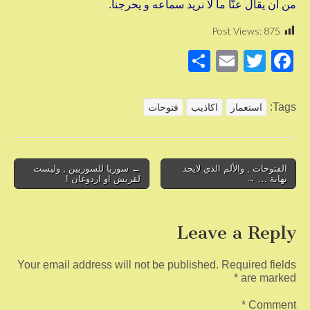
من أن يقال عنّا ما لا نريد سماعه و يحرجنا.
Post Views:
875
S
E
T
F
h
m
wi
a
ar
ail
tt
c
Tags:
استعمار
اكاذيب
فتوحات
e
er
e
b
o
Post
الفتوحات , والألم الذي لايجد
← سوريا للسوريين , وليست
نهاية … →
لقريش او اردوغان !
navigation
o
k
Leave a Reply
Your email address will not be published.
Required fields
*
are marked
*
Comment