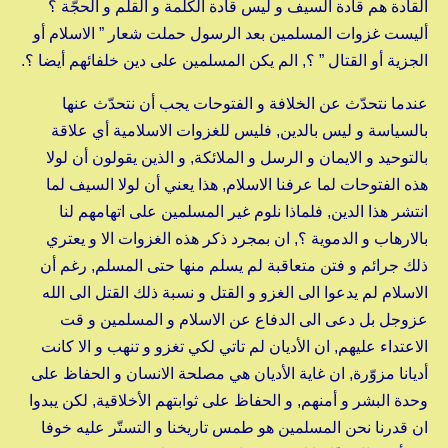
القادة هم قادة السيف و ليس قادة الكلمة و القلم و الحجّة ؟
أليست غزوات المسلمين بعد الرسول حملت شعار ” الاسلام أو
الجزية أو القتال ” ؟, الم يكن المسلمين على دين خلفائهم أيضا ؟.
عندما نتحدّث عن الخلافة و الفتوحات يجب أن نتحدّث عنها
بالسياسة و ليس بالدين, فليس للغزوات الاسلامية أي علاقة
بالتوحيد و الايمان و الرسل و الملائكة, و الذين يقولون أن لولا
هذه الفتوحات لما عرفنا الاسلام, هذا يعني أن لولا السيف لما
انتشر هذا الدين, فلماذا نلوم غير المسلمين على اتهامهم لنا
بالارهاب و الدموية ؟, ان بمجرد ذكر هذه الغزوات الا و يعتري
ذلك جرائم و فتن متعاقبة لم يسلم منها حتى المسلم, رغم أن
الاسلام لم يدعوا الى الغزو و القتل و نسبة ذلك القتل الى الله
عزوجل بل دعى الى الدفاع عن الاسلام و المسلمين و قت
الاعتداء عليهم, ان الأديان لم تاتي لكي تغزو و تنهب و الا كانت
أديانا مزوّرة, ان غاية الأديان هي مصلحة الانسان و الحفاظ على
وحدة البشر و أمنهم, و الحفاظ على ثوابتهم الأخلاقية, لكن يبدوا
ان قدرنا نحن المسلمين هو طمس تاريخنا و التستّر عليه خوفا