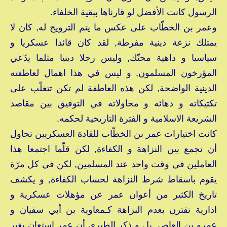
الرسول كانت الأفضل لو قارناها ببقية الخلفاء.
وعمر بن الخطّاب على عكس ما يتم الترويج له, كان لا
يمتلك نزعة دينية مفرطة, لقد كان قائدا عسكريا و
سياسيا و داهية محنّك, وليس رجلا دينيا مثلما يدّعي
المؤرخون المسلمون, و ليس في هذا اهمال لعاطفته
الدينية الواضحة, لكن هذه العاطفة لم تكن تتغلّب على
تكتيكاته و دهائه و محاولاته في التوفيق بين مقاصد
الشريعة الاسلامية و الفترة التاريخية لحكمه.
كانت اختيارات عمر بن الخطّاب للقادة العسكريين تحاول
أن تجمع بين النزاهة و الكفاءة, لكن قلّما اجتمعا هذا
العاملين في وقت واحد عند المسلمين, لكن في كل مرّة
يقوم باسقاط شرط النزاهة لحساب الكفاءة, و يكشف
تاريخ الكثير من أعوان عمر عن مؤهلات عسكرية و
ادارية تقترن بعدم النزاهة كـمعاوية بن أبي سفيان و
عمرو بن العاص, بل و ذكر الطبري أن عمر استعان بغير