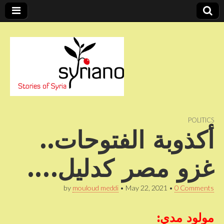
Stories of Syria
syriano
POLITICS
أكذوبة الفتوحات..
غزو مصر كدليل….
by
mouloud meddi
•
May 22, 2021
•
0 Comments
مولود مدي
: