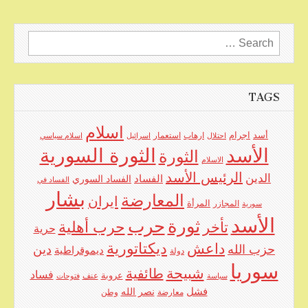
Search
for:
TAGS
اسلام
اجرام
أسد
ارهاب
استعمار
احتلال
اسرائيل
اسلام سياسي
الأسد
الثورة السورية
الثورة
الاسلام
الرئيس الأسد
الدين
الفساد
الفساد السوري
الفساد في
بشار
المعارضة
ايران
المرأة
سورية
المجازر
الأسد
حرب
ثورة
حرب أهلية
تأخر
حرية
ديكتاتورية
داعش
حزب الله
دين
ديموقراطية
دولة
سوريا
شبيحة
طائفية
فساد
عروبة
عنف
سياسة
فتوحات
فشل
نصر الله
معارضة
وطن