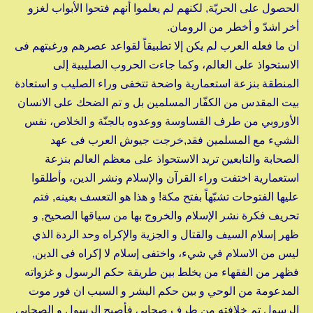
الحصول على الحريّة, لكنهم لم يعلموا أنهم فتحوا الأبواب لغزو
أخر اشدّ و أخطر من الرومان.
ان ما فعله العرب لم يكن إلا تطبيقاً لقواعد عصرهم ورغبتهم فى
الاستحواذ على العالم، وكما جاءت الحروب الصليبية إلى
المنطقة بنزعة استعمارية واضحة تتخفى وراء الصليب و استعادة
بيت المقدس من الكفّار المسلمين بل و تم الضحك على الانسان
الأوروبي من طرف القساوسة ووعدوه بالجنّة و الخلاص، نفس
الشيء مع المسلمين فقد,خرجت جيوش العرب فى عهد
الصحابة والتابعين تريد الاستحواذ على معظم العالم بنزعة
استعمارية اختفت وراء القرآن والإسلام ونشر الدين، وأطلقوا
عليها الفتوحات تشبّهاً بفتح مكة! و هذا هو التعسف بعينه, فتم
تحريف فكرة نشر الإسلام والخروج بها من سياقها الصحيح, و
ظهر إسلام السيف والقتال و الجزية والإكراه وحد الردة الذي
ليس من الاسلام في شيء، واختفى إسلام لا إكراه فى الدين,
فظهر من الفقهاء من يخلط بين طريقة حكم الرسول و غزواته
المدعومة من الوحي و بين حكم البشر و السبب ان فور موت
الرسول تم خلافته من طرف صحابي فأصبح الرسول و الصحابي