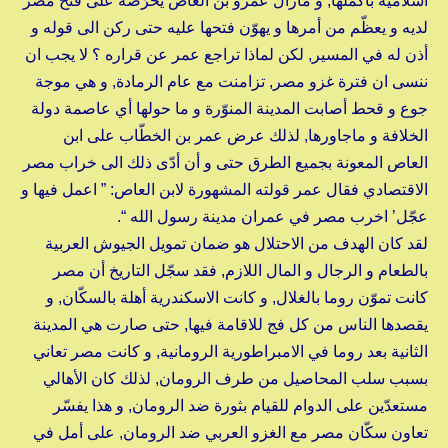
اسلامية بأكملها, و مازال عمرو بن العاص يحرّضه على فتح مصر
لديه و يعظّم من أمرها و يهوّن فتحها عليه حتى ركن الى قوله و
أذن له في المسير, لكن لماذا تراجع عمر عن قراره ؟ لا يجب ان
ننسى ان فترة غزو مصر, تزامنت مع عام الرمادة, و هي موجة
جوع و قحط أصابت المدينة المنوّرة و ما حولها أي عاصمة دولة
الخلافة و ماجاورها, لذلك عرض عمر بن الخطّاب على ابن
العاص المعونة بجميع الطرق حتى و أن أدّى ذلك الى خراب مصر
الاقتصادي فقال عمر قولته المشهورة لابن العاص: ” اعمل فيها و
عجّل’ اخرب مصر في عمران مدينة رسول الله “.
لقد كان الهدف من الاحتلال هو ضمان تمويل الجيوش العربية
بالطعام و الرجال و المال اللازم, فقد سجّل التاريخ أن مصر
كانت تموّن روما بالغلال, و كانت الاسكندرية أهلة بالسكّان, و
يقصدها الناس من كل فج للاقامة فيها, حتى صارت هي المدينة
الثانية بعد روما في الامبراطورية الرومانية, و كانت مصر تعاني
بسبب سلب المحاصيل من طرف الرومان, لذلك كان الأهالي
مستعدّين على الدوام للقيام بثورة ضد الرومان, و هذا يفسّر
تعاون سكّان مصر مع الغزو العربي ضد الرومان, على أمل في