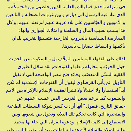
في منزلة واحدة, فما بالك بالعامة الذين يخلطون بين فتح مكّة و
الذي عاد فيه الرسول الى دياره, و بين غزوات الصحابة و التابعين
و الأمويين و العبّاسيين على بلاد غريبة عنهم لم تعتد عليهم, و كل
هذا بسبب بسبب المال و السلطة و امتلاك الجواري والهاء
المعارضة السياسية بالحروب الخارجية فتسببوّا بتخريب بلدان
بأكملها و اسقاط حضارات بأسرها.
لذلك على الفقهاء المسلمين التوقّف بل و السكوت عن الحديث
حول الحريّة و محاولة ربطها بالفتوحات, لقد سجّل الطبري
الفقيه السنّي المتعصّب وقائع فتح مصر الواضحة التي لا تقبل
التأويل, ثم يأتي القرضاوي ليقول أن الفتوحات الإسلامية لم تكن
أبداً استعماراً ولا احتلالاً ولا نشراً لعقيدة الإسلام بالإكراه بين الأمم
والشعوب كما يزعم بعض الغربيين الذين عميت أعينهم عن
حقائق التاريخ, فيقول ” أنها أرادت كسر شوكة السلطات الطاغية
والمتجبرة التي كانت تحكم تلك البلاد، وتحول بين شعوبها وبين
الاستماع إلى كلمة الإسلام، ودعوة القرآن التي جاء بها محمد
عليه الصلاة والسلام لأن هذه السلطات تريد أن يبقى الناس على