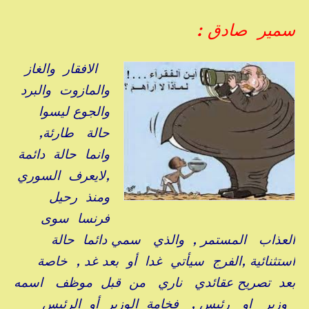
سمير صادق :
الافقار والغاز
والمازوت والبرد
والجوع ليسوا
حالة طارئة,
وانما حالة دائمة
,لايعرف السوري
ومنذ رحيل
فرنسا سوى
العذاب المستمر , والذي سمي دائما حالة
استثنائية ,الفرج سيأتي غدا أو بعد غد , خاصة
بعد تصريح عقائدي ناري من قبل موظف اسمه
وزير او رئيس , فخامة الوزير أو الرئيس