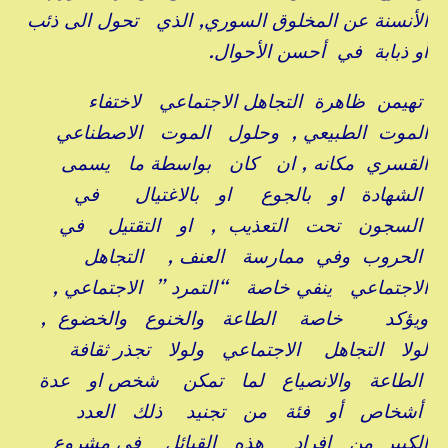
الأنسنة عن المخلوق السوري, الذي تحول الى ذئب
أو ذبابة في أحسن الأحوال.
تهيمن ظاهرة التجاهل الاجتماعي لاختفاء
الموت الطبيعي , وحلول الموت الاصطناعي
القسري مكانه , ان كان بواسطة ما يسمى
الشهادة او بالجوع او بالاغتيال في
السجون تحت التعذيب , او التقتيل في
الحروب وفي ممارسة العنف , التجاهل
الاجتماعي ينفي خاصة “التمرد ” الاجتماعي ,
ويؤكد خاصة الطاعة والخنوع والخضوع ,
لولا التجاهل الاجتماعي ولولا تجذر ثقافة
الطاعة والانصياع لما تمكن شخص او عدة
أشخاص أو فئة من تجنيد ذلك العدد
الكبير من افراد هذه القبائل في مشروع