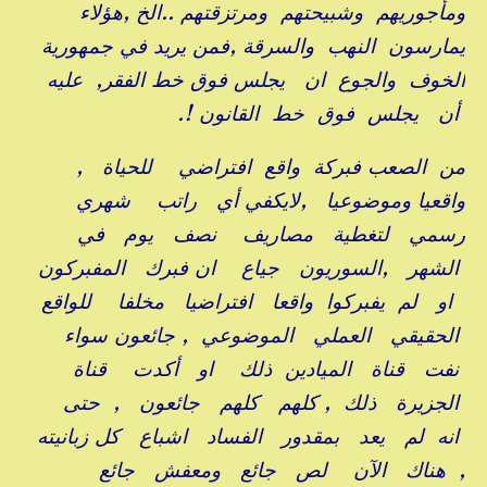
ومأجوريهم وشبيحتهم ومرتزقتهم ..الخ ,هؤلاء
يمارسون النهب والسرقة ,فمن يريد في جمهورية
الخوف والجوع ان يجلس فوق خط الفقر, عليه
أن يجلس فوق خط القانون !.
من الصعب فبركة واقع افتراضي للحياة ,
واقعيا وموضوعيا ,لايكفي أي راتب شهري
رسمي لتغطية مصاريف نصف يوم في
الشهر ,السوريون جياع ان فبرك المفبركون
او لم يفبركوا واقعا افتراضيا مخلفا للواقع
الحقيقي العملي الموضوعي , جائعون سواء
نفت قناة الميادين ذلك او أكدت قناة
الجزيرة ذلك , كلهم كلهم جائعون , حتى
انه لم يعد بمقدور الفساد اشباع كل زبانيته
, هناك الآن لص جائع ومعفش جائع