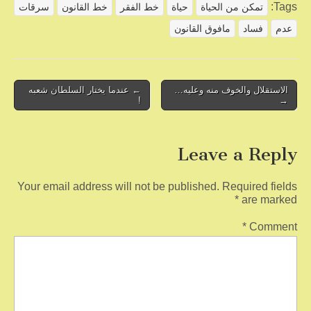
ar
ail
tt
c
Tags:
تمكن من الحياة
حياة
خط الفقر
خط القانون
سرقات
e
er
e
عدم
فساد
مافوق القانون
b
o
o
Post
الاستقلال والخوف منه وعليه…
← عندما يختار السلطان شعبه
!
→
navigation
k
Leave a Reply
Your email address will not be published.
Required fields
*
are marked
*
Comment