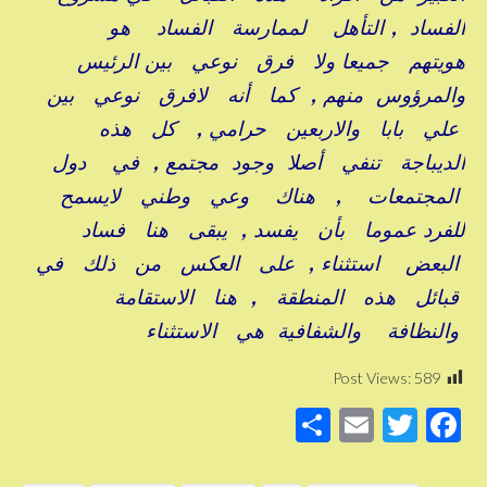
الفساد , التأهل لممارسة الفساد هو
هويتهم جميعا ولا فرق نوعي بين الرئيس
والمرؤوس منهم , كما أنه لافرق نوعي بين
علي بابا والاربعين حرامي , كل هذه
الديباجة تنفي أصلا وجود مجتمع , في دول
المجتمعات , هناك وعي وطني لايسمح
للفرد عموما بأن يفسد , يبقى هنا فساد
البعض استثناء , على العكس من ذلك في
قبائل هذه المنطقة , هنا الاستقامة
والنظافة والشفافية هي الاستثناء
Post Views:
589
S
E
T
F
h
m
wi
a