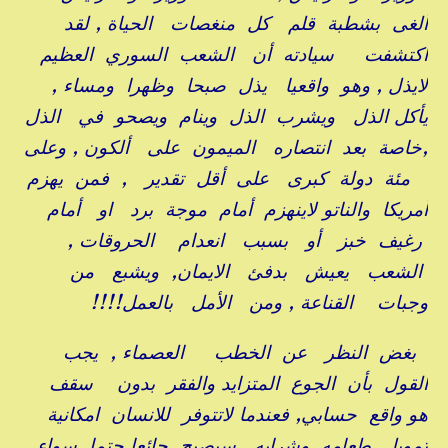
ألغى بشطبة قلم كل منغصات الحياة , لقد
اكتشفت سيادته أن الشعب السوري العظيم
لايذل , وهو واقعيا يذل صبحا وظهرا ومساء ,
يأكل الذل ويشرب الذل وينام ويصحو في الذل
,خاصة بعد انتصاره الميمون على ألكون , وعلى
مئة دولة كبرى على أقل تقدير , فمن يهزم
أمريكا والناتو لاينهزم أمام موجة برد او أمام
رغيف خبز أو بسبب انعدام الحروقات ,
الشعب يعيش بدفئ الايمان, ويشبع من
وجبات القناعة , ومن الأمل بالعمل!!!!
بغض النظر عن الخطب العصماء , يجب
القول بأن الجوع المتزايد والفقر بدون سقف
هو واقع حسابي, فعندما لاتتوفر للانسان امكانية
تمويل طعامه وشرابه سيصبح جائعا حتما سواء