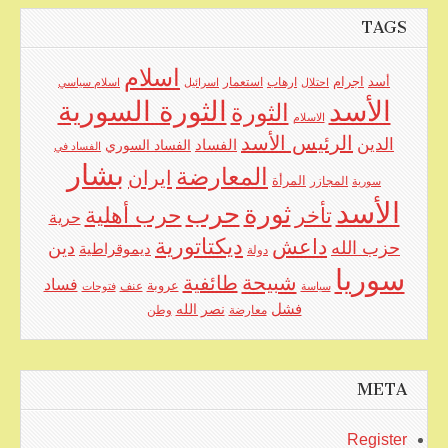
TAGS
اسلام
اجرام
أسد
ارهاب
استعمار
احتلال
اسرائيل
اسلام سياسي
الأسد
الثورة السورية
الثورة
الاسلام
الرئيس الأسد
الدين
الفساد
الفساد السوري
الفساد في
بشار
المعارضة
ايران
المرأة
سورية
المجازر
الأسد
حرب
ثورة
حرب أهلية
تأخر
حرية
ديكتاتورية
داعش
حزب الله
دين
ديموقراطية
دولة
سوريا
شبيحة
طائفية
فساد
عروبة
عنف
سياسة
فتوحات
فشل
نصر الله
معارضة
وطن
META
Register