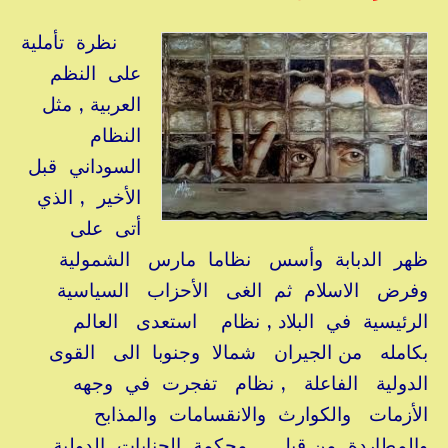
نظرة تأملية
على النظم
العربية , مثل
النظام
السوداني قبل
الأخير , الذي
أتى على
ظهر الدبابة وأسس نظاما مارس الشمولية
وفرض الاسلام ثم الغى الأحزاب السياسية
الرئيسية في البلاد , نظام استعدى العالم
بكامله من الجيران شمالا وجنوبا الى القوى
الدولية الفاعلة , نظام تفجرت في وجهه
الأزمات والكوارث والانقسامات والمذابح
والمطاردة من قبل محكمة الجنايات الدولية ,