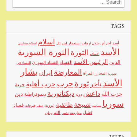
Search
for:
TAGS
اسلام
اجرام
أسد
ارهاب
استعمار
احتلال
اسرائيل
اسلام سياسي
الأسد
الثورة السورية
الثورة
الاسلام
الرئيس الأسد
الدين
الفساد
الفساد السوري
الفساد في
بشار
المعارضة
ايران
المرأة
سورية
المجازر
الأسد
حرب
ثورة
حرب أهلية
تأخر
حرية
ديكتاتورية
داعش
حزب الله
دين
ديموقراطية
دولة
سوريا
شبيحة
طائفية
فساد
عروبة
عنف
سياسة
فتوحات
فشل
نصر الله
معارضة
وطن