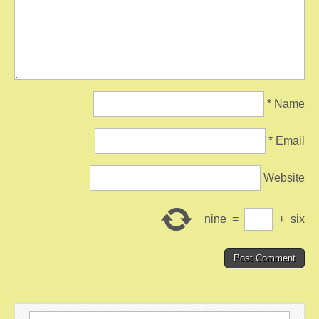
*
Name
*
Email
Website
nine
=
+
six