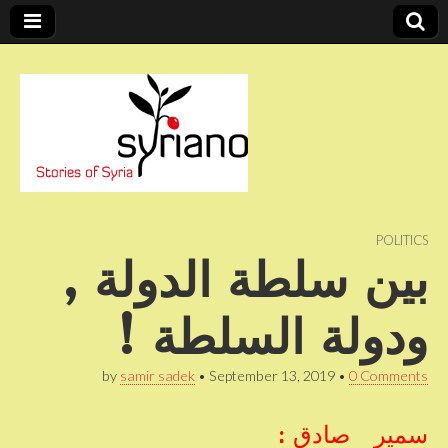
Stories of Syria
syriano
POLITICS
بين سلطة الدولة ,
ودولة السلطة !
by
samir sadek
•
September 13, 2019
•
0 Comments
سمير صادق :