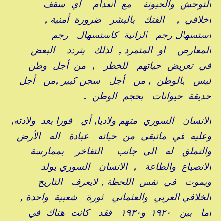
التوحش والحيونة مع انعدام أي سقف
أخلاقي , الفتك بالبشر ضرورة أمنية ,
استسهال رجم الزانية كاستسهال رجم
المعارض او المتمرد , لذلك يتردد البعض
في تعريض حياتهم للخطر , من أجل وطن
ليس بالوطن , من أجل سجن كبير ,من أجل
حديقة حيوانات بحجم الوطن .
الانسان السوري متهم ولاديا, أي فورا بعد ولادته,
وعليه في ماتبقى من حياته عبادة اله الأرض
والتملق له الى جانب التفاخر بممارسة
الانصياع والطاعة , الانسان السوري يولد
ويموت في نفس اللحظة , لايعرف التاريخ
الخلافي العربي والعثماني ثورة شعبية واحدة ,
أما بين ١٩٢٠ و١٩٣٠ فقد كانت هناك في