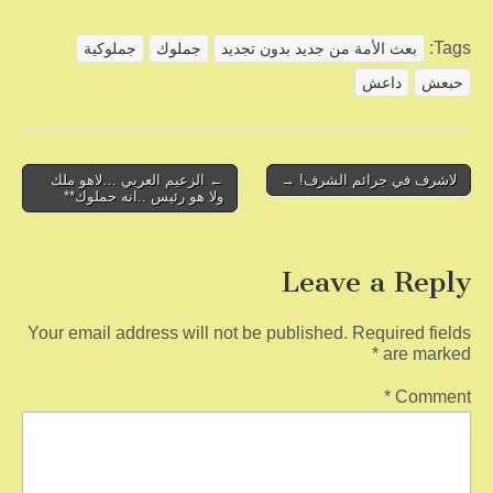
h
m
wi
a
ar
ail
tt
c
Tags:
بعث الأمة من جديد بدون تجديد
جملوك
جملوكية
e
er
e
حبعش
داعش
b
o
o
Post
لاشرف في جرائم الشرف! →
← الزعيم العربي …لاهو ملك
ولا هو رئيس ..انه جملوك**
navigation
k
Leave a Reply
Your email address will not be published.
Required fields
*
are marked
*
Comment