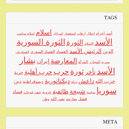
for:
TAGS
اسلام
اجرام
أسد
ارهاب
استعمار
احتلال
اسرائيل
اسلام سياسي
الأسد
الثورة السورية
الثورة
الاسلام
الرئيس الأسد
الدين
الفساد
الفساد السوري
الفساد في
بشار
المعارضة
ايران
المرأة
سورية
المجازر
الأسد
حرب
ثورة
حرب أهلية
تأخر
حرية
ديكتاتورية
داعش
حزب الله
دين
ديموقراطية
دولة
سوريا
شبيحة
طائفية
فساد
عروبة
عنف
سياسة
فتوحات
فشل
نصر الله
معارضة
وطن
META