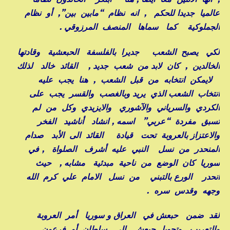
عالميا جديدا للحكم , انه نظام “مابين بين”, أو نظام
الجملوكية كما سماها المنصف المرزوقي .
لكي يصبح الشعب جديرا بالفلسفة الحبعشية وقادتها
الخالدين , كان لابد من شعب جديد , القائد خالد لذلك
لايمكن انتخابه من قبل الشعب , هنا يجب عليه
انتخاب الشعب الذي يريد وبالغصب والقسر يجب على
الكردي والسرياني والآشوري والايزيدي وكل من لم
تسبق مفردة “عربي” اسمه , انشاد أناشيد الفخر
والاعتزاز بالعروبة تحت قيادة القائد الى الأبد صدام
المنحدر من نسل النبي عليه أشرف الصلواة , في
سوريا كان الوضع من ناحية مبدئية مشابه , حيث
انحدر الورع بالتبني من نسل الامام علي كرم الله
وجهه وقدس سره .
لقد ضمن حبعش في العراق و سوريا أمر العروبة
والتعريب وتحويل حبعش الى سلطان أو فرعون