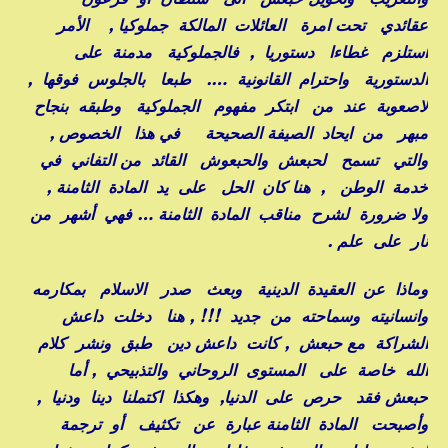
عقائدي تحت امرة العائلات المالكة جملوكيا , الأمر
استلزم غطاءا دستوريا , فالجملوكية مدمنة على
الدستورية واحترام القانونية …. طبعا بالجلوس فوقها ,
لاصعوبة عند من ابتكر مفهوم الجملوكية وطبقه بنجاح
مبهر من ايحاد الصيفة الصحيحة في هذا الخصوص ,
والتي تسمح لحبعش والحبعوش القائد من التفاني في
خدمة الوطن , هنا كان الحل على يد المادة الثامنة ,
ولا ضرورة لشرح مناقب المادة الثامنة … فهي أشهر من
نار على علم .
وماذا عن العقيدة الدينية وبعث صدر الاسلام بمكارمه
وانسانيته وسماحته من جديد !!! , هنا دخلت داعش
الشراكة مع حبعش , كانت داعش دين طبق ونشر كلام
الله خاصة على المستوى الروحاني والتذبيحي , أما
حبعش فقد حرص على الدنيا, وهكذا اكتملنا دينا ودنيا ,
وأصبحت المادة الثامنة عبارة عن تكثيف أو ترجمة