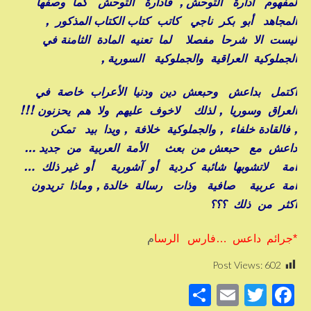
لمفهوم ادارة التوحش , فادارة التوحش كما وصفها
المجاهد أبو بكر ناجي كاتب كتاب الكتاب المذكور ,
ليست الا شرحا مفصلا لما تعنيه المادة الثامنة في
الجملوكية العراقية والجملوكية السورية ,
اكتمل بداعش وحبعش دين ودنيا الأعراب خاصة في
العراق وسوريا , لذلك لاخوف عليهم ولا هم يحزنون !!!
, فالقادة خلفاء , والجملوكية خلافة , ويدا بيد تمكن
داعش مع حبعش من بعث الأمة العربية من جديد …
أمة لاتشوبها شائبة كردية أو آشورية أو غير ذلك …
أمة عربية صافية وذات رسالة خالدة , وماذا تريدون
أكثر من ذلك ؟؟؟
*جرائم داعس …فارس الرسا
م
Post Views:
602
S
E
T
F