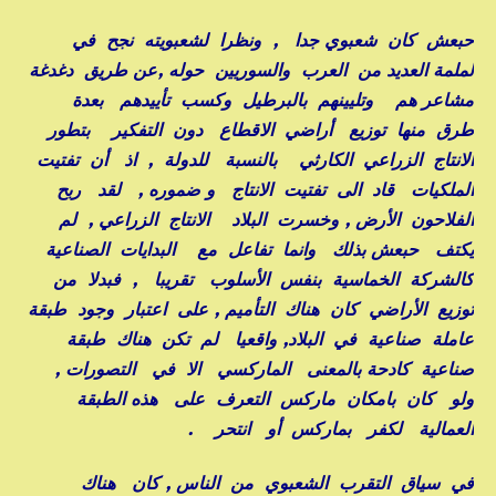
حبعش كان شعبوي جدا , ونظرا لشعبويته نجح في
لملمة العديد من العرب والسوريين حوله ,عن طريق دغدغة
مشاعر هم وتليينهم بالبرطيل وكسب تأييدهم بعدة
طرق منها توزيع أراضي الاقطاع دون التفكير بتطور
الانتاج الزراعي الكارثي بالنسبة للدولة , اذ أن تفتيت
الملكيات قاد الى تفتيت الانتاج و ضموره , لقد ربح
الفلاحون الأرض , وخسرت البلاد الانتاج الزراعي , لم
يكتف حبعش بذلك وانما تفاعل مع البدايات الصناعية
كالشركة الخماسية بنفس الأسلوب تقريبا , فبدلا من
توزيع الأراضي كان هناك التأميم , على اعتبار وجود طبقة
عاملة صناعية في البلاد, واقعيا لم تكن هناك طبقة
صناعية كادحة بالمعنى الماركسي الا في التصورات ,
ولو كان بامكان ماركس التعرف على هذه الطبقة
العمالية لكفر بماركس أو انتحر .
في سياق التقرب الشعبوي من الناس , كان هناك