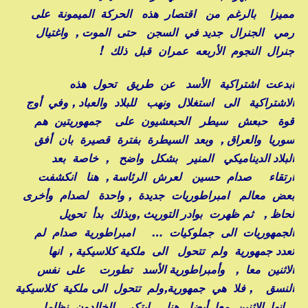
مميزا بالرغم من اقتصار هذه الحركة الميمونة على
رمي الجنرال جديد في السجن حتى الموت , واغتيال
جنرال النجوم الأربعه عمران قبل ذلك !
أبدعت اشتراكية الأسد عن طريق تحول هذه
الاشتراكية الى استغلال ونهب للبلاد والعباد , وفي أوج
قوة حبعش سيطر الحبعشيون على جمهوريتين هم
سوريا والعراق , وبعد السيطرة بفترة قصيرة بان أفق
البلاد الديناميكي المنير بشكل واضح , خاصة بعد
ارتقاء صدام حسين لعرش الرئاسة , هنا انكشفت
بعض معالم امبراطوريات جديدة , واحدة لصدام وأخرى
لحاظ , ثم ظهرت بوادر التوريث ,وبذلك بدأ تحويل
الجمهوريات الى جملوكيات … امبراطورية صدام لم
تعدد جمهورية ولم تتحول الى ملكية كلاسيكية , انها
الاثنين معا , وأمبراطورية الأسد تطورت على نفس
النسق , فلا هي جمهورية,ولم تتحول الى ملكية كلاسيكية
, انها الاثنين معا أيضا , هنا ابتكر الخالدون نظاما