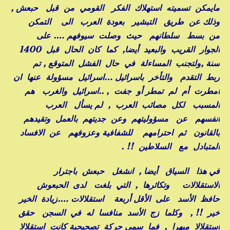
مايمكن تسميته استهلاك الفكر القومي من قبل حبعش ,
وذلك عن طريق التبشير بعودة العرب الى التمكن
من بسط سلطانهم حيث وصلت سيوفهم …. على
الجوار القريب والبعيد أيضا, كما كان الحال قبل 1400
سنة ,ولتجنب المساءلة في حال الفشل المتوقع , تم
ربط التقدم والتأخر باسرائيل …اسرائيل مسؤولة عنها ان
أمطرت أم لم تمطر أو جفت , ..اسرائيل والغرب هم
المسبب لكل مصائب العرب , لم يسأل العرب
أنفسهم عن مسؤوليتهم وعن جديتهم بالعمل وتقيدهم
بالقانون ثم احترامهم للشفافية وعزوفهم عن الافساد
المتبادل مع السلاطين !! .
في هذا السياق أيضا , انشغل حبعش باجترار
الاستقلالات وتكاثرها , التي بلغت لدى الحبعوش
حافظ الأسد على الأقل أربعة استقلالات ….زيادة الخير
خير !! , وكلما زج الأسد منافسا له في السجن حقق
استقلالا مبهرا , فما سمي حركة تصحيحية كانت استقلالا