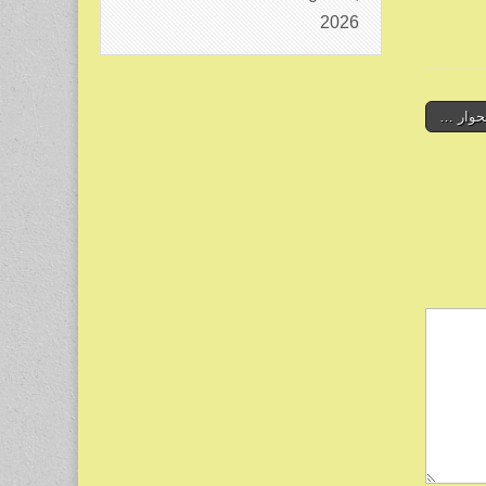
2026
حوار …