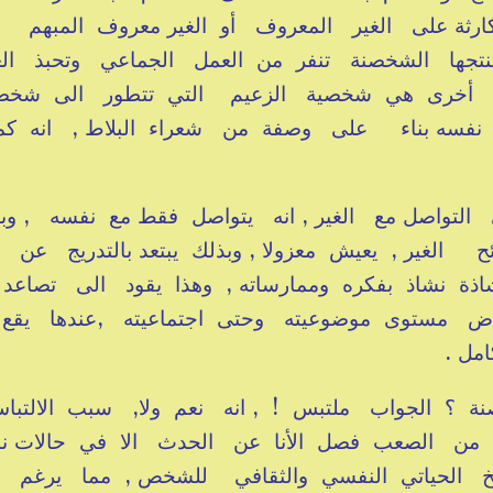
كارثة على الغير المعروف أو الغير معروف المبهم
نتجها الشخصنة تنفر من العمل الجماعي وتحبذ ال
خصية أخرى هي شخصية الزعيم التي تتطور الى شخص
 نفسه بناء على وصفة من شعراء البلاط , انه كم
تواصل مع الغير , انه يتواصل فقط مع نفسه , وب
لغير , يعيش معزولا , وبذلك يبتعد بالتدريج عن
ذة نشاذ بفكره وممارساته , وهذا يقود الى تصاعد
خفاض مستوى موضوعيته وحتى اجتماعيته ,عندها يق
امل .
؟ الجواب ملتبس ! , انه نعم ولا, سبب الالتبا
ه من الصعب فصل الأنا عن الحدث الا في حالات ن
ريخ الحياتي النفسي والثقافي للشخص , مما يرغم