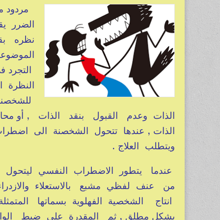
مردود م
الضرر يق
نظره بقد
الموضوعي
التجرد ف
النظرة ا
للشخصنة
الذات وعدم القبول بنقد الذات , أو محا
الذات , عندها تتحول الشخصنة الى اض
ويتطلب العلاج .
عندما يتطور الاضطراب النفسي ليتحول ال
من عنف لفظي مشبع بالاستعلاء والازدراء 
انتاج الشخصية الفهلوية بسماتها المتم
بشكل مطلق , ثم المقدرة على ضبط الواق