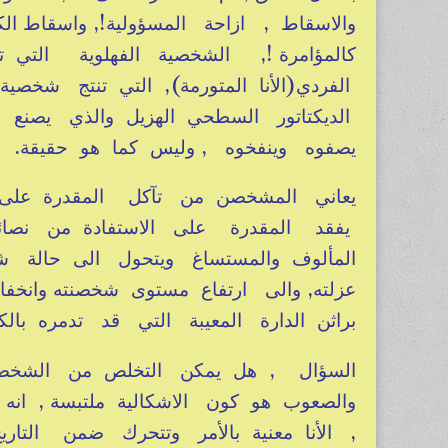
والاسقاط , ازاحة المسؤولية!, واسقاط ال
كالمؤامرة !, الشخصية الفهلوية التي ت
الفردي(الأنا المتورمة), التي تنتج ش
الديكتاتور السطحي الهزيل والذي يصنع
يصفوه وينفخوه , وليس كما هو حقيقة.
يعاني المشخصن من تآكل المقدرة على ال
يفقد المقدرة على الاستفادة من نصائح ا
المألوف والمستساغ ويتحول الى حالة شا
عزلته, والى ارتفاع مستوى شخصنته وان
براثن الدارة المعيبة التي قد تدمره بالك
السؤال , هل يمكن التخلص من الشخصنة 
والصعوب هو كون الاشكالية ملتبسة , ان
, الأنا معنية بالأمر وتتحرك ضمن التا