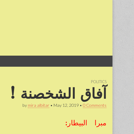
Skip
Main
to
menu
content
POLITICS
آفاق الشخصنة !
by
mira albitar
•
May 12, 2019
•
0 Comments
مبرا البيطار: