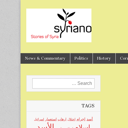
Stories of Syria
syriano
News & Commentary
Politics
History
Cor
Search
for:
TAGS
اجرام
أسد
ارهاب
استعمار
احتلال
اسرائيل
الأسد
اسلام