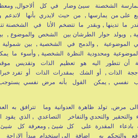
مارسة الشخصنة سيئ وضار في كل ألاحوال, ومعظ
ع على من يمارسها , من حيث لايدري بأنها لاتدعم 
ر ما تدينها , وبقدر ما تتضخم الأنا في الشخصنة تت
ة , ويولد حوار الطرشان بين الشخص والموضوع , ب
ي الموضوعية , والدمج في الشخصية , بين شمولية
لموضوعية ومحدودية النظرة الشخصية , وأسوء ما يم
 أن تتطور اليه هو تعظيم الذات وتقديس موق
ججة الذات , أو الشك بمقدرات الذات أو تفرد خبر
طراب نفسي , يمكن القول بأنه مرض نفسي يستوجب
ى مرض, تولد ظاهرة العدوانية وما تترافق به العدو
والتحقير والتحدي والتفاخر التصاعدي , الذي يقود ا
ثلة بادعاء المقدرة على كل شيئ , ومعرفة كل شي
ع والتحكم به اضافة الى استخدام مبدأ الازاحة