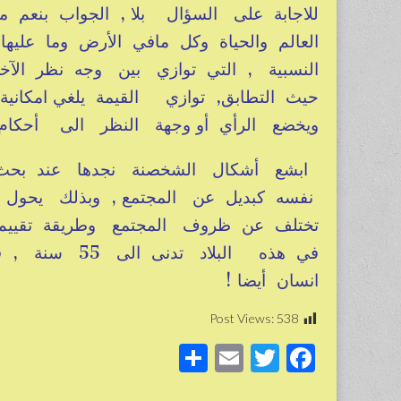
للاجابة على السؤال بلا , الجواب بنعم
العالم والحياة وكل مافي الأرض وما ع
النسبية , التي توازي بين وجه نظر ال
حيث التطابق, توازي القيمة يلغي امكانية 
ويخضع الرأي أو وجهة النظر الى أحك
ابشع أشكال الشخصنة نجدها عند بحث ق
نفسه كبديل عن المجتمع , وبذلك يحول
تختلف عن ظروف المجتمع وطريقة تقييم 
انسان أيضا !
Post Views:
538
S
E
T
F
h
m
wi
a