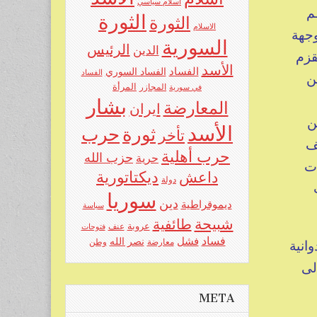
اسلام سياسي
م
الثورة
الثورة
الاسلام
وجهة
السورية
الرئيس
الدين
قزم
الأسد
الفساد
الفساد السوري
الفساد
ين
المرأة
في سورية
المجازر
بشار
المعارضة
ايران
كن
الأسد
حرب
ثورة
تأخر
ف
حرب أهلية
حزب الله
حرية
ات
ديكتاتورية
داعش
دولة
سوريا
دين
ديموقراطية
سياسة
شبيحة
طائفية
عروبة
عنف
فتوحات
فساد
فشل
نصر الله
انية
معارضة
وطن
لى
ئ
META