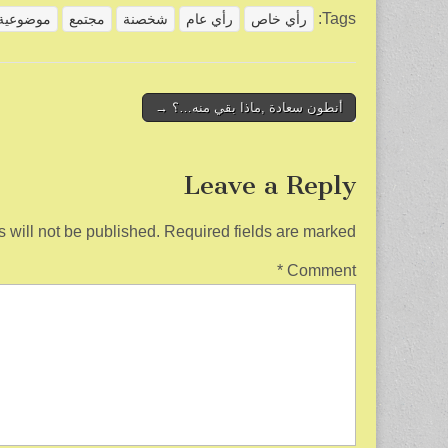
ar
ail
tt
c
Tags:
رأي خاص
رأي عام
شخصنة
مجتمع
موضوعية
e
er
e
b
o
Post
أنطون سعادة ,ماذا بقي منه…؟ →
navigation
o
k
Leave a Reply
 will not be published.
Required fields are marked
*
Comment