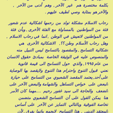
بكلمة مختصرة هم غير الآخر , وهم أدنى من الآخر ,
والآخر هو بمثابة وصي لطيف عليهم .
رحاب الاسلام مشكلة تولد من رحمها اشكالية عدم شعور
فئة من المواطنين بالمساواة مع الفئة الأخرى , وبأن فئة
من المواطنين لاتعيش في الوطن , انما في رحاب الاسلام ,
وهل رحاب الأسلام وطن ؟؟, الاشكالية الأخرى هي
اشكالية التسامح , والمقصود بالتسامح ليس النبيل منه
والمنصوص عليه في الوثيقة الخاصة بمبادئ حقوق الانسان
من عام ١٩٩٥, والذي حول التسامح الى قيمة قانوية
تعني قبول التنوع واحترام هذا التنوع ولايقصد بها الوصاية
على أحد, يعتمد المقصد الشعبوي من التسامح على حيازة
البعض على خواص التساهل والشهامة والبعض الآخر على
الضعف والحاجة الى سيد غفور رحيم ….مهما كان الأمر
هنا يمكن القول على أن التسامح الشعبوي متضمن
لخاصة الفوقية وبالتالي التمايز عن الآخر على أساس
المعتقد الديني , هذا التسامح لايجمع وانما يفرق , لأن