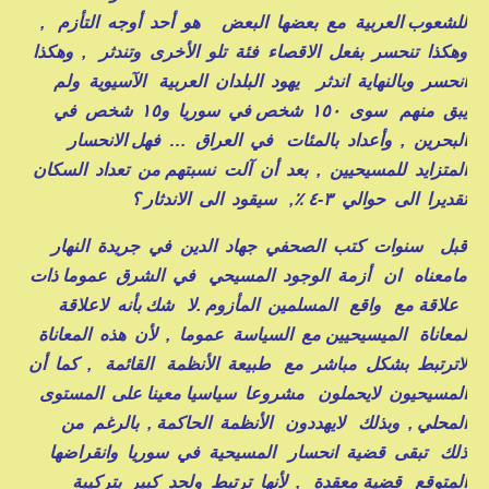
للشعوب العربية مع بعضها البعض هو أحد أوجه التأزم ,
وهكذا تنحسر بفعل الاقصاء فئة تلو الأخرى وتندثر , وهكذا
انحسر وبالنهاية اندثر يهود البلدان العربية الآسيوية ولم
يبق منهم سوى ١٥٠ شخص في سوريا و١٥ شخص في
البحرين , وأعداد بالمئات في العراق … فهل الانحسار
المتزايد للمسيحيين , بعد أن آلت نسبتهم من تعداد السكان
تقديرا الى حوالي ٣-٤ ٪, سيقود الى الاندثار ؟
قبل سنوات كتب الصحفي جهاد الدين في جريدة النهار
مامعناه ان أزمة الوجود المسيحي في الشرق عموما ذات
علاقة مع واقع المسلمين المأزوم .لا شك بأنه لاعلاقة
لمعاناة الميسيحيين مع السياسة عموما , لأن هذه المعاناة
لاترتبط بشكل مباشر مع طبيعة الأنظمة القائمة , كما أن
المسيحيون لايحملون مشروعا سياسيا معينا على المستوى
المحلي , وبذلك لايهددون الأنظمة الحاكمة , بالرغم من
ذلك تبقى قضية انحسار المسيحية في سوريا وانقراضها
المتوقع قضية معقدة , لأنها ترتبط ولحد كبير بتركيبة