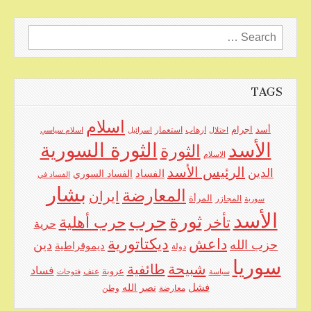
Search
for:
TAGS
اسلام
اجرام
أسد
ارهاب
استعمار
احتلال
اسرائيل
اسلام سياسي
الأسد
الثورة السورية
الثورة
الاسلام
الرئيس الأسد
الدين
الفساد
الفساد السوري
الفساد في
بشار
المعارضة
ايران
المرأة
سورية
المجازر
الأسد
حرب
ثورة
حرب أهلية
تأخر
حرية
ديكتاتورية
داعش
حزب الله
دين
ديموقراطية
دولة
سوريا
شبيحة
طائفية
فساد
عروبة
عنف
سياسة
فتوحات
فشل
نصر الله
معارضة
وطن