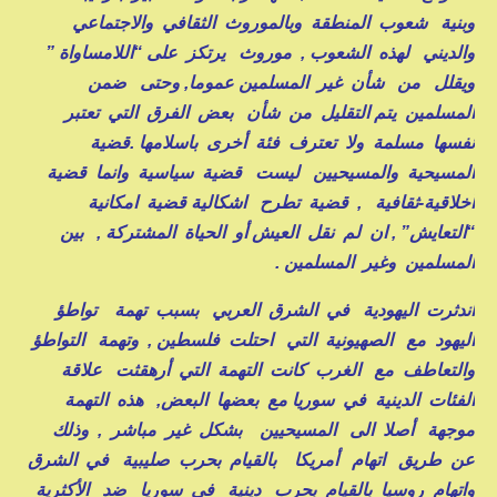
وبنية شعوب المنطقة وبالموروث الثقافي والاجتماعي
والديني لهذه الشعوب , موروث يرتكز على “اللامساواة ”
ويقلل من شأن غير المسلمين عموما, وحتى ضمن
المسلمين يتم التقليل من شأن بعض الفرق التي تعتبر
نفسها مسلمة ولا تعترف فئة أخرى باسلامها .قضية
المسيحية والمسيحيين ليست قضية سياسية وانما قضية
أخلاقية-ثقافية , قضية تطرح اشكالية قضية امكانية
“التعايش” , ان لم نقل العيش أو الحياة المشتركة , بين
المسلمين وغير المسلمين .
اندثرت اليهودية في الشرق العربي بسبب تهمة تواطؤ
اليهود مع الصهيونية التي احتلت فلسطين , وتهمة التواطؤ
والتعاطف مع الغرب كانت التهمة التي أرهقثت علاقة
الفئات الدينية في سوريا مع بعضها البعض, هذه التهمة
موجهة أصلا الى المسيحيين بشكل غير مباشر , وذلك
عن طريق اتهام أمريكا بالقيام بحرب صليبية في الشرق
واتهام روسيا بالقيام بحرب دينية في سوريا ضد الأكثرية