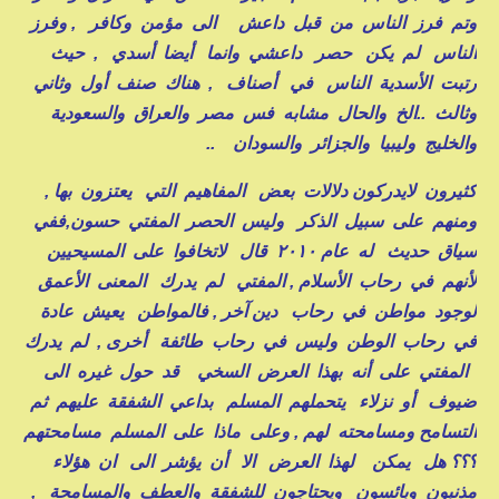
وتم فرز الناس من قبل داعش الى مؤمن وكافر , وفرز
الناس لم يكن حصر داعشي وانما أيضا أسدي , حيث
رتبت الأسدية الناس في أصناف , هناك صنف أول وثاني
وثالث ..الخ والحال مشابه فس مصر والعراق والسعودية
والخليج وليبيا والجزائر والسودان ..
كثيرون لايدركون دلالات بعض المفاهيم التي يعتزون بها ,
ومنهم على سبيل الذكر وليس الحصر المفتي حسون,ففي
سياق حديث له عام ٢٠١٠ قال لاتخافوا على المسيحيين
لأنهم في رحاب الأسلام , المفتي لم يدرك المعنى الأعمق
لوجود مواطن في رحاب دين آخر , فالمواطن يعيش عادة
في رحاب الوطن وليس في رحاب طائفة أخرى , لم يدرك
المفتي على أنه بهذا العرض السخي قد حول غيره الى
ضيوف أو نزلاء يتحملهم المسلم بداعي الشفقة عليهم ثم
التسامح ومسامحته لهم , وعلى ماذا على المسلم مسامحتهم
؟؟؟ هل يمكن لهذا العرض الا أن يؤشر الى ان هؤلاء
مذنبون وبائسون ويحتاجون للشفقة والعطف والمسامحة ,