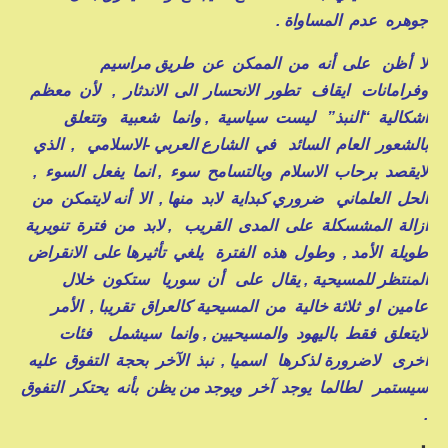
جوهره عدم المساواة .
لا أظن على أنه من الممكن عن طريق مراسيم
وفرامانات ايقاف تطور الانحسار الى الاندثار , لأن معظم
اشكالية “النبذ” ليست سياسية , وانما شعبية وتتعلق
بالشعور العام السائد في الشارع العربي -الاسلامي , الذي
لايقصد برحاب الاسلام وبالتسامح سوء , انما يفعل السوء ,
الحل العلماني ضروري كبداية لابد منها , الا أنه لايتمكن من
ازالة المشسكلة على المدى القريب , لابد من فترة تنويرية
طويلة الأمد , وطول هذه الفترة يلغي تأثيرها على الانقراض
المنتظر للمسيحية , يقال على أن سوريا ستكون خلال
عامين او ثلاثة خالية من المسيحية كالعراق تقريبا , الأمر
لايتعلق فقط باليهود والمسيحيين , وانما سيشمل فئات
أخرى لاضرورة لذكرها اسميا , نبذ الآخر بحجة التفوق عليه
سيستمر لطالما يوجد آخر ويوجد من يظن بأنه يحتكر التفوق
.