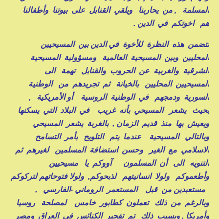
المسلمة , من يحاربنا ويلقي القنابل على بيوتنا وأطفالنا
هم اخوتكم في الدين .
تتضمن هذه النظرة للأخوة في الدين بين المسيحيين
المحليين وبين المسيحية العالمية ومسؤولية المسيحية
الشرقية والغربية عن الحروب والقنابل تهمة الى
المسيحيين المحليين بالخيانة ثم تجريدهم من الوطنية
السورية ودمجهم في الوطنية الروسية أو الأمريكية ,
بحيث يشعر المسيحي بأنه غريب في البلاد التي يسكنها
ويعيش بها منذ قديم الزمان , بالغربة يشعر المسيحي
وبالتالي المسيحية عندما يتم التلويح بأمر التسامح
الاسلامي مع الغير وحسن استضافة المسلمين لغيرهم ثم
التنويه الى أن المسلمون آووكم يا مسيحيين
وأطعموكم ولولا انسانيتهم لذبحوكم, ولولا فتوحاتهم لتركوكم
مستعبدين من قبل المستعمر الروماني -الفارسي ,
وبالرغم من ذلك تعملون كطابور خامس لمصلحة روسيا
وأمريكا , وبسبب ذلك تم تفجير الكنائس في العراق ومصر