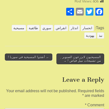
Post Views:
606
S
E
T
F
h
m
wi
a
ar
ail
tt
c
Tags:
انحسار
اندثار
انقراض
سوري
طائفية
مسيحية
e
er
e
نبذ
يهودية
b
o
o
Post
المسيحيون لايزرعون الصنوبر ,
← أنقذوا المسيحية في سوريا !
من تشبيحات نبيل فياض ! →
navigation
k
Leave a Reply
Your email address will not be published.
Required fields
*
are marked
*
Comment