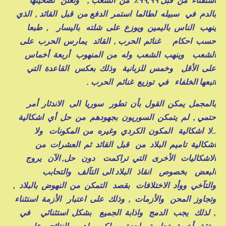
استفتاء من قبل ٩٩,٩٩٪ من الشعب , وتعلن تضحيتها
بالدم في سبيله لطالما استمر الدفع من قبل القائد , الذي
ينهب الناس باليمين ويوزع على شلته باليسار , طبعا
حسب احكام غنائم الحرب , القائد يمارس الحرب على
الشعب وينهب الشعب وله من المنهوب أربعة أخماس
على الأقل وخمس للزبانية وذلك بعكس القاعدة التي
اتبعها الخلفاء في توزيع غنائم الحرب .
بالمجمل يمكن القول بأن تطور سوريا الى الاندثار أمر
حتمي , لم يتمكن السوريون بجهودهم من حل أي اشكالية
..لا اشكالية المكون الكردي وغيره من المكونات ولا
اشكالية تاميم البلاد من قبل القائد ثم العشرات من
الاشكاليات الأخرى التي تراكمت دون حل, الآن يروج
البعض بخصوص انقاذ البلاد الى التآلف والتحابب
والتآخي ووأد الاختلافات بقصد التمكن من النهوض بالبلاد ,
وتجاوز المحن والأزمات , وذلك على اعتبار الأزمة استثناء
, لذلك يجب الدمج واذابة الجميع بشكل استثنائي في