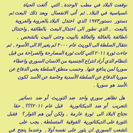
أوقعت البلاد في مطب الوحدة , التي ألغت الحياة
السياسية في البلاد , ثم أتى الانفصال وبعد ذلك البعث
ثم
دستور دستور١٩٧٣ الذي اختذل البلاد بالعروبة والعروبة
بالبعث , الذي تطور الى اختذال البعث بالطائفة , واختذال
الطائفة بالعائلة والعائلة بالبيت وحتى البيت بالشخص ,
انتقال السلطة الى الوريث عام ٢٠٠٠ لم يغير الا الى الأسوء , ثم
جاءت ثورة ٢٠١١ التي كانت ثورة المصارحة والصراحة من قبل
النظام الذي أراد انتزاع الجنسية من الانسان السوري واعطاء
سوريا لمن يدافع عنها, وحسب منطق السلطة يعني الدفاع عن
سوريا الدفاع عن السلطة الأسدية وخاصة عن الأسد لكون
الأسد هو سوريا .
هل تظاهر سوري واحد ضد التوريث أو ضد دساتير
التعريب أو ضد الديكتاتورية قبل عام ٢٠١١؟؟؟ , حقا
تحتاج البلاد الى ثورة عارمة , ولكن أين هم الثوار ؟ فقبل
الثورة على الديكتاتورية الفوقية المتسلطة , يجب على
الشعب السوري ان يثور على نفسه أولا , وعندما ينجح في