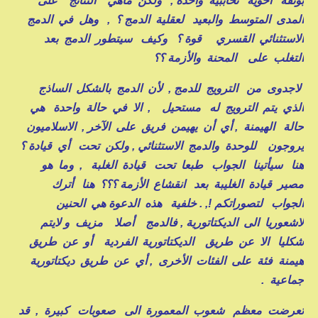
بوتقة أخوية تحاببية واحدة , ولكن ماهي النتائج على
المدى المتوسط والبعيد لعقلية الدمج ؟ , وهل في الدمج
الاستثنائي القسري قوة ؟ وكيف سيتطور الدمج بعد
التغلب على المحنة والأزمة ؟؟
لاجدوى من الترويج للدمج , لأن الدمج بالشكل الساذج
الذي يتم الترويج له مستحيل , الا في حالة واحدة هي
حالة الهيمنة , أي أن يهيمن فريق على الآخر , الاسلاميون
يروجون للوحدة والدمج الاستثنائي , ولكن تحت أي قيادة ؟
هنا سيأتينا الجواب طبعا تحت قيادة الغلبة , وما هو
مصير قيادة الغليبة بعد انقشاع الأزمة ؟؟؟ هنا أترك
الجواب لتصوراتكم !, .
خلفية هذه الدعوة هي الحنين
لاشعوريا الى الديكتاتورية , فالدمج أصلا مزيف و لايتم
شكليا الا عن طريق الديكتاتورية الفردية أو عن طريق
هيمنة فئة على الفئات الأخرى , أي عن طريق ديكتاتورية
جماعية .
تعرضت معظم شعوب المعمورة الى صعوبات كبيرة , قد