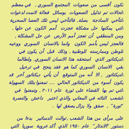
تكون أقسى من صعوبات المجتمع السوري , في معظم
الحالات تم تذليل الصعوبات بوسائل فعالة لاتمت لدعوات
التآخي الساذجة بصلة, فالتآخي ليس تلك العصا السحرية
التي يمكنها حل مشكلة عجزت أمم الكون عن حلها ,
ومن المنطقي أن تعجز أمم الأرض عن حل المشكلة ,
فالعجز ليس بأمم الكون وانما بالانسان السوري ووعيه
للوطن وممارسته للوطنية , وذلك قبل أن يكون في
الديكتاتور الذي استحقه هذا الانسان السوري, ولطالما
بقي الانسان السوري كما هو فقد ينجح في ترحيل
الديكتاتور , الا أنه من المتوقع أن يأتي ديكتاتور آخر قد
يكون أسوء من الديكتاتور الحالي …. تمعنوا بتلك السهولة
التي تم بها القضاء على ثورة عام ٢٠١١ , وتمعنوا في
الشعب التائه في المعاني والذي اعتبر داعش والنصرة
“ثورة” , صفق ولا يزال يصفق لها .
على مرأى من هذا الشعب , توالت الدساتير بدءا من
دستور “الاندثار” عام ١٩٥٠ الذي أكد عروبة سوريا التي