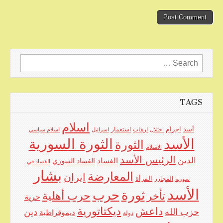
Search
for:
TAGS
اسلام
اجرام
أسد
ارهاب
استعمار
احتلال
اسرائيل
اسلام سياسي
الأسد
الثورة السورية
الثورة
الاسلام
الرئيس الأسد
الدين
الفساد
الفساد السوري
الفساد في
بشار
المعارضة
ايران
المرأة
سورية
المجازر
الأسد
حرب
ثورة
حرب أهلية
تأخر
حرية
ديكتاتورية
داعش
حزب الله
دين
ديموقراطية
دولة