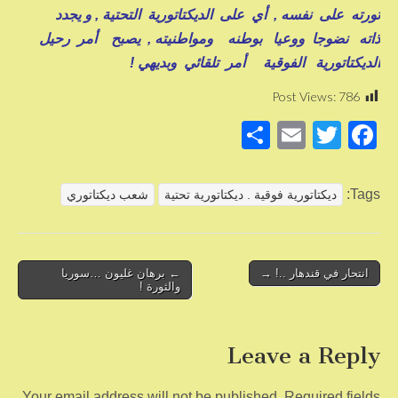
ثورته على نفسه , أي على الديكتاتورية التحتية , و يجدد
ذاته نضوجا ووعيا بوطنه ومواطنيته , يصبح أمر رحيل
الديكتاتورية الفوقية أمر تلقائي وبديهي !
Post Views:
786
S
E
T
F
h
m
wi
a
ar
ail
tt
c
Tags:
ديكتاتورية فوقية . ديكتاتورية تحتية
شعب ديكتاتوري
e
er
e
b
o
Post
انتحار في قندهار ..! →
← برهان غليون …سوريا
والثورة !
navigation
o
k
Leave a Reply
Your email address will not be published.
Required fields