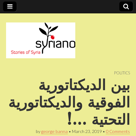
Stories of Syria
syriano
POLITICS
بين الديكتاتورية
الفوقية والديكتاتورية
التحتية …!
by
george banna
•
March 23, 2019
•
0 Comments