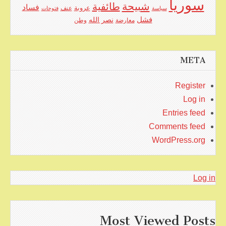
سوريا
شبيحة
طائفية
فساد
عروبة
عنف
سياسة
فتوحات
فشل
نصر الله
معارضة
وطن
META
Register
Log in
Entries feed
Comments feed
WordPress.org
Log in
Most Viewed Posts