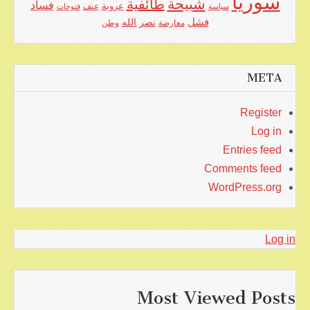
سوريا
شبيحة
طائفية
فساد
عروبة
عنف
سياسة
فتوحات
فشل
نصر الله
معارضة
وطن
META
Register
Log in
Entries feed
Comments feed
WordPress.org
Log in
Most Viewed Posts