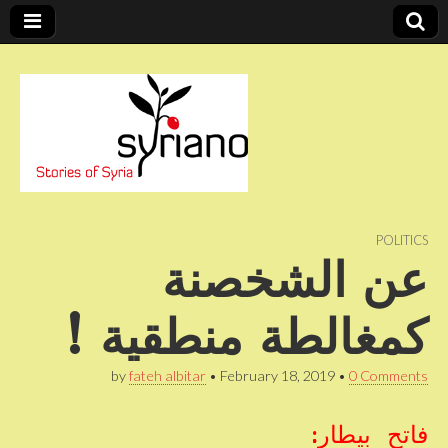
Stories of Syria
syriano
POLITICS
عن الشخصنة
كمغالطة منطقية !
by
fateh albitar
•
February 18, 2019
•
0 Comments
فاتح بيطار: