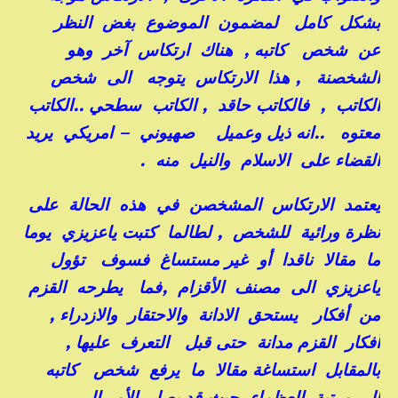
بشكل كامل لمضمون الموضوع بغض النظر
عن شخص كاتبه , هناك ارتكاس آخر وهو
الشخصنة , هذا الارتكاس يتوجه الى شخص
الكاتب , فالكاتب حاقد , الكاتب سطحي ..الكاتب
معتوه ..انه ذيل وعميل صهيوني – امريكي يريد
القضاء على الاسلام والنيل منه .
يعتمد الارتكاس المشخصن في هذه الحالة على
نظرة ورائية للشخص , لطالما كتبت ياعزيزي يوما
ما مقالا ناقدا أو غير مستساغ فسوف تؤول
ياعزيزي الى مصنف الأقزام ,فما يطرحه القزم
من أفكار يستحق الادانة والاحتقار والازدراء ,
أفكار القزم مدانة حتى قبل التعرف عليها ,
بالمقابل استساغة مقالا ما يرفع شخص كاتبه
الى مرتبة العظماء حيث قد يصل الأمر الى