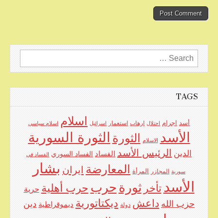
Search
for:
TAGS
اسلام
اجرام
أسد
ارهاب
استعمار
احتلال
اسرائيل
اسلام سياسي
الأسد
الثورة السورية
الثورة
الاسلام
الرئيس الأسد
الدين
الفساد
الفساد السوري
الفساد في
بشار
المعارضة
ايران
المرأة
سورية
المجازر
الأسد
حرب
ثورة
حرب أهلية
تأخر
حرية
ديكتاتورية
داعش
حزب الله
دين
ديموقراطية
دولة