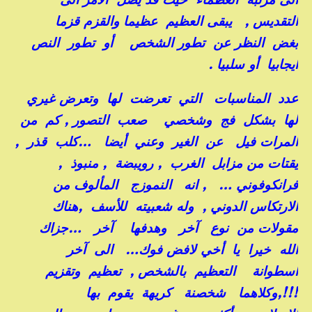
التقديس , يبقى العظيم عظيما والقزم قزما
بغض النظر عن تطور الشخص أو تطور النص
ايجابيا أو سلبيا .
عدد المناسبات التي تعرضت لها وتعرض غيري
لها بشكل فج وشخصي صعب التصور , كم من
المرات فيل عن الغير وعني أيضا …كلب قذر ,
يقتات من مزابل الغرب , رويبضة , منبوذ ,
فرانكوفوني … , انه النموزج المألوف من
الارتكاس الدوني , وله شعبيته للأسف ,هناك
مقولات من نوع آخر وهدفها آخر …جزاك
الله خيرا يا أخي لافض فوك… الى آخر
اسطوانة التعظيم بالشخص , تعظيم وتقزيم
!!!,وكلاهما شخصنة كريهة يقوم بها