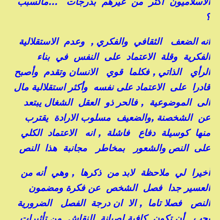
الاسلاميون أكثر من غيرهم بدرجات …مالسبب
؟
انه الضعف الثقافي والفكري , وعدم الاستقلالية
الفكرية وقلة الاعتماد على النفس في بناء
الرأي الذاتي , فكلما قوي الانسان وتقدم وأصبح
قادرا على الاعتماد على نفسه وأكثر استقلالية مال
الى الموضوعية , فالحر ذو العقل الشغال يبتعد
عن الشخصنة ,والضعيف مسلوب الارادة يقترب
منها كوسيلة دفاع فاشلة , انه الاعتماد الكلي
على النص والشعور بمخاطر مجانبة هذا النص
أخيرا لي ملاحظة لابد من ذكرها , وهي أنه من
العسير جدا فصل الشخص عن فكرة ومضمون
النص فصلا تاما , الا ان درجة الفصل الضرورية
يجب أن تكون كافية لصيانة النقاش من تأثيرات