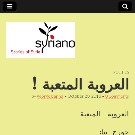
Stories of Syria
syriano
POLITICS
العروبة المتعبة !
by
george banna
•
October 20, 2018
•
0 Comments
العروبة المتعبة
جورج بنا: