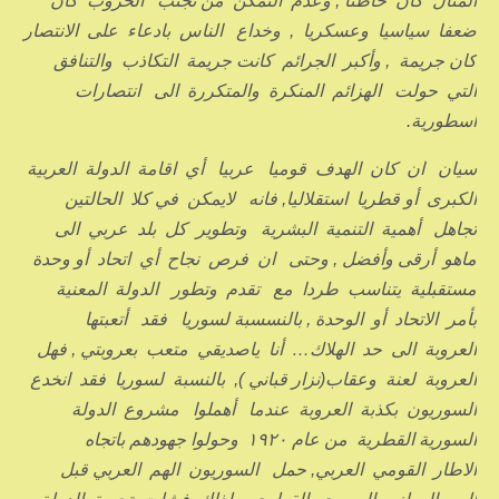
المثال كان خاطئا , وعدم التمكن من تجنب الحروب كان
ضعفا سياسيا وعسكريا , وخداع الناس بادعاء على الانتصار
كان جريمة , وأكبر الجرائم كانت جريمة التكاذب والتنافق
التي حولت الهزائم المنكرة والمتكررة الى انتصارات
اسطورية.
سيان ان كان الهدف قوميا عربيا أي اقامة الدولة العربية
الكبرى أو قطريا استقلاليا, فانه لايمكن في كلا الحالتين
تجاهل أهمية التنمية البشرية وتطوير كل بلد عربي الى
ماهو أرقى وأفضل , وحتى ان فرص نجاح أي اتحاد أو وحدة
مستقبلية يتناسب طردا مع تقدم وتطور الدولة المعنية
بأمر الاتحاد أو الوحدة , بالنسسبة لسوريا فقد أتعبتها
العروبة الى حد الهلاك… أنا ياصديقي متعب بعروبتي , فهل
العروبة لعنة وعقاب(نزار قباني ), بالنسبة لسوريا فقد انخدع
السوريون بكذبة العروبة عندما أهملوا مشروع الدولة
السورية القطرية من عام ١٩٢٠ وحولوا جهودهم باتجاه
الاطار القومي العربي, حمل السوريون الهم العربي قبل