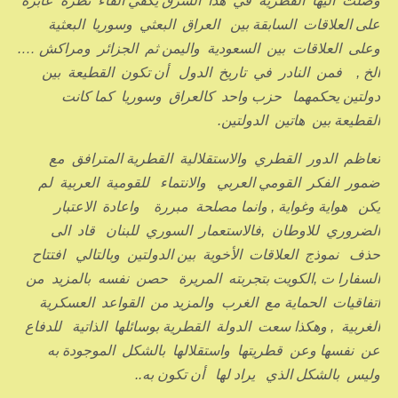
وصلت اليها القطرية في هذا الشرق يكفي القاء نظرة عابرة
على العلاقات السابقة بين العراق البعثي وسوريا البعثية
وعلى العلاقات بين السعودية واليمن ثم الجزائر ومراكش ….
الخ , فمن النادر في تاريخ الدول أن تكون القطيعة بين
دولتين يحكمهما حزب واحد كالعراق وسوريا كما كانت
القطيعة بين هاتين الدولتين.
تعاظم الدور القطري والاستقلالية القطرية المترافق مع
ضمور الفكر القومي العربي والانتماء للقومية العربية لم
يكن هواية وغواية , وانما مصلحة مبررة واعادة الاعتبار
الضروري للاوطان ,فالاستعمار السوري للبنان قاد الى
حذف نموذج العلاقات الأخوية بين الدولتين وبالتالي افتتاح
السفارا ت ,الكويت بتجربته المريرة حصن نفسه بالمزيد من
اتفاقيات الحماية مع الغرب والمزيد من القواعد العسكرية
الغربية , وهكذا سعت الدولة القطرية بوسائلها الذاتية للدفاع
عن نفسها وعن قطريتها واستقلالها بالشكل الموجودة به
وليس بالشكل الذي يراد لها أن تكون به..