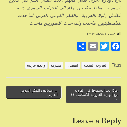
تارة , وتارة أخرى تقاتل معهم , ذلك القتال الذي قتل ملاين
السوريين والفلسطينيين وقاد الى الخراب السوري شبه
الكامل , لولا االعروبة والفكر القومي العربي لما حدث
للفلسطينيين ماحدث ولما حدث للسوريين ماحدث
Post Views:
642
S
E
T
F
h
m
wi
a
ar
ail
tt
c
Tags:
العروبة المتعبة
انفصال
قطرية
وحدة عربية
e
er
e
b
o
Post
ماذا بعد السقوط في الهاوية
← سعادة والفكر القومي
مع الهوية العروبية-الاسلامية ؟؟
العربي…
navigation
o
→
k
Leave a Reply