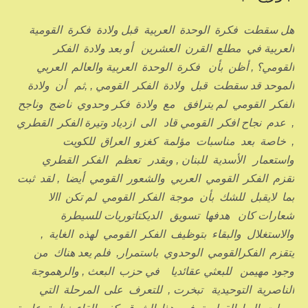
هل سقطت فكرة الوحدة العربية قبل ولادة فكرة القومية
العربية في مطلع القرن العشرين أو بعد ولادة الفكر
القومي؟ , أظن بأن فكرة الوحدة العربية والعالم العربي
الموحد قد سقطت قبل ولادة الفكر القومي , ,ثم أن ولادة
الفكر القومي لم يترافق مع ولادة فكر وحدوي ناضج وناجح
, عدم نجاح افكر القومي قاد الى ازدياد وتيرة الفكر القطري
, خاصة بعد مناسبات مؤلمة كغزو العراق للكويت
واستعمار الأسدية للبنان , وبقدر تعظم الفكر القطري
تقزم الفكر القومي العربي والشعور القومي أيضا , لقد ثبت
بما لايقبل للشك بأن موجة الفكر القومي لم تكن االا
شعارات كان هدفها تسويق الديكتاتوريات للسيطرة
والاستغلال والبقاء بتوظيف الفكر القومي لهذه الغاية ,
يتقزم الفكرالقومي الوحدوي باستمرار, فلم يعد هناك من
وجود مهيمن للبعثي عقائديا في حزب البعث , والرهموجة
الناصرية التوحيدية تبخرت , للتعرف على المرحلة التي