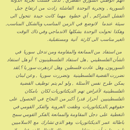
الهم الوطني السوري القطري , لذلك فشلت تجربة الدولة
السورية , وتجربة الوحدة الفاشلة زادت من ارتفاع جبل
الفشل المتراكم , أي خطوة مهما كانت جيدة تتحول الى
سيئة عندما لاتوضع في الزمن المناسب وبالشكل المناسب,
وهكذا تحولت الوحدة بشكلها الاندماجي وفي ذاك الوقت
الغير مناسب الى كارثة آنية ومستقبلية.
من استفاد من الممانعة والمقاومة ومن تدخل سوريا في
الشأن الفلسطيني , هل استفاد الفلسطينيون ؟ أو هل استفاد
السوريون, وهل عادت فلسطين وهل ازدهرت سور يا ؟,لقد
تضررت القضية الفلسطينية وتضررت سوريا , وعن لبنان
يمكن طرح نفس الأسئلة , ولو لم يتم توظيف القضية
الفلسطينية لأغراض تهم الديكتاتوريات لكان بامكان
الفلسطينيين أحراز قدرا أكبر من النجاح في الحصول على
حقوقهم ,الديكتاتوريات وظفت العروبة والفكر القومي في
التغطية على دجل المقاومة والممانعة ,الفكر القومي سمح
باطالة عمر الديكتاتوريات وهو الذي تشارك مع الاسلاميين