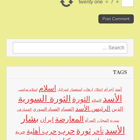
twenty one
=
7
×
Search
for:
TAGS
اسلام
اجرام
أسد
ارهاب
استعمار
احتلال
اسرائيل
اسلام سياسي
الأسد
الثورة السورية
الثورة
الاسلام
الرئيس الأسد
الدين
الفساد
الفساد السوري
الفساد في
بشار
المعارضة
ايران
المرأة
سورية
المجازر
الأسد
حرب
ثورة
حرب أهلية
تأخر
حرية