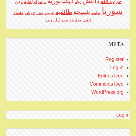
ديكتاتورية
داعش
حزب الله
دين
ديموقراطية
دولة
سوريا
شبيحة
طائفية
فساد
عروبة
عنف
سياسة
فتوحات
فشل
نصر الله
معارضة
وطن
META
Register
Log in
Entries feed
Comments feed
WordPress.org
Log in