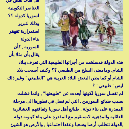
هل هناك نقص في
العناصر التكوينية
لسوريا كدولة ؟؟
وذلك لتبرير
استمرارية تقهقر
بناء الدولة
السورية , كأن
يقال بأن مثلا بأن
هذه الدولة قدسلخت من أجزائها الطبيعية التي تعرف ببلاد
الشام, ومامعنى السلخ من الطبيعي ؟؟ وكيف أصبحت بلاد
الشام أو كما يظن البعض البلاد العربية هي “الطبيعي” وغير ذلك
ليس” طبيعي” ؟.
لم تفشل سوريا لكونها أبعدت عن “طبيعتها” , وانما فشلت
بسبب طبائع السوريين , التي لم تصل في تطورها الى مرحلة
المقدرة على بناء دولة , طبائع أهل سوريا وثقافتهم العشائرية
العائلية والمذهبية لاتستقيم مع المقدرة على بناء كينونة دولة
,الدولة تتطلب أرضا وشعبا وعقدا اجتماعيا , والأرض هو الشيئ