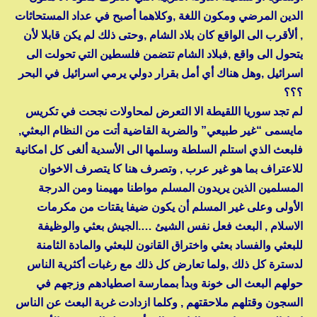
الدين المرضي ومكون اللغة ,وكلاهما أصبح في عداد المستحاثات
, ألأقرب الى الواقع كان بلاد الشام ,وحتى ذلك لم يكن قابلا لأن
يتحول الى واقع ,فبلاد الشام تتضمن فلسطين التي تحولت الى
اسرائيل ,وهل هناك أي أمل بقرار دولي يرمي اسرائيل في البحر
؟؟؟
لم تجد سوريا اللقيطة الا التعرض لمحاولات نجحت في تكريس
مايسمى “غير طبيعي” والضربة القاضية أتت من النظام البعثي,
فلبعث الذي استلم السلطة وسلمها الى الأسدية ألغى كل امكانية
للاعتراف بما هو غير عرب , وتصرف هنا كا يتصرف الاخوان
المسلمين الذين يريدون المسلم مواطنا مهيمنا ومن الدرجة
الأولى وعلى غير المسلم أن يكون ضيفا يقتات من مكرمات
الاسلام , البعث فعل نفس الشيئ ….الجيش بعثي والوظيفة
للبعثي والفساد بعثي واختراق القانون للبعثي والمادة الثامنة
لدسترة كل ذلك ,ولما تعارض كل ذلك مع رغبات أكثرية الناس
حولهم البعث الى خونة وبدأ بممارسة اصطيادهم وزجهم في
السجون وقتلهم ملاحقتهم , وكلما ازدادت غربة البعث عن الناس