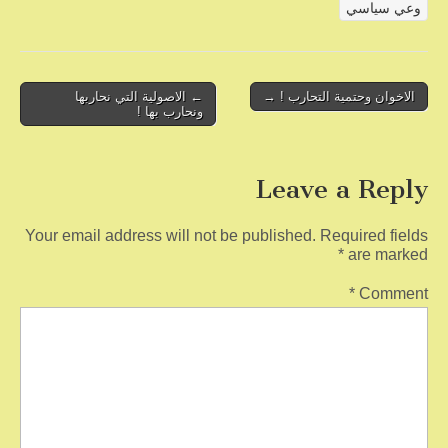
e
er
e
وعي سياسي
b
o
o
Post
الاخوان وحتمية التحارب ! →
← الاصولية التي نحاربها
ونحارب بها !
navigation
k
Leave a Reply
Your email address will not be published.
Required fields
*
are marked
*
Comment