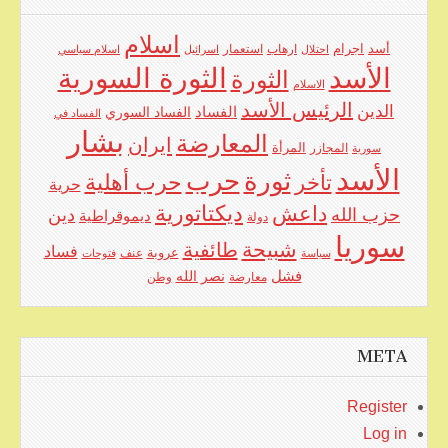
اسلام
اجرام
أسد
ارهاب
استعمار
احتلال
اسرائيل
اسلام سياسي
الأسد
الثورة السورية
الثورة
الاسلام
الرئيس الأسد
الدين
الفساد
الفساد السوري
الفساد في
بشار
المعارضة
ايران
المرأة
سورية
المجازر
الأسد
حرب
ثورة
حرب أهلية
تأخر
حرية
ديكتاتورية
داعش
حزب الله
دين
ديموقراطية
دولة
سوريا
شبيحة
طائفية
فساد
عروبة
عنف
سياسة
فتوحات
فشل
نصر الله
معارضة
وطن
META
Register
Log in