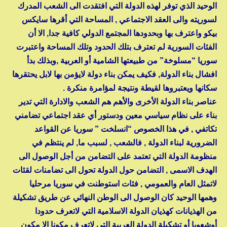
الوحيد الذي توفر لهذه الدولة التي افتقدت الى الشعب المدرك
لسوريته والى العقد الاجتماعي , المساحة التي أقرها سايكس
بيكو واعترف بها وبحدودها المجتمع الدولي كافية جدا, الا أن
الفئات السورية لم تعترف بتلك الحدود وتلك المساحة واعتبرت
سوريا “مسلوخة” من طبيعتها الشامية أو العربية ,وبذلك بدأ
افشال بناء الدولة, فكيف يمكن بناء دولة لايؤمن بها لابل يحتقرها
سكانها ويعتبروها لقيطة ونتيجة لمؤامرة منكرة .
عناصر بناء الدولة الأخرى والأهم هم الشعب والادارة التي تدير
بناء على نظام سياسي معين ودستور أي عقد اجتماعي تضامني
تكاتفي , في هذا الخصوص “انسلخت ” سوريا عن القواعد
الضرورية لبناء الدولة , فالشعب , لسبب ما, لم ينتظم في
منظومة الدولة التي تعتمد على التضامن من أجل الوصول الى
الهدف الاسمى , التضامن حول الدولة تحول الى تضامنات لقئات
لاتمثل العام والعمومي , فئات استوطنت في سوريا مرحليا
وهمها الوحيد كان الوصول الى الوطن النهائي عن طريق تشكيلة
من الهذيانات كهذيان الدولة الاسلامية التي لاتعرف حدودا
أوشعوبا أو تشكيلة الدولة العربية التي لاتعرف مكونا الا مكون