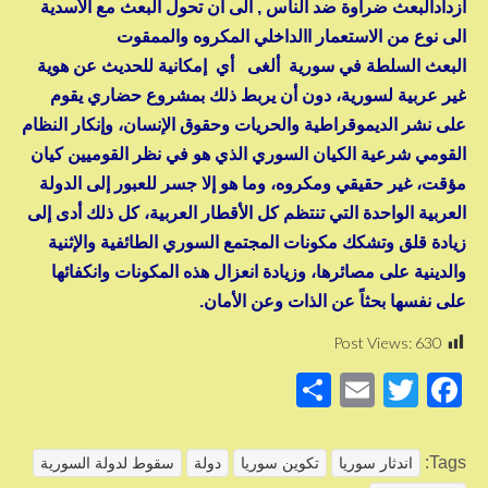
ازدادالبعث ضراوة ضد الناس , الى أن تحول البعث مع الأسدية
الى نوع من الاستعمار االداخلي المكروه والممقوت
البعث السلطة في سورية ألغى أي إمكانية للحديث عن هوية
غير عربية لسورية، دون أن يربط ذلك بمشروع حضاري يقوم
على نشر الديموقراطية والحريات وحقوق الإنسان، وإنكار النظام
القومي شرعية الكيان السوري الذي هو في نظر القوميين كيان
مؤقت، غير حقيقي ومكروه، وما هو إلا جسر للعبور إلى الدولة
العربية الواحدة التي تنتظم كل الأقطار العربية، كل ذلك أدى إلى
زيادة قلق وتشكك مكونات المجتمع السوري الطائفية والإثنية
والدينية على مصائرها، وزيادة انعزال هذه المكونات وانكفائها
على نفسها بحثاً عن الذات وعن الأمان.
Post Views:
630
S
E
T
F
h
m
wi
a
ar
ail
tt
c
Tags:
اندثار سوريا
تكوين سوريا
دولة
سقوط لدولة السورية