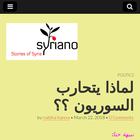
Stories of Syria
syriano
POLITICS
لماذا يتحارب
السوريون ؟؟
by
nabiha hanna
•
March 22, 2018
•
0 Comments
نبيهة حنا: