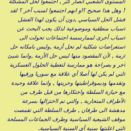
المستوى الشعبي انصار كثر , اجتمعوا لحل المشكلة
! وهل هذا صحيح ؟او انهم اجتمعوا لسبب آخر ؟ لقد
فشل الحل السياسي ,دون أن يكون لهذا الفشل
اسباب منطقية وموضوعية لذلك يجب البحث عن
أسباب أخرى لممارسسة اجتماعات تحولت الى
استعراضات شكلية لم تحل أزمة ,وليس بامكانه حل
أزمة , لأن المقصود منها ليس حل الأزمة ,وانما شيئ
آخر و بصراحة هو ممارسة لتغطية الحلول العسكرية
التي لم يكن لها أصلا أي علاقة مع سوريا ورقيها
وتقدمها وديموقراطيتها وحريتها , وانما علاقة وحيدة
مع حيازة السلطة واحتكارها من قبل طرف من
الأطراف المتحاربة , والتي تم ااختزالها بسرعة
مدهشة الى طرفان , طرف السلطة التي تقمصت
موقف الشيعية السياسية وطرف الجماعات المسلحة
التي اعلنتها سنية أي السنية السياسية.