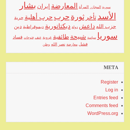
بشار
المعارضة
ايران
المرأة
سورية
المجازر
الأسد
حرب
ثورة
حرب أهلية
تأخر
حرية
ديكتاتورية
داعش
حزب الله
دين
ديموقراطية
دولة
سوريا
شبيحة
طائفية
فساد
عروبة
عنف
سياسة
فتوحات
فشل
نصر الله
معارضة
وطن
META
Register
Log in
Entries feed
Comments feed
WordPress.org