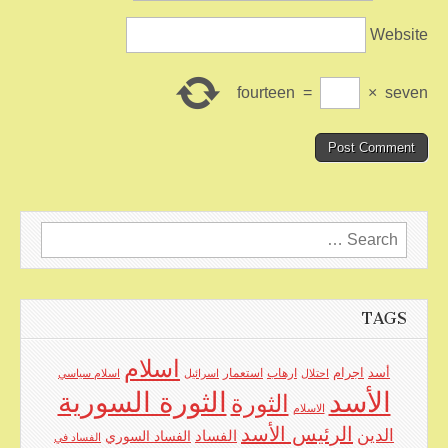
Website
fourteen
=
×
seven
Search
for:
TAGS
اسلام
اجرام
أسد
ارهاب
استعمار
احتلال
اسرائيل
اسلام سياسي
الأسد
الثورة السورية
الثورة
الاسلام
الرئيس الأسد
الدين
الفساد
الفساد السوري
الفساد في