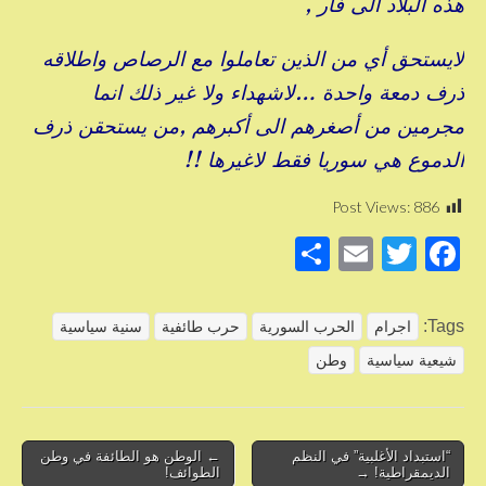
هذه البلاد الى فأر ,
لايستحق أي من الذين تعاملوا مع الرصاص واطلاقه
ذرف دمعة واحدة …لاشهداء ولا غير ذلك انما
مجرمين من أصغرهم الى أكبرهم ,من يستحقن ذرف
الدموع هي سوريا فقط لاغيرها !!
Post Views:
886
S
E
T
F
h
m
wi
a
ar
ail
tt
c
Tags:
اجرام
الحرب السورية
حرب طائفية
سنية سياسية
e
er
e
شيعية سياسية
وطن
b
o
o
Post
“استبداد الأغلبية” في النظم
← الوطن هو الطائفة في وطن
الديمقراطية! →
الطوائف!