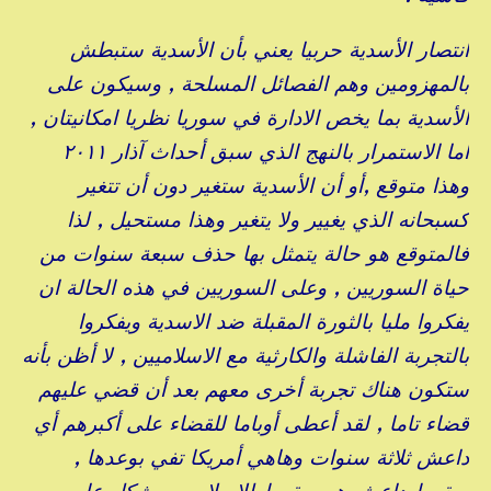
انتصار الأسدية حربيا يعني بأن الأسدية ستبطش
بالمهزومين وهم الفصائل المسلحة , وسيكون على
الأسدية بما يخص الادارة في سوريا نظريا امكانيتان ,
اما الاستمرار بالنهج الذي سبق أحداث آذار ٢٠١١
وهذا متوقع ,أو أن الأسدية ستغير دون أن تتغير
كسبحانه الذي يغيير ولا يتغير وهذا مستحيل , لذا
فالمتوقع هو حالة يتمثل بها حذف سبعة سنوات من
حياة السوريين , وعلى السوريين في هذه الحالة ان
يفكروا مليا بالثورة المقبلة ضد الاسدية ويفكروا
بالتجربة الفاشلة والكارثية مع الاسلاميين , لا أظن بأنه
ستكون هناك تجربة أخرى معهم بعد أن قضي عليهم
قضاء تاما , لقد أعطى أوباما للقضاء على أكبرهم أي
داعش ثلاثة سنوات وهاهي أمريكا تفي بوعدها ,
سقوط داعش هو سقوط للاسلاميين بشكل عام ,