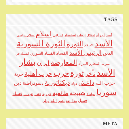
for:
TAGS
اسلام
اجرام
أسد
ارهاب
استعمار
احتلال
اسرائيل
اسلام سياسي
الأسد
الثورة السورية
الثورة
الاسلام
الرئيس الأسد
الدين
الفساد
الفساد السوري
الفساد في
بشار
المعارضة
ايران
المرأة
سورية
المجازر
الأسد
حرب
ثورة
حرب أهلية
تأخر
حرية
ديكتاتورية
داعش
حزب الله
دين
ديموقراطية
دولة
سوريا
شبيحة
طائفية
فساد
عروبة
عنف
سياسة
فتوحات
فشل
نصر الله
معارضة
وطن
META