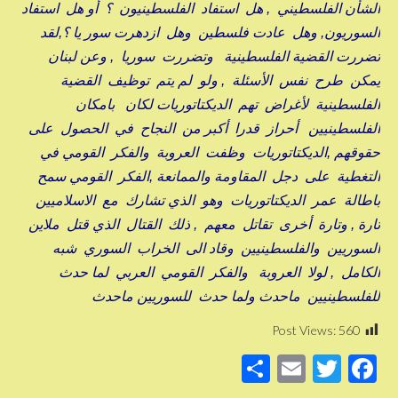
الشأن الفلسطيني , هل استفاد الفلسطينيون ؟ أو هل استفاد
السوريون, وهل عادت فلسطين وهل ازدهرت سور يا ؟,لقد
تضررت القضية الفلسطينية وتضررت سوريا , وعن لبنان
يمكن طرح نفس الأسئلة , ولو لم يتم توظيف القضية
الفلسطينية لأغراض تهم الديكتاتوريات لكان بامكان
الفلسطينيين أحراز قدرا أكبر من النجاح في الحصول على
حقوقهم ,الديكتاتوريات وظفت العروبة والفكر القومي في
التغطية على دجل المقاومة والممانعة ,الفكر القومي سمح
باطالة عمر الديكتاتوريات وهو الذي تشارك مع الاسلاميين
تارة , وتارة أخرى تقاتل معهم , ذلك القتال الذي قتل ملاين
السوريين والفلسطينيين وقاد الى الخراب السوري شبه
الكامل , لولا العروبة والفكر القومي العربي لما حدث
للفلسطينيين ماحدث ولما حدث للسوريين ماحدث
Post Views:
560
S
E
T
F
h
m
wi
a