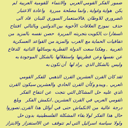
ضمور الفكر القومي العربي والانتماء للقومية العربية لم
يكن هواية وغواية , وانما مصلحة مبررة واعادة الاعتبار
الضروري للاوطان ,فالاستعمار السوري للبنان قاد الى
حذف نموزج العلاقات الأخوية بين الدولتين وبالتالي افتتاح
السفارا ت ,الكويت بتجربته المريرة حصن نفسه بالمزيد من
اتفاقيات الحماية مع الغرب والمزيد من القواعد العسكرية
الغربية , وهكذا سعت الدولة القطرية بوسائلها الذاتية للدفاع
عن نفسها وعن قطريتها واستقلالها بالشكل الموجودة به
وليس بالشكل الذي يراد لها أن تكون به
لقد كان القرن العشرين القرن الذهبي للفكر القومي
العربي , ويبدو وكأن القرن الحادي والعشرين سيكون القرن
الذي عليه حل المشاكل التي نتجت عن انتفاخ الفكر
القومي العربي في القرن العشرين , انكمش الفكر وبلغ
درجة عالية من الانكماش حتى في أوائل هذا القرن, تصوروا
حال هذا الفكر لولا بقاء المشكلة الفلسطينية بدون حل
ولولا سياسة اسرائيل التي لم تتوقف عن الااستفزاز والابتزاز