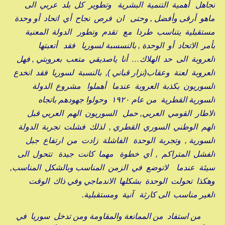
تجاهل أهمية التنمية البشرية وتطوير كل بلد عربي الى
ماهو أرقى وأفضل , وحتى ان فرص نجاح أي اتحاد أو وحدة
مستقبلية يتناسب طردا مع تقدم وتطور الدولة المعنية
بأمر الاتحاد أو الوحدة , بالنسسبة لسوريا فقد أتعبتها
العروبة الى حد الهلاك… أنا ياصديقي متعب بعروبتي , فهل
العروبة لعنة وعقاب(نزار قباني ), بالنسبة لسوريا فقد انخدع
السوريون بكذبة العروبة عندما أهملوا مشروع الدولة
السورية القطرية من عام ١٩٢٠ وحولوا جهودهم باتجاه
الاطار القومي العربي, حمل السوريون الهم العربي قبل
الهم الوطني السوري القطري , لذلك فشلت تجربة الدولة
السورية , وتجربة الوحدة الفاشلة زادت من ارتفاع جبل
الفشل المتراكم , أي خطوة مهما كانت جيدة تتحول الى
سيئة عندما لاتوضع في الزمن المناسب وبالشكل المناسب,
وهكذا تحولت الوحدة بشكلها الاندماجي وفي ذاك الوقت
الغير مناسب الى كارثة آنية ومستقبلية.
من استفاد من الممانعة والمقاومة ومن تدخل سوريا في