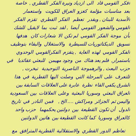
افكر القومي قاد الى ازدياد وتيرة الفكر القطري , خاصة
بعد مناسبات مؤلمة كغزو العراق للكويت واستعمار
الأسدية للبنان , وبقدر تعظم الفكر القطري تقزم الفكر
القومي والشعور القومي أيضا , لقد ثبت بما لايقبل للشك
بأن موجة الفكر القومي لم تكن الا شعارات كان هدفها
تسويق الديكتاتوريات للسيطرة والاستغلال والبقاء بتوظيف
الفكر القومي لهذه الغاية , يتقزم الفكرالقومي الوحدوي
باستمرار, فلم يعد هناك من وجود مهيمن للبعثي عقائديا في
حزب البعث , والرهموجة الناصرية التوحيدية تبخرت ,
للتعرف على المرحلة التي وصلت اليها القطرية في هذا
الشرق يكفي القاء نظرة عابرة على العلاقات السابقة بين
العراق البعثي وسوريا البعثية وعلى العلاقات بين السعودية
واليمن ثم الجزائر ومراكش …. الخ , فمن النادر في تاريخ
الدول أن تكون القطيعة بين دولتين يحكمهما حزب واحد
كالعراق وسوريا كما كانت القطيعة بين هاتين الدولتين
تعاظم الدور القطري والاستقلالية القطرية المترافق مع