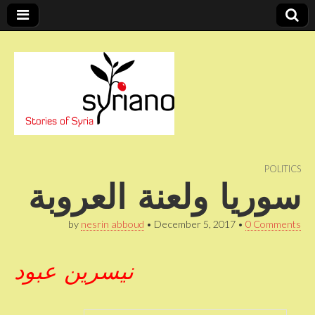
Stories of Syria
syriano
POLITICS
سوريا ولعنة العروبة
by
nesrin abboud
•
December 5, 2017
•
0 Comments
نيسرين عبود