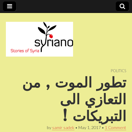
Stories of Syria
syriano
POLITICS
تطور الموت , من
التعازي الى
التبريكات !
by
samir sadek
•
May 1, 2017
•
1 Comment