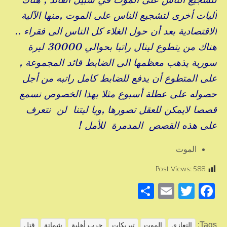
آليات أخرى لتشجيع الناس على الموت ,منها الآلية
الاقتصادية بعد أن حول الغلاء كل الناس الى فقراء ..
هناك من يتطوع لينال راتبا بحوالي 30000 ليرة
سورية يذهب معظمها الى الضابط قائد المجموعة ,
على المتطوع أن يدفع للضابط كامل راتبه من أجل
حصوله على عطلة أسبوع مثلا بهذا الخصوص نسمع
قصصا لايمكن للعقل تصورها ,ويا ليتنا لن نتعرف
على هذه القصص المدمرة للأمل !
الموت
Post Views:
588
S
E
T
F
h
m
wi
a
ar
ail
tt
c
Tags:
التعازي
الموت
تبريكات
حرب أهلية
شماتة
قتل