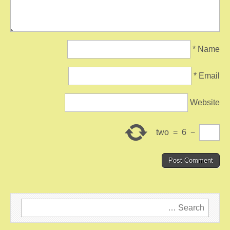
*
Name
*
Email
Website
two
=
6
−
Search
for: