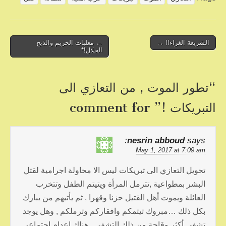
e
er
e
b
o
Post
الشريعة الغراء!! →
← معلبات الحريم والذبح
الحلال!*
navigation
o
k
“
تطور الموت , من التعازي الى
التبريكات !
” comment for
nesrin abboud
says:
May 1, 2017 at 7:09 am
تحويل التعازي الى تبريكات ليس الا محاولة اجرامية لقتل
البشر بمطواعية ,تترمل المرأة ويتيتم الطفل وتتخرب
العائلة ويموت أهل القتيل حزنا وقهرا , ثم يأتيهم من يبارك
بكل ذلك …مبروك تيتمكم وافقاركم وترملكم , وهل يوجد
تشفي أكثر وقاحة من ذلك التشفي , هناك اعدام اجتماعي