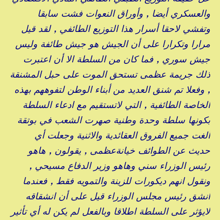
والعسكري أيضا , وأوراق النعوات فشت سابقا
وتفشي لاحقا أسرار هذا التوزيع الطائفي , لقد قيل
مرارا وتكرارا على أن الجيش هو جيش طائفة وليس
جيش سوري , فما كان من السلطة الا أن اعتبرت
ذلك جريمة عظمى تستحق الموت على حبل المشنقة
, وفعلا تم شنق العديد من أبناء الوطن لتفوههم بهذه
الخاصة الطائفية , التي لاتستقيم مع ادعاء السلطة
بكونها سلطة وحدة وطنية صهرت الشعب في بوتقة
ألغت جميع الفروق العقائدية والاثنية وجعلت أي
حديث عن الطوائف خيانةعظمى , يقولون , هاهو
رئيس الوزراء سني وهاهو وزير الدفاع مسيحي ,
ونقول انهم ديكورات للزينة والتمويه فقط , فعندما
انشق رئيس مجلس الوزراء قيل على أن انشقاقه
لايؤثر على السلطة اطلاقا وبالفعل لم يكن له أي تأثير