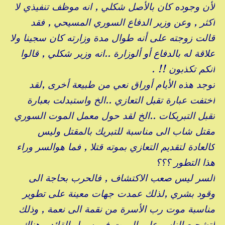
لأن وجوده كان بالأصل شكلي , انه موظف تنفيذي لا
أكثر , وعن وزير الدفاع السوري المسيحي , فقد
قالت زوجته على أنه طوال مدة وزارته كان سجينا ولا
علاقة له بالدفاع أو ألوزارة ..انه وزير شكلي , قالوا
انكم تكذبون !! .
توجد هذه الأيام أوراق نعي من طبيعة أخرى ,لقد
اختفت عبارة تقبل التعازي ..الخ واستبدلت بعبارة
تقبل التبريكات ..الخ لقد حول معمل الموت السوري
مقتل شاب الى مناسبة للتبريك بالمقتل وليس
كالعادة لتقديم التعازي بموته قتلا , فما هوالسر وراء
هذا التطور ؟؟؟
السر ليس صعب الاكتشاف , فالحرب بحاجة الى
وقود بشري ,لذلك عمدت جهات معينة على تطوير
مناسبة موت رب الأسرة من نقمة الى نعمة , وذلك
لتشجيع الناس على الموت في سبيل القائد , هناك