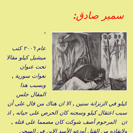
سمير صادق:
*
عام ٢٠٠٦ كتب
ميشيل كيلو مقالا
تحت عنوان
نعوات سورية ,
وبسبب هذا
المقال جلس
كيلو في الزنزانة سنين , الا ان هناك من قال على أن
سبب اعتقال كيلو وسجنه كان الحرص على حياته , اذ
أن المرحوم آصف شوكت كان مصمما على قتله ,
ولانقاذه من القتل أودعه الأسد الابن في السجن