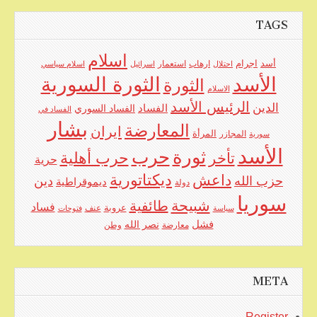
TAGS
اسلام
اجرام
أسد
ارهاب
استعمار
احتلال
اسرائيل
اسلام سياسي
الأسد
الثورة السورية
الثورة
الاسلام
الرئيس الأسد
الدين
الفساد
الفساد السوري
الفساد في
بشار
المعارضة
ايران
المرأة
سورية
المجازر
الأسد
حرب
ثورة
حرب أهلية
تأخر
حرية
ديكتاتورية
داعش
حزب الله
دين
ديموقراطية
دولة
سوريا
شبيحة
طائفية
فساد
عروبة
عنف
سياسة
فتوحات
فشل
نصر الله
معارضة
وطن
META
Register