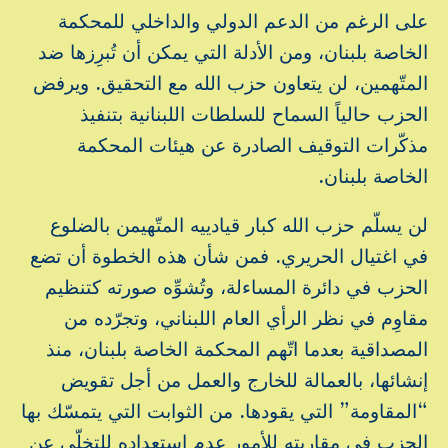
على الرغم من الدعم الدولي والداخلي للمحكمة
الخاصة بلبنان، ومن الأدلة التي يمكن أن تُبرِزها ضد
المتّهمين، لن يتعاون حزب الله مع التحقيق. ويرفض
الحزب حالياً السماح للسلطات اللبنانية بتنفيذ
مذكّرات التوقيف الصادرة عن هيئات المحكمة
الخاصة بلبنان.
لن يسلّم حزب الله كبار قيادييه المتّهيمن بالضلوع
في اغتيال الحريري. فمن شأن هذه الخطوة أن تضع
الحزب في دائرة المساءلة، وتُشوِّه صورته كتنظيم
مقاوِم في نظر الرأي العام اللبناني، وتجرّده من
المصداقية بعدما اتّهم المحكمة الخاصة بلبنان، منذ
إنشائها، بالعمالة للخارج والعمل من أجل تقويض
“المقاومة” التي يقودها. من الثوابت التي يتمسّك بها
الحزب في مقاربته للأمور عدم استعداده للتخلّي عن