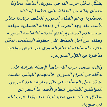
يشكّل تدخّل حزب الله في سورية، أساساً، محاولةً
لضمان بقائه عبر الحفاظ على خطوط إمداداته
العسكرية ودعم النظام السوري الحليف برئاسة بشار
الأسد. فقد وجد الحزب أن إمداداته العسكرية مهدّدة
بسبب عدم الاستقرار الذي أحدثته الانتفاضة السورية.
وهكذا، من أجل الحفاظ على خطوط الإمدادات، تدخّل
الحزب لمساعدة النظام السوري عبر خوض مواجهة
مباشرة مع الثوّار السوريين.
والآن، يسعى حزب الله جاهداً لإضفاء شرعية على
تدخّله في النزاع السوري. فالمجتمع اللبناني منقسم
بشدّة حول المسألة، في ظل معارضة عدد كبير من
المواطنين اللبنانيين لنظام الأسد، ما أسفر عن
انطلاق حملات على صعيد البلاد ضد تورّط حزب الله
في سورية.