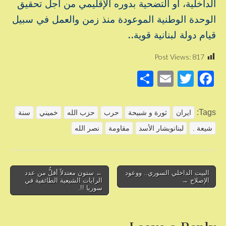
الداخلية، أو التضحية بدوره الإقليمي من أجل تحقيق
الوحدة الوطنية الموعودة منذ زمن والعمل في سبيل
قيام دولة لبنانية قوية..
Post Views:
817
S
E
T
F
h
m
wi
a
ar
ail
tt
c
Tags:
ايران
ثورة و شبيحة
حرب
حزب الله
خميني
سنة
e
er
e
شيعة .
لبنانوبشار الأسد
مقاومة
نصر الله
b
o
o
Post
البيت الداخلي السوري.. ووعود
← ستون معتدلاً أقلُّ من عدد
الإصلاح →
الرايات الشيعية الطائفية في
navigation
k
سوريا !!.