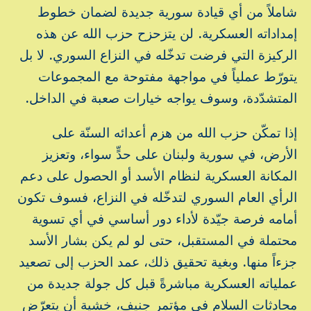
شاملاً من أي قيادة سورية جديدة لضمان خطوط
إمداداته العسكرية. لن يتزحزح حزب الله عن هذه
الركيزة التي فرضت تدخّله في النزاع السوري. لا بل
يتورّط عملياً في مواجهة مفتوحة مع المجموعات
المتشدّدة، وسوف يواجه خيارات صعبة في الداخل.
إذا تمكّن حزب الله من هزم أعدائه السنّة على
الأرض، في سورية ولبنان على حدٍّ سواء، وتعزيز
المكانة العسكرية لنظام الأسد أو الحصول على دعم
الرأي العام السوري لتدخّله في النزاع، فسوف تكون
أمامه فرصة جيّدة لأداء دور أساسي في أي تسوية
محتملة في المستقبل، حتى لو لم يكن بشار الأسد
جزءاً منها. وبغية تحقيق ذلك، عمد الحزب إلى تصعيد
عملياته العسكرية مباشرةً قبل كل جولة جديدة من
محادثات السلام في مؤتمر جنيف، خشية أن يتعرّض