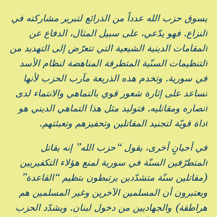
يسوق حزب الله عدداً من الذرائع لتبرير مشاركته في
النزاع. فهو يدّعي، على سبيل المثال، الدفاع عن
المقامات الدينية الشيعية التي تتعرّض إلى التهديد من
التنظيمات السنّية المتطرفة المناهضة لنظام الأسد
في سورية. وتخدم هذه الذريعة مآرب الحزب لأنها
تساعد على إثارة شعور قوي بالتماهي والانتماء لدى
أنصاره ومقاتليه. فتوليد مثل هذا التماهي الديني هو
أداة قويّة لتجنيد المقاتلين وتحفيزهم وتعبئتهم.
في أحيانٍ أخرى، يقول “حزب الله” إنه يقاتل
المتطرّفين السنّة في سورية لمنع هؤلاء التكفيريين
(مقاتلين سنّة متشدّدين يرتبطون بتظيم “القاعدة”
ويعتبرون أن المسلمين الآخرين وغير المسلمين هم
هراطقة) والجهاديين من دخول لبنان. ويشدّد الحزب