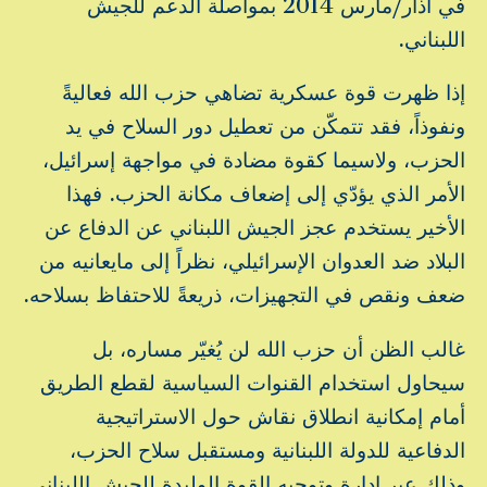
في آذار/مارس 2014 بمواصلة الدعم للجيش
اللبناني.
إذا ظهرت قوة عسكرية تضاهي حزب الله فعاليةً
ونفوذاً، فقد تتمكّن من تعطيل دور السلاح في يد
الحزب، ولاسيما كقوة مضادة في مواجهة إسرائيل،
الأمر الذي يؤدّي إلى إضعاف مكانة الحزب. فهذا
الأخير يستخدم عجز الجيش اللبناني عن الدفاع عن
البلاد ضد العدوان الإسرائيلي، نظراً إلى مايعانيه من
ضعف ونقص في التجهيزات، ذريعةً للاحتفاظ بسلاحه.
غالب الظن أن حزب الله لن يُغيّر مساره، بل
سيحاول استخدام القنوات السياسية لقطع الطريق
أمام إمكانية انطلاق نقاش حول الاستراتيجية
الدفاعية للدولة اللبنانية ومستقبل سلاح الحزب،
وذلك عبر إدارة وتوجيه القوة الوليدة للجيش اللبناني