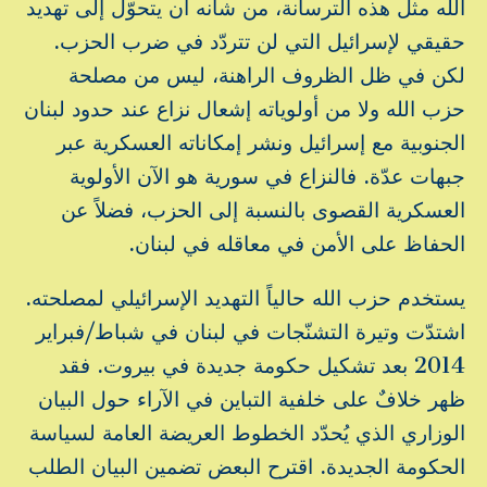
الله مثل هذه الترسانة، من شأنه أن يتحوّل إلى تهديد
حقيقي لإسرائيل التي لن تتردّد في ضرب الحزب.
لكن في ظل الظروف الراهنة، ليس من مصلحة
حزب الله ولا من أولوياته إشعال نزاع عند حدود لبنان
الجنوبية مع إسرائيل ونشر إمكاناته العسكرية عبر
جبهات عدّة. فالنزاع في سورية هو الآن الأولوية
العسكرية القصوى بالنسبة إلى الحزب، فضلاً عن
الحفاظ على الأمن في معاقله في لبنان.
يستخدم حزب الله حالياً التهديد الإسرائيلي لمصلحته.
اشتدّت وتيرة التشنّجات في لبنان في شباط/فبراير
2014 بعد تشكيل حكومة جديدة في بيروت. فقد
ظهر خلافٌ على خلفية التباين في الآراء حول البيان
الوزاري الذي يُحدّد الخطوط العريضة العامة لسياسة
الحكومة الجديدة. اقترح البعض تضمين البيان الطلب