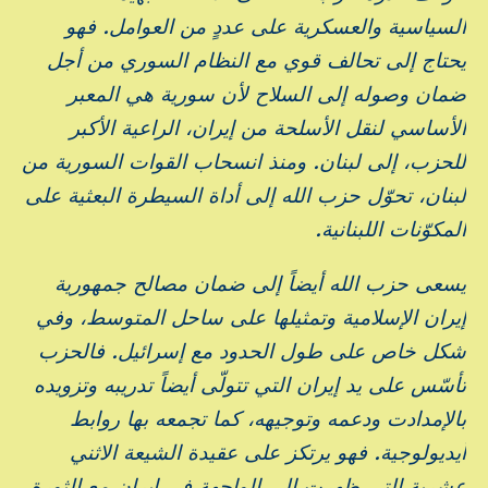
السياسية والعسكرية على عددٍ من العوامل. فهو
يحتاج إلى تحالف قوي مع النظام السوري من أجل
ضمان وصوله إلى السلاح لأن سورية هي المعبر
الأساسي لنقل الأسلحة من إيران، الراعية الأكبر
للحزب، إلى لبنان. ومنذ انسحاب القوات السورية من
لبنان، تحوّل حزب الله إلى أداة السيطرة البعثية على
المكوّنات اللبنانية.
يسعى حزب الله أيضاً إلى ضمان مصالح جمهورية
إيران الإسلامية وتمثيلها على ساحل المتوسط، وفي
شكل خاص على طول الحدود مع إسرائيل. فالحزب
تأسّس على يد إيران التي تتولّى أيضاً تدريبه وتزويده
بالإمدادت ودعمه وتوجيهه، كما تجمعه بها روابط
أيديولوجية. فهو يرتكز على عقيدة الشيعة الاثني
عشرية التي ظهرت إلى الواجهة في إيران مع الثورة