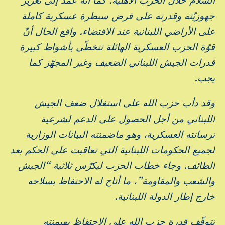
السلام خلال الحرب الأهلية. كما أنه عمد إلى تعزيز
جهوزيّته وقدرته على فرض سيطرة عسكرية كاملة
على الأراضي اللبنانية عند الاقتضاء. واقع الحال أنّ
قوّة الحزب العسكرية الهائلة تتخطّى بأشواط كبيرة
قدرات الجيش اللبناني الضعيف وغير المجهّز كما
يجب.
وقد دأب حزب الله على استغلال ضعف الجيش
اللبناني من أجل الحصول على الدعم لشرعية
ترسانته العسكرية، وهو ماضمنته البيانات الوزارية
لجميع الحكومات اللبنانية التي تعاقبت على الحكم بعد
الطائف. وجاء خطاب الحزب ليكرّس ثلاثية “الجيش
والشعب والمقاومة”، ما أتاح له الاحتفاظ بسلاحه
خارج إطار الدولة اللبنانية.
تتوقّف قدرة حزب الله على الاحتفاظ بهيمنته