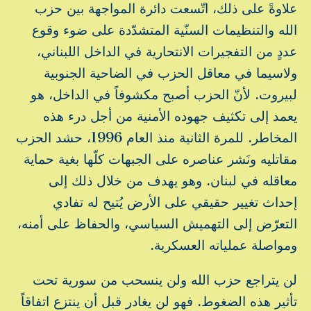
علاوةً على ذلك، اتّسعت دائرة المواجهة بين حزب
الله والتنظيمات السنّية المتشدّدة على ضوء وقوع
عددٍ من التفجيرات الانتحارية في الداخل اللبناني،
ولاسيما في معاقل الحزب في الضاحية الجنوبية
لبيروت. لأنّ الحزب أصبح مكشوفاً في الداخل، هو
يعمد إلى تكثيف جهوده الأمنية من أجل درء هذه
المخاطر. للمرة الثانية منذ العام 1996، حشد الحزب
مقاتليه ونَشر عناصره على الجبهات كلّها بغية حماية
معاقله في لبنان. وهو يهدف من خلال ذلك إلى
إحداث تغيير حقيقي على الأرض يُتيح له تفادي
التعرّض إلى التهميش السياسي، والحفاظ على أمنه،
ومواصلة عملياته العسكرية.
لن يتراجع حزب الله ولن ينسحب من سورية تحت
تأثير هذه الضغوط. فهو لن يغادر قبل أن ينتزع اتفاقاً