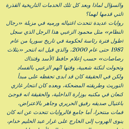
والسؤال لماذا وبعد كل تلك الخدمات التاريخية القذرة
التي قدمها لهما؟
روايات عديدة تتحدث اغتياله ورميه في مزبلة «رجال
النظام» مثل محمود الزعبي هذا الرجل الذي سجل
أطول فترة رئاسة لحكومة في تاريخ سوريا من عام
1987 حتى عام 2000، والذي قيل انه انتحر «بثلاث
رصاصات» حسب إعلام حافظ الأسد وقتذاك
وتحولت لنكتة شعبية، وقتها اتُهم الزعبي بالفساد
ولكن في الحقيقة كان قد ابدى تحفظه على مبدأ
التوريث وطريقته المضحكة، وبعده كان انتحار غازي
كنعان في مكتبه بوزارة الداخلية، والحقيقة انه فوجئ
باغتيال صديقه رفيق الحريري وجاهر بالاعتراض،
فمات منتحرا، أما جامع فالروايات تتحدث عن انه كان
ينوى الهروب إلى الخارج على غرار عبد الحليم خدام،