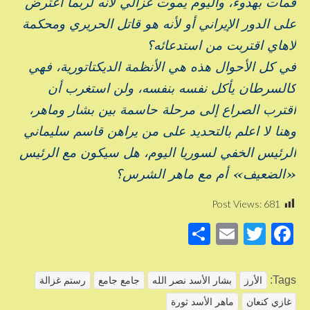
فمات بهدوء، واليوم يموت غزالي لأنه لربما اعترض
على الدور الإيراني أو لأنه هو قاتل الحريري ومحكمة
لاهاي اقتربت من استدعائه؟
في كل الأحوال هذه هي الأنظمة الديكتاتورية، فهي
كالسرطان يأكل نفسه بنفسه، ولن استغرب أن
اقترب الصراع إلى مرحلة حاسمة بين بشار وماهر،
وهنا لا اعلم بالتحديد على من يراهن قاسم سليماني
الرئيس الخفي لسوريا اليوم، هل سيكون مع الرئيس
«الضعيف» أم مع ماهر الشرس؟
Post Views:
681
S
E
T
F
h
m
wi
a
ar
ail
tt
c
Tags:
الأرز
بشار الأسد نصر الله
جامع جامع
رستم غزالة
e
er
e
غازي كنعان
ماهر الأسد ثورة