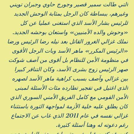
التي طالت سمير قصير وجورج حاوي وجبران تويني
وغيرهم، ببساطة كان الرجل بمثابة الوحش الجديد
للرئيس بشار الأسد الذي استغنى عمليا عن كل
«وحوش والده الأمنيين» واستعان بوحشه الجديد.
تملك غزالي الغرور القاتل بعد نيله رضا الرئيس ورضا
«الرئيس المكرر» ماهر الأسد وبات الرجل الأقوى
في منظومة الأمن للنظام بل أقوى من آصف شوكت
صهر الرئيس زوج بشرى الأسد، وكان التنافر كبيرا
بين غزالي وآصف بسبب كراهية ماهر الأسد لصهره
الذي اغتيل في تفجير تطارده مئات الأسئلة لمبنى
الأمن القومي مع كامل الفريق الأمني السوري الذي
كان يطلق عليه خلية الأزمة لمواجهة الثورة باستثناء
غزالي نفسه في عام 2011 الذي غاب عن الاجتماع
رغم دعوته له وهنا أسئلة كثيرة.
كنت قد كتبت قبل شهر تقريبا في هذه الزاوية وتحت