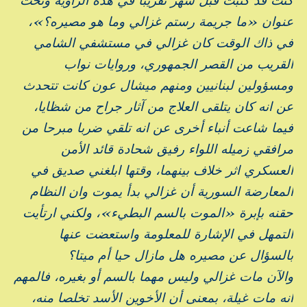
عنوان «ما جريمة رستم غزالي وما هو مصيره؟»،
في ذاك الوقت كان غزالي في مستشفي الشامي
القريب من القصر الجمهوري، وروايات نواب
ومسؤولين لبنانيين ومنهم ميشال عون كانت تتحدث
عن انه كان يتلقى العلاج من آثار جراح من شظايا،
فيما شاعت أنباء أخرى عن انه تلقي ضربا مبرحا من
مرافقي زميله اللواء رفيق شحادة قائد الأمن
العسكري اثر خلاف بينهما، وقتها ابلغني صديق في
المعارضة السورية أن غزالي بدأ يموت وان النظام
حقنه بإبرة «الموت بالسم البطيء»، ولكني ارتأيت
التمهل في الإشارة للمعلومة واستعضت عنها
بالسؤال عن مصيره هل مازال حيا أم ميتا؟
والآن مات غزالي وليس مهما بالسم أو بغيره، فالمهم
انه مات غيلة، بمعنى أن الأخوين الأسد تخلصا منه،