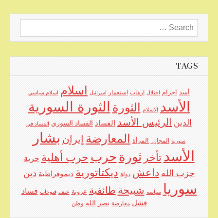
Search
for:
TAGS
اسلام
اجرام
أسد
ارهاب
استعمار
احتلال
اسرائيل
اسلام سياسي
الأسد
الثورة السورية
الثورة
الاسلام
الرئيس الأسد
الدين
الفساد
الفساد السوري
الفساد في
بشار
المعارضة
ايران
المرأة
سورية
المجازر
الأسد
حرب
ثورة
حرب أهلية
تأخر
حرية
ديكتاتورية
داعش
حزب الله
دين
ديموقراطية
دولة
سوريا
شبيحة
طائفية
فساد
عروبة
عنف
سياسة
فتوحات
فشل
نصر الله
معارضة
وطن