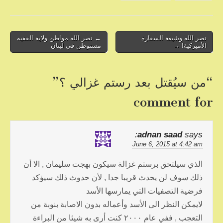
b
o
o
Post
نصر الله وشيعة السفارة
← نصر الله مواطن ولاية الفقيه
الأميركية! →
مستوطن في لبنان
navigation
k
“
من سيُقتل بعد رستم غزالي ؟
”
comment for
adnan saad
says:
June 6, 2015 at 4:42 am
الذي سيلتحق برستم غزالة سيكون بهجت سليمان , الا أن
ذلك سوف لن يحدث قريبا جدا , لأن حدوث ذلك سيؤكد
فرضية التصفيات التي يمارسها الأسد
لايمكن النظر الى الأسد وأعماله بدون الاصابة بنوبة من
التعجب , ففي عام ٢٠٠٠ كنت أرى به شيئا من البراءة