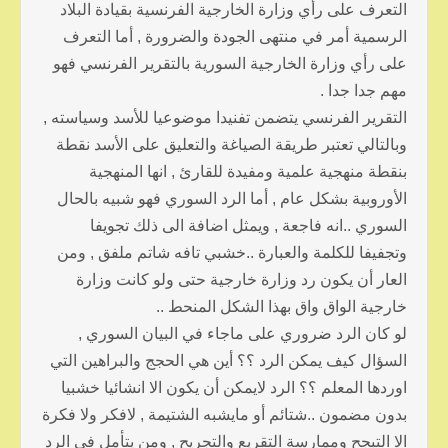
التعرف على رأي وزارة الخارجية الفرنسية بقيادة البلاد
الرسمية أمر في منتهى الجودة والضرورة , أما التعرف
على رأي وزارة الخارجية السورية بالتقرير الفرنسي فهو
مهم جدا جدا .
التقرير الفرنسي يتضمن تفنيدا موضوعيا للأسد وسياسته ,
وبالتالي تعتبر طريقة الصياغة والتعليق على الأسد نقطة
بنقطة منهجية علمية ومفيدة للقارئ , انها المنهجية
الأوروبية بشكل عام , أما الرد السوري فهو شبيه بالحال
السوري ..انه فاجعة , ويمثل اضافة الى ذلك تجويفا
وتجفيفا للكلمة والعبارة ..خشبي تافه شاتم ملفق , ومن
العار أن يكون رد وزارة خارجية حتى ولو كانت وزارة
خارجية الواق واق بهذا الشكل المنحط ..
لو كان الرد ضروري على ماجاء في البيان السوري ,
السؤال كيف يمكن الرد ؟؟ أين هي الحجج والبراهين التي
اوردها المعلم ؟؟ الرد لايمكن أن يكون الا انشائيا خشبيا
بدون مضمون ..شتائم أو مايشبه الشتيمة , لافكر ولا فكرة
الا التبجح وممارسة التقريع والتجريح , ومن يتأمل في الرد