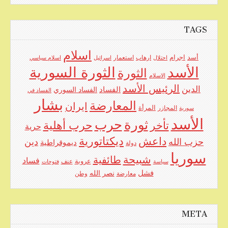
for:
TAGS
اسلام
اجرام
أسد
ارهاب
استعمار
احتلال
اسرائيل
اسلام سياسي
الأسد
الثورة السورية
الثورة
الاسلام
الرئيس الأسد
الدين
الفساد
الفساد السوري
الفساد في
بشار
المعارضة
ايران
المرأة
سورية
المجازر
الأسد
حرب
ثورة
حرب أهلية
تأخر
حرية
ديكتاتورية
داعش
حزب الله
دين
ديموقراطية
دولة
سوريا
شبيحة
طائفية
فساد
عروبة
عنف
سياسة
فتوحات
فشل
نصر الله
معارضة
وطن
META