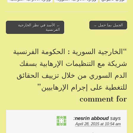
b
o
o
Post
الجمل بما حمل →
← الأسد في نظر الخارجية
الفرنسية
navigation
k
“
الخارجية السورية : الحكومة الفرنسية
شريكة مع التنظيمات الإرهابية بسفك
الدم السوري من خلال تزييف الحقائق
للتغطية على إجرام الإرهابيين
”
comment for
nesrin abboud
says:
April 28, 2015 at 10:54 am