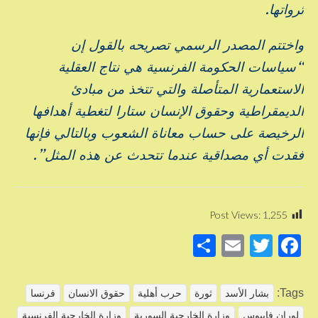
ثرواتها.
واختتم المصدر الرسمي تصريحه بالقول إن
“سياسات الحكومة الفرنسية هي نتاج العقلية
الاستعمارية المتأصلة والتي تتخذ من مبادئ
الديمقراطية وحقوق الإنسان ستارا لتغطية أهدافها
الرخيصة على حساب معاناة الشعوب وبالتالي فإنها
فقدت أي مصداقية عندما تتحدث عن هذه المثل”.
Post Views:
1,255
S
E
T
F
h
m
wi
a
ar
ail
tt
c
Tags:
بشار الأسد
ثورة
حرب أهلية
حقوق الانسان
فرنسا
e
er
e
لوران فابيوس
وزارة الخارجية السورية
وزارة الخارجية الفرنسية