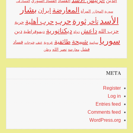
الدين
الفساد
الفساد السوري
الفساد في
بشار
المعارضة
ايران
المرأة
سورية
المجازر
الأسد
حرب
ثورة
حرب أهلية
تأخر
حرية
ديكتاتورية
داعش
حزب الله
دين
ديموقراطية
دولة
سوريا
شبيحة
طائفية
فساد
عروبة
عنف
سياسة
فتوحات
فشل
نصر الله
معارضة
وطن
META
Register
Log in
Entries feed
Comments feed
WordPress.org