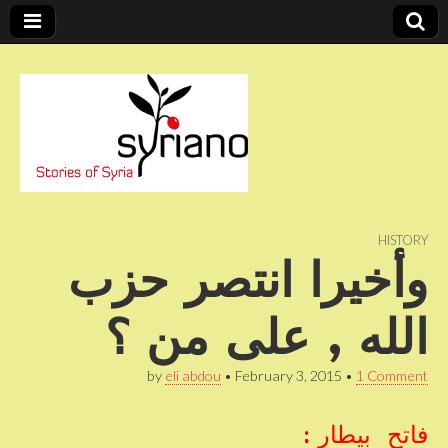
Stories of Syria
syriano
HISTORY
وأخيرا انتصر حزب
الله , على من ؟
by
eli abdou
•
February 3, 2015
•
1 Comment
فاتح بيطار :