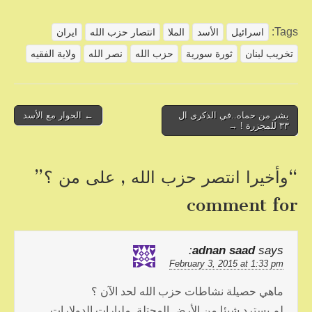
h
m
wi
a
ar
ail
tt
c
Tags:
اسرائيل
الأسد
الملا
انتصار حزب الله
ايران
e
er
e
تخريب لبنان
ثورة سورية
حزب الله
نصر الله
ولاية الفقيه
b
o
o
Post
بشر من حماه..في الذكرى ال
← الحوار مع الأسد
٣٣ للمجزرة ! →
navigation
k
“
وأخيرا انتصر حزب الله , على من ؟
”
comment for
adnan saad
says:
February 3, 2015 at 1:33 pm
ماهي حصيلة نشاطات حزب الله لحد الآن ؟
لم يسترد شيئا من الأرض المحتلة ,مليارات الدولارات