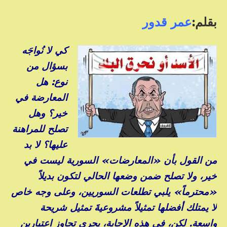
بقلم:
عمر قدور
كي لا نُواجَه
بسؤال من
نوع: هل
المعارضة في
خير؟ وهل
تصلح للمراهنة
عليها؟ لا بد
من القول بأن «المعارضات» السورية ليست في
خير، ولا تصلح ضمن وضعها الحالي لتكون بديلاً
«محترماً» يلبي تطلعات السوريين، وعلى وجه خاص
لا يمتلك أفضلها تمثيلاً مشروعيةَ تمثيل شريحة
واسعة. لكن، في هذه الإجابة، يجري تجاوز اعتبارين