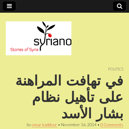
Stories of Syria
syriano
POLITICS
في تهافت المراهنة
على تأهيل نظام
بشار الأسد
by
omar kaddour
•
November 16, 2014
•
0 Comments