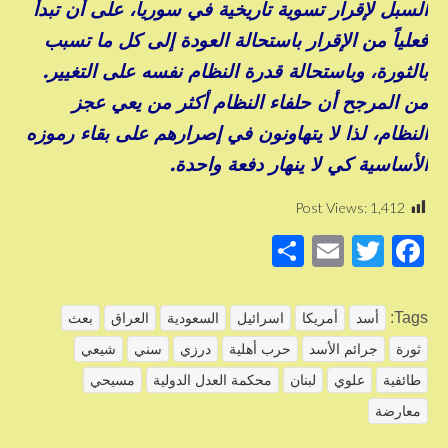
السبل لإقرار تسوية تاريخية في سوريا، على أن تبدأ
فعلياً من الإقرار باستحالة العودة إلى كل ما تسبب
بالثورة، وباستحالة قدرة النظام نفسه على التغيير.
من المرجح أن حلفاء النظام أكثر من يعي عجز
النظام، لذا لا يتهاونون في إصرارهم على بقاء رموزه
الأساسية كي لا ينهار دفعة واحدة.
Post Views:
1,412
S
E
T
F
h
m
wi
a
ar
ail
tt
c
Tags:
أسد
أمريكا
اسرائيل
السعودية
العراق
بعث
e
er
e
ثورة
جرائم الأسد
حرب أهلية
درزي
سني
شيعي
b
طائفية
علوي
لبنان
محكمة العدل الدولية
مسيحي
o
معارضة
o