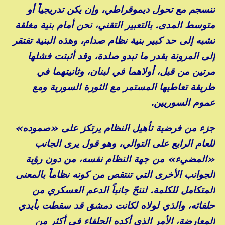
تنسجم مع تحول ديموقراطي، وإن يكن تدريجياً أو
متوسط المدى. بالتعبير التقني، نحن أمام بنية مغلقة
تشبه إلى حد كبير بنية نظام صدام، وهذه البنية تفتقر
إلى المرونة بقدر ما تبدو صلدة، وقد أثبتت فشلها
مرتين من قبل، أولاهما في لبنان، وثانيتهما في
طريقة تعاطيها المستمر مع الثورة السورية ومع
عموم السوريين.
جزء من فرضية تأهيل النظام يرتكز على «صموده»
للعام الرابع على التوالي، وهو قول يرى الجانب
«المضيء» من جهة النظام نفسه، من دون رؤية
الجوانب الأخرى التي تنتقص من كونه نظاماً بالمعنى
المتكامل للكلمة. لننحّ جانباً الدعم العسكري من
حلفائه، والذي لولاه لكانت دمشق قد سقطت بأيدي
المعارضة، الأمر الذي أكده الحلفاء في أكثر من