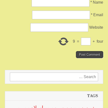
*
Name
*
Email
Website
9
=
+
four
Search
for:
TAGS