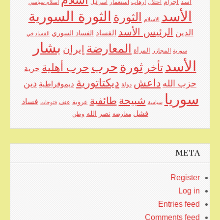
اسلام
اجرام
أسد
ارهاب
استعمار
احتلال
اسرائيل
اسلام سياسي
الأسد
الثورة السورية
الثورة
الاسلام
الرئيس الأسد
الدين
الفساد
الفساد السوري
الفساد في
بشار
المعارضة
ايران
المرأة
سورية
المجازر
الأسد
حرب
ثورة
حرب أهلية
تأخر
حرية
ديكتاتورية
داعش
حزب الله
دين
ديموقراطية
دولة
سوريا
شبيحة
طائفية
فساد
عروبة
عنف
سياسة
فتوحات
فشل
نصر الله
معارضة
وطن
META
Register
Log in
Entries feed
Comments feed