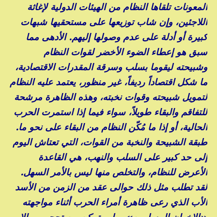
المعونات تلقاها النظام من الهيئات الدولية لإغاثة
اللاجئين، وإن شاب توزيعها على مستحقيها شبهات
كبيرة أو أدلة على عدم وصولها إليهم. الأدهى مما
سبق هو إعطاء الضوء الأخضر لقوات النظام
وشبيحته ليقوما بسلب وسرقة المقدرات الاقتصادية،
ما شكل اقتصاداً رديفاً، غير منظور، يعتمد عليه النظام
لتمويل شبيحته وقوات نخبته، وهذه الظاهرة مرشحة
للتفاقم والبقاء طويلاً، سواء فيما إذا استمرت الحرب
الحالية، أو إذا ما مُكّن النظام من البقاء على نحو ما.
طبقة الشبيحة والنخبة من القوات، التي تعتاش اليوم
إلى حد كبير على السلب والنهب، هي القاعدة
الأعرض للنظام، والتخلص منها ليس بالأمر السهل.
لقد تطلب مثل ذلك حوالى عقد من الزمن من الأسد
الأب الذي رعى ظاهرة أمراء الحرب أثناء مواجهته
«الإخوان المسلمين»، ولم يتمكن من تحجيمهم إلا