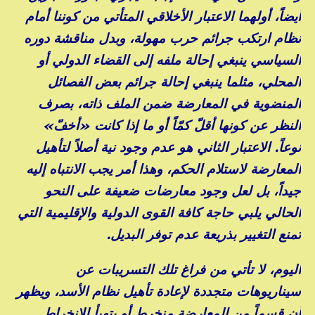
أيضاً، أولهما الاعتبار الأخلاقي المتأتي من كوننا أمام
نظام ارتكب جرائم حرب مهولة، وبدل مناقشة دوره
السياسي ينبغي إحالة ملفه إلى القضاء الدولي أو
المحلي، مثلما ينبغي إحالة جرائم بعض الفصائل
المنضوية في المعارضة ضمن الملف ذاته، بصرف
النظر عن كونها أقلّ كمّاً أو ما إذا كانت «أخفّ»
نوعاً. الاعتبار الثاني هو عدم وجود نية أصلاً لتأهيل
المعارضة لاستلام الحكم، وهذا أمر يجب الانتباه إليه
جيداً، بل لعل وجود معارضات ضعيفة على النحو
الحالي يلبي حاجة كافة القوى الدولية والإقليمية التي
تمنع التغيير بذريعة عدم توفر البديل.
اليوم، لا تأتي من فراغ تلك التسريبات عن
سيناريوهات متجددة لإعادة تأهيل نظام الأسد، ويظهر
أن قسماً من المعارضة منخرط أو يتهيأ للانخراط