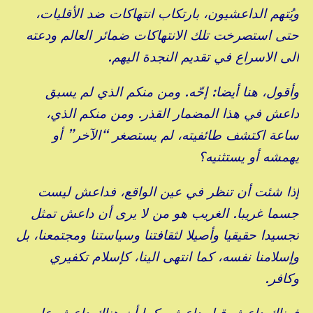
ويُتهم الداعشيون، بارتكاب انتهاكات ضد الأقليات،
حتى استصرخت تلك الانتهاكات ضمائر العالم ودعته
الى الاسراع في تقديم النجدة اليهم.
وأقول، هنا أيضا: إحّه. ومن منكم الذي لم يسبق
داعش في هذا المضمار القذر. ومن منكم الذي،
ساعة اكتشف طائفيته، لم يستصغر “الآخر” أو
يهمشه أو يستثنيه؟
إذا شئت أن تنظر في عين الواقع، فداعش ليست
جسما غريبا. الغريب هو من لا يرى أن داعش تمثل
تجسيدا حقيقيا وأصيلا لثقافتنا وسياستنا ومجتمعنا، بل
وإسلامنا نفسه، كما انتهى الينا، كإسلام تكفيري
وكافر.
فهناك داعش قبل داعش، كما أن هناك داعش على