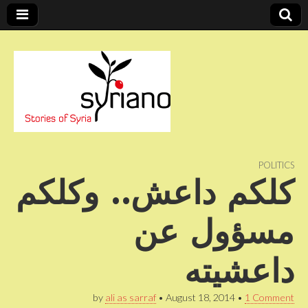
Stories of Syria
syriano
POLITICS
كلكم داعش.. وكلكم
مسؤول عن
داعشيته
by
ali as sarraf
•
August 18, 2014
•
1 Comment