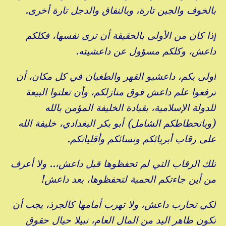
بالخوف والجبن تارة، وبالنفاق والدجل تارة أخرى.
إذا كان من الأولى بالحقيقة أن ترى نفسها، فكلكم
داعش، وكلكم مسؤول عن داعشيته.
أولى بكم، داعشيو القهر والطغيان في كل مكان، أن
ترفعوا علم داعش فوق منازلكم، وأن تعلنوا البيعة
للدولة الإسلامية، بقيادة الخليفة المؤمن بالله
(وبانحطاطكم الشامل) أبو بكر البغدادي، خليفة الله
على رقاب أبريائكم ونسائكم وأقلياتكم.
تلك الرقاب التي لم تحفظوها قبل داعش،.. ولا أعرف
من أين جاءتكم الحمية لتحفظوها، بعد داعش!
لكي تحارب داعش، ولا تهرب أمامها كالجرذ، يجب أن
تكون طاهر اليد من المال العام، نبيلا حيال حقوق