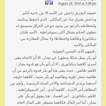
August 19, 2014 at 5:09 pm
حقيقة لايفترق داعش عن الأسد الا من ناحية الكم ,
وداعش يفترق جدا عن المالكي , الذي احتفظ ببدائيته
وانحطاطه بالرغم من وجود جو في العراق يسسمح له
بتطوير الحكم بشكل أكثر ديموقراطية . الأسد فلتان
ديكتاتوريا وطائفيا وانحطاطا ولا مجال للمقارنة بين
المالكي والأسد
, فبينهم آلاف السنين الضوئية
أبو بكر يمثل شكلا متطورا عن بشار , الا أن الاتجاه يبقى
أسدي كلاهما ديكتاتوري , الا أن أبو بكر هو قدوة بشار ,
كلاهم طائفي , حيث يبقى هنا أبو بكر قدوة بالرغم من أن
طائفية بشار علوية وطائفية أبو بكر سنية , كلاهما خليفة ,
أحدهما يرتدي الدشداشة والآخر البدلة الرسمية , وأهم من
المظاهر أمر الأبدية , كلاهما أبدي , أمر الديموقراطية ,
كلاهم ديكتاتوري , أمر الفساد , هنا يتفوق أبو بكر على
بشار , أما امر المال فكلاهما يسيطر على المال العام