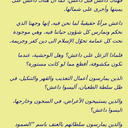
يمينها وأخرى على شمالها.
داعش مرآةٌ حقيقيةٌ لما نحن فيه. إنها وجهنا الذي
نحكم ونمارس كل شؤون حياتنا فيه. وهي موجودة
تحت كل عمامة تحوّل الإسلام الى دين كفر وجريمة.
فلماذا الزعل على داعش؟ وهل الوحشية، عندما
تكون مكشوفة، أفظع مما لو كانت مستورة؟
الذين يمارسون أعمال التعذيب والقهر والتنكيل، في
ظل سلطة الطغيان، أليسوا داعش؟
والذين يستبيحون الأعراض، في السجون وخارجها،
أليسوا داعش؟
والذين يمارسون سلطاتهم بالعنف باسم “الصمود