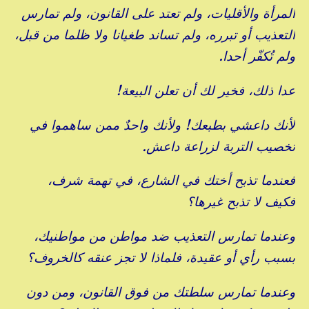
المرأة والأقليات، ولم تعتد على القانون، ولم تمارس
التعذيب أو تبرره، ولم تساند طغيانا ولا ظلما من قبل،
ولم تُكفّر أحدا.
عدا ذلك، فخير لك أن تعلن البيعة!
لأنك داعشي بطبعك! ولأنك واحدٌ ممن ساهموا في
تخصيب التربة لزراعة داعش.
فعندما تذبح أختك في الشارع، في تهمة شرف،
فكيف لا تذبح غيرها؟
وعندما تمارس التعذيب ضد مواطن من مواطنيك،
بسبب رأي أو عقيدة، فلماذا لا تجز عنقه كالخروف؟
وعندما تمارس سلطتك من فوق القانون، ومن دون