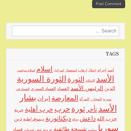
Search
for:
TAGS
اسلام
اجرام
أسد
ارهاب
استعمار
احتلال
اسرائيل
اسلام سياسي
الأسد
الثورة السورية
الثورة
الاسلام
الرئيس الأسد
الدين
الفساد
الفساد السوري
الفساد في
بشار
المعارضة
ايران
المرأة
سورية
المجازر
الأسد
حرب
ثورة
حرب أهلية
تأخر
حرية
ديكتاتورية
داعش
حزب الله
دين
ديموقراطية
دولة
سوريا
شبيحة
طائفية
فساد
عروبة
عنف
سياسة
فتوحات