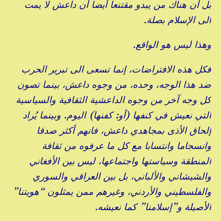
بل أن هناك من يبدو مقتنعا أيضا أن داعش لا يمت
الى الإسلام بصلة.
وهذا ليس هو الواقع.
فكل هذه الافتراضات، إنما تسعى الى تبرير الحرب
ضد هذا الوجه، وحده، من وجوه داعش، بينما تصون
كل وجه آخر من وجوه الداعشية الثقافية والسياسية
التي نعيش في كنفها (أو: كفنها) اليوم. وبينما يُراد
إلحاق الأذى بمجاهدي داعش، فانهم أكثر صدقا
وانسجاما وانتسابا مع كل ما عرفوه من ثقافة
المنطقة وسياستها واجتماعها، ليس بين الأفغاني
والشيشاني والألباني، بل بين العراقي والسوري
والفلسطيني والأردني، وغيرهم ممن يمثلون “هويتنا”
الأصيلة و”إسلامنا” كما نعيشه.