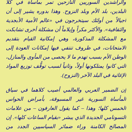
والراشدين السوريين النازحين تمر بمأساة في كلا
البلدين، بلد الأم وبلد النزوح. وهذا بدوره يشير إلى أن
أجيالاً من أولئك سيتخرجون في «عالم الأمية الأبجدية
والثقافية». والأكثر مكراً وإيلاماً أن مشكلة أخرى تشابكت
مع المشكلة المذكورة، وهي إمكانية القيام بتقديم
الامتحانات، في ظروف تنتفي فيها إمكانات العودة إلى
الوطن الأم بسبب تهدم ما لا يحصى من المأوى والمنازل،
التي كانوا يمتلكونها أولاً، وثانياً لسبب توقُّف توزيع المواد
الإغاثية في البلد الآخر (النزوح).
إن الضمير العربي والعالمي أصيب كلاهما في سياق
المأساة السورية غير المسبوقة، بأمراض الحواس
الخمس كلها؛ وهذا – كما يقول العارفون – من علامات
التسونامي الجديدة الذي يبشر «بقيام الساعات كلها». إن
المصالح الكامنة وراء ضمائر السياسيين الجدد من