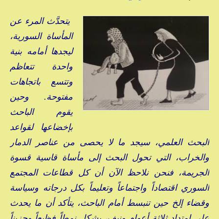
يتحدَّث المرء عن
المأساة السورية،
ليجدها أمامه بنية
واحدة تتعاظم
وتتسع باتجاهات
مفتوحة. وحين
يقوم الباحث
بإخضاعها لقواعد
البحث العلمي، سيجد ما لا يحصى من عناصر الدمار
والخراب، التي تحول البحث إلى مأساة قاسية قسوة
الجريمة، فنحن نلاحظ الآن أن كل قطاعات المجتمع
السوري اقتصاداً واجتماعاً وتعليماً بكل درجاته وسياسة
وقضاء إلخ حين تنبسط أمام الباحث، يتأكد أن ما يحدث
على امتداد ثلاثة أعوام ونيف، يشكل نمطاً فظيعاً وحزيناً