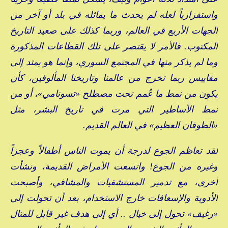
واستفزازياً لعله لم يحدث ما يماثله في بلد أو آخر من
الجهات الأربع في العالم، وربما كذلك على صعيد التاريخ
المكتوب. فالأمر لا يقتصر على تلك القطاعات المذكورة
وما لم يذكر منها في المجتمع السوري، وإنما هو يمتد إلى
مقاييس ربما تخرج من عالمنا وتاريخنا المألوفين، كأن
يكون من نمط ما عُمم تحت مصطلح «تسونامي»، أو من
نمط الأساطير التي مرت في تاريخ البشر، مثل
«الطوفان العظيم» في العالم القديم.
لقد تعاظم الجوع لدرجة أن يموت الناس أطفالاً وعجزاً
وغيره من الجوع! واتسعت الأمراض القديمة، ونشأت
أخرى، مع تدمير المستشفيات والمشافي، وأصبحت
الأدوية والإسعافات خارج الاستخدام، بعد أن تحولت إلى
«رغيف» تحول إلى خيال .. أي إلى هدف غير قابل للمنال