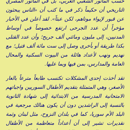
حسب المأثور الشعبي العربي، بل في المأثور المصري
التاريخي أن حكيماً ذكر في ما كتب أن «الناس يبحثون
عن قبور لإيواء موتاهم، لكن عبثاً». لقد أعلن في الأخبار
مؤخراً أن عدد الجرحى ارتفع خصوصاً في أوساط
المدنيين، إلى مليون ومائتي ألف جريح؛ وأن عدد القتلى
بكذا طريقة أو بأخرى وصل إلى ست مائة ألف قتيل؛ مع
تهديم ونهب لأعداد هائلة من البيوت السكنية والمحال
العامة والمدارس، بمن فيها وبما عليها.
لقد أخذت إحدى المشكلات تكتسب طابعاً مترعاً بالعار
الأصغر، وهي المتمثلة بتقديم الأطفال السوريين واجباتهم
الامتحانية المدرسية من الابتدائية إلى شهادة الثانوية
بالنسبة إلى الراشدين دون أن يكون هنالك مرجعية في
البلد الأم سوريا، كما في بلدان النزوح، مثل لبنان وثمة
تقديرات تشير إلى أن أعداداً متعاظمة من الأطفال