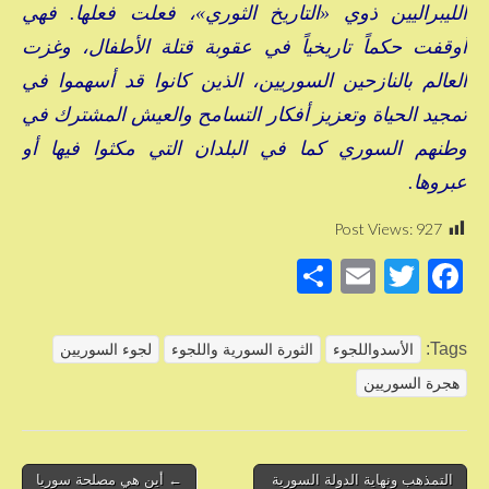
الليبراليين ذوي «التاريخ الثوري»، فعلت فعلها. فهي
أوقفت حكماً تاريخياً في عقوبة قتلة الأطفال، وغزت
العالم بالنازحين السوريين، الذين كانوا قد أسهموا في
تمجيد الحياة وتعزيز أفكار التسامح والعيش المشترك في
وطنهم السوري كما في البلدان التي مكثوا فيها أو
عبروها.
Post Views:
927
S
E
T
F
h
m
wi
a
ar
ail
tt
c
Tags:
الأسدواللجوء
الثورة السورية واللجوء
لجوء السوريين
e
er
e
هجرة السوريين
b
o
o
Post
التمذهب ونهاية الدولة السورية
← أين هي مصلحة سوريا