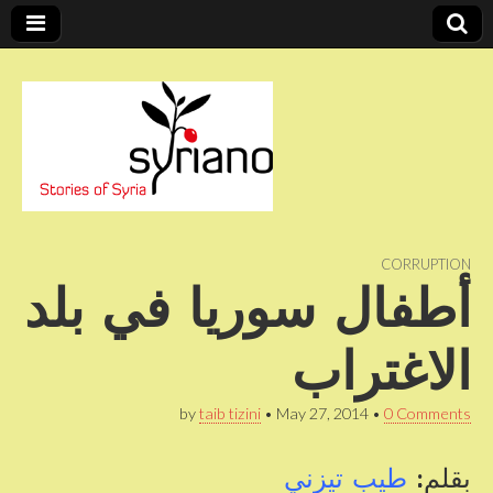
Stories of Syria
syriano
CORRUPTION
أطفال سوريا في بلد
الاغتراب
by
taib tizini
•
May 27, 2014
•
0 Comments
بقلم:
طيب تيزني