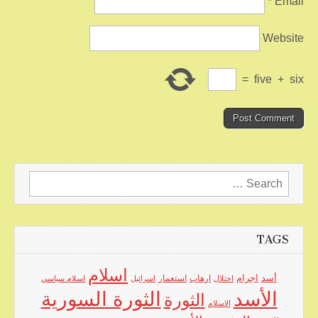
*
Email
Website
=
five
+
six
Search
for:
TAGS
اسلام
اجرام
أسد
ارهاب
استعمار
احتلال
اسرائيل
اسلام سياسي
الأسد
الثورة السورية
الثورة
الاسلام