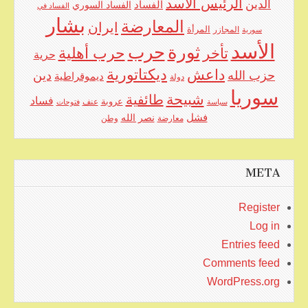
الرئيس الأسد
الدين
الفساد
الفساد السوري
الفساد في
بشار
المعارضة
ايران
المرأة
سورية
المجازر
الأسد
حرب
ثورة
حرب أهلية
تأخر
حرية
ديكتاتورية
داعش
حزب الله
دين
ديموقراطية
دولة
سوريا
شبيحة
طائفية
فساد
عروبة
عنف
سياسة
فتوحات
فشل
نصر الله
معارضة
وطن
META
Register
Log in
Entries feed
Comments feed
WordPress.org