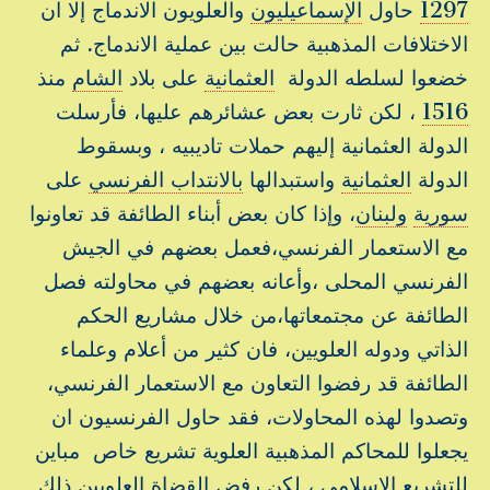
1297
حاول
الإسماعيليون
والعلويون الاندماج إلا ان
الاختلافات المذهبية حالت بين عملية الاندماج. ثم
خضعوا لسلطه الدولة
العثمانية
على بلاد
الشام
منذ
1516
، لكن ثارت بعض عشائرهم عليها، فأرسلت
الدولة العثمانية إليهم حملات تاديبيه ، وبسقوط
الدولة
العثمانية
واستبدالها
بالانتداب الفرنسي
على
سورية
ولبنان
، وإذا كان بعض أبناء الطائفة قد تعاونوا
مع الاستعمار الفرنسي،فعمل بعضهم في الجيش
الفرنسي المحلى ،وأعانه بعضهم في محاولته فصل
الطائفة عن مجتمعاتها،من خلال مشاريع الحكم
الذاتي ودوله العلويين، فان كثير من أعلام وعلماء
الطائفة قد رفضوا التعاون مع الاستعمار الفرنسي،
وتصدوا لهذه المحاولات، فقد حاول الفرنسيون ان
يجعلوا للمحاكم المذهبية العلوية تشريع خاص مباين
للتشريع الإسلامي ، لكن رفض القضاة العلويين ذلك