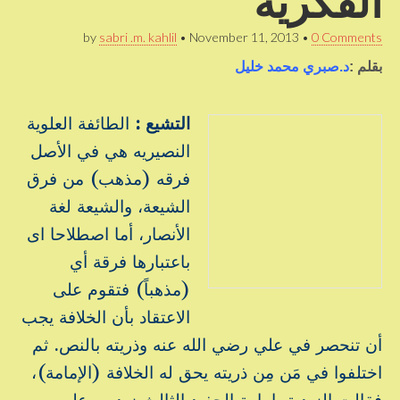
الفكرية
by
sabri .m. kahlil
•
November 11, 2013
•
0 Comments
بقلم :
د.صبري محمد خليل
التشيع :
الطائفة العلوية
النصيريه هي في الأصل
فرقه (مذهب) من فرق
الشيعة، والشيعة لغة
الأنصار، أما اصطلاحا اى
باعتبارها فرقة أي
(مذهباً) فتقوم على
الاعتقاد بأن الخلافة يجب
أن تنحصر في علي رضي الله عنه وذريته بالنص. ثم
اختلفوا في مَن مِن ذريته يحق له الخلافة (الإمامة)،
فقالت الزيدية بإمامة الحفيد الثالث زيد بن علي بين