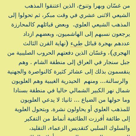
من غسّان وبهرا وتنوخ، الذين اعتنقوا المذهب
الشيعي الاثنى عشري في وقت مبكر، ثم تحولوا إلى
المذهب الشيعي العلوي. وبعض قبائلهم كالمحارزة
يرجعون نسبهم إلى الهاشميون، وبعضهم ازداد
عددهم بهجرة قبائل
طيء
(نهاية القرن الثالث
الهجري)، وغسّان الذين دفعتهم الحروب الصليبية من
جبل سنجار في العراق إلى منطقة الشام . وهم
ينقسمون بذلك إلى عشائر كثيرة كالنواصرة والجهنية
والرسالنة… ومنهم الحيدرية الغيبية وهم العلويون
شمال نهر الكبير الشمالي حاليا في منطقة بسنادا
وما حولها من الضياع … ثانيا: لا يدعي العلويون
للمذهب العلوي أو يحاولون نشرة. وبتحول العلوية
إلى طائفة أفرزت الطائفية أنماط من التفكير
والسلوك السلبي كتقديس الزعماء، التقليد،