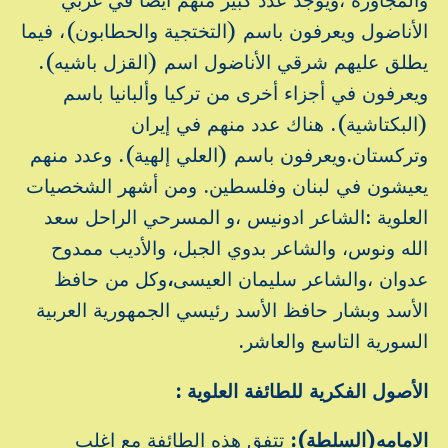
الأناضول ويعرفون باسم (التختجية والحطابون)، فيما
يطلق عليهم شرقي الأناضول اسم (القزل باشيه).
ويعرفون في أجزاء أخرى من تركيا وألبانيا باسم
(البكتاشية). هناك عدد منهم في إيران
وتركستان.ويعرفون باسم (العلي إلهية). وعدد منهم
يعيشون في لبنان وفلسطين. ومن أشهر الشخصيات
العلوية :الشاعر ادونيس ،و المسرحي الراحل سعد
الله ونوس، والشاعر بدوي الجبل، والأديب ممدوح
عدوان ،والشاعر سليمان العيسى
،
وكل من حافظ
الأسد وبشار حافظ الأسد رئيسي الجمهورية العربية
السورية التاسع والعاشر.
الأصول الفكرية للطائفة العلوية :
الامامه(السلطة):
تتفق هذه الطائفة مع اغلب