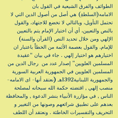
الطوائف والفرق الشيعية في القول بان
الامامه(السلطةِ) هي أصل من أصول الدين التي لا
تحتمل التأويل، وبالتالي لا تخضع للاجتهاد، والقول
بالنص والتعيين، أي أن اختيار الإمام يتم بالتعيين
الإلهي ومن خلال تحديد النص (القرآن والسنة)
للإمام.
والقول بعصمة الأئمة من الخطاْ باعتبار ان
اختيارهم هو اختيار إلهي . جاء في بيان “عقيدة
المسلمين العلويين” إصدار عدد من رجال الدين من
المسلمين العلويين في الجمهورية العربية السورية
والجمهورية اللبنانية1392هـ
(
نعتقد أنها- اى الامامه-
منصب إلهي , اقتضته حكمة الله سبحانه لمصلحة
الناس , في مؤازرة الأنبياء بنشر الدعوة , والمحافظة
بعدهم على تطبيق شرائعهم وصونها من التغيير و
التحريف والتفسيرات الخاطئة . ونعتقد أن اللطف