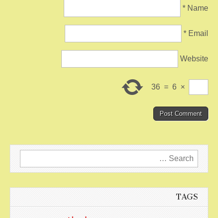
*
Name
*
Email
Website
36
=
6
×
Search
for:
TAGS