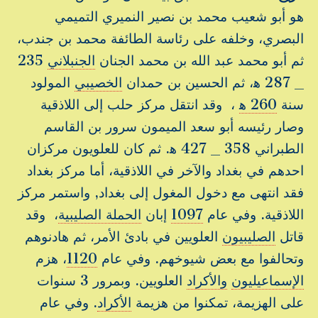
هو أبو شعيب محمد بن نصير النميري التميمي
البصري، وخلفه على رئاسة الطائفة محمد بن جندب،
ثم أبو محمد عبد الله بن محمد الجنان
الجنبلاني
235
_ 287 ه‍، ثم الحسين بن حمدان
الخصيبي
المولود
سنة
260 ه‍
، وقد انتقل مركز حلب إلى اللاذقية
وصار رئيسه أبو سعد الميمون سرور بن القاسم
الطبراني 358 _ 427 ه‍. ثم كان للعلويون مركزان
احدهم في بغداد والآخر في اللاذقية، أما مركز بغداد
فقد انتهى مع دخول المغول إلى بغداد, واستمر مركز
اللاذقية. وفي عام
1097
إبان
الحملة الصليبية
، وقد
قاتل
الصليبيون
العلويين في بادئ الأمر، ثم هادنوهم
وتحالفوا مع بعض شيوخهم. وفي عام
1120
، هزم
الإسماعيليون
والأكراد
العلويين. وبمرور 3 سنوات
على الهزيمة، تمكنوا من هزيمة
الأكراد
. وفي عام