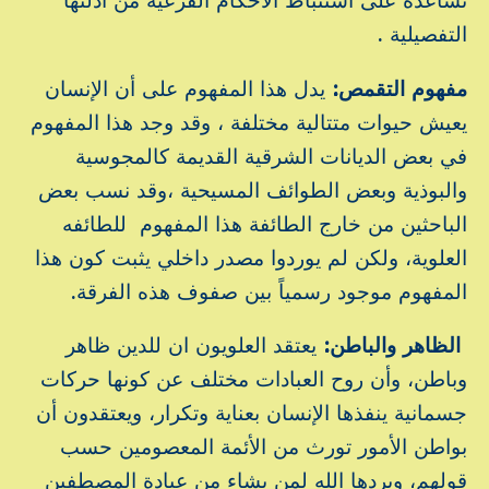
تساعده على استنباط الأحكام الفرعية من أدلتها
التفصيلية .
مفهوم التقمص:
يدل هذا المفهوم على أن الإنسان
يعيش حيوات متتالية مختلفة ، وقد وجد هذا المفهوم
في بعض الديانات الشرقية القديمة كالمجوسية
والبوذية وبعض الطوائف المسيحية ،وقد نسب بعض
الباحثين من خارج الطائفة هذا المفهوم للطائفه
العلوية، ولكن لم يوردوا مصدر داخلي يثبت كون هذا
المفهوم موجود رسمياً بين صفوف هذه الفرقة.
الظاهر والباطن:
يعتقد العلويون ان للدين ظاهر
وباطن، وأن روح العبادات مختلف عن كونها حركات
جسمانية ينفذها الإنسان بعناية وتكرار، ويعتقدون أن
بواطن الأمور تورث من الأئمة المعصومين حسب
قولهم، ويردها الله لمن يشاء من عبادة المصطفين