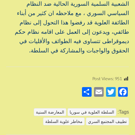
الشعبية السلمية السورية الحالية ضد النظام
السياسي السوري ، مع ملاحظه ان كثير من أبناء
الطائفة العلوية قد رفضوا هذا التحول إلى نظام
طائفي، ويدعون إلى العمل على اقامه نظام حكم
ديموقراطى تتساوى فيه الطوائف والأقليات في
الحقوق والواجبات والمشاركة في السلطة.
About these ads
Post Views:
951
S
E
T
F
h
m
wi
a
ar
ail
tt
c
Tags:
السلطة العلوية في سوريا
المعارضة السنية
e
er
e
تطييف المجتمع السري
مخاطر علوية السلطة
b