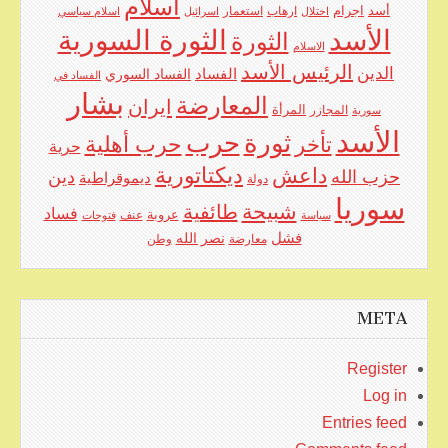
اسلام
اجرام
أسد
ارهاب
استعمار
احتلال
اسرائيل
اسلام سياسي
الأسد
الثورة السورية
الثورة
الاسلام
الرئيس الأسد
الدين
الفساد
الفساد السوري
الفساد في
بشار
المعارضة
ايران
المرأة
سورية
المجازر
الأسد
حرب
ثورة
حرب أهلية
تأخر
حرية
ديكتاتورية
داعش
حزب الله
دين
ديموقراطية
دولة
سوريا
شبيحة
طائفية
فساد
عروبة
عنف
سياسة
فتوحات
فشل
نصر الله
معارضة
وطن
META
Register
Log in
Entries feed