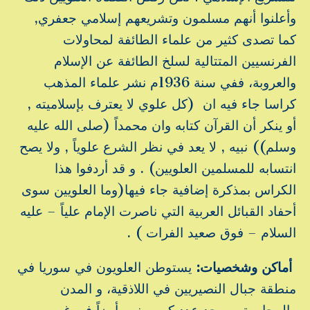
وأعلنوا أنهم مسلمون وتشريعهم إسلامي جعفري,
كما تصدى كثير من علماء الطائفة لمحاولات
الفرنسيين المتتالية لسلخ الطائفة عن الإسلام
والعروبة، ففي سنة 1936م نشر علماء المذهب
كراسا جاء فيه ان (كل علوي لا يعترف بإسلاميته ,
أو ينكر أن القرآن كتابه وان محمداً (صلى الله عليه
وسلم)) نبيه , لا يعد في نظر الشرع علوياً , ولا يصح
انتسابه للمسلمين العلويين) . و قد أردفوا هذا
الكراس بمذكرة إضافية جاء فيها(وما العلويين سوى
أحفاد القبائل العربية التي ناصرت الإمام علياً – عليه
السلام – فوق صعيد الفرات ) .
أماكن وشخصيات:
يستوطن العلويون في سوريا في
منطقة جبال النصيريين في اللاذقية، و المدن
والمجاورة ،ويوجد عدد كبير منهم أيضاً في غربي