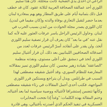
الراعي أن أحدى يدي الضحية كانت متحللة. كان هذا سليم
اللوزي أحد عمالقة الصحافة العربية لثلاثة عقود. كان قد خطف
قبل ذلك بثمانية أيام على طريق المطار وهو يهم بمغادرة لبنان
بعدما حضر لتقبل التعازي بوفاة والدته و(كان مقيما في لندن).
كان اللوزي يصدر مجلة الحوادث من لندن بسبب الحرب في
لبنان. وحاول الرئيس الراحل ياسر عرفات العثور عليه لأنه كما
نقل عنه “في ما بعد” كان يعرف أن قرار تصفية سليم اللوزي
أتخذ، ولن يقدر على أنقاذه. أسرّ الرئيس عرفات لعدد من
أصدقائه الصحافيين اللبنانيين بعد ذلك، أن قرار أغتيال سليم
اللوزي أتخذ في دمشق على أعلى مستوى، ونفذته منظمة
“الصاعقة” بقيادة زهير محسن. كان سليم اللوزي تميز بمقالاته
المعارضة للنظام السوري، وقد أغتيل شقيقه مصطفى لهذا
السبب في طرابلس. وبدل أن يتراجع ويستكين قرر اللوزي
المواجهة، فكتب أحدى أجمل المقالات في رثاء شقيقه مصطفى
وكأنها تتضمن إستشرافا لأغتياله ووصية سياسية لما بعد أغتياله.
وختم المقالة بهذه الكلمات: “وغداً إذا نجحت المخابرات
العسكرية في تنفيذ الحكم الذي أصدرته بأغتيالي، وهي قادرة