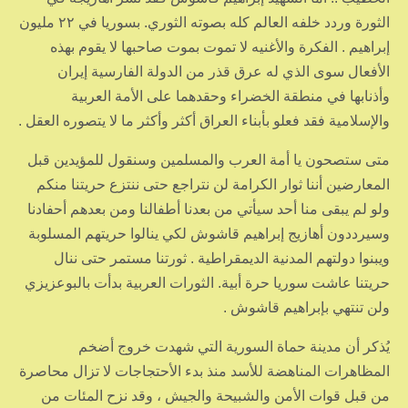
الثورة وردد خلفه العالم كله بصوته الثوري. بسوريا في ٢٢ مليون
إبراهيم . الفكرة والأغنيه لا تموت بموت صاحبها لا يقوم بهذه
الأفعال سوى الذي له عرق قذر من الدولة الفارسية إيران
وأذنابها في منطقة الخضراء وحقدهما على الأمة العربية
والإسلامية فقد فعلو بأبناء العراق أكثر وأكثر ما لا يتصوره العقل .
متى ستصحون يا أمة العرب والمسلمين وسنقول للمؤيدين قبل
المعارضين أننا ثوار الكرامة لن نتراجع حتى ننتزع حريتنا منكم
ولو لم يبقى منا أحد سيأتي من بعدنا أطفالنا ومن بعدهم أحفادنا
وسيرددون أهازيج إبراهيم قاشوش لكي ينالوا حريتهم المسلوبة
ويبنوا دولتهم المدنية الديمقراطية . ثورتنا مستمر حتى ننال
حريتنا عاشت سوريا حرة أبية. الثورات العربية بدأت بالبوعزيزي
ولن تنتهي بإبراهيم قاشوش .
يُذكر أن مدينة حماة السورية التي شهدت خروج أضخم
المظاهرات المناهضة للأسد منذ بدء الأحتجاجات لا تزال محاصرة
من قبل قوات الأمن والشبيحة والجيش ، وقد نزح المئات من