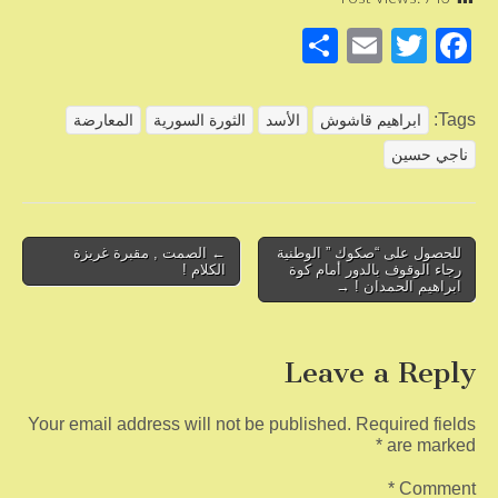
S
E
T
F
h
m
wi
a
ar
ail
tt
c
Tags:
ابراهيم قاشوش
الأسد
الثورة السورية
المعارضة
e
er
e
ناجي حسين
b
o
o
Post
للحصول على “صكوك ” الوطنية
← الصمت , مقبرة غريزة
رجاء الوقوف بالدور أمام كوة
الكلام !
navigation
k
ابراهيم الحمدان ! →
Leave a Reply
Your email address will not be published.
Required fields
*
are marked
*
Comment