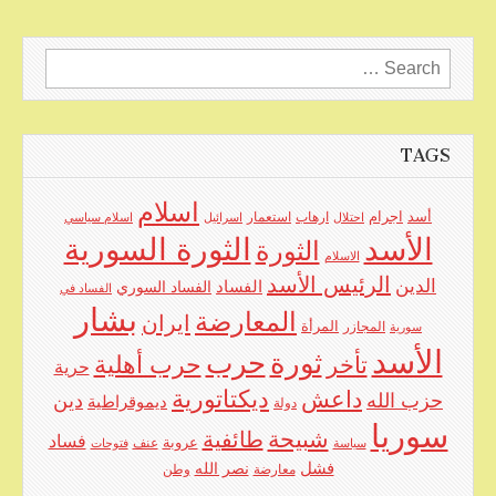
Search
for:
TAGS
اسلام
اجرام
أسد
ارهاب
استعمار
احتلال
اسرائيل
اسلام سياسي
الأسد
الثورة السورية
الثورة
الاسلام
الرئيس الأسد
الدين
الفساد
الفساد السوري
الفساد في
بشار
المعارضة
ايران
المرأة
سورية
المجازر
الأسد
حرب
ثورة
حرب أهلية
تأخر
حرية
ديكتاتورية
داعش
حزب الله
دين
ديموقراطية
دولة
سوريا
شبيحة
طائفية
فساد
عروبة
عنف
سياسة
فتوحات
فشل
نصر الله
معارضة
وطن