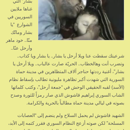
بشار” التي
غناها ملايين
السوريين في
الشوارع “يا
بشار ومانّك
منّا.. خود ماهر
وأرحل عنّا..
شرعيتك سقطت عنا ويلا أرحل يا بشار.. يا بشار ويا كذاب..
وتضرب أنت وهالخطاب.. الحريّة صارت عالباب.. ويلا أرحل يا
بشار”، أغنية رددتها حناجر آلاف المتظاهرين في مدينة حماة
السورية التي شهدت أكبر تظاهرة مليونية تطالب بإسقاط نظام
(الأسد) لقبه الحقيقي الوحش في “جمعة أرحل”، وكتب كلماتها
الشاب السوري إبراهيم قاشوش الذي صار رمزاً للثورة وصدح
بصوته في ليالي مدينة حماة مطالباً بالحرية والكرامة.
الشهيد قاشوش لم يحمل السلاح ولم ينضم إلى “العصابات
المسلحة” لكن صوته أزعج النظام السوري فقرر كتمه إلى الأبد،