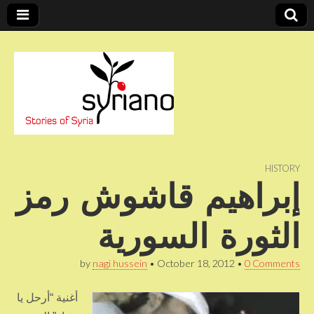
Stories of Syria
syriano
HISTORY
إبراهيم قاشوش رمز
الثورة السورية
by
nagi hussein
•
October 18, 2012
•
0 Comments
أغنية “أرحل يا