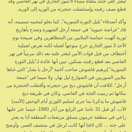
ليعثر على جثته ملقاة مساء 6 تموز الجاري في نهر العاصي وقد
قطع نصف رقبته وإستئصلت حنجرته من الوريد إلى الوريد.
وأكد أصدقاء “بلبل الثورة السورية”، كما يحلو لمحبيه تسميته، أنه
قاد “عراضة حموية” في جمعة أرحل الشهيرة وصدح بأهازيج
ثورية ألهبت حماسة الملايين من المتظاهرين وفي صبيحة يوم
الأحد 3 تموز الجاري خرج متوجهاً لعمله لكنه تعرض لعملية
أختطاف من قبل قوات الأمن ليعثر عليه بعد ذلك مرمياً في نهر
العاصي بعد قطع رقبته بسكين. تبين أنها عائدة لـ”بلبل الثورة
السورية” إبرهيم قاشوش صاحب أغنية “أرحل يا بشار” التي غناها
ملايين السوريين في الشوارع ليل نهار، ولا سيما في “جمعة
أرحل”. اللافت أن قاشوش ذبح من حنجرته وأقتعلت الحنجرة من
مكانها ثم رميت الجثة في العاصي. وكان في طريقة ذبح
قاشوش ما يذكرنا بما جرى لسليم اللوزي أيام الوحش (الأسد)
الأب، أي قبل 31 عاما. في الرابع من آذار 1980، حينما عثر عليها
راعي في منطقة عرمون يتسلق مرتفعات المنطقة أذا به يعثر
على جثة … كان لافتا أنها كانت لرجل في منتصف العمر، وأوضح