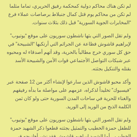
لم تكن هناك محاكم دولية كمحكمة رفيق الحريري، تماما مثلما
لم تكن من محاكم يوم قتل كمال جنبلاط برصاصات عملاء فرع
“المخابرات الجوية السورية” قبل ذلك بثلاث سنوات.
ولم تقل الصور التي بثها ناشطون سوريون على موقع “يوتيوب”
لإبراهيم قاشوش فظاعة عن الجرائم التي أرتكبها “الشبيحة” في
حق كل سوري خرج مطالباً بالحرية، وقد أتهم أصدقاء له ومحبوه
عبر شبكات التواصل الأجتماعي قوات الأمن والشبيحة الأسد
بقتله والتنكيل بجثته.
وأكد محبو قاشوش الذين سارعوا لإنشاء أكثر من 12 صفحة عبر
“فيسبوك” تخليداً لذكراه، عزمهم على مواصلة ما بدأه رفيقهم
والغناء للحرية في ساحات المدن السورية حتى ولو كان ثمن
الكلمة الذبح من الوريد إلى الوريد.
ولم تقل الصور التي بثها ناشطون سوريون على موقع “يوتيوب”
للطفل حمزة الخطيب والتمثيل بجثته قطعوا ذكر الشهيد حمزة
الخطيب .. أما الشهيد إبراهيم قاشوش فقد نشر أهازيجه في