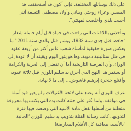
على ذلك بوسائلها المختلفة، فإني أكون قد أستحققت هذا
المصير، وعزاء زوجتي وبناتي وأولاد مصطفى التسعة أنني
أحببت بلدي وأخلصت لمهنتي”.
وتأخذني باللافتات التي رفعت في حماه قبل أيام حاملة شعار
“حافظ قتل جدي سنة 1982، وبشار قتل والدي سنة 2011 ” ما
يعكس صورة حقيقية لمأساة شعب عاش أكثر من أربعة عقود
في ظل ستالينية دموية. وها هو يثور اليوم ويقينه أن لا عودة إلى
الوراء. وأن الفرصة التاريخية أما أن تفضي إلى الحرية والكرامة
أو يستمر هذا النهج الذي أحرق يد سليم اللوزي قبل ثلاثة عقود،
وأقتلع حنجرة إبرهيم قاشوش… إلى ما لا نهاية.
عرف اللوزي أنه وضع على لائحة الأغتيالات ولم يغير قيد أنملة
في مواقفه. ولما عُثر على جثته كانت يده التي يكتب بها محروقة
متحللة من أسفلها بفعل مادة الأسيد التي وضعت فيها فترة
لتذويبها. كانت رسالة القتلة بتذويب يد سليم اللوزي “الجانية
“بالأسيد، معاقبة كل الأقلام المعارضة!