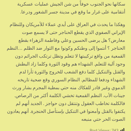
سكانها نحو الجنوب خوفاً من شن الجيش عمليات عسكرية
أنتقامية على غرار ما وقع في مدينة جسر الشغور ودرعا.
وهكذا ما يحدث في العراق على أيدي عملاء للأمريكان وللنظام
الإيراني الصفوي الذي يقطع الحناجر حتى لا يسمع صوت
معارض؟ هل يرضى الحسين وعلي وفاطمة الزهراء بقطع
الحناجر ؟ أنتموا إلى وطنكم وكونوا مع الثوار ضد الظلم …النظم
القمعية من واقع تركيبتها لا تتعلم وتظل ترتكب الجرائم دون
وجود آلية للتعلم. الشهداء هم وقود الثورة وكلما زاد البطش
والقتل والتنكيل كلما دفع الشعب للخروج والثورة ثأرا لدم
الشهداء ودفعا للمظالم. النظام السوري وقع ضحية تاريخه
الدموي وغير قادر للفكاك منه حتي بمطية المجرم بشار ورث
جينات الأب. النظم القمعية تخشي الكلمة أكثر من الرصاص.
فالكلمة تخاطب العقول وتنتقل دون حواجز . الجديد أنهم لم
يكتفوا بالقتل وأمعنوا في التنكيل بإستأصل الحنجرة. أنهم يعادون
الصوت الحر حتي منبعه
Post Views:
743