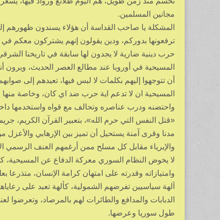
تحسم منذ زمن طويل، هم اليوم طلائع ورواد فيها، يسعرون 
مجانين المسلمين.
المشكلة يا صاحب القداسة أن هؤلاء يسندون ظهورهم إ
ترفعونها بدوركم، ودين يقولون إنهم يشتركون معكم في ر
حرب دينية ضارية لا يجدون لها سابقة في تاريخنا الشرق
المسيحية في أوروبا عند مطالع العصر الحديث، ويرون أن
أن تتوجهوا إليهم بكلمات لا لبس فيها، تعيدهم إلى صوا
المسيحية ان لا تدعم اية حرب ضد اي كان، وخاصة منها 
واحتضنه ودرب عناصره وتحالف مع قواه واستخدمها داخل 
«قتل النفس التي حرم الله»، بتعبير القرآن الكريم، جريم
مدنا وقرى آمنة يستحيل أن تميز بين الإرهابي والأعزل م
والإبرياء مقابل كل مسلح ممن أرغمهم العنف الرسمي ا
لا يخوض النظام السوري معركة الدفاع عن المسيحية، ك
وامتيازاته وقدرته على امتهان كرامة الإنسان، متذرعا ب
آلهة سياسيين تفرضهم الشمولية، كألهة تعبد على رعاياهم،
الدبابات والمدافع والطائرات لهم بالمرصاد، وتعرضوا ل
طول سوريا وعرضها.