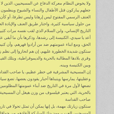
ولا يخوض النظام معركة الدفاع عن المسيحيين، الذين 
جعلهم يباركون قتل الأطفال والنساء والشيوخ وينظمون ح
العنف الرسمي المفتوح ليس إرهابا وليس تطرفا، أو كأن ا
من حلول سياسية كثيرة، واختار طريق العنف والإبادة الج
التاريخ الإنساني، وابن السلام الذي لقب نفسه مرات كثير
أعد يا سيدي، الكنيسة إلى رشدها، وذكرها بأن ما أبقى
الحق، ومع ابناء عمومتهم ضد من أرادوا قهرهم، وأن كنيس
ستكون شديدة الخطورة عليهم، إن هم انحازوا إلى نظم ز
وقرى بلادها المطالبة بالحرية والديموقراطية، وبتلك القي
وبين الكنيسة وبينه.
إن المسيحية المشرقية في خطر عظيم، يا صاحب القداسة، ل
وعقليتها، يمارسها ويتبناها أحبار يقودون بعضها، تضع سي
تضعها لأول مرة في التاريخ ضد أبناء عمومتها المظلومين
بالحرية، التي يعتبر فيلسوف من وزن هيغل أن المسيحية هي ا
صاحب القداسة
ستكون زيارتك مهمة، بل إنها يمكن أن تمثل تحولا في تار
المسيحيين العرب، ومد يدك المباركة لأنقاذهم من حماقات