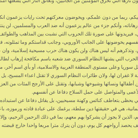
نارها التي تحرق المؤمنين من الجانبين، وتعانق النار التي يشعلها أمث
ليكم، ربما من دون علمكم، ويخوضون معركتهم تحت رايات يزعمون انك
هاناته، وأنكم جزء من عالم يزعمون أنه ضد العرب والمسلمين، لن ينت
ي، فيريدونها على صورة تلك الحروب التي نشبت بين المذاهب والطوائف
فسهم يخوضونها على الجانب الأوروبي، وجانب قداستكم وما تمثلونه، فل
بهم، وتذكرهم أنه ليس هناك ولن يكون هناك حرب مسيحية إسلامية، وان 
الحرب التي يشنها النظام السوري ضد شعبه باسم مكافحة إرهاب لطالم
سوريا وعلى مستوى المنطقة العربية والاسلامية، أو بأي اسم آخر، ما
ة لا غفران لها، ولان طائرات النظام السوري لا تقتل اعداء المسيح، ب
ن أطفالها ونسائها وشيوخها وشبابها، وتقتل على الأرجح المئات من العز
لأعمى والمتواصل على حمل السلاح دفاعا عن أنفسهم.
ي يحظى بتعاطف كنائس وكهنة مسيحيين، بل يقاتل دفاعا عن استبداده
علمانية، هي في حقيقتها دين سلطة، يرغمك على عبادة قادته ورموزه، باع
 الذين لا يجوز أن يشركوا بهم معهم، بما في ذلك الرحمن الرحيم، وإلا
عنف يحصد أرواحهم كل يوم، دون أن يترك مترا مربعا واحدا خارج قبضته 