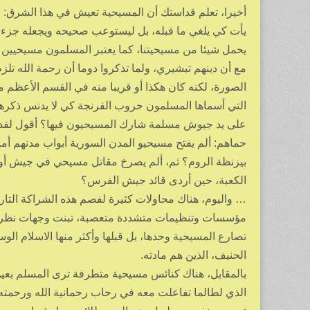
أخيرا، تعلم قداستك أن المسيحية تعيش في هذا الشرق: مو
يأت كي يلغي ما قبله، بل ليستوعب صحيحه ويجعله جزءا تكو
يحمل شيئا من مسيحيتنا، كما يعتبر المسلمون مسيحيين في 
مع أن دينهم تبشيري، ولما تذكروا دوما أن رحمة الله تل
الصورة، لكنه كان هكذا أو قريبا منه في القسم الأعظم من
التي أسماها المسلمون حروب الفرنجة كي لا يدنس ذكره
على يد جيوش مسلمة شارك المسيحيون فيها؟ أقول لقداست
حماهم: ألم يفتح مسيحيو المدن السورية أبواب مدنهم 
بيزنظة الروم؟ ثم، ألم يصرخ مقاتل مسيحي في جيش أو
الكعبة، حين أردى قائد جيش الفرس؟
… واليوم، هناك محاولات كثيرة لفصم هذه الشراكة التار
مؤسسات وتنظيمات متشددة متعصبة، تبنت وجهات نظر مذهبي
تصارع المسيحية وحدها، بل قبلها وأكثر منها الاسلام ال
الحنيف، الذين هم مادته.
بالمقابل، هناك كنائس مسيحية متطرفة ترى المسلم بعين
الذي لطالما تفاعلت معه في رحاب رحمانية الله ورحمته