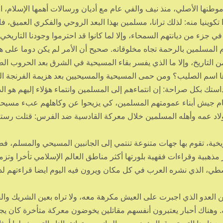
طنها الأصلي، منذ نيف والفي عام مع أديان ورسالات أهمها الإسلام، ا
ينيا منه: لذلك ترانا، مسلمين بهذا البعد الروحي والفكري العميق، فا
جزء من ديانتهم السمحاء، وإلا لما كانوا قد احترموا وجودنا التاريخي 
زم المسلمين بالرحمة تجاه مخلوقاته. صحيح أن الأمر لم يكن دوما على ه
 التاريخ، وإلا ما الذي يفسر بقاء المسيحية في الشرق بعد الحروب الصل
ا اسم الصليب؟ ومن حمى المسيحية والمسيحيين بعد هزيمة الفرنجة ا
ك بكل صراحة: إن انتماءهم إلى المسلمين وانتماء هؤلاء إليهم هو ال
أمام جيش أبناء عمومتهم المسلمين، كي يزيحوا عن وكاهلهم عبء مسيح
لاد عمه وأهله المسلمين خلال معركة القادسية ضد الفرس: قتلت رس
يخية، تقوم بها جهات متنوعة تنتمي إلى الجانبين المسيحي والمسلم، ف
ة وقراءات فقهية بلورتها أكثر مناطق العالم الإسلامي تأخرا وتزمتا
وسطي، الذي نشره العرب في كل مكان ويرون فيه اليوم ايضا قراءتهم لد
 العدو الذي اجبرت على العيش مكرهة معه، ولا تراه بعين الشريك وال
. وهناك أحبار يعتبرون أنفسهم مقاتلين يخوضون معركة متأخرة كان ي