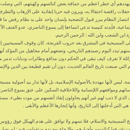
لا يهددهم أي خطر اعظم من حماقة بعض كنائسهم وكهنتهم، التي وصلت 
فلات راقصة احتفالا به، ويرون فيه حربا إنقاذية على الإرهاب والتطر
نتصار النظام يبرر قبول التضحية بإنسان واحد على يد نظام رفض ما قد
ماعية، فأيدته كنيسة تدعي انتماءها إلى يسوع الناصري، عدو العنف الأ
ة ابن الشعب وابن الله : الرحمن الرحيم.
 على المسيحية في المشرق بعد حروب الفرنجة، كان وقوف المسيحيين إ
تهم تبدد اليوم رصيدهم التاريخي، وتضعهم أمام مجاهيل من المؤكد أنها
ائلة لا تعرف كيف تبقى في الحكم دون مدافع وطائرات ودبابات تدمر 
م التي صنعت تاريخ العالم الحديث، دون أن تقيم قطيعة بين الدين والإن
يس لأنها مهددة بالأصولية الإسلامية، بل لأنها تدار بيد أصولية مسيح
اساتهم ومواقفهم اللإنسانية واللاخلاقية السكين على عنق يسوع الناصري،
، الذي لا ذنب لهم غير أنهم يحاولون إنقاذ أنفسهم من موت بطيء، مست
لتي أدخلتها إلى التاريخ، وأنها إنجازها الأعظم والأبقى .
يخ المسيحية والاسلام، فلا تسهم ولا توافق على هدم الهيكل فوق رؤوس
 تقترفها كنائسهم وأحبارهم، وإلا جاء يوم ندم ستقولون فيه : لم يصارح