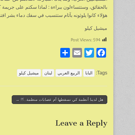
بالحقائق، وستتساءلون ببراءة : لماذا سكتم على جريمة ك
هؤلاء كانوا يلوثونه بآثام ستتسبب في سفك دماء بشر افتد
ميشيل كيلو
Post Views:
594
S
E
T
F
h
m
wi
a
ar
ail
tt
c
Tags:
البابا
الربيع العربي
لبنان
ميشيل كيلو
e
er
e
b
o
Post
هل لدينا أنظمة كي نسقطها أم عصابات منظمة..؟! →
navigation
o
k
Leave a Reply