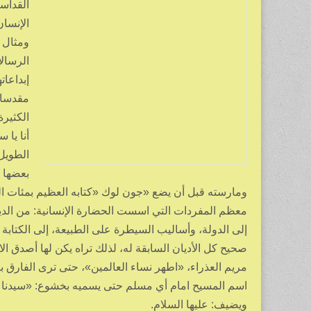
القداسة
الإنسا
ومثال 
الرسالا
إبداعات
مقدسا 
الكثيرة
أنا يا
الطويل 
بعضها 
ومارسته قبل أن يضع «جون لوك «كتابه العظيم بمئات 
معظم المفردات التي اسست الحضارة الإنسانية: من الدين،
إلى الدولة، وأساليب السيطرة على الطبيعة، إلى الكتابة
صحيح كل الأديان السابقة له، لذلك تراه يكن لها أصدق ال
مريم العذراء، «اطهر نساء العالمين»، حتى ترى الفارق 
اسم المسيح امام أي مسلم حتى يسميه بخشوع: «سيدنا عي
ويضيف: عليها السلام.