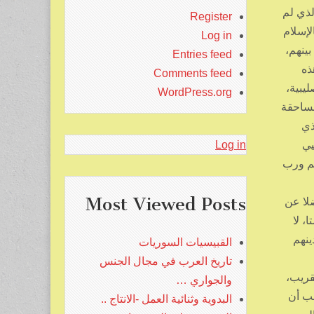
لذي لم
Register
لإسلام
Log in
بينهم،
Entries feed
ذه
Comments feed
يبية،
WordPress.org
لساحقة
ذي
يي
Log in
تم ورب
Most Viewed Posts
ضلا عن
، لا
ينهم
القبيسيات السوريات
تاريخ العرب في مجال الجنس
قريب،
والجواري …
جب أن
البدوية وثنائية العمل -الانتاج ..