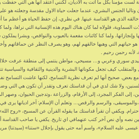
 لست مؤمنا بكل ما أتت به الأديان، لكنني أعتقد أنها هي التي حفظت 
ن وتاليا الجنس البشري، عندما جعلت حياة الاول مقدسة وجعلته هو عل
خالقه الذي هو القداسة عينها. في نظري، إن حفظ الحياة هو أعظم ما أ
ت السماوية، فلولاه لما كان هناك اليوم هذه الإنسانية التي نراها، ولما 
ها وإنجازاتها، ولما كنا كائنات مفعمة بالعيوب والنواقص، وبشرا يملكون ش
هو حياتهم التي وهبها خالقهم لهم، وهو يصرف النظر عن حماقاتهم وأخ
، لأنه رحمن رحيم .
 سيدي سوري وعربي و… مسيحي، مواطن ينتمي إلى منطقة عرفت خلال 
والمتقلب كيف تجعل مكوناتها البشرية والدينية والثقافية والسياسية ت
مع بعض. صحيح أنها لم تعرف نظرية التسامح، لكنها عاشت التسامح نف
السنين، ولا شك لدي في أن قداستك تعرف وتقدر أن تكون هي التي وض
 إلى الفكر المجرد، إلى الأرقام، والزراعة ،وتدجين الحيوان، وصهر ال
 ،والموسيقى، والرسم والرقص… وتعلم أن الإسلام: آخر اديانها يرى في
احترام. ويكفي أن تقرأ قداستك ما يقوله القرآن عن المسيح، «روح الله»
بين نصه وأي نص آخر كتب عنهمافي اي تاريخ. يكفي يا صاحب القداسة أ
سى عليه السلام»، واسم أمه حتى يقول بإجلال «ستنا» (سيدتنا) مري