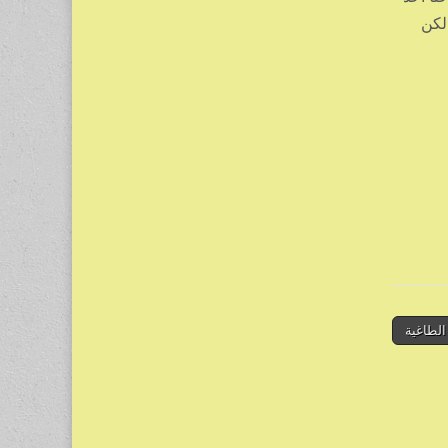
لكن
الطاغية