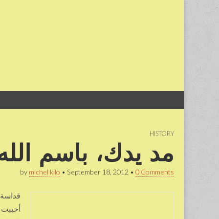
Skip
Main
to
menu
content
HISTORY
مد يدك، باسم الله
by
michel kilo
•
September 18, 2012
•
0 Comments
قداسة 
أحببت أ