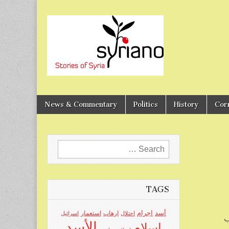
Stories of Syria
syriano
News & Commentary
Politics
History
Cor
Search
for:
TAGS
اجرام
أسد
ارهاب
استعمار
احتلال
اسرائيل
ب
الأسد
اسلام