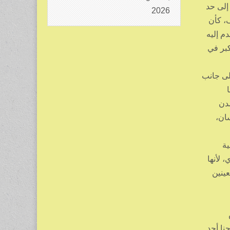
إلى حد
2026
ف، كأن
م إليه
كبر في
لى جانب
مدن
سان،
ية
 لأنها
عينين
نا أحد