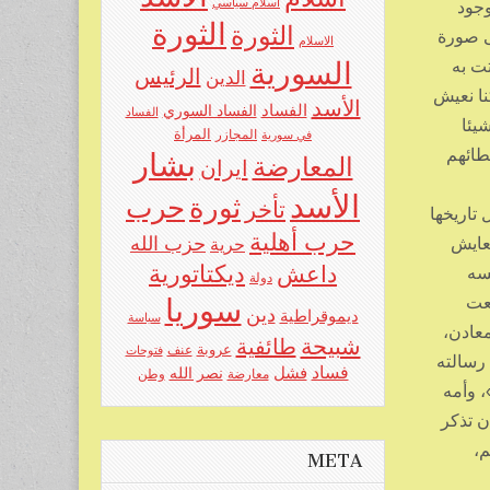
اسلام سياسي
وجود
الثورة
الثورة
ى صورة
الاسلام
تت به
السورية
الرئيس
الدين
كنا نعيش
الأسد
الفساد
الفساد السوري
الفساد
يئا
المرأة
في سورية
المجازر
طائهم
بشار
المعارضة
ايران
الأسد
حرب
ثورة
تأخر
تاريخها
حرب أهلية
حزب الله
تعايش
حرية
ديكتاتورية
داعش
سه
دولة
سوريا
عت
دين
ديموقراطية
سياسة
معادن،
شبيحة
طائفية
عروبة
عنف
فتوحات
 رسالته
فساد
فشل
نصر الله
معارضة
وطن
، وأمه
ن تذكر
م،
META