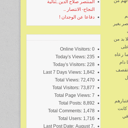
الهم من
المنتصر صلاح الدين ,ثنائية
النجاح- الانتصار ..
م
دفاعا عن الوجدان !
صر بغير
ا بد من
على
Online Visitors:
0
ا رعاه
Today's Views:
235
 دام
Today's Visitors:
228
ل تقصف
Last 7 Days Views:
1,842
ل
Total Views:
72,470
Total Visitors:
73,877
Total Page Views:
7
تبارهم
Total Posts:
8,892
 كانت
Total Comments:
1,478
في
Total Users:
1,716
Last Post Date:
August 7,