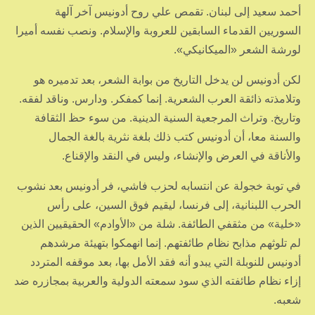
أحمد سعيد إلى لبنان. تقمص علي روح أدونيس آخر آلهة
السوريين القدماء السابقين للعروبة والإسلام. ونصب نفسه أميرا
لورشة الشعر «الميكانيكي».
لكن أدونيس لن يدخل التاريخ من بوابة الشعر، بعد تدميره هو
وتلامذته ذائقة العرب الشعرية. إنما كمفكر. ودارس. وناقد لفقه.
وتاريخ. وتراث المرجعية السنية الدينية. من سوء حظ الثقافة
والسنة معا، أن أدونيس كتب ذلك بلغة نثرية بالغة الجمال
والأناقة في العرض والإنشاء، وليس في النقد والإقناع.
في توبة خجولة عن انتسابه لحزب فاشي، فر أدونيس بعد نشوب
الحرب اللبنانية، إلى فرنسا، ليقيم فوق السين، على رأس
«خلية» من مثقفي الطائفة. شلة من «الأوادم» الحقيقيين الذين
لم تلوثهم مذابح نظام طائفتهم. إنما انهمكوا بتهيئة مرشدهم
أدونيس للنوبلة التي يبدو أنه فقد الأمل بها، بعد موقفه المتردد
إزاء نظام طائفته الذي سود سمعته الدولية والعربية بمجازره ضد
شعبه.