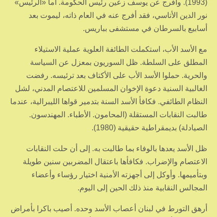
(1993). وأفرج عن يوسف زعين رئيس الحكومة. أما «الرئيس»
نور الدين الأتاسي، فقد أفرج عنه في العام ذاته، ليموت بعد
أسابيع بالسرطان في مستشفى بباريس.
مع الأسد الأب، استكملت الطائفة العلوية عملية الاستيلاء
المطلق على السلطة. ظل السوريون بمعزل عن السياسة
والحرية. حملوا الأسد الأب على الأكتاف بعد ترئيسه. رفضت
الغالبية السنية دعوة الإخوان المسلمين للاعتصام المدني، لشل
النظام الطائفي. فكافأ الأسد السنة بتدمير قواها الليبرالية، عندما
طالبت النقابات المستقلة (المحامون. الأطباء. المهندسون.
الصيادلة) بديمقراطية حقيقية (1980).
ظل الأسد يعدها بالوفاء بما طالبت به. إلى أن حلت النقابات
الاعتصام والإضراب. فكافأها باعتقال المضربين سنين طويلة
وبتأميمها. وأوكل إلى أجهزته الأمنية اختيار رؤساء وأعضاء
المجالس النقابية منذ ذلك الحين إلى اليوم.
أرهق التورط في لبنان أعصاب الأسد وحده. أصيب باكرا بأمراض