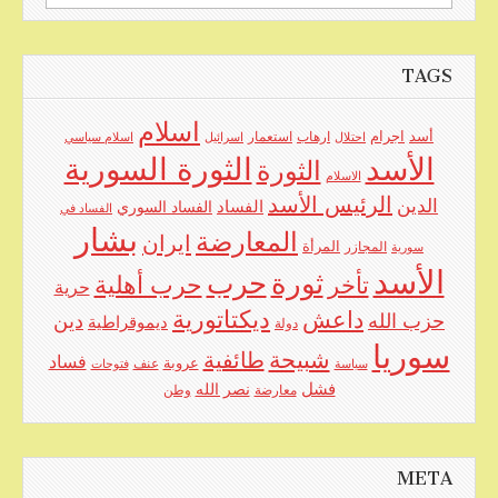
for:
TAGS
اسلام
اجرام
أسد
ارهاب
استعمار
احتلال
اسرائيل
اسلام سياسي
الأسد
الثورة السورية
الثورة
الاسلام
الرئيس الأسد
الدين
الفساد
الفساد السوري
الفساد في
بشار
المعارضة
ايران
المرأة
سورية
المجازر
الأسد
حرب
ثورة
حرب أهلية
تأخر
حرية
ديكتاتورية
داعش
حزب الله
دين
ديموقراطية
دولة
سوريا
شبيحة
طائفية
فساد
عروبة
عنف
سياسة
فتوحات
فشل
نصر الله
معارضة
وطن
META