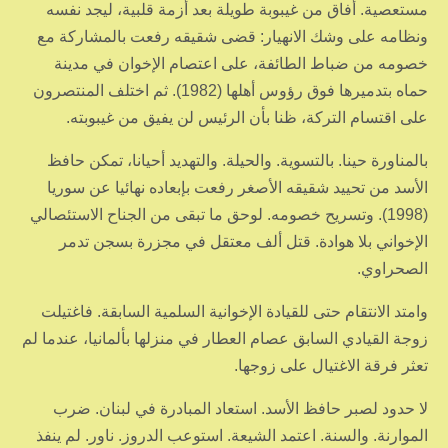
مستعصية. أفاق من غيبوبة طويلة بعد أزمة قلبية، ليجد نفسه
ونظامه على وشك الانهيار: قضى شقيقه رفعت بالمشاركة مع
خصومه من ضباط الطائفة، على اعتصام الإخوان في مدينة
حماه بتدميرها فوق رؤوس أهلها (1982). ثم اختلف المنتصرون
على اقتسام التركة، ظنا بأن الرئيس لن يفيق من غيبوبته.
بالمناورة حينا. بالتسوية. والحيلة. والتهديد أحيانا، تمكن حافظ
الأسد من تحييد شقيقه الأصغر رفعت بإبعاده نهائيا عن سوريا
(1998). وتسريح خصومه. لوحق ما تبقى من الجناح الاستئصالي
الإخواني بلا هوادة. قتل ألف معتقل في مجزرة بسجن تدمر
الصحراوي.
وامتد الانتقام حتى للقيادة الإخوانية السلمية السابقة. فاغتيلت
زوجة القيادي السابق عصام العطار في منزلها بألمانيا، عندما لم
تعثر فرقة الاغتيال على زوجها.
لا حدود لصبر حافظ الأسد. استعاد المبادرة في لبنان. ضرب
الموارنة. والسنة. اعتمد الشيعة. استوعب الدروز. ناور. لم ينفذ