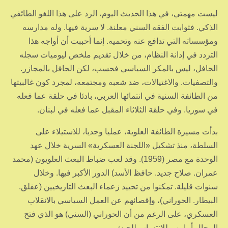
ليست مهمتي، في هذا الحديث اليوم، الرد على هذا اللغو الطائفي
الذكي. فثوابت الفقه السني معلنة. لا سرية فيها. وله مدارسه
ومؤسساته التي تدافع عنه وتحميه. إنما أحببت أن أواجه هذا
التردد في إدانة النظام، من خلال تقديم ملخص ليوميات سجله
الحافل، ليس بالمكر السياسي فحسب، لكن الحافل بالمجازر.
والتصفيات. والاغتيالات، ضد شعبه ومجتمعه، لمجرد كون غالبيتها
من الطائفة السنية في انتمائها العربي، بادئا في حلقة عما فعله
في سوريا. وفي حلقة الثلاثاء المقبل عما فعله في لبنان.
بدأت مسيرة الطائفة العلوية، عمليا وجديا، للاستيلاء على
السلطة، منذ تشكيل «اللجنة العسكرية» السرية خلال عهد
الوحدة مع مصر (1959). وقد لعب ضباط البعث العلويون (محمد
عمران. صلاح جديد. حافظ الأسد) الدور الأكبر فيها. وخلال
سنوات قليلة. تمكنوا من تحييد زعماء البعث التاريخيين (عفلق.
البيطار. الحوراني)، وإقصائهم عن العمل السياسي بالانقلاب
العسكري، على الرغم من أن الحوراني (السني) هو الذي فتح
المجال أمامهم للانتساب للجيش.