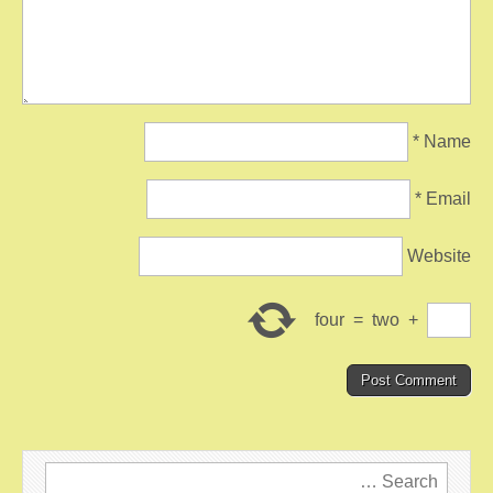
*
Name
*
Email
Website
four
=
two
+
Search