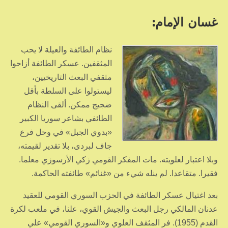
غسان الإمام:
نظام الطائفة والعيلة لا يحب
المثقفين. عسكر الطائفة أزاحوا
مثقفي البعث التاريخيين،
ليستولوا على السلطة بأقل
ضجيج ممكن. ألقى النظام
الطائفي بشاعر سوريا الكبير
«بدوي الجبل» في وحل فرع
جاف لبردى، بلا تقدير لقيمته،
وبلا اعتبار لعلويته. مات المفكر القومي زكي الأرسوزي معلما.
فقيرا. متقاعدا. لم ينله شيء من «غنائم» طائفته الحاكمة.
بعد اغتيال عسكر الطائفة في الحزب السوري القومي للعقيد
عدنان المالكي رجل البعث والجيش القوي، علنا، في ملعب لكرة
القدم (1955). فر المثقف العلوي و«السوري القومي» علي