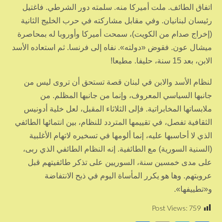
اتفاق الطائف. ملت أميركا منه. سلمته دور الشرطي. فاغتيل
رئيسان لبنانيان. وفي مقابل مشاركته في حرب الخليج الثانية
(إخراج صدام من الكويت)، سمحت أميركا وأوروبا له بمحاصرة
ميشال عون. فقوض «دولته». نفاه إلى فرنسا. ثم استعاده الأسد
الابن، بعد 15 سنة، حليفا. مطيعا!
لنظام الأسد والابن في لبنان قصة تستحق أن تروى ليس من
جانبها السياسي المعروف، وإنما من جانبها المظلم. من
ملابساتها المخابراتية. فإلى الثلاثاء المقبل، لعل خلية أدونيس
الثقافية تفصل، في تقييمها المتردد للنظام، بين انتمائها الطائفي
الذي لا أحاسبها عليه، إنما ألومها في تسخيره لاتهام الأغلبية
(السنية السورية) مع الطائفية. إنه النظام الطائفي الذي ربى،
على مدى خمسين سنة، السوريين على تذكر طائفيتهم قبل
عروبتهم. وها هو يكرر المأساة اليوم في ذبح الانتفاضة
و«تطييفها».
Post Views:
759