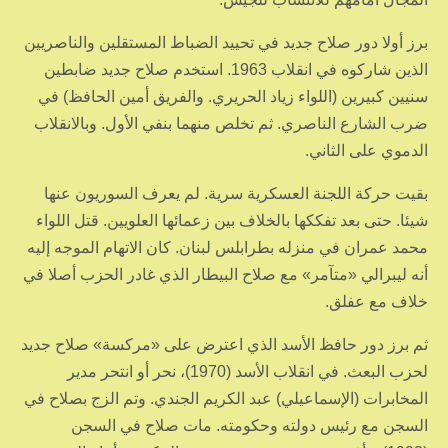
برز أولا دور صلاح جديد في تحييد الضباط المستقلين والناصريين
الذين شاركوه في انقلاب 1963. استخدم صلاح جديد ضابطين
سنيين كبيرين (اللواء زياد الحريري. والفريق أمين الحافظ) في
ضرب الشارع الناصري. ثم تخلص منهما بنفي الأول. وبالانقلاب
الدموي على الثاني.
بقيت حركة اللجنة العسكرية سرية. لم يعرف السوريون عنها
شيئا. حتى بعد تفككها بالخلاف بين زعمائها العلويين. قتل اللواء
محمد عمران في منزله بطرابلس لبنان. كان الاتهام الموجه إليه
أنه ليبرالي «متآمر» مع صلاح البيطار الذي غادر الحزب أصلا في
خلاف مع عفلق.
ثم برز دور حافظ الأسد الذي اعترض على «مركسة» صلاح جديد
لحزب البعث. في انقلاب الأسد (1970)، نحر أو انتحر مدير
المخابرات (الإسماعيلي) عبد الكريم الجندي. وتم الزج بصلاح في
السجن مع رئيس دولته وحكومته. مات صلاح في السجن