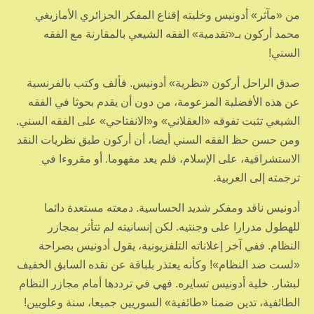
من «مآثر» أدونيس وخليته إقناع المفكر الجزائري الأمازيغي
محمد أركون بـ«تقدمية» الفقه الشيعي بالمقارنة مع الفقه
السني!
صدق الراحل أركون «نظرية» أدونيس. فألف وكتب بالفرنسية
عن هذه الأفضلية المزعومة، من دون أن يقدم بحوثا في الفقه
الشيعي تثبت تفوقه «العقلاني» و«الانفتاحي» على الفقه السني.
ومن حسن حظ الفقه السني أيضا، أن أركون طبق نظريات النقد
الاستشراقية، على الإسلام، فلم يعد مفهوما. أو مقروءا في
ترجمته إلى العربية.
أدونيس ناقد ومفكر شديد الحساسية. دمعته مستعدة دائما
للهطول مدرارا على وجنتيه. لكن إنسانيته لم تتأثر بمجازر
النظام. ففي آخر إعلاناته التلفزيونية، يقول أدونيس بصراحة
«لست ضد النظام»! وكأنه يعتذر بلباقة عن نقده السابق الخفيف
لبشار. خلية أدونيس تسايره. فهي في ترددها أمام مجازر النظام
الطائفية، تدين ضمنا «طائفية» السوريين جميعا، سنة وعلويين!