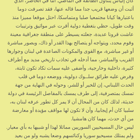
كان إلياس يتناول الطائفة في الماضي. أما في الحاضر، الذي
أثبت أن وضعها قريب جدا مما قاله عنها، فقد تصرفت دوما
باعتبارها كيانا مجتمعيا صلبا ومتماسكا، احتل موقعا مميزا منذ
وقت طويل، حظي بتغطية دولية أقرت عبر مواثيق وترتيبات
عاشت قرونا عديدة، جعلته يسيطر على منطقة جغرافية معينة
وقوم محدد، ويتواجه أو يتصالح بهذا القدر أو ذاك، وبصور مباشرة
أو غير مباشرة، مع القوى والمكونات الصاعدة في لبنان وجوارها
القريب والمباشر، مما أدخله في تجاذب تاريخي مديد مع أطراف
كثيرة، داخلية وخارجية، وأضفى عليه سمات تكاد تكون ثابتة،
وفرض عليه طرائق سلــوك دولوية، ووضعه دوما في قلب
الحدث اللبناني، إن للخير أو للشر، وحوله في النهاية من جهة
تمسك بمتصرفية، إلى طرف يمسك بالمفاصل الرئيسة في دولة
حديثة، لذلك كان من المحال أن لا يمر كل تطور عرفه لبنان به،
سلبيا كان أم إيجابيا، وأن لا تكون لها مواقف مؤيدة أو معارضة
من أي حدث، مهما كان هامشيا.
ليس حال المسيحيين السوريين مماثلا لهذا أو شبيها به بأي معيار.
ولم يمتلك مسيحيو سوريا وكنائسهم وضعا يشبه ولو من بعيد