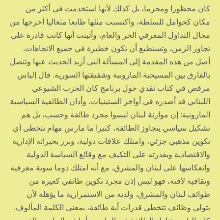
كان محظورا ومحرما، بل كذلك لأنها استخدمت في أكثر من
مكان كحوامل للسلطة، واكتسبت مثلها طابعا متعاليا أخرجها من
مجال التداول المعرفي الحر والعام، وأثبتت أنها كانت قادرة على
تجاوز الزمن، وتستطيع أن تكون خطيرة في جميع الاتجاهات.
أصل من هذه المقدمة إلى المسألة التي أريد الحديث عنها وتتصل
بالفارق بين المسيحية المارونية وشقيقتها السورية. قال إلياس
مرقص في كتاب نقدي حول برنامج كان الحزب الشيوعي
اللبناني قد أصدره في أواخر الستينيات، وأدان الطائفية السياسية
المارونية: إن موارنة لبنان ليسوا مجرد طائفة وحسب، بل هم
تشكيل سياسي يتجاوز الطائفة، كثيرا ما مارس مهام تتخطى أي
تكوين مذهبي جزئي، وامتلك علاقات دولية، وبرز بخبراته الإدارية
والاقتصادية وبقدرته على التكيف مع وقائع السياسة الدولية
وانعكاسها على لبنان والمشرق، مع أنه امتلك دوما سوية معرفية
وثقافية لافتة، فهو ليس إذن مجرد تكوين طائفي كغيره من
طوائف لبنان والمشرق، ولديه من الاستمرارية ما يؤهله لأن
يتولى وظائف تتخطى قدرات أية طائفة، بمعنى الكلمة المألوف.