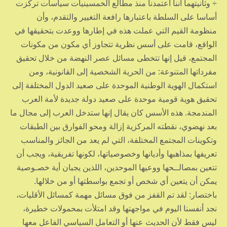
÷ وثانيتهما أننا اعتمدنا منذ مطالع الخمسينيات سياسات تركزت
أساسا على السلطة باعتبارها رافعة التغيير والتقدم، وأن
منظومة القيم التي عملت هذه في إطارها ووعدت بتحقيقها في
الواقع، قامت على أسس نظرية تتجاوز أي مكون من مكونات
المجتمع، قيل إنها تتخطى مسائل عصر النهضة من خلال تحقيق
مفرداتها المتنوعة: من الحرية الشخصية إلى القانونية، ومن
استكمال الهوية الوطنية الموحدة على صعيد الدول المختلفة إلى
تحقيق هوية قومية موحدة على صعيد دولة جديدة لأمة العرب
المندمجة. هذه الأسس كان يقال إنها ستدخل العرب إلى مجال ما
بعد نهضوي، نقطته المركزية إزالة ومحو الفوارق بين الطبقات
وتكوينات المجتمع المختلفة، التي لم يعد من الجائز والمناسب
تعريفها بمذاهبها وأديانها وخصوصياتها، لكونها تفريقية، ويجب أن
تتعين بمصالــحها ووعيها الموحدين، اللذين يجبان أية خصـوصية
يمكن أن يتعين أي شخص أو تجمع بواسطتها أو من خلالها.
باختصار: لقد تم القفز من فوق مسائل مهمة كمسائل الأقليات،
نجد أنفسنا اليوم في مواجهتها وقد امتلأت بمحمولات خطيرة،
ليس فقط لأن الحديث عنها أو التعامل السياسي الفاعل معها