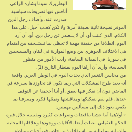
البطريرك سيدنا بشاره الراعي
أناقش فيها تصريحات سياسية
صدرت عنه. وأضاف رجل الدين
الموقر نصيحة ثانية بصيغة آمرة: ولا تكن كعـب أخيل. على هذا
الكلام، الذي كـنت أود أن لا يــصدر عن رجل دين، أود أن أرد
اليوم، انطلاقا من حقيقة مهمة لا تحظى بما تستــحقه من اهتمام
هي الاختلاف الجوهري بين وضع الموارنة في لبنان والمسيحيين
في سوريا. في المقالة السابقة، رأيت الأمور من منظور
السياسة، وأريد أن أراها اليوم بمنظار التاريخ (1).
من محاسن التغيير الذي يحدث اليوم في الوطن العربي واقعة
أنه يعيد طرح المشكلات التي ربما نكون قد تجاوزناها بسرعة في
الماضي دون أن نفكر فيها بعمق، أو أننا أحجمنا عن التوقف
عندها، فلم نقم بتفكيكها ومناقشتها وتمثلها فكريا ومعرفيا بما
يكفي. يعود ذلك إلى مسألتين مهمتين:
÷ أولاهما أننا عشنا تناقضات وصراعات كثيرة وتفتيتية خلال فترة
الحكم العثماني اتصلت أيضا بالأقليات ووجودها وعلاقاتها المحلية
والدولية وما نالته من استقلال ذاتي خاص في أحيان ومناطق