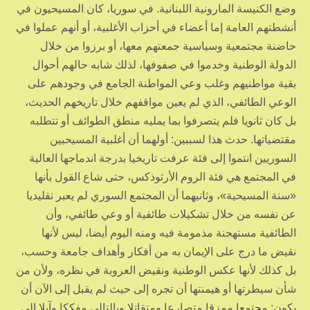
وضع الكنيسة المارونية اللبنانية. في سوريا، كان المسيحيون في
أنشطتهم العامة إما أعضاء في أحزاب الأغلبية، أو أنهم عملوا في
حاضنة مجتمعية وسياسية جمعتهم معها، أو برزوا من خلال
الدولة الوطنية وخدموا في صفوفها، لذلك شابه حالهم أحوال
بقية مواطنيهم وغلب وعي المواطنة الجامع في وجودهم على
الوعي الطائفي، الذي لم يعين مواقفهم خلال تاريخهم الحديث،
بل كان ثانويا فلم يتصرفوا بما يمليه منطق الطوائف أو تتطلبه
مقتضياتها. حدث هذا لسببين: أولهما أن أغلبية المسيحيين
السوريين انتموا إلى فئة عرفت تاريخيا بدرجة اندماجها العالية
في المجتمع هي فئة الروم الأرثوذكس، حتى شاع القول بأنها
«سنة المسيحية»، وثانيهما أن المجتمع السوري لم يعبر تقليديا
عن نفسه من خلال تشكيلات طائفية أو وعي طائفي، وأن
الطائفية مستهجنة مذمومة فيه ومنه اليوم أيضا، ليس لأنها
نقيض ما درج على الإيمان به من أفكار وأهداف جامعة وحسب،
بل كذلك لأنها عكس الوطنية ونقيض العروبة في نظره، ولأن من
شأن سيطرتها أو هيمنتها أن تجره إلى حيث لم يقبل إلى الآن أن
يكون: مجتمعا ممزقا متصارعا ومتقاتلا وبالتالي مفككا وآيلا إلى