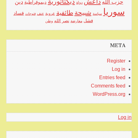
ديكتاتورية
داعش
حزب الله
دين
ديموقراطية
دولة
سوريا
شبيحة
طائفية
فساد
عروبة
عنف
سياسة
فتوحات
فشل
نصر الله
معارضة
وطن
META
Register
Log in
Entries feed
Comments feed
WordPress.org
Log in