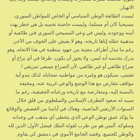
الانهيار.
ليست الطائفة الوطن السياسي أو الخاص للمواطن السوري،
مسيحيا كان أم مسلما، وليست حاضنة تحميه بل هي خطر يهدد
أمنه ووجوده، وليس في وعي المسيحي السوري فتن طائفية أو
مذهبية حمّله إياها تاريخه، وهو لا يعيش على الخوف من الآخر،
رغم ما تبذل أطراف معينة من جهود منظمة في هذا الاتجاه، وهو
يدرك بحدسه أنه ليس، ولا يجوز أن يكون، طرفا في أي نزاع أو
صراع طائفي أو غير طائفي، لأن الصراع مسعى تمزيقي /
تفتيتي، سيكون هو وغيره من مواطنيه ضحاياه. لذلك تبدو أية
مواقف تتعارض مع هذا الوضع والوعي غريبة عنه، ومخيفة
بالنسبة إليه، ومتعارضة مع تاريخه ورغباته الحقيقية، رغم ما
سببه له صعود التطرف الإسلامي والسلطوي من قلق خلال
السنوات الأربعين الماضية، وهناك في أيامنا من القصص والوقائع
ما يؤكد عمق توطن الوعي الذي يتخطى أي مذهب في وجدانه
وسلوكه. أليس هو من طرب لقولة الملك فيصل الأول: الدين لله
والوطن للجميع، وقصد الجامع الأموي في دمشق كي يقاوم