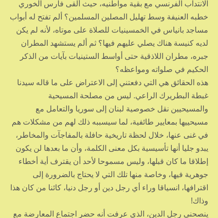
الانتداب الفرنسي مع بقية مواطنيه، حيث ألقى فارس الخوري
خطبه العنيفة وسط تهليل المصلين المسلمين؟ ألم تفتح له أبواب
مساجد بانياس في الخمسينيات للصلاة على موتاه، لأنه لم يكن
لديه كنيسة هناك يصلي عليهم فيها؟ ثم ألم يستشهد المطران
جبره، مطران اللاذقية حتى أواسط الستينيات بآيات من الذكر
الحكيم في صلواته ومواعظه؟
هذه الحقائق هي التي دفعتني إلى الاعتراض على ما قاله سيدنا
غبطة البطريرك الراعي. ليس من مصلحة المسيحية
والمسيحيين نقل خصوصية لبنان إلى سوريا والتعامل مع
مسيحييها بمعايير طائفية، لما سيسببه ذلك لهم من مشكلات هم
في غنى عنها، خلال لحظة تاريخية حافلة بالمفاجآت والمخاطر،
يبدو جليا أنها تأسيسية بكل معنى الكلمة، وأن ما بعدها لن يكون
إطلاقا ما كان قبلها، وليس مسموحا لأحد أن يقترف أية أخطاء
جوهرية فيها، وخاصة منها تلك التي لا يحتاج بالضرورة إلى
اقترافها، انسياقا وراء أي رجل دين أو رجل دنيا، كائنا من كان هذا
وذاك!
ينصحني رجل الدين، الذي عرفت أنه حضر اجتماع المعارضة مع