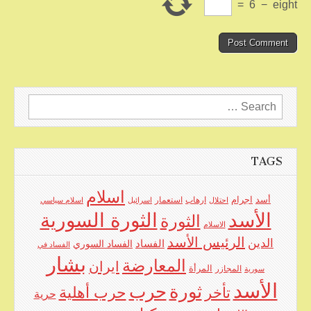
=
6
−
eight
Search
for:
TAGS
اسلام
اجرام
أسد
ارهاب
استعمار
احتلال
اسرائيل
اسلام سياسي
الأسد
الثورة السورية
الثورة
الاسلام
الرئيس الأسد
الدين
الفساد
الفساد السوري
الفساد في
بشار
المعارضة
ايران
المرأة
سورية
المجازر
الأسد
حرب
ثورة
حرب أهلية
تأخر
حرية