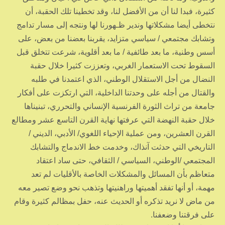
كثيرة، فبدا لنا أن من الأفضل لنا، وقد تخطينا تلك الحقبة، أن
نتخطى أيضا مشكلاتها وندير ظـهورنا لها ونتجه إلى مسار تدامج
وتشابك مجتمعي / سياسي متزايد، يقربنا بعضنا من بعض، على
أسس وطنية، ما بعد طائفية / ما بعد أقلوية، شرعت تتخلق قبل
السقوط تحت الاستعمار الغربي، وتعززت كثيرا خلال حقبة
النضال من أجل الاستقلال الوطني، الذي اعتمدنا في طلبه
والقتال من أجله على وحدتنا الداخلية، التي ارتكزت على أفكار
جامعة من تراث الثورة الفرنسية الإنساني والتحرري، تبنيناها
خلال حقبة النهضة التي عرفتها نهاية القرن التاسع عشر ومطالع
القرن العشرين، ومن عملية الإحياء اللغوي/ الأدبي، الديني /
التاريخي التي حدثت آنذاك، وخدمت خط الاندماج والتشابك
المجتمعي /الوطني، السياسي / الثقافي، حتى ساد اعتقاد
متعاظم بأن المسائل والمشكلات الخاصة بالأقليات لم تعد
مهمة، أو أنها تفقد أهميتها وراهنيتها وتذهب نحو وضع تصير معه
من ماض لا نريد تذكره أو الحديث عنه، حفل بمظالم كثيرة وقام
على فرقتنا وضعفنا.