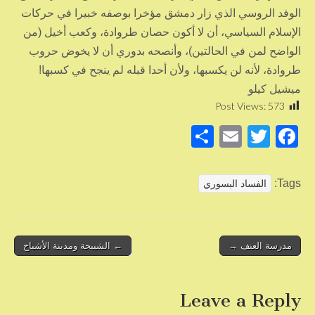
الوفد الروسي الذي زار دمشق مؤخرا بوصفه خبيرا في حركات
الإسلام السياسي، أن لا أكون حصان طروادة، وكعب أخيل (من
الواضح لمن في الحالتين)، وأنصحه بدوري أن لا يخوض حروب
طروادة، لأنه لن يكسبها، ولأن أحدا قبله لم ينجح في كسبها!
ميشيل كيلو
Post Views:
573
S
E
T
F
h
m
wi
a
ar
ail
tt
c
Tags:
الفساد البسوري
e
er
e
b
o
Post
مدرسة العنف →
← الشبيحة ومدينة الأشباح
navigation
o
k
Leave a Reply