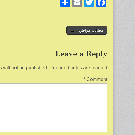
S
E
T
F
h
m
wi
a
ar
ail
tt
c
e
er
e
Post
مطالب مواطن .. →
b
navigation
o
Leave a Reply
o
k
 will not be published.
Required fields are marked
*
Comment