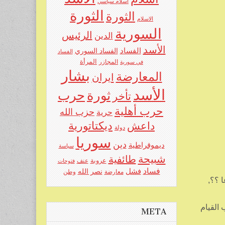
اسلام سياسي
الثورة
الثورة
الاسلام
السورية
الرئيس
الدين
الأسد
الفساد
الفساد السوري
الفساد
المرأة
في سورية
المجازر
بشار
المعارضة
ايران
الأسد
حرب
ثورة
تأخر
حرب أهلية
حزب الله
حرية
ديكتاتورية
داعش
دولة
سوريا
دين
ديموقراطية
سياسة
شبيحة
طائفية
عروبة
عنف
فتوحات
فساد
فشل
نصر الله
معارضة
وطن
 ؟؟,
 القيام
META