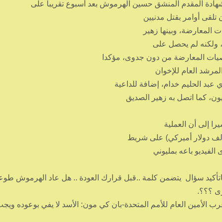
ادة المقدم المنشق حسين الهرموش بعد أسبوع تقريبا على
تلقى أوامر بقتل مدنيين
ت المعارضة، وبينها زهير
د، ولكنه لم يحصل على
يات المعارضة من دون جدوى، مؤكدا
مرشد العام للإخوان
عبد الحليم خدام، إضافة للداعية
ن، كما اتصل به زهير الصديق
را إلى أن العملية
ألف دولار أميركي) على شريط
 الفيديو باعه بمليوني
أكيد سؤال يتضمن كلمة ..قبل قرارك العودة .. هل عاد الهرموش طوعا
ى ؟؟؟.
رب الأمين العام للأمم المتحدة-بان كي مون: الأسد لا يفي بوعوده ويجب