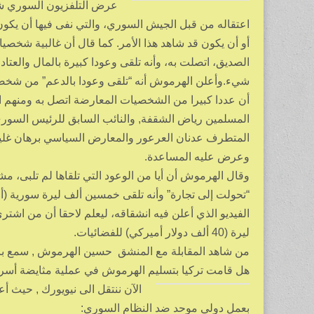
عرض التلفزيون السوري شه
اعتقاله من قبل الجيش السوري، والتي نفى فيها أن يكون 
أو أن يكون قد شاهد هذا الأمر. كما قال أن غالبية شخصيا
الصديق، اتصلت به، وأنه تلقى وعودا كبيرة بالمال والعتا
شيء.وأعلن الهرموش أنه “تلقى وعودا بالدعم” من شخص
أن عددا كبيرا من الشخصيات المعارضة اتصل به ومنهم ال
المسلمين رياض الشقفة, والنائب السابق للرئيس السوري 
المتطرف عدنان العرعور والمعارض السياسي برهان غليو
وعرض عليه المساعدة.
وقال الهرموش أن أيا من الوعود التي تلقاها لم تلبى، مشي
“تحولت إلى تجارة” وأنه تلقى خمسين ألف ليرة سورية (
الفيديو الذي أعلن فيه انشقاقه، ليعلم لاحقا أن من اشترى
ليرة (40 ألف دولار أميركي) للفضائيات.
من شاهد المقابلة مع المنشق حسين الهرموش , سمع بات
هل قامت تركيا بتسليم الهرموش في عملية مثايضة أسر
الآن ننتقل الى نيويورك , حيث أع
بعمل دولي موحد ضد النظام السوري: