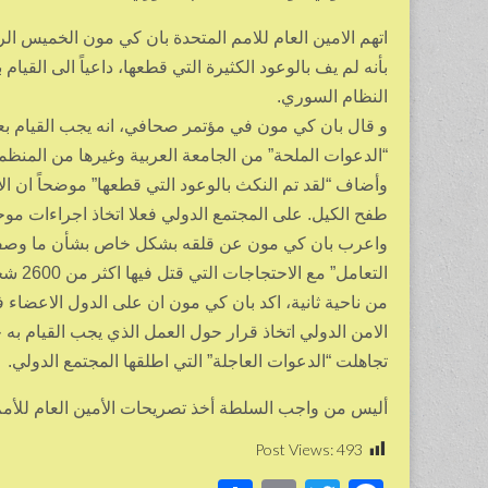
اتهم الامين العام للامم المتحدة بان كي مون الخميس ا
بأنه لم يف بالوعود الكثيرة التي قطعها، داعياً الى القيا
النظام السوري.
و قال بان كي مون في مؤتمر صحافي، انه يجب القيام بعم
“الدعوات الملحة” من الجامعة العربية وغيرها من المنظما
وأضاف “لقد تم النكث بالوعود التي قطعها” موضحاً ان الأ
طفح الكيل. على المجتمع الدولي فعلا اتخاذ اجراءات مو
واعرب بان كي مون عن قلقه بشكل خاص بشأن ما وصفه 
التعامل” مع الاحتجاجات التي قتل فيها اكثر من 2600 شخص حتى الان.
من ناحية ثانية، اكد بان كي مون ان على الدول الاعضاء
الامن الدولي اتخاذ قرار حول العمل الذي يجب القيام به 
تجاهلت “الدعوات العاجلة” التي اطلقها المجتمع الدولي.
أليس من واجب السلطة أخذ تصريحات الأمين العام للأمم 
Post Views:
493