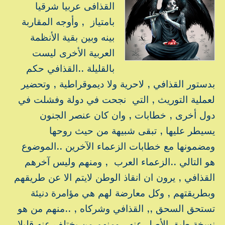
القذافى عربيا شرقيا
بامتياز , وأوجه المقاربة
بينه وبين بقية الأنظمة
العربية الأخرى ليست
بالقليلة ..القذافي حكم
بدستور القذافي , لاحرية ولا ديموقراطية , وتحضير
لعملية التوريث , التي نجحت في دولة وفشلت في
دول أخرى , خطابات , وان كان عنصر الجنون
يسيطر عليها , تبقى شبيهة من حيث روحها
ومضمونها مع خطابات الزعماء الآخرين ..الموضوع
هو التالي ..الزعماء العرب , ومنهم وليس آخرهم
القذافي , يرون ان انقاذ الوطن لايتم الا عن طريقهم
وبطريقتهم , وكل معارضة لهم هي مؤامرة دنيئة
تستحق السحق ,, القذافي وشركاه , ..منهم من هو
نسخة طبق الأصل عنه , ومنهم من يختلف عنه قليلا