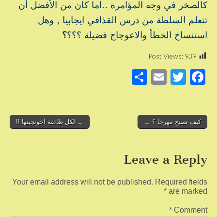
كالصخر في وجه المؤامرة ..اما كان من الأفضل أن
تتعلم السلطة من درس القذافي ايجابيا , وهل
استنساخ الخطأ والاعوجاج فضيلة ؟؟؟
؟
Post Views:
939
S
E
T
F
h
m
wi
a
ar
ail
tt
c
e
er
e
Post
كيف تصبح مهرجا ؟ →
← لكل طائفة اخونجيتها !!
b
navigation
o
Leave a Reply
o
k
Your email address will not be published.
Required fields
*
are marked
*
Comment