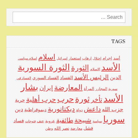
Search
for:
TAGS
اسلام
اجرام
أسد
ارهاب
استعمار
احتلال
اسرائيل
اسلام سياسي
الأسد
الثورة السورية
الثورة
الاسلام
الرئيس الأسد
الدين
الفساد
الفساد السوري
الفساد في
بشار
المعارضة
ايران
المرأة
سورية
المجازر
الأسد
حرب
ثورة
حرب أهلية
تأخر
حرية
ديكتاتورية
داعش
حزب الله
دين
ديموقراطية
دولة
سوريا
شبيحة
طائفية
فساد
عروبة
عنف
سياسة
فتوحات
فشل
نصر الله
معارضة
وطن