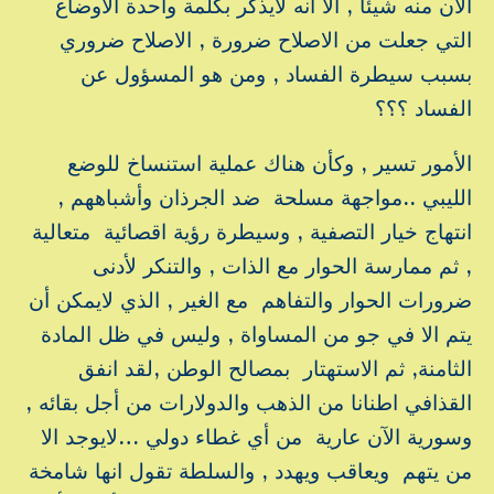
الآن منه شيئا , الا أنه لايذكر بكلمة واحدة الأوضاع
التي جعلت من الاصلاح ضرورة , الاصلاح ضروري
بسبب سيطرة الفساد , ومن هو المسؤول عن
الفساد ؟؟؟
الأمور تسير , وكأن هناك عملية استنساخ للوضع
الليبي ..مواجهة مسلحة ضد الجرذان وأشباههم ,
انتهاج خيار التصفية , وسيطرة رؤية اقصائية متعالية
, ثم ممارسة الحوار مع الذات , والتنكر لأدنى
ضرورات الحوار والتفاهم مع الغير , الذي لايمكن أن
يتم الا في جو من المساواة , وليس في ظل المادة
الثامنة, ثم الاستهتار بمصالح الوطن ,لقد انفق
القذافي اطنانا من الذهب والدولارات من أجل بقائه ,
وسورية الآن عارية من أي غطاء دولي …لايوجد الا
من يتهم ويعاقب ويهدد , والسلطة تقول انها شامخة