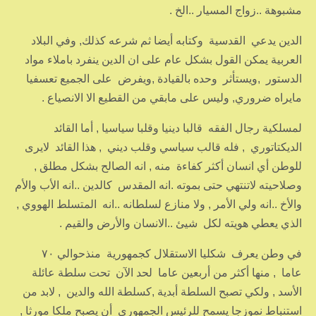
مشبوهة ..زواج المسيار ..الخ .
الدين يدعي القدسية وكتابه أيضا ثم شرعه كذلك, وفي البلاد
العربية يمكن القول بشكل عام على ان الدين ينفرد باملاء مواد
الدستور ,ويستأثر وحده بالقيادة ,ويفرض على الجميع تعسفيا
مايراه ضروري, وليس على مابقي من القطيع الا الانصياع .
لمسلكية رجال الفقه قالبا دينيا وقلبا سياسيا , أما القائد
الديكتاتوري , فله قالب سياسي وقلب ديني , هذا القائد لايرى
للوطن أي انسان أكثر كفاءة منه , انه الصالح بشكل مطلق ,
وصلاحيته لاتنتهي حتى بموته .انه المقدس كالدين ..انه الأب والأم
والأخ ..انه ولي الأمر , ولا منازع لسلطانه ..انه المتسلط الهووي ,
الذي يعطي هويته لكل شيئ ..الانسان والأرض والقيم .
في وطن يعرف شكليا الاستقلال كجمهورية منذحوالي ٧٠
عاما , منها أكثر من أربعين عاما لحد الآن تحت سلطة عائلة
الأسد , ولكي تصبح السلطة أبدية ,كسلطة الله والدين , لابد من
استنباط نموزجا يسمح للرئيس الجمهوري أن يصبح ملكا مورثا ,