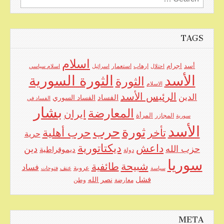
for:
TAGS
اسلام
اجرام
أسد
ارهاب
استعمار
احتلال
اسرائيل
اسلام سياسي
الأسد
الثورة السورية
الثورة
الاسلام
الرئيس الأسد
الدين
الفساد
الفساد السوري
الفساد في
بشار
المعارضة
ايران
المرأة
سورية
المجازر
الأسد
حرب
ثورة
حرب أهلية
تأخر
حرية
ديكتاتورية
داعش
حزب الله
دين
ديموقراطية
دولة
سوريا
شبيحة
طائفية
فساد
عروبة
عنف
سياسة
فتوحات
فشل
نصر الله
معارضة
وطن
META