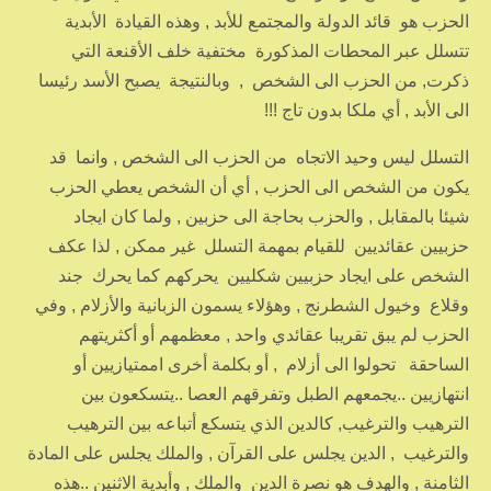
الحزب هو قائد الدولة والمجتمع للأبد , وهذه القيادة الأبدية
تتسلل عبر المحطات المذكورة مختفية خلف الأقنعة التي
ذكرت, من الحزب الى الشخص , وبالنتيجة يصبح الأسد رئيسا
الى الأبد , أي ملكا بدون تاج !!!
التسلل ليس وحيد الاتجاه من الحزب الى الشخص , وانما قد
يكون من الشخص الى الحزب , أي أن الشخص يعطي الحزب
شيئا بالمقابل , والحزب بحاجة الى حزبين , ولما كان ايجاد
حزبيين عقائديين للقيام بمهمة التسلل غير ممكن , لذا عكف
الشخص على ايجاد حزبيين شكليين يحركهم كما يحرك جند
وقلاع وخيول الشطرنج , وهؤلاء يسمون الزبانية والأزلام , وفي
الحزب لم يبق تقريبا عقائدي واحد , معظمهم أو أكثريتهم
الساحقة تحولوا الى أزلام , أو بكلمة أخرى اممتيازيين أو
انتهازيين ..يجمعهم الطبل وتفرقهم العصا ..يتسكعون بين
الترهيب والترغيب, كالدين الذي يتسكع أتباعه بين الترهيب
والترغيب , الدين يجلس على القرآن , والملك يجلس على المادة
الثامنة , والهدف هو نصرة الدين والملك , وأبدية الاثنين ..هذه