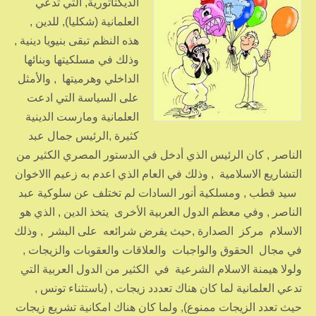
الديكتاتورية, التي تدعي
العلمانية (شكليا), للدين ,
هذه النظم تبقى بنيويا دينية ,
وذلك في مسلكيتها وبنائها
الداخلي وهرميتها , والأمثل
على السياسة التي ادعت
العلمانية ومارست الدينية
كثيرة ,الرئيس جمال عبد
الناصر , كان الرئيس الذي أدخل في الدستور المصري الكثير من
التشاريع الاسلامية , وذلك في العام الذي اعدم به زعيم االاخوان
سيد قطب , ومسلكية أنور السادات لم تختلف عن سلوكية عبد
الناصر , وفي معظم الدول العربية الأخرى يتخذ الدين , الذي هو
الاسلام مركز الصدارة ,حيث يفرض شرائعه على البشر , وذلك
في مجال الحقوق والواجبات والعلاقات والعقوبات والزيجات ,
ولولا هيمنة الاسلام الشرعية في الكثير من الدول العربية التي
تدعي العلمانية لما كان هناك تعددد زيجات , (باستثناء تونس ,
حيث تعدد الزيجات ممنوع), ولما كان هناك امكانية تشريع زيجات