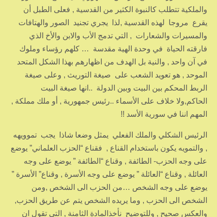
والملكية تتطلب كالنبوة الكثير من القدسية , فعلى الطبل أن
يقرع مروجا لهذه القدسية ,لذا يجري تجنيد الصور والهتافات
والمسيرات والشعارات , التي تدمج الأب والابن والأخ الذي
فارقته الحياة في وحدة الهية مقدسة … كلهم رؤساء وملوك
في آن واحد , والنية بل الهدف من اظهارهم بهذا الشكل المتحد
الموحد , هو تعويد الشعب على صيغة التوريث , وعلى صيغة
الربط المحكم بين البيت وبين الدولة ..انها صيغة البيت
الحاكم,ولا خلاف على الأسماء ..رئيس جمهورية , أو ملك مملكة ,
المهم اننا في سورية الأسد !!
الرئيس الشكلي والملك الفعلي يمثل وضعا شاذا يجب تموويهه
, والتمويه يكون باستخدام القناع , فقناع “الحزب العلماني” يوضع
على وجه الحزب- الطائفة , وقناع “الطائفة ” يوضع على وجه
العائلة , وقناع “العائلة ” يوضع على وجه الأسرة , وقناع” الأسرة ”
يوضع على وجه الشخص …من الحزب الى الشخص ,ومن
الشخص الى الحزب , وما يريده الشخص يتم عن طريق الحزب,
والعكس صحيح , وللتوضيح نأخذالمادة الثامنة , التي تقول ان