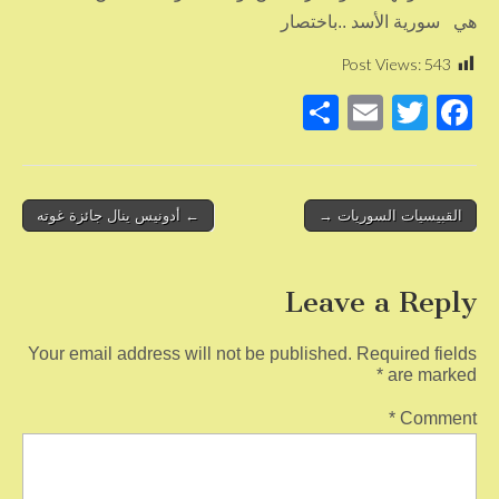
هي سورية الأسد ..باختصار
Post Views:
543
S
E
T
F
h
m
wi
a
ar
ail
tt
c
e
er
e
Post
القبيسيات السوريات →
← أدونيس ينال جائزة غوته
b
navigation
o
Leave a Reply
o
k
Your email address will not be published.
Required fields
*
are marked
*
Comment