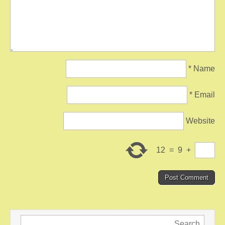
*
Name
*
Email
Website
12
=
9
+
Search