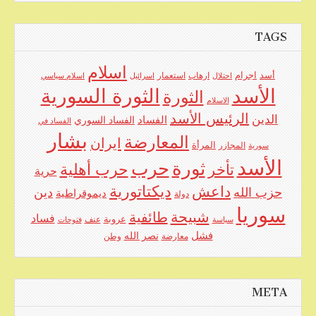
TAGS
اسلام
اجرام
أسد
ارهاب
استعمار
احتلال
اسرائيل
اسلام سياسي
الأسد
الثورة السورية
الثورة
الاسلام
الرئيس الأسد
الدين
الفساد
الفساد السوري
الفساد في
بشار
المعارضة
ايران
المرأة
سورية
المجازر
الأسد
حرب
ثورة
حرب أهلية
تأخر
حرية
ديكتاتورية
داعش
حزب الله
دين
ديموقراطية
دولة
سوريا
شبيحة
طائفية
فساد
عروبة
عنف
سياسة
فتوحات
فشل
نصر الله
معارضة
وطن
META