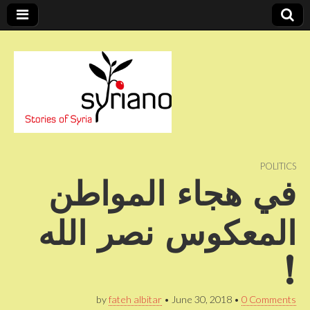
Stories of Syria
syriano
POLITICS
في هجاء المواطن
المعكوس نصر الله
!
by
fateh albitar
•
June 30, 2018
•
0 Comments