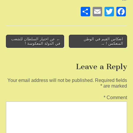
S
E
T
F
h
m
wi
a
ar
ail
tt
c
e
er
e
Post
انعكاس القيم في الوطن
← عن اختيار السلطان للشعب
المنعكس ! →
في الدولة المعكوسة !
b
navigation
o
Leave a Reply
o
k
Your email address will not be published.
Required fields
*
are marked
*
Comment