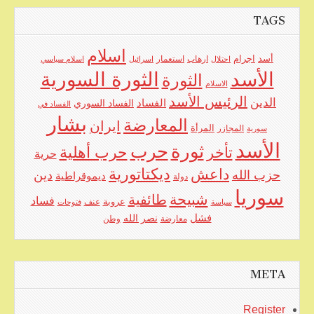
TAGS
اسلام
اجرام
أسد
ارهاب
استعمار
احتلال
اسرائيل
اسلام سياسي
الأسد
الثورة السورية
الثورة
الاسلام
الرئيس الأسد
الدين
الفساد
الفساد السوري
الفساد في
بشار
المعارضة
ايران
المرأة
سورية
المجازر
الأسد
حرب
ثورة
حرب أهلية
تأخر
حرية
ديكتاتورية
داعش
حزب الله
دين
ديموقراطية
دولة
سوريا
شبيحة
طائفية
فساد
عروبة
عنف
سياسة
فتوحات
فشل
نصر الله
معارضة
وطن
META
Register