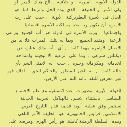
الدولة الأبوية أميرية أو خلافية ….الخ ,هناك الأمير أو
ولي الأمر أو الخليفة , الذي بيده الحل والربط كما هو
الحال في الأسرة البطريركية الأبوبة , حيث على رب
الأسرة أن يكون ربا يحد مسلكية الأسرة اقتصاديا
واجتماعيا , ورب الأسرة في الدولة هو أب الجميع وراعي
الرعية ومنقذ الجميع , وبما أنه بتلك الميزات فلا بد من
الامتثال لأوامره مهما كانت , أي أنه بذلك عبارة عن
ديكتاتور شرعي , وما على الرعية الا تبجيله وامتداحه
لخدماته ومكرماته وخيره , حيث أنه لايمثل الشر بأي
حالة كانت , انه الخير المطلق والحاكم الحق , لذلك فهو
غير معرض للنقد …انه الله على الأرض .
للدولة الأبوية تمظهرات عدة لاتستقيم مع علم الاجتماع
السياسي باستثناء الاسم , فالهياكل الحزبية الحديثة
تستثمر وفق عقلية أبوية قديمة قدم التاريخ العربي
الاسلامي , فرئيس الجمهورية هو الخليفة الآمر الناهي
وبيده السلطة الزمنية كاملة, هو رأس الهرم ومرضه على