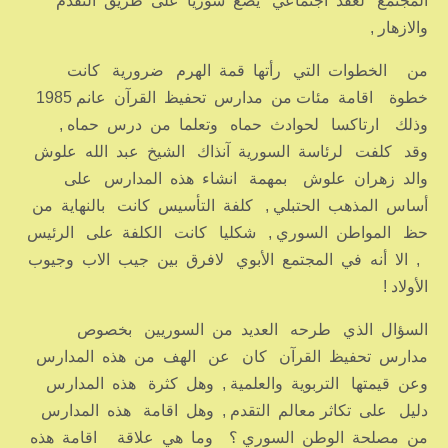
المجتمع لعقد اجتماعي يضع سوريا على طريق التقدم
والازهار ,
من الخطوات التي رأتها قمة الهرم ضرورية كانت
خطوة اقامة مئات من مدارس تحفيظ القرآن عانم 1985
وذلك ارتاكسا لحوادث حماه وتعلما من درس حماه ,
وقد كلفت لرئاسة السورية آنذاك الشيخ عبد الله علوش
والد زهران علوش بمهمة انشاء هذه المدارس على
أساس المذهب الحتبلي , كلفة التأسيس كانت بالنهاية من
حظ المواطن السوري , شكليا كانت الكلفة على الرئيس
, الا أنه في المجتمع الأبوي لافرق بين جيب الاب وجيوب
الأولاد !
السؤال الذي طرحه العديد من السوريين بخصوص
مدارس تحفيظ القرآن كان عن الهف من هذه المدارس
وعن قيمتها التربوية والعلمية , وهل كثرة هذه المدارس
دليل على تكاثر معالم التقدم , وهل اقامة هذه المدارس
من مصلحة الوطن السوري ؟ وما هي علاقة اقامة هذه