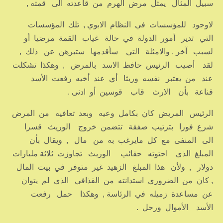
سبيل المثال يمثل مرض الهرم من قاعدته الى قمته ,
لاوجود للمؤسسات في النظام الابوي , تلك المؤسسات
التي تدير أمور الدولة في حالة غياب القمة مرضيا أو
لسبب آخر , والامثلة التي سأقدمها ستبرهن عن ذلك ,
لقد أصيب الرئيس حافظ الاسد بالمرض , وهكذا تشكلت
عند من يعتبر نفسه وريثا أي عند أخيه رفعت الأسد
قناعة بأن الارث قاب قوسين أو ادنى .
الرئيس المريض كان بكامل وعيه وبعد تعافيه من المرض
شرع فورا بترتيب صفقة تتضمن خروج الوريث قسرا
الى المنفى مع كل مايرغب به من مال , ويقال بأن
المبلغ الذي احتوته حقائب الوريث تجاوزت ثلاثة مليارات
دولار , ولأن هذا المبلغ الزهيد غير متوفر في بيت المال
, كان من الضروري استدانته من القذافي الذي لم يتوان
عن مساعدة زميله في الرئاسة , وهكذا حمل رفعت
الأسد الأموال ورحل .