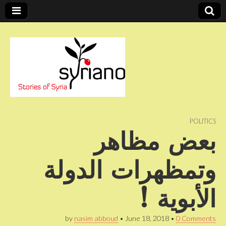
Stories of Syria
syriano
POLITICS
بعض مظاهر
وتمظهرات الدولة
الأبوية !
by
nasim abboud
•
June 18, 2018
•
0 Comments