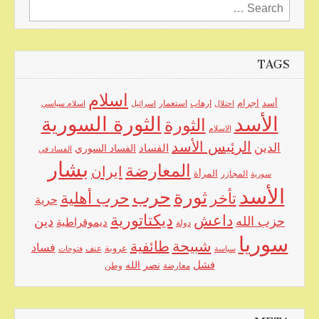
Search
for:
TAGS
اسلام
اجرام
أسد
ارهاب
استعمار
احتلال
اسرائيل
اسلام سياسي
الأسد
الثورة السورية
الثورة
الاسلام
الرئيس الأسد
الدين
الفساد
الفساد السوري
الفساد في
بشار
المعارضة
ايران
المرأة
سورية
المجازر
الأسد
حرب
ثورة
حرب أهلية
تأخر
حرية
ديكتاتورية
داعش
حزب الله
دين
ديموقراطية
دولة
سوريا
شبيحة
طائفية
فساد
عروبة
عنف
سياسة
فتوحات
فشل
نصر الله
معارضة
وطن