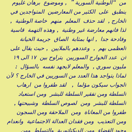
من “الوطنية السورية ” , وموضوع برهان غليوم
ينطبق على الكثير من المعارضين المتواجدين في
الخارج , لقد حذف المعلم منهم خاصة الوطنية ,
لذا فانهم معارضة غير وطنية , وهذه التهمة قاسية
وفادحة جدا , انها بمثابة الصاق جريمة الخيانة
العظمى بهم , وعددهم بالملايين , حيث يقال على
أن عدد الخوارج السوريين يتراوح بين ١٧ الى ١٩
مليون سوري , والمعلم لايجهد نفسه بالسؤال :
لماذا يتواجد هذا العدد من السوريين في الخارج ؟ لأن
الجواب سيكون مؤلما , لقد طفروا من ارهاب
السلطة ومن تفقير السلطة للبشر ومن استعباد
السلطة للبشر ومن لصوص السلطة وشبيحتها ,
طفروا من المعاناة ومن الملاحقة ومن السجون
ومن التعذيب ومن فقدان العدالة الاجتماعية وانعدام
وجود القضاء ومن الديكتاتورية والتسلط ومن