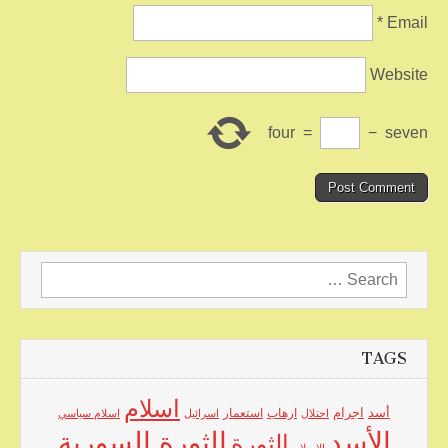
*
Email
Website
four
=
−
seven
Search
for:
TAGS
اسلام
اجرام
أسد
ارهاب
استعمار
احتلال
اسرائيل
اسلام سياسي
الأسد
الثورة السورية
الثورة
الاسلام