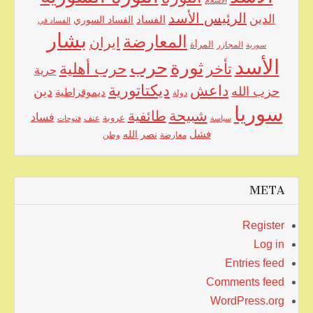
الرئيس الأسد
الدين
الفساد
الفساد السوري
الفساد في
بشار
المعارضة
ايران
المرأة
سورية
المجازر
الأسد
حرب
ثورة
حرب أهلية
تأخر
حرية
ديكتاتورية
داعش
حزب الله
دين
ديموقراطية
دولة
سوريا
شبيحة
طائفية
فساد
عروبة
عنف
سياسة
فتوحات
فشل
نصر الله
معارضة
وطن
META
Register
Log in
Entries feed
Comments feed
WordPress.org