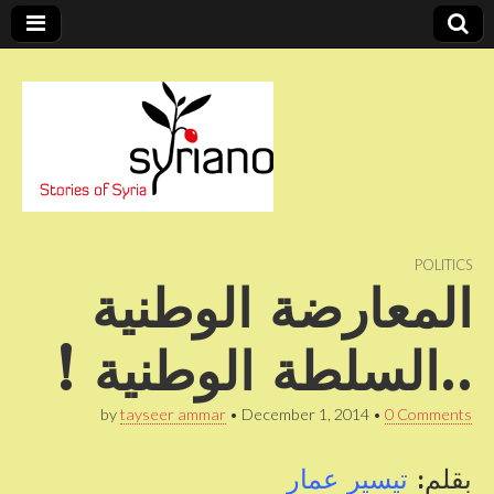
Stories of Syria
syriano
POLITICS
المعارضة الوطنية
..السلطة الوطنية !
by
tayseer ammar
•
December 1, 2014
•
0 Comments
بقلم:
تيسير عمار