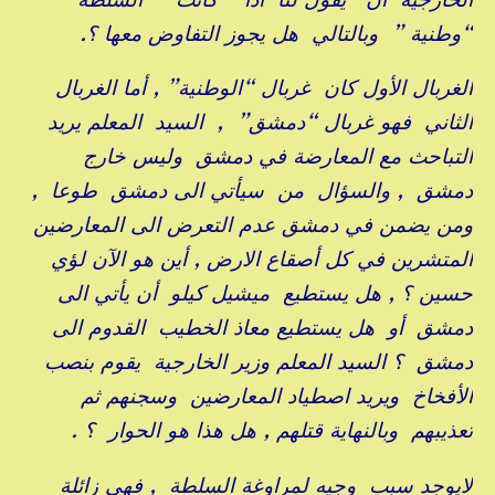
“وطنية ” وبالتالي هل يجوز التفاوض معها ؟.
الغربال الأول كان غربال “الوطنية” , أما الغربال
الثاني فهو غربال “دمشق” , السيد المعلم يريد
التباحث مع المعارضة في دمشق وليس خارج
دمشق , والسؤال من سيأتي الى دمشق طوعا ,
ومن يضمن في دمشق عدم التعرض الى المعارضين
المتشرين في كل أصقاع الارض , أين هو الآن لؤي
حسين ؟ , هل يستطيع ميشيل كيلو أن يأتي الى
دمشق أو هل يستطيع معاذ الخطيب القدوم الى
دمشق ؟ السيد المعلم وزير الخارجية يقوم بنصب
الأفخاخ ويريد اصطياد المعارضين وسجنهم ثم
تعذيبهم وبالنهاية قتلهم , هل هذا هو الحوار ؟ .
لايوجد سبب وجيه لمراوغة السلطة , فهي زائلة