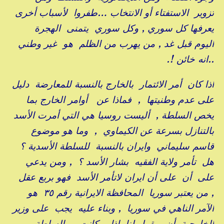
تزوير الاستفتاء أو الانتخاب …طفروا لأسباب أخرى
يعرفها كل سوري , وكل سوري يتمنى الهجرة
اليوم قبل غد , من يهرب من الظلم هو غير وطني
..انه خائن !.
اذا كان أمر الائتمار بالخارج بالنسبة للمعارضة دليل
على عدم وطنيتها , فماذا عن أوامر الخارج بما
يخص السلطة , أليست روسيا هي التي أمرت الأسد
بالتنازل بسرعة عن الكيماوي , وما هو موضوع
قاسم سليماني وايران بالنسبة للسلطة الأسدية ؟
هل تأمر ولاية الفقيه بشار الأسد ؟ , ومن يدعي
على أن على أن ايران لاتأمر الأسد فهو بربع عقل
, من يعتبر سوريا المحافظة الايرانية رقم ٣٥ هو
الآمر الناهي في سوريا , وبناء عليه يجب على وزير
الخارجية أن يقول لنا اذا كانت السلطة