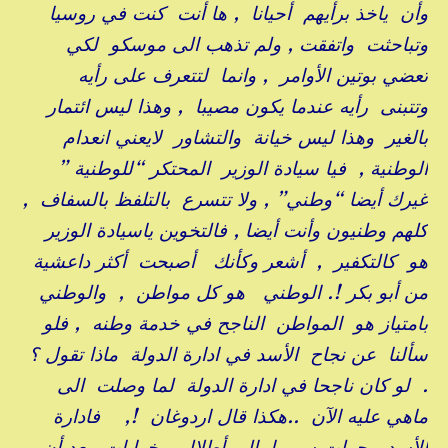
وأن ياخذ برأيهم أحيانا , ها أنت كنت في روسيا
وتباحثت واتفقت , ولم تذهب الى موسكو لكي
تعضي بوتين الأوامر , وانما لتتعرف على رأيه
وتتبنى رأيه عندما يكون مصيبا , وهذا ليس ائتمار
بالغير وهذا ليس خيانة والتشاور لايعني انعدام
الوطنية , فيا سيادة الوزير المحتكر “للوطنية ”
غيرك أيضا “وطني” , ولا تتسرع بالتلفظ بالسفاف ,
كلهم وطنيون وأنت أيضا , فالتخوين ياسيادة الوزير
هو كالتكفير , أشعر وكأنك أصبحت أكثر داعشية
من أبو بكر !. الوطني هو كل مواطن , والوطني
بامتياز هو المواطن الناجح في خدمة وطنه , فلو
سألنا عن نجاح الأسد في ادارة الدولة ماذا تقول ؟
. لو كان ناجحا في ادارة الدولة لما وصلت الى
ماهي عليه الآن ..هكذا قال اردوغان !, فادارة
الأسد حولت سوريا الى أطلال وخرابات بعد أن