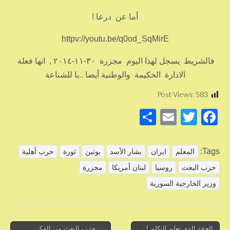
أما عن درعا !
httpv://youtu.be/q0od_SqMirE
فالشريط يسجل لهذا اليوم مجزرة ٣٠-١١-٢٠١٤ , انها فعلة
الادارة الحكيمة والوطنية أيضا ..يا للشناعة
Post Views:
583
S
E
T
F
h
m
wi
a
ar
ail
tt
c
Tags:
المعلم
ايران
بشار الأسد
بوتين
ثورة
حرب أهلية
e
er
e
حزب البعث
روسيا
لبنان أمريكا
مجزرة
b
وزير الخارجية السورية
o
o
Post
الحقد الذي تعلم التكلم ! →
← حزب البعث من الفكر