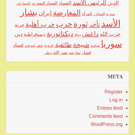
الرئيس الأسد
الدين
الفساد
الفساد السوري
الفساد في
بشار
المعارضة
ايران
المرأة
سورية
المجازر
الأسد
حرب
ثورة
حرب أهلية
تأخر
حرية
ديكتاتورية
داعش
حزب الله
دين
ديموقراطية
دولة
سوريا
شبيحة
طائفية
فساد
عروبة
عنف
سياسة
فتوحات
فشل
نصر الله
معارضة
وطن
META
Register
Log in
Entries feed
Comments feed
WordPress.org