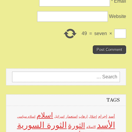
*
Email
Website
49
=
seven
×
Search
for:
TAGS
اسلام
اجرام
أسد
ارهاب
استعمار
احتلال
اسرائيل
اسلام سياسي
الأسد
الثورة السورية
الثورة
الاسلام