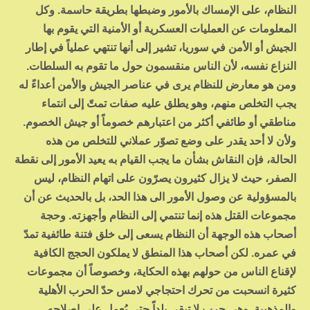
النظام، على الإمساك بالأمور وضبطها بطريقة حاسمة. وكل
المعلومات عن العمليات العسكرية أو الأمنية التي يقوم بها
الجيش أو الأمن في سوريا، تشير إلى أنها تنتهي عملياً في إطار
النزاع نفسه، لأن الناس منقسمون حول ما تقوم به السلطات.
ومن هو معارض للنظام يرى في عناصر الجيش والأمن أعداءً له
يجب التخلص منهم، وهو يطلق عليه صفات تمتّ إلى انتماء
مناطقي أو طائفي أكثر من اعتبارهم خصوماً أو جيش الخصوم.
ولأن لا أحد يقدر على وضع تصوّر عملاني للتخلص من هذه
الحالة، فإن النقاش بشأن ما يجب القيام به يعيد الأمور إلى نقطة
الصفر، حيث لا يزال كثيرون يصرّون على اتهام النظام، ليس
بالمسؤولية عن وصول الأمور الى هذا الحد، بل بالحديث عن أن
مجموعات القتل هذه إنما تنتمي إلى النظام وأجهزته. وحجة
أصحاب هذه الوجهة أن النظام يسعى إلى خلق فتنة طائفية تمدّ
في عمره. لكن أصحاب هذا المنطق لا يملكون الحجج الكافية
لإقناع الناس من حولهم بهذه الحكاية، وخصوصاً أن مجموعات
كثيرة انسحبت من تحرك احتجاجي لامس حدّ الحرب الأهلية
والمذهبية. وهي حرب لا تبقي بلداً حتى يُعمل على إصلاحه.