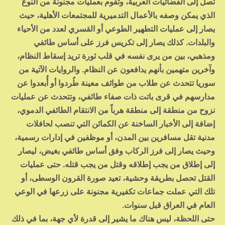
تصل إلى الفضائيات العربية، وتقوم بعمليات مجنونة من النوع
الذي يمكن وصفه بالأعمال التدميرية للمجتمعات الأهلية، حيث
يصار إلى عمليات التطهير الطوعي أو القسري لعدد من الأحياء
والبلدات. كذلك يصار إلى تكريس فرز على أساس طائفي
ومذهبي، بين من يرى نفسه في قلب ثورة تريد إسقاط النظام،
وآخرين متهمين بأنهم يدافعون عن النظام. والروايات الآتية من
سوريا تتحدث عن طلاب من طوائف معينة طُردوا أو أُبعدوا عن
مدارسهم في قرى باتت ذات صفاء طائفي، وتتحدث عن عمليات
نزوح من منطقة إلى منطقة هرباً من الانتقام الطائفي الدموي،
إضافة إلى الأخبار الساخنة عن الكمائن التي تنصب لحافلات
مدنية تقل مسافرين بين المدن، أو موظفين في إدارات رسمية،
وحيث يصار إلى فرز الركاب وفق أساس طائفي بغيض، ليصار
إلى إطلاق من يجب إطلاقه وقتل من يجب قتله. حتى عمليات
القتل تحصل بطريقة وحشية، تعيد صورة القرون الوسطى، أو
تلك التي عملت جماعات تكفيرية مجنونة على زرعها في الوعي
العام في العراق قبل سنوات.
حتى اللحظة، ليس هناك ما يشير إلى قدرة لأي جهة، بما في ذلك