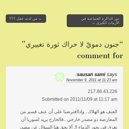
h
m
wi
a
ar
ail
tt
c
e
er
e
Post
دور الذاكرة الجماعية في
← من لديه عقل ؟؟؟
الأزمات الكبرى →
b
navigation
o
“
جنون دمويّ لا حراك ثورة تغييري
”
o
comment for
k
sausan sami
says:
November 9, 2011 at 11:23 am
217.88.43.226
Submitted on 2011/11/09 at 11:17 am
العنف هو الهلاك , واذاافترضنا على أن عنف قسم من
المعارضة ذو مصدر خارجي ..فالخارج يريد لسوريا أن
تغرق في بحور الدماء !!, ألا يحق هنا السؤال عن مصدر