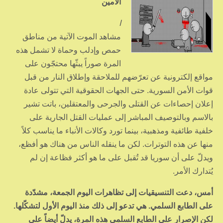
الأمين
ا
مشاهد الموت الآتية من مناطق
حمص وإدلب وحماة لا تشمل هذه
المرة صوراً يبثّها محتجّون على
مواقع إلكترونية عن تعرّضهم للملاحقة وإطلاق النار من قبل
قوات الأمن السورية. حتى الجهات الحقوقية التي تتولى عادة
إعلان إحصاءات عن القتلى والجرحى والمعتقلين، باتت تشير
بالاسم وبالتوصيف المباشر إلى عمليات القتل الجارية على
خلفية طائفية ومذهبية، بينما تورد وكالات الأنباء ما يناسب كلاً
منها عن هذه التوترات. لكن ما ينقله الناس من هناك هو أفظع،
ويدلّ على أن سوريا قد تُقبل على ما هو أكثر فظاعة إن لم
يُتدارك الأمر.
أمس، دعت التنسيقيات إلى تظاهرات اليوم الجمعة، مشدّدة
على الطابع السلمي. هي تدعو إلى ذلك منذ اليوم الأول لتشكّلها.
لكن الإصرار على الطابع السلمي هذه المرة، يدلّ أيضاً على