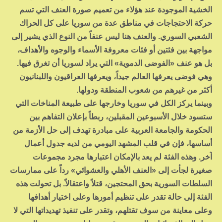
الخشية الموجودة عند هؤلاء من تعميم صورة العنف التي تسم
حركة الاحتجاجات في مناطق عدة من سوريا على كل الحراك
الشعبي السوري. والعنف هنا ليس عنفاً من النوع الذي يشير إلى
مواجهة بين فئتين أو فئات معروفة الأسماء والوجوه والأهداف،
بل هو عنف «الفوضى الدموية» التي يراد لسوريا أن تغرق فيها.
وهي فوضى يعرفها العالم جيداً، ويعرفها العراقيون واللبنانيون
أكثر من غيرهم من شعوب المنطقة ودولها.
وبينما يركز الكل في سوريا وخارجها على طبيعة المناخات التي
ستسود خلال الأسبوعين المقبلين، ربطاً بإعلان التفاهم بين
الحكومة والجامعة العربية على مبادرة تهدف إلى حل الأزمة من
أساسها، فإن في قلب المشهد اليومي من لديه جدول أعمال
آخر. وهذه الفئة لم يعد بالإمكان اعتبارها مجرد مجموعات
صغيرة لجأت إلى «العنف الأهلي والعشوائي» رداً على ممارسات
السلطات السورية بحق المحتجين، قتلاً واعتقالاً. بل تحولت هذه
الفئة إلى حالة تقدر على تنظيم أمورها وعلى اختيار أهدافها
وعلى معاينة من سوف تقتلهم، وتقدر على تنفيذ تهديداتها التي لا