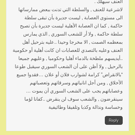
العنف سيهلك .
لاشرعية للعنف , والسلطة التي تدنت ببعض ممارساتها
الى مستوى العصابة , ليست جديرة بأن تبقى سلطة
حاكمة , كما ان العصابة الأهلية ليست جديرة بأن تصبح
سلطة حاكمة , ولا أر للشعب السوري , الذي يمارس
بمعظمه الصمت , الا مخرجا وحيدا ..عليه بترحيل أهل
العنف وعليه بالتصدي للعصابات ان كانت أهلية أو حكومية
..أيديسهم ملطخة بالدماء أهليا وحكوميا , وعليهم جميعا
بالرحيل , ولا أظن على أن الشعب السوري سيقبل طوعا
“بالانقراض” كرامة لشوارب فلان أو علان …فقدوا جميع
الأخلاق , ومن أجل انانياتهم وسرقاتهم وتعصباتهم
وعصاباتهم يجب على الشعب السوري أن يموت …
سينقرضون , والشعب سوف لن ينقرض ..كفانا لؤما
وخساسة ونذالة وكذبا وتلفيقا وطائيفية
Reply