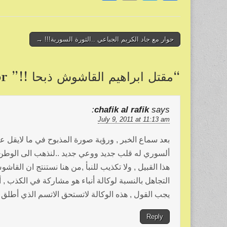
h
m
wi
a
ar
ail
tt
c
e
er
e
Post
حوار مع جاد الكريم الجباعي ..الثورة السورية!!! →
b
navigation
o
“
مقتل ابراهيم القاشوش ذبحا !!
” comment for
o
k
chafik al rafik
says:
July 9, 2011 at 11:13 am
بعد سماع الخبر , ورؤية صورة المذبوح في ما لايقل ع
ألسوري له قلب جديد ووعي جديد ..لنذهب الى الوطن أون
هذا القبيل , ولا تكذيب للنبأ ,من هنا نستنتج ان القاش
التجاهل بالنسبة لوكالة أنباء هو مشاركة في الكذب ,
يجب القول , هذه الوكالة لاتستحق الاتسم الذي أطلق ع
Reply