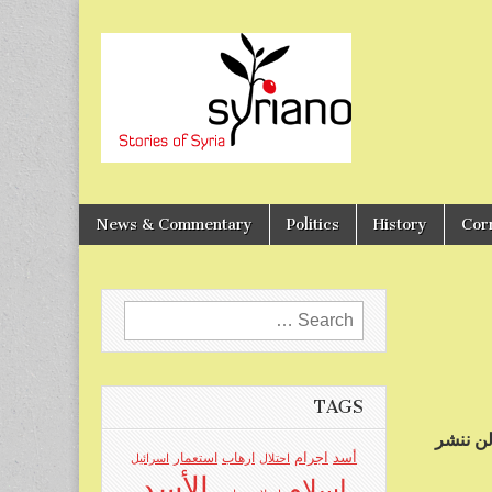
Stories of Syria
syriano
News & Commentary
Politics
History
Cor
Search
for:
TAGS
لن ننشر
اجرام
أسد
ارهاب
استعمار
احتلال
اسرائيل
الأسد
اسلام