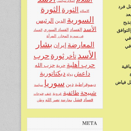
اسلام سياسي
تل فرد
الثورة
الثورة
الاسلام
عد
السورية
الرئيس
الدين
ذبح
الأسد
الفساد
الفساد السوري
التوافق
الفساد
المرأة
في سورية
المجازر
 في
بشار
المعارضة
ايران
!في
الأسد
حرب
ثورة
تأخر
حرب أهلية
حزب الله
حرية
اقية
ديكتاتورية
داعش
دولة
سوريا
بيل فياض
دين
ديموقراطية
سياسة
شبيحة
طائفية
عروبة
عنف
فتوحات
فساد
فشل
نصر الله
معارضة
وطن
META