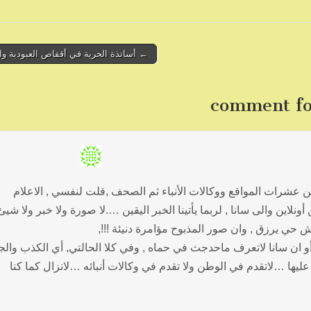
← أساتذة الحرية في أقفاص العبودية و
ن عشرات المواقع ووكالات الأنباء ثم الصحف ,قلت لنفسي , الاعلام
لاين والى سانا , لربما يأتينا الخبر اليقين ….لا صورة ولا خبر ولا شي
وش حي يرزق , وان صور المذبوح مؤامرة دنيئة !!!,
 أو ان سانا لاتعرف ماحدجث في حماه , وفي كلا الحالتي, أي الكذب وال
ليها …لاتقدم في الوطن ولا تقدم في وكالات أنبائه …لانزال كما كنا