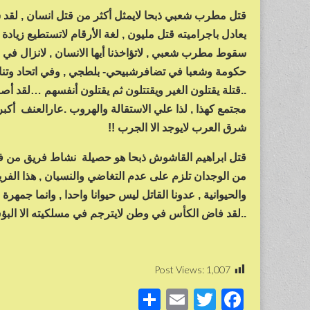
قتل مطرب شعبي ذبحا لايمثل أكثر من قتل انسان , لقد سمع
يعادل باجراميته قتل مليون , لغة الأرقام لاتستطيع زيادة أو
سقوط مطرب شعبي , لاتؤاخذنا أيها الانسان , لانزال في ط
حكومة وشعبا في تضافرشبيحي- بلطجي , وفي اتحاد وتناغم بين
..قتلة يقتلون الغير ويقتتلون ثم يقتلون أنفسهم …لقد أ
مجتمع كهذا , لذا علي الاستقالة والهروب .عارالعنف أكبر
شرق العرب لايوجد الا الجرب !!
قتل ابراهيم القاشوش ذبحا هو حصيلة نشاط فريق من فرق 
من الوجدان تلزم على عدم التغاضي والنسيان , هذا الفري
والحيوانية , عدونا القاتل ليس حيوانا واحدا , وانما جمه
..لقد فاض الكأس في وطن لايترجم في مسلكيته الا البؤس 
Post Views:
1,007
S
E
T
F