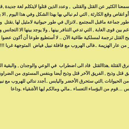
نا الكثير عن القتل والقتلى , وعدد الذين قتلوا لايتكلم لغة جديدة ,ق
 انقاص وقع الكارثة , التي لم نبالي بها بهذا الشكل وفي هذا اليوم , الا ب
ور جماعة ماقبل المجتمع ..لانزال في طور حيوانية لامثيل لها ,نقتل ون
 قوى الغابة , التي تدعي التنافر بينها , ولا يوجد بينها الا التجانس و
صبح القتل ترجمة لمسلكية طاغية الآن .. لا أستطيع طوعا أن أكون عضوا
 من عار الهزيمة ..فالى الهروب مع قافلة نبيل فياض المتوجهة غربا !!
القتلة ,هذاالقتل قاد الى اضطراب في الوعي والوجدان , والبقية الب
ق قتل وذبح , الفريق الآخر قتل وذبح أيضا وبنفس المستوى من الضراوة
رة من الحيوانات ,التي ستحرق الأخضر واليابس ..أجدد ندائي للهروب مع ن
…قوم من البؤساء التعساء ..مالي ومالكم ايها الأشقياء .وداعا