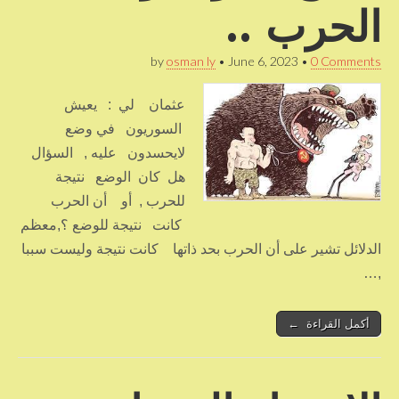
الحرب ..
by
osman ly
•
June 6, 2023
•
0 Comments
عثمان لي : يعيش
السوريون في وضع
لايحسدون عليه , السؤال
هل كان الوضع نتيجة
للحرب , أو أن الحرب
كانت نتيجة للوضع ؟,معظم
الدلائل تشير على أن الحرب بحد ذاتها كانت نتيجة وليست سببا
,…
أكمل القراءة ←