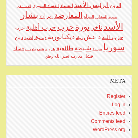
الرئيس الأسد
الدين
الفساد
الفساد السوري
الفساد في
بشار
المعارضة
ايران
المرأة
سورية
المجازر
الأسد
حرب
ثورة
حرب أهلية
تأخر
حرية
ديكتاتورية
داعش
حزب الله
دين
ديموقراطية
دولة
سوريا
شبيحة
طائفية
فساد
عروبة
عنف
سياسة
فتوحات
فشل
نصر الله
معارضة
وطن
META
Register
Log in
Entries feed
Comments feed
WordPress.org