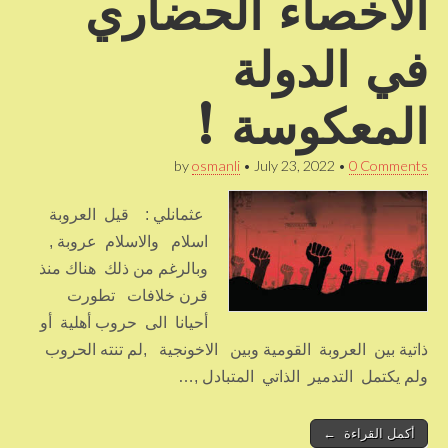
الاخصاء الحضاري
في الدولة
المعكوسة !
by
osmanli
•
July 23, 2022
•
0 Comments
عثمانلي : قيل العروبة
اسلام والاسلام عروبة ,
وبالرغم من ذلك هناك منذ
قرن خلافات تطورت
أحيانا الى حروب أهلية أو
ذاتية بين العروبة القومية وبين الاخونجية ,لم تنته الحروب
ولم يكتمل التدمير الذاتي المتبادل ,…
أكمل القراءة ←