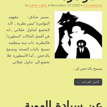
by
samir sadek
•
November 19, 2020
•
0 Comments
سمير صادق : مفهوم
المؤامرة” ليس نظرية , لأنه
لايخضع لتداول عقلاني , انه
في أفضل الحالات “اسطورة”,
فالنظرية ذات بنية منطقية
تسمح باثبات الصحة وتسمح
بالدحض , أما الأسطورة فلا
تخضع الى تداول عقلاني
يسمح بالدحض او…
أكمل القراءة ←
عن سيادة الهوية