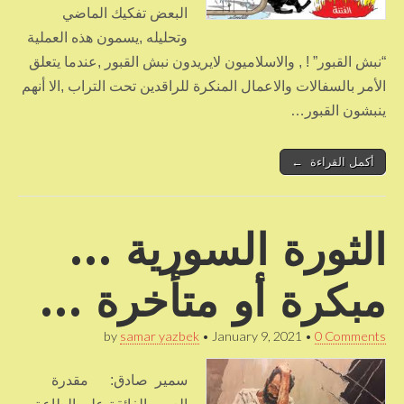
البعض تفكيك الماضي
وتحليله ,يسمون هذه العملية
“نبش القبور” ! , والاسلاميون لايريدون نبش القبور ,عندما يتعلق
الأمر بالسفالات والاعمال المنكرة للراقدين تحت التراب ,الا أنهم
ينبشون القبور…
أكمل القراءة ←
الثورة السورية …
مبكرة أو متأخرة …
by
samar yazbek
•
January 9, 2021
•
0 Comments
سمير صادق: مقدرة