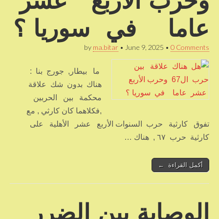
وحرب الأربع عشر
عاما في سوريا ؟
by
ma.bitar
•
June 9, 2025
•
0 Comments
ما بيطار, جورج بنا :
هناك بدون شك علاقة
محكمة بين الحربين
,فكلاهما كان كارثي , مع
تفوق كارثية حرب السنوات الأربع عشر الأهلية على
كارثية حرب ٦٧ , هناك …
أكمل القراءة ←
الوصاية بين الضرر