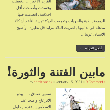
القرن الأخير ……تعفنت
وفسدت وأصبحت أقل
اخلاقية , انعدمت فيها
الديموقراطية والحريات وتعمقت الديكتاتورية ,لتأخذ أشكالا
مذهلة في بدائيتها , اغتربت البلاد بتزايد قل نظيره , وأصبح
الانسان غريبا…
أكمل القراءة ←
مابين الفتنة والثورة!
by
samir sadek
•
January 15, 2021
•
0 Comments
سمير صادق : يبدو
الانزعاج واضحا عند
الاسلاميين ,عندما يحاول