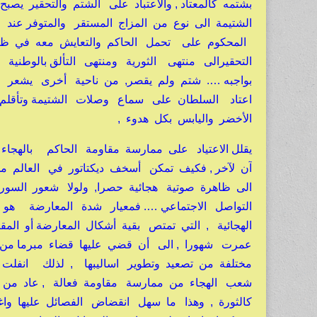
بشتمه كالمعتاد , والاعتباد على الشتم والتحقير ي
الشتيمة الى نوع من المزاج المستقر والمتوفر عند
المحكوم على تحمل الحاكم والتعايش معه في ظل 
التحقيرالى منتهى الثورية ومنتهى التألق بالوطني
بواجبه …. شتم ولم يقصر, من ناحية أخرى يشعر ال
اعتاد السلطان على سماع وصلات الشتيمة وتأقلم 
الأخضر واليابس بكل هدوء ,
يقلل الاعتياد على ممارسة مقاومة الحاكم باله
آن لآخر , فكيف تمكن أسخف ديكتاتور في العالم من
الى ظاهرة صوتية هجائية حصرا, ولولا شعور السور
التواصل الاجتماعي …. فمعيار شدة المعارضة هو
عمرت شهورا , الى أن قضي عليها قضاء مبرما من 
مختلفة من تصعيد وتطوير اساليبها , لذلك انفلت
شعب الهجاء من ممارسة مقاومة فعالة , عاد من 
كالثورة , وهذا ما سهل انقضاض الفصائل عليها واغ