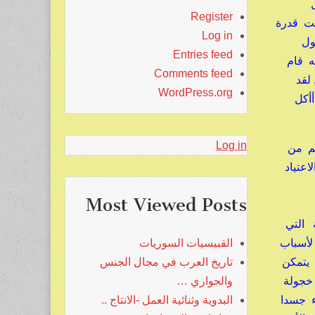
ل
Register
عت قدرة
Log in
حول
Entries feed
ه قام
Comments feed
 لقد
WordPress.org
أأكل
Log in
كم من
اعتياد
Most Viewed Posts
نت التظاهرة الخجولة التي
لأسباب
القبيسيات السوريات
 يتمكن
تاريخ العرب في مجال الجنس
 خجولة
والجواري …
ء جسدا
البدوية وثنائية العمل -الانتاج ..