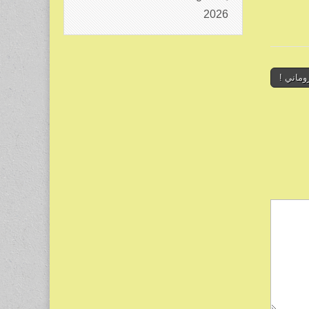
2026
وماني !