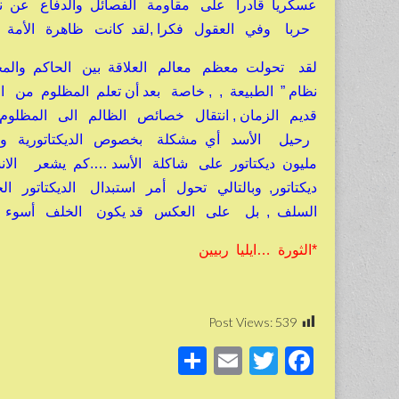
عسكريا قادرا على مقاومة الفصائل والدفاع عن 
حربا وفي العقول فكرا ,لقد كانت ظاهرة الأمة الص
لقد تحولت معظم معالم العلاقة بين الحاكم والمح
نظام ” الطبيعة
, , خاصة بعد أن تعلم المظلوم من 
قديم الزمان , انتقال خصائص الظالم الى المظلوم
مليون ديكتاتور على شاكلة الأسد ….كم يشعر الا
ديكتاتور, وبالتالي تحول أمر استبدال الديكتاتور
السلف , بل على العكس قد يكون الخلف أسوء 
*الثورة …ايليا ربيين
Post Views:
539
S
E
T
F
h
m
wi
a