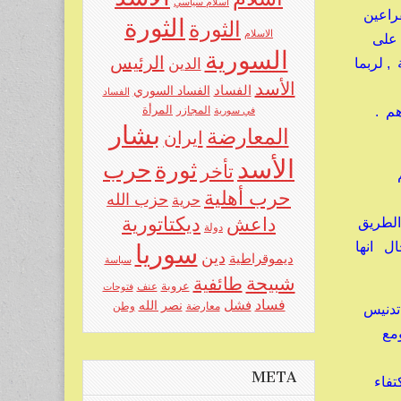
اسلام سياسي
راعين
الثورة
الثورة
الاسلام
 على
السورية
الرئيس
 لربما
الدين
الأسد
الفساد
الفساد السوري
الفساد
م .
المرأة
في سورية
المجازر
بشار
المعارضة
ايران
الأسد
حرب
ثورة
تأخر
حرب أهلية
حزب الله
حرية
ديكتاتورية
داعش
الطريق
دولة
ال انها
سوريا
دين
ديموقراطية
سياسة
شبيحة
طائفية
عروبة
عنف
فتوحات
فساد
فشل
نصر الله
معارضة
وطن
 تدنيس
ومع
META
تفاء