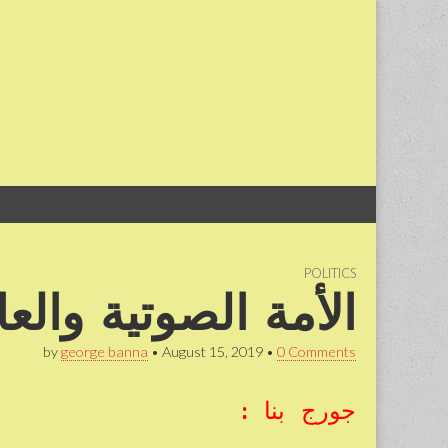
Skip
Main
to
menu
content
POLITICS
الأمة الصوتية والعا
by
george banna
•
August 15, 2019
•
0 Comments
جورج بنا :