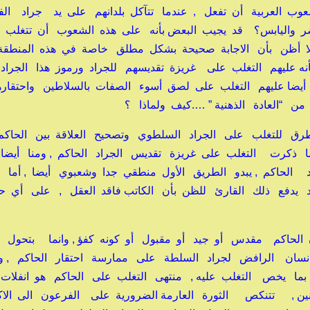
 العربية أن تفعل , عندما تتآكل بلدانهم على يد جراد الف
أخضر واليابس؟ قد يجيب البعض بأنه على هذه الشعوب أن تتغلب
لا أظن بأن الاجابة صحيحة بشكل مطلق خاصة في هذه المنطقة ,
ه عليهم التغلب على غريزة تقديسهم للجراد ورموز هذا الجراد
أيضا عليهم التغلب على لصق أسوء الصفات بالسلاطين واحتقاره
من “العادة الذهنية ” ….كيف ولماذا ؟
طرق للتغلب على الجراد السلطوي وتصحيح العلاقة بين الحاكم
ما ذكرت التغلب على غريزة تقديس الجراد الحاكم , ومنا أيضا
الحاكم , يبدو الطريق الأول منطقي جدا وشعبوي أيضا , أما 
وقد يدفع ذلك القارئ للظن بأن الكاتب فاقد العقل , على أي ح
ن الحاكم مقدس أو جيد أو مقبول أو كونه كفؤ , وانما بتحول
الانسان الرافض لجراد السلطة على ممارسة احتقار الحاكم , 
 بما يخص التغلب عليه , منتهى التغلب على الحاكم هو انفلات
نين , تتنكص الثورة العارمة الضرورية على الفرعون الى الاك