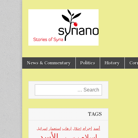
Stories of Syria
syriano
News & Commentary
Politics
History
Cor
Search
for:
TAGS
اجرام
أسد
ارهاب
استعمار
احتلال
اسرائيل
الأسد
اسلام