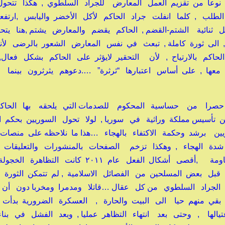
صبح نوعا من تقزيم العمل المعارض للجراد السلطوي , هكذا تتحو
 الطلب , كلما انفلت جراد الحاكم لأكل الأخضر واليابس ,ارتف
ثنائية الشتم-القضم , الحاكم يقضم والمعارض يشتم ,هنا يت
ة , الى ثورة كاملة , تبعث في نفس المعارض الشعور بالرضى لأن
حاكم بالارتياح , لأن التحقير لايؤثر على الحاكم بشكل فعال,
معها , على أساس اعتبارها “ثرثرة” ….دعوهم يثرثرون بينما 
جاء حصرا من حساسية المحكوم للصدمات التي يلحقه بها الحا
 تأسيس مملكة وراثية في سوريا , لولا تحول السوريين بحكم ال
يين برشد وحكمة الاكتفاء بالهجاء …هذا ما نلاحظه على منصات
 شدة الهجاء , وهكذا تزخم الصفحات بالمنشورات والتعليقات
الهجائية , التي تمتص بقية أشكال المعارضة أو المقاومة ,أقصى أشكال الفعل عام ٢٠١١ كا
قبل بعض المسلحين من الفصائل الاسلامية , لم تتمكن الثورة 
 الجراد السلطوي من كل عقال …قاتلا ومدمرا ومخربا دون أن
بقي منهم حيا الى البيت والحارة , العسكرة الضرورية بدأت
تيالها , وحتى بعد انتهاء التظاهر عمليا , وبعد الفشل في بنا