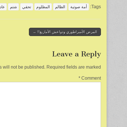
ar
ail
tt
c
Tags:
أمة صوتية
الظالم
المظلوم
تحقي
شتم
عادة ٫
e
er
e
b
o
Post
المرض الأمبراطوري ودواعش الأمازيغ!! →
navigation
o
k
Leave a Reply
 will not be published.
Required fields are marked
*
Comment