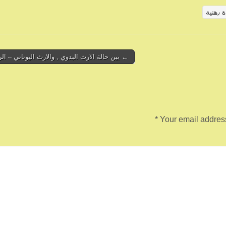
هنية
← بين حالة الارث البدوي , والارث اليوناني – الر
*
Your email address