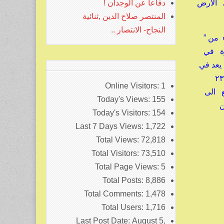
 الأرض
دفاعا عن الوجدان !
المنتصر صلاح الدين ,ثنائية
النجاح- الانتصار ..
 من ”
رة في
يعد في
رحيل الأسد أي مشكلة بخصوص الديكتاتورية واستمرارها , هناك ملايين من الخلفاء للسلف الديكتاتوري , لدينا ٢٣
Online Visitors:
1
ع الى
Today's Views:
155
من
Today's Visitors:
154
Last 7 Days Views:
1,722
Total Views:
72,818
Total Visitors:
73,510
Total Page Views:
5
Total Posts:
8,886
Total Comments:
1,478
Total Users:
1,716
Last Post Date:
August 5,