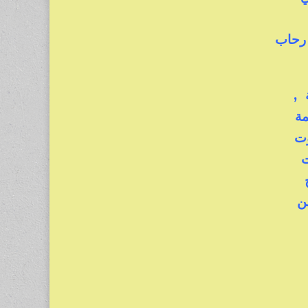
ي
 رحاب
ة ,
مة
موت
ات
من