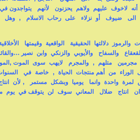
نه لاخوف عليهم ولاهم يحزنون لأنهم يتواجدون ف
ل الى ضيوف أو نزلاء على رحاب الاسلام , وهل
لرموز دلالتها الحقيقية الواقعية وقيمتها الأخلاقي
عقاع والسفاح والأيوبي والزنكي وابن نصير …والقائ
مجرمين متلهم , والمجرم لايهب سوى الموت ,ال
نا الممتد الى 15 قرنا الى الوراء من أهم منتجات الحياة , خاصة في السنو
 لمرة واحدة وانما يوميا وبشكل مستمر , لأن انتاج
 ان انتاج ضلال المعاني سوف لن يتوقف في يوم 