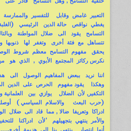
خلفية التسامح , وهل التسامح قادر على ا
التعبير غامض وقابل للتفسير والممارسة 
يغطي نواقص حالة الدين الرئيسي (الغلب
التسامح يقود الى ضلال المواطنة وبال
تتساهل مع فئة أخرى وتغفر لها ذنوبها ول
يحقق مفهوم التسامح معظم شروط الوصاية ا
نكرس ركائز المجتمع الأبوي , الذي هو من
اننا نريد ببعض المفاهيم الوصول الى هد
وهكذا يقود مفهوم الحرص على الدين الى اي
التكفير, لأن الضلال يوازي بين العلماني
(حرب البعث والاسلام السياسي ) أوصلتنا
ادراكا وتعريفا ضالا , مما قاد الى ضلال ا
والأمر ينتهي بتجهيلهم ’لأن ادراكنا للتح
أنها انتصار ينتهي بنا الى هزيمة أخرى…