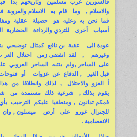
والاسلام , وما قام به الاسلام والعروبة 
فما نحن به وعليه هو حصيلة عقلية ومفاه
أسباب أخرى للتردي والرداءة الحضارية التي
عودة الى عقبة بن نافع كمثال توضيحي 
وغيرهم , لقد انقضى زمن احتلال العر ب 
على الساحر ,ولم ينتبه الساحر العروبي ع
قبل الغير , الدفاع عن غزوات أو فتوحات 
أ الغزو والاحتلال , لذلك وانطلاقا من 
يقوم بذلك , شرعية ذلك مستمدة من شرعي
فمكم تدانون , ومنطقيا عليكم الترحيب بأ
للجنرال غورو على أرض ميسلون , وان لم 
الانفصامية .
ضلال الأوطان هو من ضلال المعاني والرموز