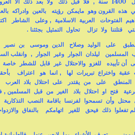
فالسورين عرب مسلمين وتاريخهم بدأ قبل 1400 سنة , فلا قبل ذلك ولا بعد ذلك الا الع
في هذه القرون وهو مايمكن رؤيته بالعين وادراكه بال
يم الفتوحات العربية الاسلامية , وعلى الشاطر ا
 قتلتنا ولا تزال تحاول التمثيل بجثثنا .
ينطبق على الوليد وصلاح الدين وموسى بن نصير
المسلمين ليلدان الجوار وغير الجوار , وانقلب الس
لى أن تأييده للغزو والاحتلال غير قابل للشطر خاصة
عقبة واختراع تبريرات لها , انما هو اعتراف بأحقي
هذا المنطق على من يقتدر على احتلال بلاد العرب 
ة فتح او احتلال بلاد الغير من قبل المسلمين , 
ي محتل وأن تسمحوا لفرنسا باقامة النصب التذكارية
تفعلوا ذلك فيحق للغير اتهامكم بالنفاق والازدواج
, , تعرف الأشياء بما لايعبر عنها , فالعلمانية ادر