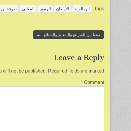
ar
ail
tt
c
Tags:
ابن الوليد
الأوطان
الرموز
المعاني
طرفة بن 
e
er
e
b
o
Post
ضعنا بين الشرائع والشعائر والشنائع ! →
navigation
o
k
Leave a Reply
 will not be published.
Required fields are marked
*
Comment