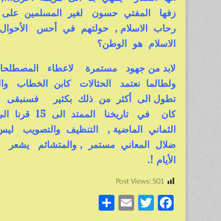
زفها المفتي حسون لغير المسلمين على أ
رحاب الاسلام , حولتهم في أحس الأحوا
الاسلام هو الوطن؟
لابد من جهود مستمرة لاعطاء المصطلحات وا
ولطالما نعتمد الحثالات كابن الخطاب والق
تطول الى أكثر من ذلك بكثير فسنبقى 
كان في تاريخ
الثماني الماضية , التنظيف والتصويب ليس
ضلال المعاني مستمر , والمتشائم يشعر
الأيام !.
Post Views:
501
S
E
T
F
h
m
wi
a