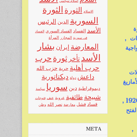
اسلام سياسي
الثورة
الثورة
الاسلام
السورية
الرئيس
الدين
ة
الأسد
الفساد
الفساد السوري
الفساد
ات ,
المرأة
في سورية
المجازر
بشار
المعارضة
ايران
اجية
الأسد
حرب
ثورة
تأخر
حرب أهلية
حزب الله
حرية
لات
ديكتاتورية
داعش
دولة
مازيغ
سوريا
دين
ديموقراطية
سياسة
شبيحة
طائفية
عروبة
عنف
فتوحات
المفردة ممنوعة من الاستعمال بقرار من عصبة الأمم من عام 1920 ,
فساد
فشل
نصر الله
معارضة
وطن
لفتح
 ,
META