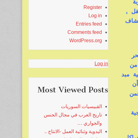
روبة
Register
عقل ,
Log in
كتشاف
Entries feed
Comments feed
WordPress.org
حر
 من
Log in
ة مبد
أن
Most Viewed Posts
فمن
القبيسيات السوريات
ية
تاريخ العرب في مجال الجنس
والجواري …
البدوية وثنائية العمل -الانتاج ..
اكا