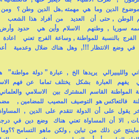
 موضوع الدين وما هي مهمته ,هل الدين وطن ؟ ومن 
 الوطن , حتى أن العديد من أفراد هذا الشعب
مه سوريا , وطنهم الاسلام وأين هي حدود وأرض 
فرج بالنسبة للمواطنة , وساعة الفرج تعني اعادة ا
يين في وضع الانتظار !!!, وهل هناك ضلال وعدمية أ
واني والليبيرالي يريدها الخ , عبارة ” دولة مواطنة” 
ني يفهم العبارة بشكل يختلف تماما عن فهم الاس
لمواطنة القاسم المشترك بين الاسلامي والعلمان
نة فالتعاكس هو التوصيف المصيب للمضامين , م
خر يقول على أن الدولة تتقدم على الدين , المساوا
بات , الا أن المساواة تعني هناك وضع دين في درج
 ماينتج عن ذلك من تباين , ولكن ماهو التسامح ؟؟وم