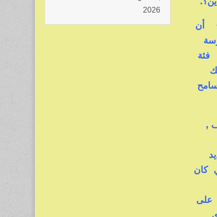
ن؟.
2026
مح أن
رسة
د فئة
لك
سامح
ف ,
د
 كان
ة على
ذي