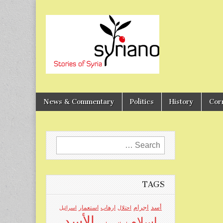
Stories of Syria
syriano
News & Commentary
Politics
History
Cor
Search
for:
TAGS
اجرام
أسد
ارهاب
استعمار
احتلال
اسرائيل
الأسد
اسلام