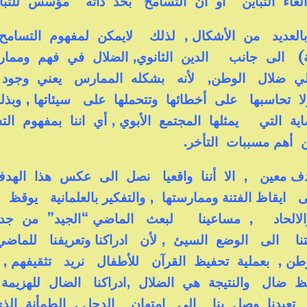
لغاء التباين أو أن التسامح بحد ذاته مؤسس للتباي
بالعديد من الأشكال , لذلك لايمكن لمفهوم التسا
ة) الى جانب الدين الثانوي, الضلال في فهم ومما
تالي ضلال الوطن, لأنه بشكله الممارس يعني وجو
ا تحاسبها على أخطائها وتتحملها على سيئاتها , وبذ
لتي يمثلها المجتمع الأبوي , أي اننا بمفهوم الت
 أهم مسببات التأخر.
ف معين , الا أننا واقعيا نصل الى عكس هذا الهد
قاظ الفتنة وممارستها , والتفكير بالعلمانية يوقظ
ة والالحاد , مساعينا لبعث الماضي “الجيد” من جدي
 الى الوضع السيئ , لأن ادراكنا وتعريفنا للماضي
لوطن , بعملية تحفيظ القرآن للأطفال نريد تثقيفهم ,
فيظ ضال والنتيجة هي الضلال ,ادراكنا الضال للهزيم
, تعبدنا وصل بنا الى امتهان الدجل , الطمأنة ال