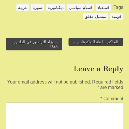
ar
ail
tt
c
Tags:
استعباد
اسلام سياسي
ديكتاتورية
سوريا
عربية
e
er
e
قومية
ميشيل عفلق
b
o
o
Post
الله أكبر ..! طنطا والارهاب, →
← وزاد الترامبور في الطنبور
نغما !!
navigation
k
Leave a Reply
Your email address will not be published.
Required fields
*
are marked
*
Comment