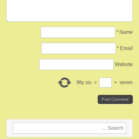
*
Name
*
Email
Website
fifty six
=
×
seven
Search
for: