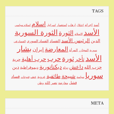
TAGS
اسلام
اجرام
أسد
ارهاب
استعمار
احتلال
اسرائيل
اسلام سياسي
الأسد
الثورة السورية
الثورة
الاسلام
الرئيس الأسد
الدين
الفساد
الفساد السوري
الفساد في
بشار
المعارضة
ايران
المرأة
سورية
المجازر
الأسد
حرب
ثورة
حرب أهلية
تأخر
حرية
ديكتاتورية
داعش
حزب الله
دين
ديموقراطية
دولة
سوريا
شبيحة
طائفية
فساد
عروبة
عنف
سياسة
فتوحات
فشل
نصر الله
معارضة
وطن
META