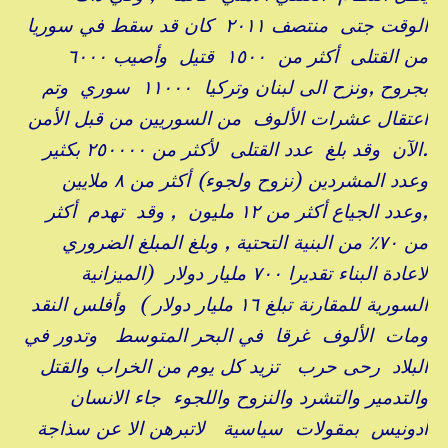
الوقت جتى منتصف ٢٠١١ كان قد سقط في سوريا
من القتلى أكثر من ١٥٠٠ قتيل وأصيب ٦٠٠٠
بجروح ,ونزح الى لبنان وتركيا ١١٠٠٠ سوري وتم
اعتقال عشرات الألوف من السوريين من قبل الأمن
.الآن وقد بلغ عدد القتلى لأكثر من ٢٥٠٠٠٠ بكثير
وعدد المشردين (نزوح ولجوء) أكثر من ٨ ملايين
,وعدد الجياع أكثر من ١٢ مليون , وقد تهدم أكثر
من ٧٠٪ من البنية التحتية , وبلغ المبلغ الضروري
لاعادة البناء تقديرا ٧٠٠ مليار دولار (الميزانية
السورية للمقارنة تبلغ ١٦ مليار دولار ) وأفلس النقد
ومات الألوف غرقا في البحر المتوسط وتدور في
البلاد رحى حرب تزيد كل يوم من الخراب والقتل
والتدمير والتشرد والنزوح واللجوء جاء الانسان
أدونيس بمقولات سياسية لاتبرهن الا عن سذاجة