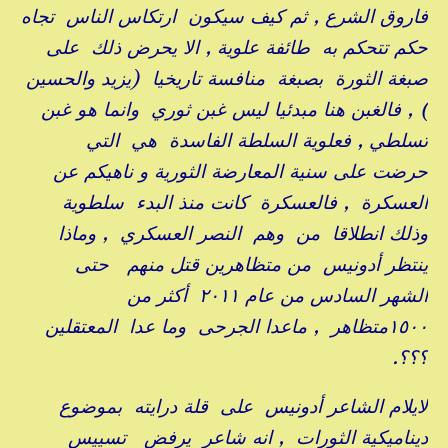
فاروق الشرع , ثم كيف سيكون ارتكاس الناس تجاه
حكم تتحكم به طائفة علوية , الا يحرض ذلك على
صبغة الثورة بصبغة منافسة تاريخيا (يزيد والحسين
) , فالغبن هنا مبدئيا ليس غبن ثوري وانما هو غبن
تسلطي , فعلوية السلطة الفاسدة هي التي
حرضت على سنية المعارضة الثورية و ناهيكم عن
العسكرة , فالعسكرة كانت منذ البدء سلطوية
وذلك انطلاقا من وهم النصر العسكري , وماذا
ينتظر أدونيس من متظاهرين قتل منهم حتى
الشهر السادس من عام ٢٠١١ أكثر من
١٥٠٠متظاهر , ماعدا الجرحى وما عدا المعتقلين
؟؟؟.
لايلام الشاعر أدونيس على قلة درايته بموضوع
ديناميكية الثورات , انه شاعر يرفض تسييس