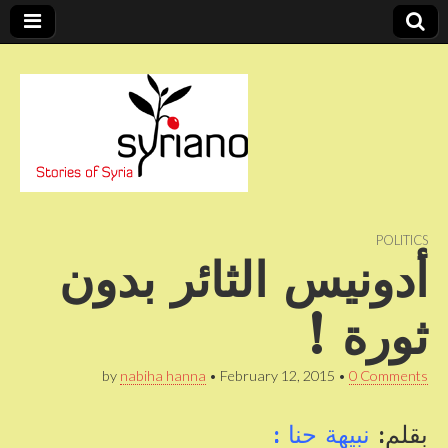
Stories of Syria
syriano
POLITICS
أدونيس الثائر بدون
ثورة !
by
nabiha hanna
•
February 12, 2015
•
0 Comments
بقلم:
نبيهة حنا :