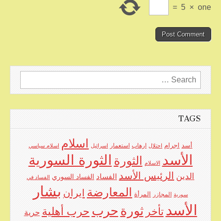
=
5
×
one
Search
for:
TAGS
اسلام
اجرام
أسد
ارهاب
استعمار
احتلال
اسرائيل
اسلام سياسي
الأسد
الثورة السورية
الثورة
الاسلام
الرئيس الأسد
الدين
الفساد
الفساد السوري
الفساد في
بشار
المعارضة
ايران
المرأة
سورية
المجازر
الأسد
حرب
ثورة
حرب أهلية
تأخر
حرية