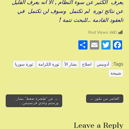
يعرف الكثير عن سوء النظام , الا أنه يعرف القليل
عن نتائج ثورة لم تكتمل وسوف لن تكتمل في
العقود القادمة ..للبحث تتمة !
Post Views:
660
S
E
T
F
h
m
wi
a
ar
ail
tt
c
Tags:
أدونيس
اصلاح
بشار الأ
ثورة الكرامة
ثورة سوريا
e
er
e
شبيحة
b
o
o
Post
العاشر من تمّوز →
← عن “طنجرة ضغط” بشار..
ورستم وغدي فرنسيس..
navigation
k
Leave a Reply