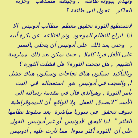
وتهدم بيووته طائفة , وجيشه متمذهب وحزبه
الحاكم تحول الى طائفة ؟
لاتستطيع الثورة تحقيق معظم مطالب أدونيس الا
أذا انزاح النظام الموجود وتم اقتلاعه عن بكرة أبيه
, وحتى بعد ذلك على أدونيس أن يتحلى بالصبر
على الأقل قرنا كاملا , حيث يمكن بعد ذلك ممارسة
التقييم , هل نجحت الثورة؟ هل فشلت الثورة ؟
وبالتأكيد سيكون هناك نجاحات وسيكون هناك فشل
!, والعجب في أدونيس هو استعجاله في البت
بأمر الثورة , وهوالذي قال في مقدمة رسالته الى
الأسد “لايصدق العقل ولا الواقع أن الديموقراطية
سوف تتحقق في سوريا مباشرة بعد سقوط نظامها
القائم ” لذا لايحق لأدونيس أو غير أدونيس القول
على أن الثورة أكثر سوءا مما ثارت عليه , أدونيس