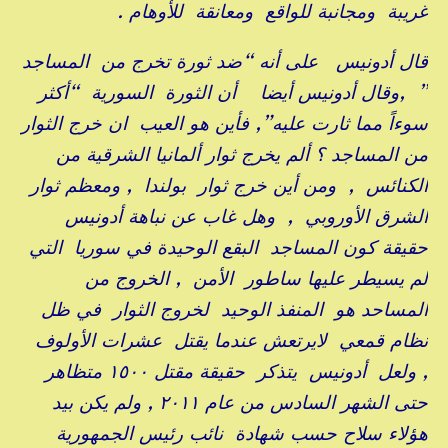
غريبة ومجانبة للواقع ومعانقة للأوهام .
قال أدونيس على أنه “ضد ثورة تخرج من المساجد
” ,وقال أدونيس أيضا أن الثورة السورية “أكثر
سوءاً مما ثارت عليه”, فأين هو العيب ان خرج الثوار
من المساجد ؟ ألم يخرج ثوار ألمانيا الشرقية من
الكنائس , ومن أين خرج ثوار بولندا , ومعظم ثوار
الشرق الأوروبي , وهل غاب عن نباهة أدونيس
حقيقة كون المساجد البقع الوحيدة في سوريا التي
لم يسيطر عليها ساطور الأمن , الخروج من
المساحد هو المنفذ الوحيد لخروج الثوار في ظل
نظام قمعي لايرتعش عندما يقتل عشرات الأولوف
, ولعل أدونيس يتذكر حقيقة مقتل ١٥٠٠ متظاهر
حتى الشهر السادس من عام ٢٠١١ , ولم يكن بيد
هؤلاء سلاح حسب شهادة نائب رئيس الجمهورية