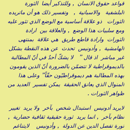
قواعد حقوق الانسان , وللتذكير أيضا الثورة
البلشفية والاسبانية , وتفسير ذلك هو أن ماتريده
الثورات ذو علاقة أساسية مع الوضع الذي تثور عليه
ومع سلبيات هذا الوضع , والعلاقة بين ارادة
الثورات وارادة قاطع طريق هي علاقة بمنتهى
الهامشية , وأدونيس تحدث عن هذه النقطة بشكل
غير مباشر اذ قال ” لا يشكّ أحدٌ في أنّ المطالبة
بالديموقراطية لا تتضمّن بالضرورة أنّ الذين يقومون
بهذه المطالبة هم ديموقراطيّون حقّاً” وعلى هذا
المنوال الذي يعانق الحقيقة يمكن تفسير العديد من
ظواهر الثورات .
لايريد أدونيس استبدال شخص بآخر ولا يريد تغيير
نظام بآخر , انما يريد ثورة حقيقية ثقافية حضارية ,
ثورة تفصل الدين عن الدولة , وأدونيس لايتناغم