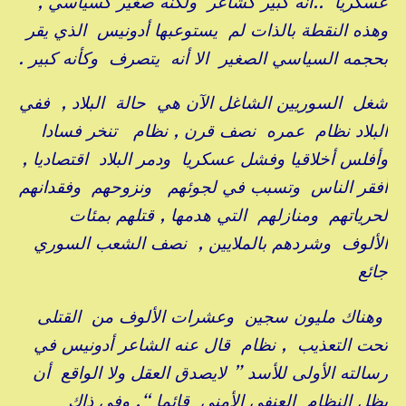
عسكريا ..انه كبير كشاعر ولكنه صغير كسياسي ,
وهذه النقطة بالذات لم يستوعبها أدونيس الذي يقر
بحجمه السياسي الصغير الا أنه يتصرف وكأنه كبير .
شغل السوريين الشاغل الآن هي حالة البلاد , ففي
البلاد نظام عمره نصف قرن , نظام تنخر فسادا
وأفلس أخلاقيا وفشل عسكريا ودمر البلاد اقتصاديا ,
أفقر الناس وتسبب في لجوئهم ونزوحهم وفقدانهم
لحرياتهم ومنازلهم التي هدمها , قتلهم بمئات
الألوف وشردهم بالملايين , نصف الشعب السوري
جائع
وهناك مليون سجين وعشرات الألوف من القتلى
تحت التعذيب , نظام قال عنه الشاعر أدونيس في
رسالته الأولى للأسد ” لايصدق العقل ولا الواقع أن
يظل النظام العنفي الأمني قائما “, وفي ذاك