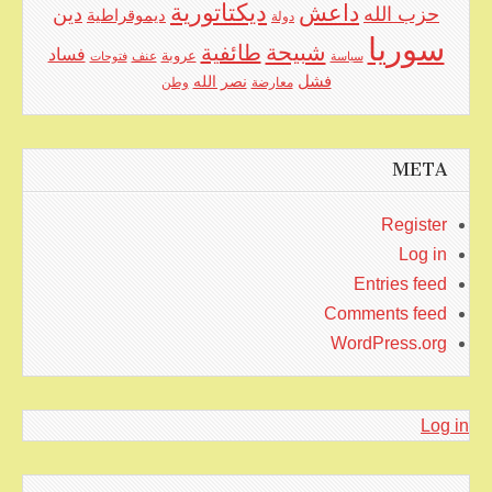
ديكتاتورية
داعش
حزب الله
دين
ديموقراطية
دولة
سوريا
شبيحة
طائفية
فساد
عروبة
عنف
سياسة
فتوحات
فشل
نصر الله
معارضة
وطن
META
Register
Log in
Entries feed
Comments feed
WordPress.org
Log in