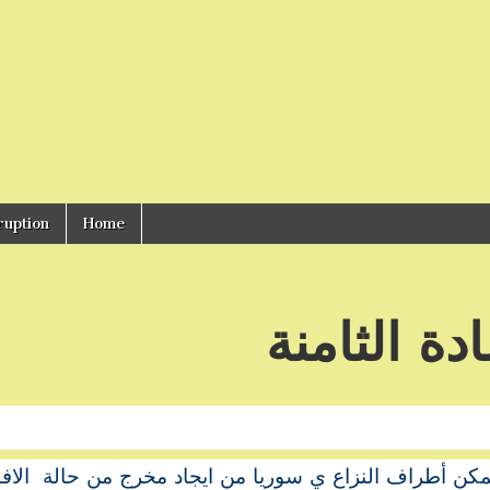
ruption
Home
دة الثامنة
مكن أطراف النزاع ي سوريا من ايجاد مخرج من حالة الافن