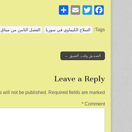
S
E
T
F
h
m
wi
a
ar
ail
tt
c
Tags:
السلاح الكيماوي في سوريا
الفصل الثامن من ميثاق ا
e
er
e
b
o
Post
الصديق وقت الضيق →
navigation
o
k
Leave a Reply
 will not be published.
Required fields are marked
*
Comment