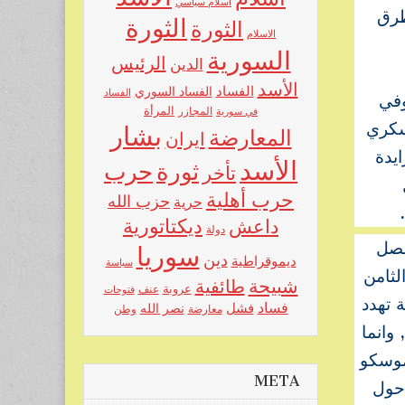
اسلام سياسي
طرق
الثورة
الثورة
الاسلام
السورية
الرئيس
الدين
الأسد
الفساد
الفساد السوري
الفساد
وفي
المرأة
في سورية
المجازر
عسكري
بشار
المعارضة
ايران
يدة
الأسد
حرب
ثورة
تأخر
حرب أهلية
حزب الله
حرية
ديكتاتورية
داعش
دولة
فصل
سوريا
دين
ديموقراطية
سياسة
لثامن
شبيحة
طائفية
عروبة
عنف
فتوحات
ة تهدد
فساد
فشل
نصر الله
معارضة
وطن
وانما
موسكو
META
حول