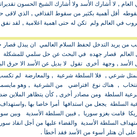
عام , لا أشارك الأسد ولا أشارك الشيخ الحسون تقديرا
وطه أقل أهمية بكثير من سقوط القذافي , الذي لاقى حت
ب في العالم ولم تكن له حتى اهمية اعلامية , لقد نفق
ب من يريد التدخل لحفظ السلام العالمي ان يبذل قصار 
ل العالم قصار جهده في البحث عن حل سلمي للمشكلة
الأسد , وجهة أخرى تقول لا بديل عن الأسد الا حرق البل
 ممثل شرعي , فلا السلطة شرعية , والمعارضة لم تكس
ل الانتخاب , هناك نوع افتراضي من الشرعية , وهو مايس
شرعية السلطة ومن مصادر أخرى , كأن يتظاهر الملاين ضد
السلطة يجعل من استدافها أمرا خاصا بها ,واستهداف
يكا قامت بغزو سوريا , فبين السلطة الأسدية وبين سور
داف السلطة الأسدية والقضاء عليها من أجل انقاذ سوري
ن على أن هتلر أسوء من الأسد فقد أخطأ .