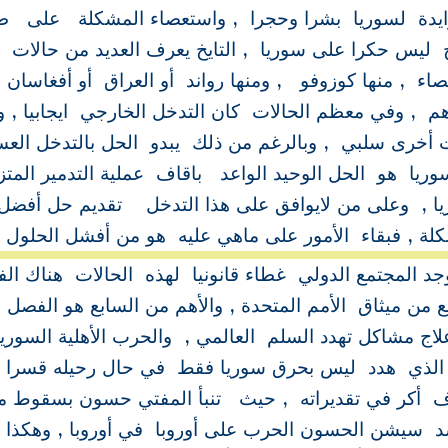
زايدة لسوريا بشرا وحجرا , واستعصاء المشكلة على 
ج ليس حكرا على سوريا , التايخ يعرف العديد من حالات
صاء , منها كوزوفو , ومنها رواند أو العراق أو أفغاسان
م , وفي معظم الحالات كان التدخل الخارجي ايجابيا , 
 أخرى سلبي , وبالرغم من ذلك يبدو الحل بالتدخل ال
ريا هو الحل الوحيد الواعد باقاف عملية التدمير المتزا
ا , وعلى من لايوافق على هذا التدخل تقديم حل أفضل
لة , فبقاء الأمور على ماهي عليه هو من أفشل الحلول .
جد المجتمع الدولي غطاء قانونيا لهذه الحالات هناك ال
ع من ميثاق الأمم المتحدة , والأهم من السابع هو الفصل ا
اج مشاكل تهدد السلم العالمي , والحرب الأهلية السوري
, الذي هدد ليس بحرق سوريا فقط في حال رحيله قسرا , 
ف أكر في تقديراته , حيث تنبأ المفتي حسون بسقوط 
 سيشن الحسون الحرب على أوروبا في أوروبا , وهكذا 