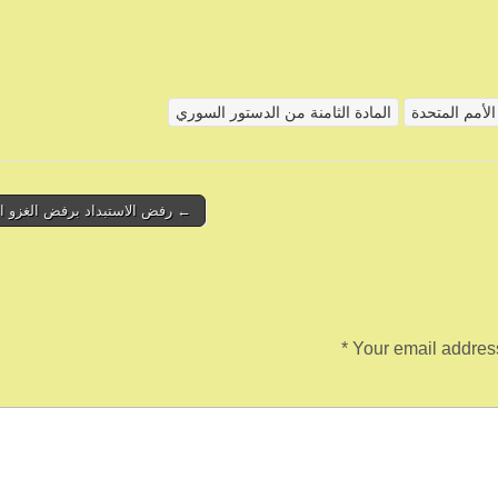
لأمم المتحدة
المادة الثامنة من الدستور السوري
← رفض الاستبداد برفض الغزو ا
*
Your email address