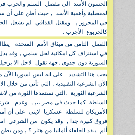
الحسون الأسد الى مفصل السلم والحرب في ال
لمفصلية وأهمية الأسد , حيث أظن على أن سق
في المجرور , ومقتل القذافي لم يشعل الحرو
كالجربوع الأجرب .
الفصل الثامن من ميثاق الأمم المتحدة يطال
في استنزاف كل امكانية لحل سلمي , وقد بذ
السورية دون جدوى ,جهة تقول لاحل الا برحيل 
يجب هنا التشديد على انه ليس لسوريا الآن
الآن الشرعية التقليدية , التي تأتي من خلا
الشرعية الثورية ,التي تستمدها الثورة من لا
السلطة كما حدث في مصر .., , وعدم شرعية 
الأمريكان للسلطة عسكريا لايني على أن أمر
فروق كبيرة جدا , وقد يكون من الشرعي استه
ألم ينقذ الحلفاء ألمانيا من هتلر ؟ , ومن يظ