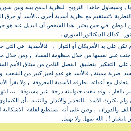
, وسيحاول جاهدا الترويج لنظرية الدمج بينه وبين سوريا
لنظرية لاتستقيم مع نظرية أسدية أخرى ..الأسد أو حرق البل
ن الوطن في حين يعتبر هذا الشخص أن البديل عنه هو ح
ور كذلك الديكتاتور السوري .
م تكن على يد الأمريكان أو الثوار , فالأسدية هي التي ج
ي جنت على نفسها من خلال منظومة الفساد , ومن خلال م
 على التفكير بتطبيق الفصل الثامن من ميثاق الأمم المت
 ضربة مميتة , فالأسد هو عدو لحيز كبير من الشعب و
امل مع أعدائه بطرقه الأسدية المعروفة , ولا يقرأ الأس
ر بالغاز , وقد بلغت حيوانيته درجة غير مسبوقة … ابته
 تسمما بغازاته , ولم يكترث الأسد بالتحذير والانذار والتنبيه بأن الكيم
لف والدوران , وظن على أنه يستطيع لفلفة الاشكالية ال
ابشار ! , الله يمهل ولا يهمل