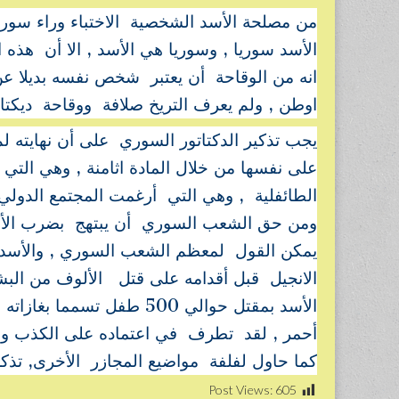
من مصلحة الأسد الشخصية الاختباء وراء سوريا 
الأسد سوريا , وسوريا هي الأسد , الا أن هذه ا
انه من الوقاحة أن يعتبر شخص نفسه بديلا ع
اوطن , ولم يعرف التريخ صلافة ووقاحة ديكتات
يجب تذكير الدكتاتور السوري على أن نهايته ل
على نفسها من خلال المادة اثامنة , وهي الت
الطائفلية , وهي التي أرغمت المجتمع الدولي
ومن حق الشعب السوري أن يبتهج بضرب الأسد
يمكن القول لمعظم الشعب السوري , والأسد يتع
الانجيل قبل أقدامه على قتل الألوف من البش
الأسد بمقتل حوالي 500 طفل
أحمر , لقد تطرف في اعتماده على الكذب وال
كما حاول لفلفة مواضيع المجازر الأخرى, تذكر ي
Post Views:
605