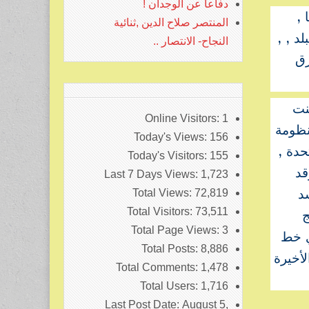
دفاعا عن الوجدان !
 ,
المنتصر صلاح الدين ,ثنائية
د , ,
النجاح- الانتصار ..
رق
نت
Online Visitors:
1
نظومة
Today's Views:
156
حدة ,
Today's Visitors:
155
قد
Last 7 Days Views:
1,723
د
Total Views:
72,819
Total Visitors:
73,511
ج
Total Page Views:
3
اوي خط
Total Posts:
8,886
أخيرة
Total Comments:
1,478
Total Users:
1,716
Last Post Date:
August 5,