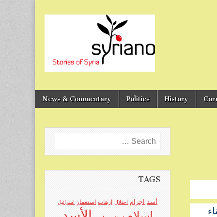
Stories of Syria
syriano
News & Commentary
Politics
History
Cor
Search
for:
TAGS
اجرام
أسد
ارهاب
استعمار
احتلال
اسرائيل
اء
الأسد
اسلام